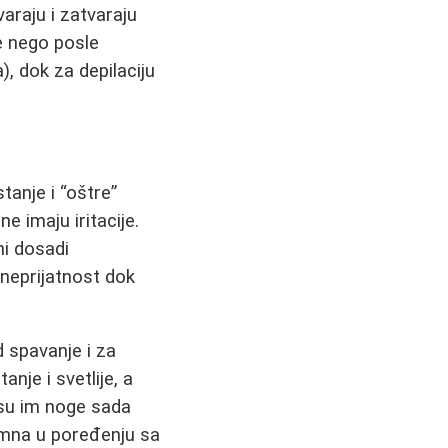
varaju i zatvaraju
že nego posle
), dok za depilaciju
tanje i “oštre”
e imaju iritacije.
ni dosadi
 neprijatnost dok
d spavanje i za
nje i svetlije, a
 su im noge sada
romna u poređenju sa