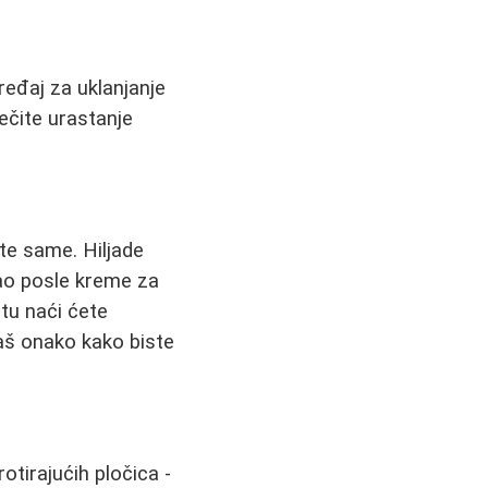
ređaj za uklanjanje
rečite urastanje
te same. Hiljade
 kao posle kreme za
stu naći ćete
aš onako kako biste
tirajućih pločica -