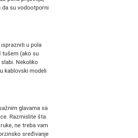
du da su vodootporni
 isprazniti u pola
od tušem (ako su
 slabi. Nekoliko
su kablovski modeli
masažnim glavama sa
ce. Razmislite šta
 ruke, ne treba vam
 brzinsko sređivanje