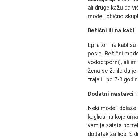
ali druge kažu da v
modeli obično skuplj
Bežični ili na kabl
Epilatori na kabl su
posla. Bežični mode
vodootporni), ali im
žena se žalilo da je
trajali i po 7-8 god
Dodatni nastavci 
Neki modeli dolaze
kuglicama koje uman
vam je zaista potre
dodatak za lice. S 