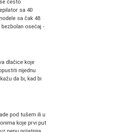
 se često
epilator sa 40
 modele sa čak 48
 bezbolan osećaj -
va dlačice koje
opustiti nijednu
ažu da bi, kad bi
rade pod tušem ili u
 onima koje prvi put
z penu prijatnija,