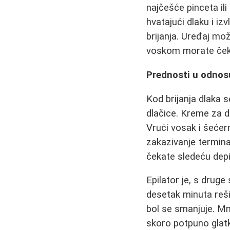
najčešće pinceta ili
hvatajući dlaku i iz
brijanja. Uređaj mož
voskom morate čeka
Prednosti u odnos
Kod brijanja dlaka 
dlačice. Kreme za de
Vrući vosak i šećer
zakazivanje termina,
čekate sledeću depil
Epilator je, s druge
desetak minuta reši
bol se smanjuje. Mn
skoro potpuno glatk