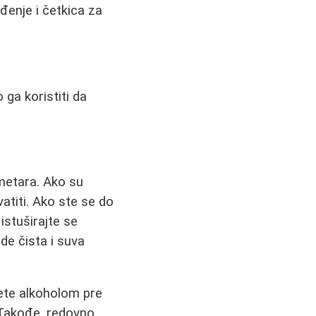
đenje i četkica za
 ga koristiti da
imetara. Ako su
vatiti. Ako ste se do
istuširajte se
de čista i suva
ete alkoholom pre
. Takođe, redovno