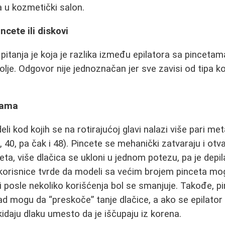
 u kozmetički salon.
ncete ili diskovi
itanja je koja je razlika između epilatora sa pincetama
bolje. Odgovor nije jednoznačan jer sve zavisi od tipa ko
tama
li kod kojih se na rotirajućoj glavi nalazi više pari met
, 40, pa čak i 48). Pincete se mehanički zatvaraju i otva
ceta, više dlačica se ukloni u jednom potezu, pa je depil
orisnice tvrde da modeli sa većim brojem pinceta mogu b
Ali posle nekoliko korišćenja bol se smanjuje. Takođe, 
 mogu da “preskoče” tanje dlačice, a ako se epilator
daju dlaku umesto da je iščupaju iz korena.