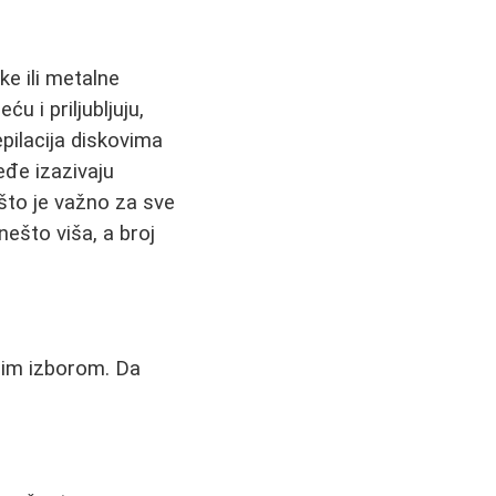
ke ili metalne
u i priljubljuju,
epilacija diskovima
eđe izazivaju
 što je važno za sve
nešto viša, a broj
nim izborom. Da