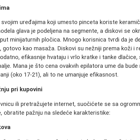
vima
o svojim uređajima koji umesto pinceta koriste keramič
dela glava je podeljena na segmente, a diskovi se okreć
put minijaturnih pločica. Mnogo korisnica tvrdi da je d
 gotovo kao masaža. Diskovi su nežniji prema koži i r
odatno, efikasnije hvataju i vrlo kratke i tanke dlačice,
 malje. Mana je što cena ovakvih epilatora ume da bude 
nji (oko 17-21), ali to ne umanjuje efikasnost.
nju pri kupovini
nicu ili pretražujete internet, suočićete se sa ogrom
, obratite pažnju na sledeće karakteristike:
skova