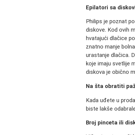
Epilatori sa disko
Philips je poznat p
diskove. Kod ovih mo
hvatajući dlačice po
znatno manje bolna,
urastanje dlačica. D
koje imaju svetlije
diskova je obično ma
Na šta obratiti paž
Kada uđete u prodav
biste lakše odabrale
Broj pinceta ili di