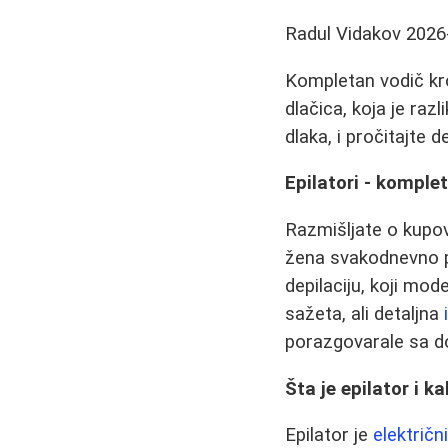
Radul Vidakov
2026
Kompletan vodič kro
dlačica, koja je raz
dlaka, i pročitajte d
Epilatori - komple
Razmišljate o kupov
žena svakodnevno pos
depilaciju, koji mod
sažeta, ali detaljna
porazgovarale sa 
Šta je epilator i k
Epilator je
električn