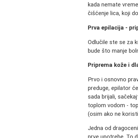
kada nemate vremena
čišćenje lica, koji 
Prva epilacija - pr
Odlučile ste se za k
bude što manje bolno
Priprema kože i dl
Prvo i osnovno prav
preduge, epilator će
sada brijali, sačeka
toplom vodom - topl
(osim ako ne korist
Jedna od dragoceni
prve upotrebe. To d