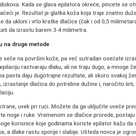
 diskova. Kada se glava epilatora okreće, pincete se ot
vlačeći je. Rezultat je glatka koža koja traje znatno du
e da ukloni i vrlo kratke dlačice (čak i od 0,5 milimetara
ti da izrastu barem 3-4 milimetra.
u na druge metode
se seče na površini kože, pa već sutradan osećate izras
pilaciju rastvaraju dlaku, ali ne traju dugo, a mnoge žen
na pasta daju dugotrajne rezultate, ali skoro svakoj že
 izrastanje dlačica do potrebne dužine i, naročito leti,
aciju.
 strane, uvek pri ruci. Možete da ga uključite uveče pre
te noge i ruke. Vremenom se dlačice prorede, postaju ta
oge korisnice koje godinama koriste epilator kažu da
e, a dlake rastu sporije i slabije. Ušteda novca je og