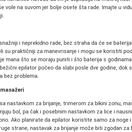
iše vole na suvom jer bolje osete šta rade. Imajte u vi
i.
 snažniji i neprekidno rade, bez straha da će se baterija
li su praktičniji za manevrisanje i mogu se koristiti p
 je mana što se moraju puniti i što baterija s godinama
 bežični epilator počeo da slabi posle dve godine, dok 
ina bez problema.
i masažeri
 sa nastavkom za brijanje, trimerom za bikini zonu, 
juju bol, pa čak i posebnim nastavkom za lice i nausni
bno. Ako planirate da epilator koristite samo za noge i
druge strane, nastavak za brijanje može biti zgodan za