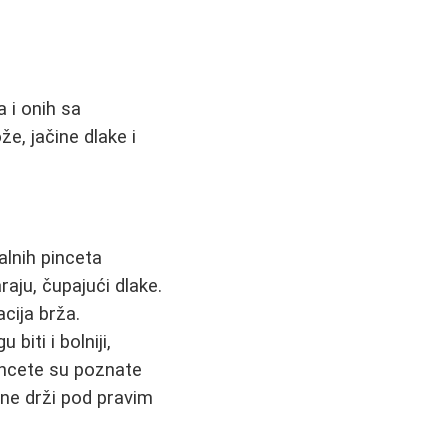
 i onih sa
že, jačine dlake i
alnih pinceta
raju, čupajući dlake.
acija brža.
iti i bolniji,
pincete su poznate
 ne drži pod pravim