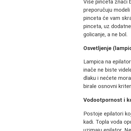
Više pinceta znači b
preporučuju modeli s
pinceta će vam skra
pinceta, uz dodatn
golicanje, a ne bol.
Osvetljenje (lampi
Lampica na epilator
inače ne biste videl
dlaku i nećete mora
birale osnovni krite
Vodootpornost i k
Postoje epilatori ko
kadi. Topla voda op
uzimaju epilator. Ne