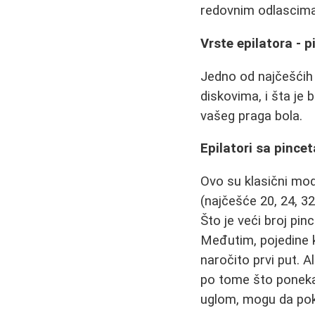
redovnim odlascima
Vrste epilatora - pi
Jedno od najčešćih p
diskovima, i šta je 
vašeg praga bola.
Epilatori sa pince
Ovo su klasični mode
(najčešće 20, 24, 32
Što je veći broj pin
Međutim, pojedine k
naročito prvi put. 
po tome što ponekad
uglom, mogu da poki