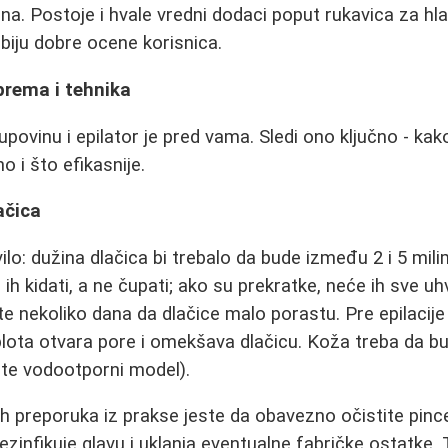
. Postoje i hvale vredni dodaci poput rukavica za hla
dobiju dobre ocene korisnica.
iprema i tehnika
upovinu i epilator je pred vama. Sledi ono ključno - kako
 i što efikasnije.
ačica
ilo: dužina dlačica bi trebalo da bude između 2 i 5 mil
 ih kidati, a ne čupati; ako su prekratke, neće ih sve uh
jte nekoliko dana da dlačice malo porastu. Pre epilacije 
ota otvara pore i omekšava dlačicu. Koža treba da bu
ite vodootporni model).
h preporuka iz prakse jeste da obavezno očistite pinc
ezinfikuje glavu i uklanja eventualne fabričke ostatke