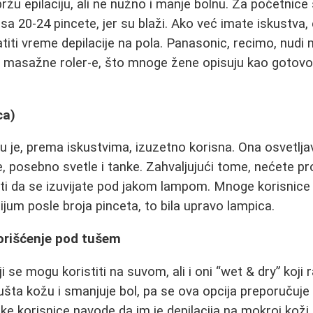
ržu epilaciju, ali ne nužno i manje bolnu. Za početnice
a 20-24 pincete, jer su blaži. Ako već imate iskustva, 
titi vreme depilacije na pola. Panasonic, recimo, nudi
e masažne roler-e, što mnoge žene opisuju kao gotovo
ca)
u je, prema iskustvima, izuzetno korisna. Ona osvetlja
e, posebno svetle i tanke. Zahvaljujući tome, nećete pr
ti da se izuvijate pod jakom lampom. Mnoge korisnice k
rijum posle broja pinceta, to bila upravo lampica.
orišćenje pod tušem
ji se mogu koristiti na suvom, ali i oni “wet & dry” koji 
ušta kožu i smanjuje bol, pa se ova opcija preporučuje
ke korisnice navode da im je depilacija na mokroj koži u