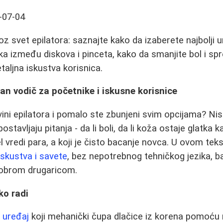
-07-04
z svet epilatora: saznajte kako da izaberete najbolji u
lika između diskova i pinceta, kako da smanjite bol i sp
etaljna iskustva korisnica.
tan vodič za početnike i iskusne korisnice
ini epilatora i pomalo ste zbunjeni svim opcijama? Nis
tavljaju pitanja - da li boli, da li koža ostaje glatka
el vredi para, a koji je čisto bacanje novca. U ovom tek
iskustva i savete
, bez nepotrebnog tehničkog jezika, b
dobrom drugaricom.
ako radi
i uređaj
koji mehanički čupa dlačice iz korena pomoću ro