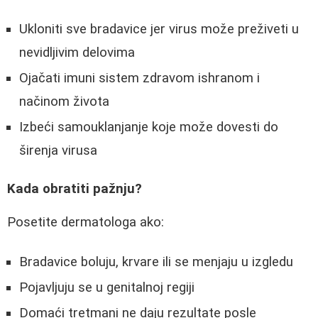
Ukloniti sve bradavice jer virus može preživeti u
nevidljivim delovima
Ojačati imuni sistem zdravom ishranom i
načinom života
Izbeći samouklanjanje koje može dovesti do
širenja virusa
Kada obratiti pažnju?
Posetite dermatologa ako:
Bradavice boluju, krvare ili se menjaju u izgledu
Pojavljuju se u genitalnoj regiji
Domaći tretmani ne daju rezultate posle