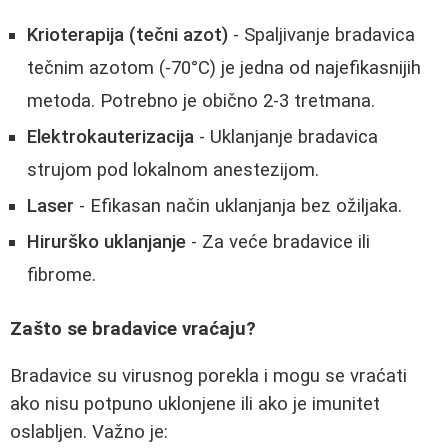
Krioterapija (tečni azot)
- Spaljivanje bradavica
tečnim azotom (-70°C) je jedna od najefikasnijih
metoda. Potrebno je obično 2-3 tretmana.
Elektrokauterizacija
- Uklanjanje bradavica
strujom pod lokalnom anestezijom.
Laser
- Efikasan način uklanjanja bez ožiljaka.
Hirurško uklanjanje
- Za veće bradavice ili
fibrome.
Zašto se bradavice vraćaju?
Bradavice su virusnog porekla i mogu se vraćati
ako nisu potpuno uklonjene ili ako je imunitet
oslabljen. Važno je: