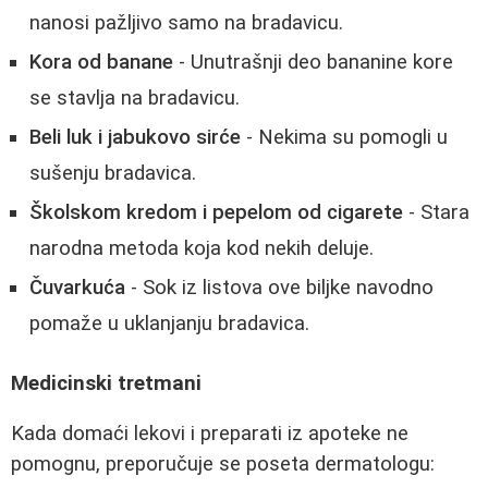
nanosi pažljivo samo na bradavicu.
Kora od banane
- Unutrašnji deo bananine kore
se stavlja na bradavicu.
Beli luk i jabukovo sirće
- Nekima su pomogli u
sušenju bradavica.
Školskom kredom i pepelom od cigarete
- Stara
narodna metoda koja kod nekih deluje.
Čuvarkuća
- Sok iz listova ove biljke navodno
pomaže u uklanjanju bradavica.
Medicinski tretmani
Kada domaći lekovi i preparati iz apoteke ne
pomognu, preporučuje se poseta dermatologu: