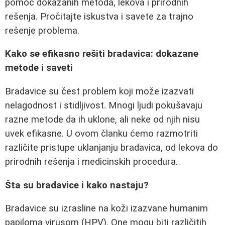
pomoć dokazanih metoda, lekova i prirodnih
rešenja. Pročitajte iskustva i savete za trajno
rešenje problema.
Kako se efikasno rešiti bradavica: dokazane
metode i saveti
Bradavice su čest problem koji može izazvati
nelagodnost i stidljivost. Mnogi ljudi pokušavaju
razne metode da ih uklone, ali neke od njih nisu
uvek efikasne. U ovom članku ćemo razmotriti
različite pristupe uklanjanju bradavica, od lekova do
prirodnih rešenja i medicinskih procedura.
Šta su bradavice i kako nastaju?
Bradavice su izrasline na koži izazvane humanim
papiloma virusom (HPV). One mogu biti različitih