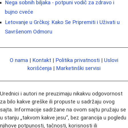
Nega sobnih biljaka - potpuni vodič za zdravo i
bujno cveće
Letovanje u Grčkoj: Kako Se Pripremiti i Uživati u
Savršenom Odmoru
O nama
|
Kontakt
|
Politika privatnosti
|
Uslovi
korišćenja
|
Marketinški servisi
Urednici i autori ne preuzimaju nikakvu odgovornost
za bilo kakve greške ili propuste u sadržaju ovog
sajta. Informacije sadržane na ovom sajtu pružaju se
u stanju „takvom kakve jesu“, bez garancija u pogledu
njihove potpunosti, tačnosti, korisnosti ili