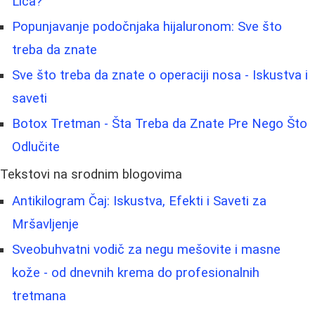
Lica?
Popunjavanje podočnjaka hijaluronom: Sve što
treba da znate
Sve što treba da znate o operaciji nosa - Iskustva i
saveti
Botox Tretman - Šta Treba da Znate Pre Nego Što
Odlučite
Tekstovi na srodnim blogovima
Antikilogram Čaj: Iskustva, Efekti i Saveti za
Mršavljenje
Sveobuhvatni vodič za negu mešovite i masne
kože - od dnevnih krema do profesionalnih
tretmana