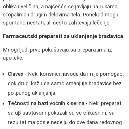
oblika i veličina, a najčešće se javljaju na rukama,
stopalima i drugim delovima tela. Ponekad mogu
spontano nestati, ali često zahtevaju lečenje.
Farmaceutski preparati za uklanjanje bradavica
Mnogi ljudi prvo pokušavaju sa preparatima iz
apoteke:
Clavex
- Neki korisnici navode da im je pomogao,
dok drugi kažu da samo smanjuje bradavice bez
potpunog uklanjanja.
Tečnosti na bazi voćnih kiselina
- Neki preparati
sa αβ sastavom pokazali su se efikasnim, sa
rezultatima posle nedelju do dve dana redovnog