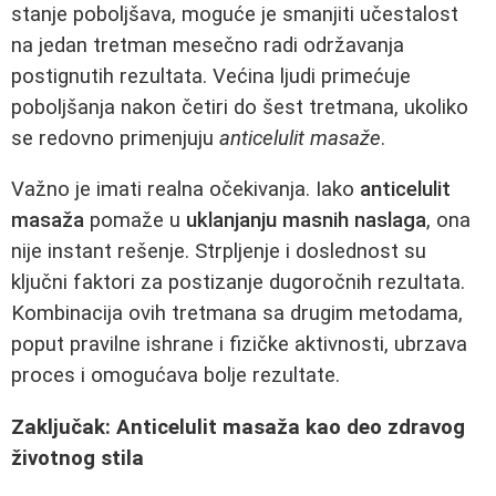
stanje poboljšava, moguće je smanjiti učestalost
na jedan tretman mesečno radi održavanja
postignutih rezultata. Većina ljudi primećuje
poboljšanja nakon četiri do šest tretmana, ukoliko
se redovno primenjuju
anticelulit masaže
.
Važno je imati realna očekivanja. Iako
anticelulit
masaža
pomaže u
uklanjanju masnih naslaga
, ona
nije instant rešenje. Strpljenje i doslednost su
ključni faktori za postizanje dugoročnih rezultata.
Kombinacija ovih tretmana sa drugim metodama,
poput pravilne ishrane i fizičke aktivnosti, ubrzava
proces i omogućava bolje rezultate.
Zaključak: Anticelulit masaža kao deo zdravog
životnog stila