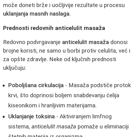
može doneti brže i uočljivije rezultate u procesu
uklanjanja masnih naslaga
.
Prednosti redovnih anticelulit masaža
Redovno podvrgavanje
anticelulit masaža
donosi
brojne koristi, ne samo u borbi protiv celulita, već i
za opšte zdravlje. Neke od ključnih prednosti
uključuju:
Poboljšana cirkulacija
- Masaža podstiče protok
krvi, što doprinosi boljem snabdevanju ćelija
kiseonikom i hranljivim materijama.
Uklanjanje toksina
- Aktiviranjem limfnog
sistema,
anticelulit masaža
pomaže u eliminaciji
štetnih materija iz organizma.