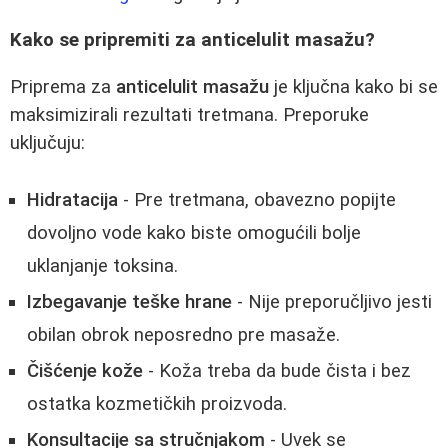
Kako se pripremiti za anticelulit masažu?
Priprema za
anticelulit masažu
je ključna kako bi se
maksimizirali rezultati tretmana. Preporuke
uključuju:
Hidratacija
- Pre tretmana, obavezno popijte
dovoljno vode kako biste omogućili bolje
uklanjanje toksina.
Izbegavanje teške hrane
- Nije preporučljivo jesti
obilan obrok neposredno pre masaže.
Čišćenje kože
- Koža treba da bude čista i bez
ostatka kozmetičkih proizvoda.
Konsultacije sa stručnjakom
- Uvek se