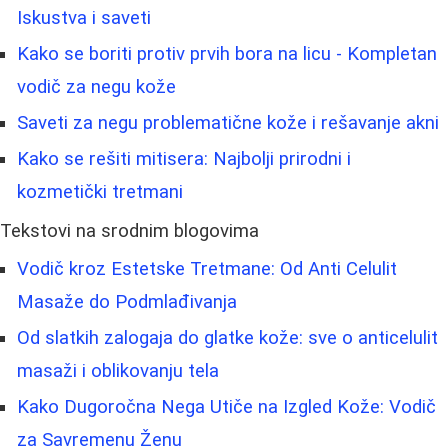
Iskustva i saveti
Kako se boriti protiv prvih bora na licu - Kompletan
vodič za negu kože
Saveti za negu problematične kože i rešavanje akni
Kako se rešiti mitisera: Najbolji prirodni i
kozmetički tretmani
Tekstovi na srodnim blogovima
Vodič kroz Estetske Tretmane: Od Anti Celulit
Masaže do Podmlađivanja
Od slatkih zalogaja do glatke kože: sve o anticelulit
masaži i oblikovanju tela
Kako Dugoročna Nega Utiče na Izgled Kože: Vodič
za Savremenu Ženu