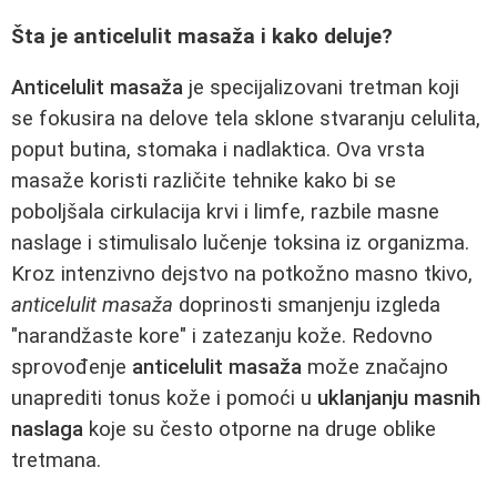
Šta je anticelulit masaža i kako deluje?
Anticelulit masaža
je specijalizovani tretman koji
se fokusira na delove tela sklone stvaranju celulita,
poput butina, stomaka i nadlaktica. Ova vrsta
masaže koristi različite tehnike kako bi se
poboljšala cirkulacija krvi i limfe, razbile masne
naslage i stimulisalo lučenje toksina iz organizma.
Kroz intenzivno dejstvo na potkožno masno tkivo,
anticelulit masaža
doprinosti smanjenju izgleda
"narandžaste kore" i zatezanju kože. Redovno
sprovođenje
anticelulit masaža
može značajno
unaprediti tonus kože i pomoći u
uklanjanju masnih
naslaga
koje su često otporne na druge oblike
tretmana.