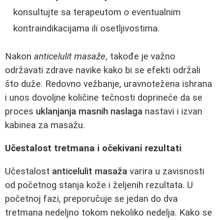
konsultujte sa terapeutom o eventualnim
kontraindikacijama ili osetljivostima.
Nakon
anticelulit masaže
, takođe je važno
održavati zdrave navike kako bi se efekti održali
što duže. Redovno vežbanje, uravnotežena ishrana
i unos dovoljne količine tečnosti doprineće da se
proces
uklanjanja masnih naslaga
nastavi i izvan
kabinea za masažu.
Učestalost tretmana i očekivani rezultati
Učestalost
anticelulit masaža
varira u zavisnosti
od početnog stanja kože i željenih rezultata. U
početnoj fazi, preporučuje se jedan do dva
tretmana nedeljno tokom nekoliko nedelja. Kako se