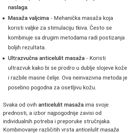
naslaga
.
Masaža valjcima
- Mehanička masaža koja
koristi valjke za stimulaciju tkiva. Često se
kombinuje sa drugim metodama radi postizanja
boljih rezultata.
Ultrazvučna anticelulit masaža
- Koristi
ultrazvuk kako bi se prodro u dublje slojeve kože
i razbile masne čelije. Ova neinvazivna metoda je
posebno pogodna za osetljivu kožu.
Svaka od ovih
anticelulit masaža
ima svoje
prednosti, a izbor najpogodnije zavisi od
individualnih potreba i preporuke stručnjaka.
Kombinovanje različitih vrsta
anticelulit masaža