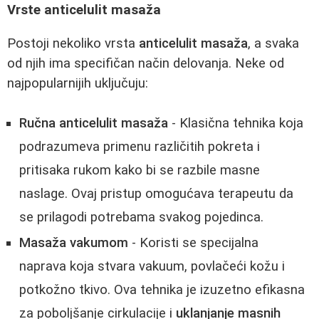
Vrste anticelulit masaža
Postoji nekoliko vrsta
anticelulit masaža
, a svaka
od njih ima specifičan način delovanja. Neke od
najpopularnijih uključuju:
Ručna anticelulit masaža
- Klasična tehnika koja
podrazumeva primenu različitih pokreta i
pritisaka rukom kako bi se razbile masne
naslage. Ovaj pristup omogućava terapeutu da
se prilagodi potrebama svakog pojedinca.
Masaža vakumom
- Koristi se specijalna
naprava koja stvara vakuum, povlačeći kožu i
potkožno tkivo. Ova tehnika je izuzetno efikasna
za poboljšanje cirkulacije i
uklanjanje masnih