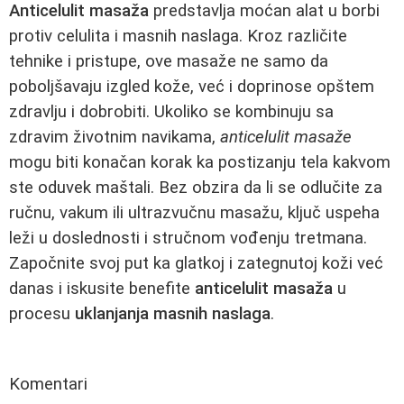
Anticelulit masaža
predstavlja moćan alat u borbi
protiv celulita i masnih naslaga. Kroz različite
tehnike i pristupe, ove masaže ne samo da
poboljšavaju izgled kože, već i doprinose opštem
zdravlju i dobrobiti. Ukoliko se kombinuju sa
zdravim životnim navikama,
anticelulit masaže
mogu biti konačan korak ka postizanju tela kakvom
ste oduvek maštali. Bez obzira da li se odlučite za
ručnu, vakum ili ultrazvučnu masažu, ključ uspeha
leži u doslednosti i stručnom vođenju tretmana.
Započnite svoj put ka glatkoj i zategnutoj koži već
danas i iskusite benefite
anticelulit masaža
u
procesu
uklanjanja masnih naslaga
.
Komentari