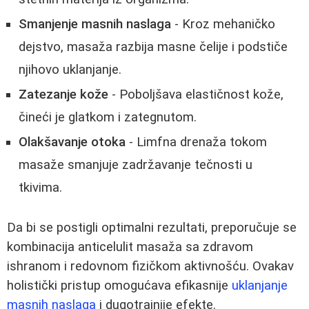
Smanjenje masnih naslaga
- Kroz mehaničko
dejstvo, masaža razbija masne čelije i podstiče
njihovo uklanjanje.
Zatezanje kože
- Poboljšava elastičnost kože,
čineći je glatkom i zategnutom.
Olakšavanje otoka
- Limfna drenaža tokom
masaže smanjuje zadržavanje tečnosti u
tkivima.
Da bi se postigli optimalni rezultati, preporučuje se
kombinacija anticelulit masaža sa zdravom
ishranom i redovnom fizičkom aktivnošću. Ovakav
holistički pristup omogućava efikasnije
uklanjanje
masnih naslaga
i dugotrajnije efekte.