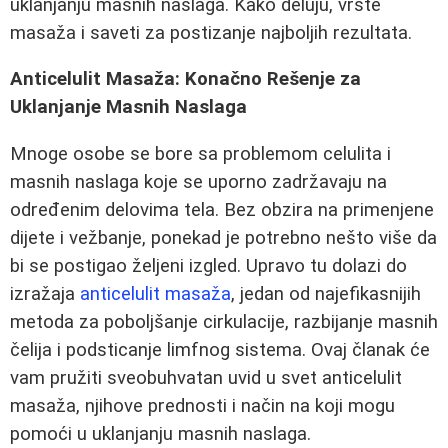
uklanjanju masnih naslaga. Kako deluju, vrste
masaža i saveti za postizanje najboljih rezultata.
Anticelulit Masaža: Konačno Rešenje za
Uklanjanje Masnih Naslaga
Mnoge osobe se bore sa problemom celulita i
masnih naslaga koje se uporno zadržavaju na
određenim delovima tela. Bez obzira na primenjene
dijete i vežbanje, ponekad je potrebno nešto više da
bi se postigao željeni izgled. Upravo tu dolazi do
izražaja
anticelulit masaža
, jedan od najefikasnijih
metoda za poboljšanje cirkulacije, razbijanje masnih
čelija i podsticanje limfnog sistema. Ovaj članak će
vam pružiti sveobuhvatan uvid u svet anticelulit
masaža, njihove prednosti i način na koji mogu
pomoći u uklanjanju masnih naslaga.