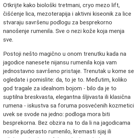
Otkrijte kako biološki tretmani, cryo mezo lift,
čišćenje lica, mezoterapija i aktivni kiseonik za lice
stvaraju savršenu podlogu za besprekorno
nanošenje rumenila. Sve o nezi kože koja menja
sve.
Postoji nešto magično u onom trenutku kada na
jagodice nanesete nijansu rumenila koja vam
jednostavno savršeno pristaje. Trenutak u kome se
ogledate i pomislite: da, to je to. Međutim, koliko
god tragale za idealnom bojom - bilo da je to
suptilna breskvasta, elegantna šljivasta ili klasična
rumena - iskustva sa foruma posvećenih kozmetici
uvek se svode na jedno: podloga mora biti
besprekorna. Bez obzira na to da li na jagodicama
nosite puderasto rumenilo, kremasti sjaj ili