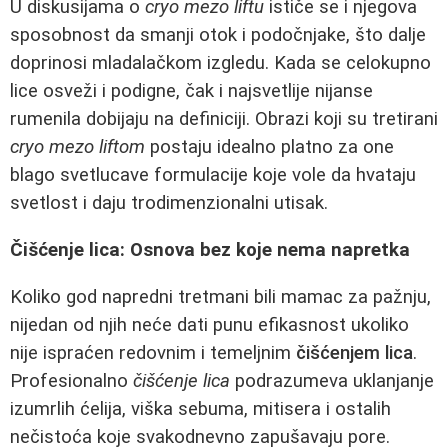
U diskusijama o
cryo mezo liftu
ističe se i njegova
sposobnost da smanji otok i podočnjake, što dalje
doprinosi mladalačkom izgledu. Kada se celokupno
lice osveži i podigne, čak i najsvetlije nijanse
rumenila dobijaju na definiciji. Obrazi koji su tretirani
cryo mezo liftom
postaju idealno platno za one
blago svetlucave formulacije koje vole da hvataju
svetlost i daju trodimenzionalni utisak.
Čišćenje lica: Osnova bez koje nema napretka
Koliko god napredni tretmani bili mamac za pažnju,
nijedan od njih neće dati punu efikasnost ukoliko
nije ispraćen redovnim i temeljnim
čišćenjem lica
.
Profesionalno
čišćenje lica
podrazumeva uklanjanje
izumrlih ćelija, viška sebuma, mitisera i ostalih
nečistoća koje svakodnevno zapušavaju pore.