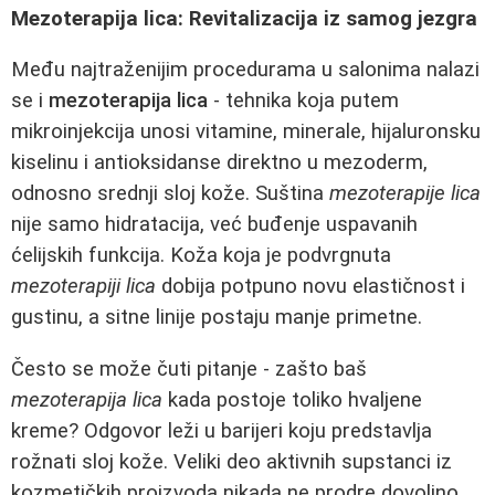
Mezoterapija lica: Revitalizacija iz samog jezgra
Među najtraženijim procedurama u salonima nalazi
se i
mezoterapija lica
- tehnika koja putem
mikroinjekcija unosi vitamine, minerale, hijaluronsku
kiselinu i antioksidanse direktno u mezoderm,
odnosno srednji sloj kože. Suština
mezoterapije lica
nije samo hidratacija, već buđenje uspavanih
ćelijskih funkcija. Koža koja je podvrgnuta
mezoterapiji lica
dobija potpuno novu elastičnost i
gustinu, a sitne linije postaju manje primetne.
Često se može čuti pitanje - zašto baš
mezoterapija lica
kada postoje toliko hvaljene
kreme? Odgovor leži u barijeri koju predstavlja
rožnati sloj kože. Veliki deo aktivnih supstanci iz
kozmetičkih proizvoda nikada ne prodre dovoljno