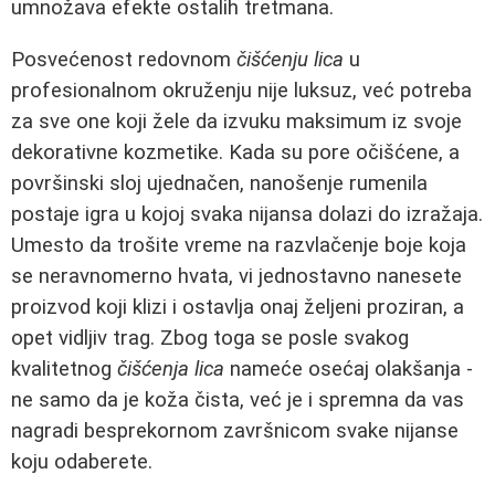
umnožava efekte ostalih tretmana.
Posvećenost redovnom
čišćenju lica
u
profesionalnom okruženju nije luksuz, već potreba
za sve one koji žele da izvuku maksimum iz svoje
dekorativne kozmetike. Kada su pore očišćene, a
površinski sloj ujednačen, nanošenje rumenila
postaje igra u kojoj svaka nijansa dolazi do izražaja.
Umesto da trošite vreme na razvlačenje boje koja
se neravnomerno hvata, vi jednostavno nanesete
proizvod koji klizi i ostavlja onaj željeni proziran, a
opet vidljiv trag. Zbog toga se posle svakog
kvalitetnog
čišćenja lica
nameće osećaj olakšanja -
ne samo da je koža čista, već je i spremna da vas
nagradi besprekornom završnicom svake nijanse
koju odaberete.