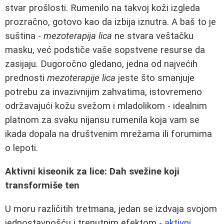
stvar prošlosti. Rumenilo na takvoj koži izgleda
prozračno, gotovo kao da izbija iznutra. A baš to je
suština -
mezoterapija lica
ne stvara veštačku
masku, već podstiče vaše sopstvene resurse da
zasijaju. Dugoročno gledano, jedna od najvećih
prednosti
mezoterapije lica
jeste što smanjuje
potrebu za invazivnijim zahvatima, istovremeno
održavajući kožu svežom i mladolikom - idealnim
platnom za svaku nijansu rumenila koja vam se
ikada dopala na društvenim mrežama ili forumima
o lepoti.
Aktivni kiseonik za lice: Dah svežine koji
transformiše ten
U moru različitih tretmana, jedan se izdvaja svojom
jednostavnošću i trenutnim efektom -
aktivni