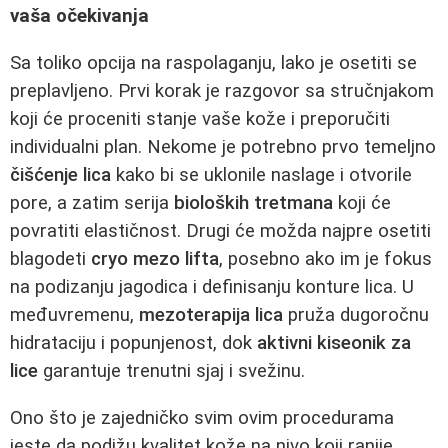
vaša očekivanja
Sa toliko opcija na raspolaganju, lako je osetiti se
preplavljeno. Prvi korak je razgovor sa stručnjakom
koji će proceniti stanje vaše kože i preporučiti
individualni plan. Nekome je potrebno prvo temeljno
čišćenje lica
kako bi se uklonile naslage i otvorile
pore, a zatim serija
bioloških tretmana
koji će
povratiti elastičnost. Drugi će možda najpre osetiti
blagodeti
cryo mezo lifta
, posebno ako im je fokus
na podizanju jagodica i definisanju konture lica. U
međuvremenu,
mezoterapija lica
pruža dugoročnu
hidrataciju i popunjenost, dok
aktivni kiseonik za
lice
garantuje trenutni sjaj i svežinu.
Ono što je zajedničko svim ovim procedurama
jeste da podižu kvalitet kože na nivo koji ranije