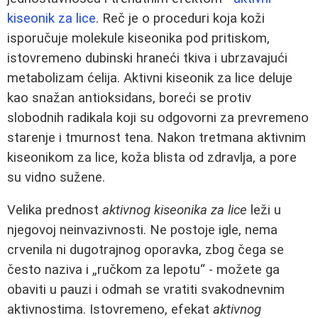
kiseonik za lice
. Reč je o proceduri koja koži
isporučuje molekule kiseonika pod pritiskom,
istovremeno dubinski hraneći tkiva i ubrzavajući
metabolizam ćelija. Aktivni kiseonik za lice deluje
kao snažan antioksidans, boreći se protiv
slobodnih radikala koji su odgovorni za prevremeno
starenje i tmurnost tena. Nakon tretmana aktivnim
kiseonikom za lice, koža blista od zdravlja, a pore
su vidno sužene.
Velika prednost
aktivnog kiseonika za lice
leži u
njegovoj neinvazivnosti. Ne postoje igle, nema
crvenila ni dugotrajnog oporavka, zbog čega se
često naziva i „ručkom za lepotu“ - možete ga
obaviti u pauzi i odmah se vratiti svakodnevnim
aktivnostima. Istovremeno, efekat
aktivnog