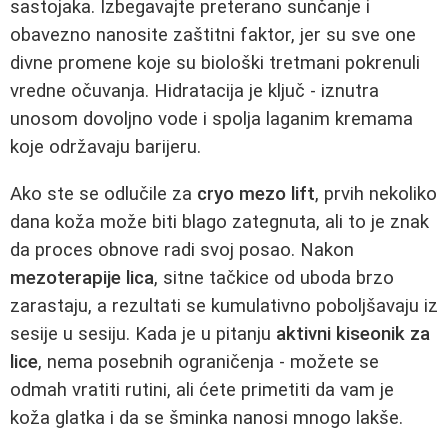
sastojaka. Izbegavajte preterano sunčanje i
obavezno nanosite zaštitni faktor, jer su sve one
divne promene koje su biološki tretmani pokrenuli
vredne očuvanja. Hidratacija je ključ - iznutra
unosom dovoljno vode i spolja laganim kremama
koje održavaju barijeru.
Ako ste se odlučile za
cryo mezo lift
, prvih nekoliko
dana koža može biti blago zategnuta, ali to je znak
da proces obnove radi svoj posao. Nakon
mezoterapije lica
, sitne tačkice od uboda brzo
zarastaju, a rezultati se kumulativno poboljšavaju iz
sesije u sesiju. Kada je u pitanju
aktivni kiseonik za
lice
, nema posebnih ograničenja - možete se
odmah vratiti rutini, ali ćete primetiti da vam je
koža glatka i da se šminka nanosi mnogo lakše.