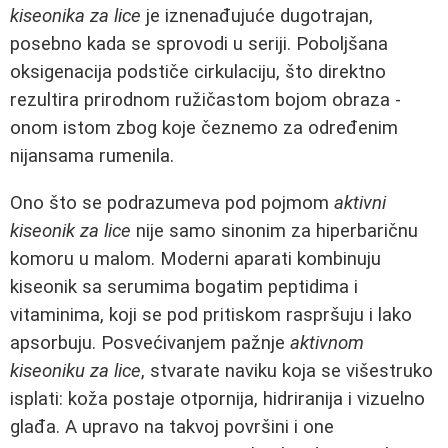
kiseonika za lice
je iznenađujuće dugotrajan,
posebno kada se sprovodi u seriji. Poboljšana
oksigenacija podstiče cirkulaciju, što direktno
rezultira prirodnom ružičastom bojom obraza -
onom istom zbog koje čeznemo za određenim
nijansama rumenila.
Ono što se podrazumeva pod pojmom
aktivni
kiseonik za lice
nije samo sinonim za hiperbaričnu
komoru u malom. Moderni aparati kombinuju
kiseonik sa serumima bogatim peptidima i
vitaminima, koji se pod pritiskom raspršuju i lako
apsorbuju. Posvećivanjem pažnje
aktivnom
kiseoniku za lice
, stvarate naviku koja se višestruko
isplati: koža postaje otpornija, hidriranija i vizuelno
glađa. A upravo na takvoj površini i one