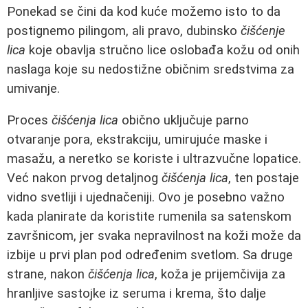
Ponekad se čini da kod kuće možemo isto to da
postignemo pilingom, ali pravo, dubinsko
čišćenje
lica
koje obavlja stručno lice oslobađa kožu od onih
naslaga koje su nedostižne običnim sredstvima za
umivanje.
Proces
čišćenja lica
obično uključuje parno
otvaranje pora, ekstrakciju, umirujuće maske i
masažu, a neretko se koriste i ultrazvučne lopatice.
Već nakon prvog detaljnog
čišćenja lica
, ten postaje
vidno svetliji i ujednačeniji. Ovo je posebno važno
kada planirate da koristite rumenila sa satenskom
završnicom, jer svaka nepravilnost na koži može da
izbije u prvi plan pod određenim svetlom. Sa druge
strane, nakon
čišćenja lica
, koža je prijemčivija za
hranljive sastojke iz seruma i krema, što dalje