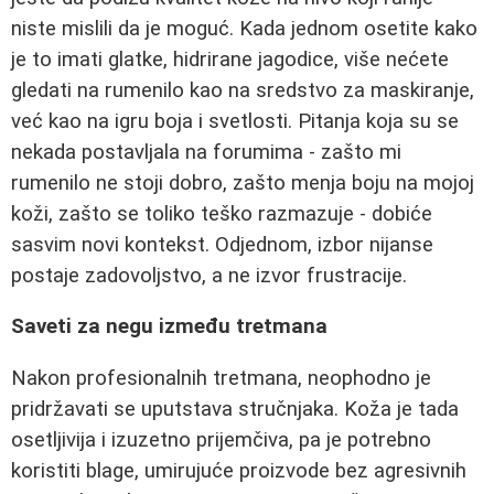
niste mislili da je moguć. Kada jednom osetite kako
je to imati glatke, hidrirane jagodice, više nećete
gledati na rumenilo kao na sredstvo za maskiranje,
već kao na igru boja i svetlosti. Pitanja koja su se
nekada postavljala na forumima - zašto mi
rumenilo ne stoji dobro, zašto menja boju na mojoj
koži, zašto se toliko teško razmazuje - dobiće
sasvim novi kontekst. Odjednom, izbor nijanse
postaje zadovoljstvo, a ne izvor frustracije.
Saveti za negu između tretmana
Nakon profesionalnih tretmana, neophodno je
pridržavati se uputstava stručnjaka. Koža je tada
osetljivija i izuzetno prijemčiva, pa je potrebno
koristiti blage, umirujuće proizvode bez agresivnih