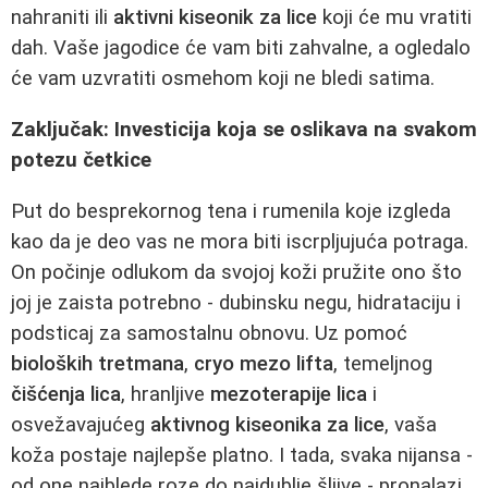
nahraniti ili
aktivni kiseonik za lice
koji će mu vratiti
dah. Vaše jagodice će vam biti zahvalne, a ogledalo
će vam uzvratiti osmehom koji ne bledi satima.
Zaključak: Investicija koja se oslikava na svakom
potezu četkice
Put do besprekornog tena i rumenila koje izgleda
kao da je deo vas ne mora biti iscrpljujuća potraga.
On počinje odlukom da svojoj koži pružite ono što
joj je zaista potrebno - dubinsku negu, hidrataciju i
podsticaj za samostalnu obnovu. Uz pomoć
bioloških tretmana
,
cryo mezo lifta
, temeljnog
čišćenja lica
, hranljive
mezoterapije lica
i
osvežavajućeg
aktivnog kiseonika za lice
, vaša
koža postaje najlepše platno. I tada, svaka nijansa -
od one najblede roze do najdublje šljive - pronalazi