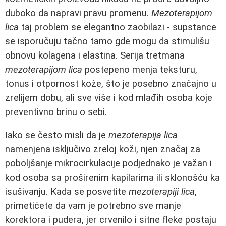
duboko da napravi pravu promenu.
Mezoterapijom
lica
taj problem se elegantno zaobilazi - supstance
se isporučuju tačno tamo gde mogu da stimulišu
obnovu kolagena i elastina. Serija tretmana
mezoterapijom lica
postepeno menja teksturu,
tonus i otpornost kože, što je posebno značajno u
zrelijem dobu, ali sve više i kod mlađih osoba koje
preventivno brinu o sebi.
Iako se često misli da je
mezoterapija lica
namenjena isključivo zreloj koži, njen značaj za
poboljšanje mikrocirkulacije podjednako je važan i
kod osoba sa proširenim kapilarima ili sklonošću ka
isušivanju. Kada se posvetite
mezoterapiji lica
,
primetićete da vam je potrebno sve manje
korektora i pudera, jer crvenilo i sitne fleke postaju