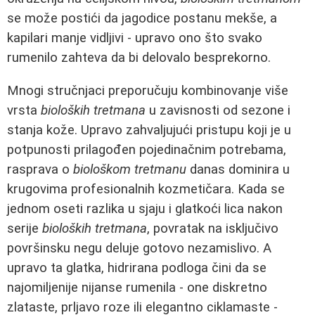
se može postići da jagodice postanu mekše, a
kapilari manje vidljivi - upravo ono što svako
rumenilo zahteva da bi delovalo besprekorno.
Mnogi stručnjaci preporučuju kombinovanje više
vrsta
bioloških tretmana
u zavisnosti od sezone i
stanja kože. Upravo zahvaljujući pristupu koji je u
potpunosti prilagođen pojedinačnim potrebama,
rasprava o
biološkom tretmanu
danas dominira u
krugovima profesionalnih kozmetičara. Kada se
jednom oseti razlika u sjaju i glatkoći lica nakon
serije
bioloških tretmana
, povratak na isključivo
površinsku negu deluje gotovo nezamislivo. A
upravo ta glatka, hidrirana podloga čini da se
najomiljenije nijanse rumenila - one diskretno
zlataste, prljavo roze ili elegantno ciklamaste -