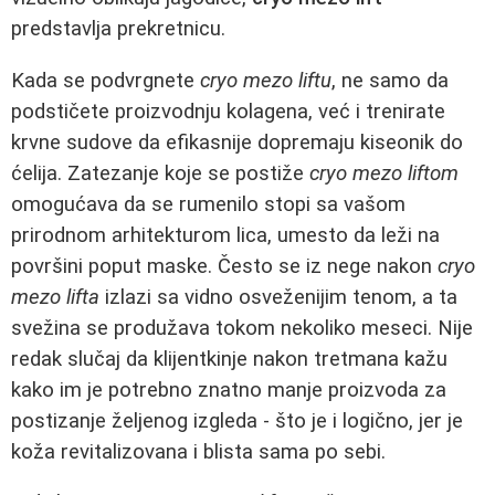
predstavlja prekretnicu.
Kada se podvrgnete
cryo mezo liftu
, ne samo da
podstičete proizvodnju kolagena, već i trenirate
krvne sudove da efikasnije dopremaju kiseonik do
ćelija. Zatezanje koje se postiže
cryo mezo liftom
omogućava da se rumenilo stopi sa vašom
prirodnom arhitekturom lica, umesto da leži na
površini poput maske. Često se iz nege nakon
cryo
mezo lifta
izlazi sa vidno osveženijim tenom, a ta
svežina se produžava tokom nekoliko meseci. Nije
redak slučaj da klijentkinje nakon tretmana kažu
kako im je potrebno znatno manje proizvoda za
postizanje željenog izgleda - što je i logično, jer je
koža revitalizovana i blista sama po sebi.