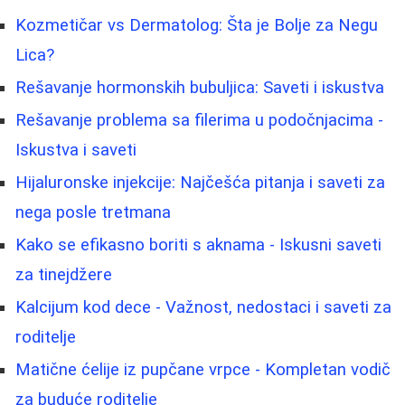
Kozmetičar vs Dermatolog: Šta je Bolje za Negu
Lica?
Rešavanje hormonskih bubuljica: Saveti i iskustva
Rešavanje problema sa filerima u podočnjacima -
Iskustva i saveti
Hijaluronske injekcije: Najčešća pitanja i saveti za
nega posle tretmana
Kako se efikasno boriti s aknama - Iskusni saveti
za tinejdžere
Kalcijum kod dece - Važnost, nedostaci i saveti za
roditelje
Matične ćelije iz pupčane vrpce - Kompletan vodič
za buduće roditelje