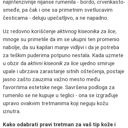
najintenzivnije nijanse rumenila - bordo, crvenkasto-
smeđe, pa čak i one sa primetnim svetlucavim
česticama - deluju upečatljivo, a ne napadno.
Uz redovno korišćenje
aktivnog kiseonika za lice
,
mnoge su primetile da im se ukupni ten promenio
nabolje, da su kapilari manje vidljivi i da je potreba
za teškim puderima potpuno nestala. Kada uzmete
u obzir da
aktivni kiseonik za lice
ujedno smiruje
upale i ubrzava zarastanje sitnih oštećenja, postaje
jasno zašto zauzima važno mesto među
favoritima estetske nege. Savršena podloga za
rumenilo se ne kupuje u teglici - ona se izgrađuje
upravo ovakvim tretmanima koji neguju kožu
iznutra.
Kako odabrati pravi tretman za vaš tip kože i