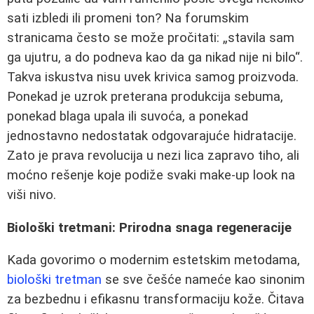
sati izbledi ili promeni ton? Na forumskim
stranicama često se može pročitati: „stavila sam
ga ujutru, a do podneva kao da ga nikad nije ni bilo“.
Takva iskustva nisu uvek krivica samog proizvoda.
Ponekad je uzrok preterana produkcija sebuma,
ponekad blaga upala ili suvoća, a ponekad
jednostavno nedostatak odgovarajuće hidratacije.
Zato je prava revolucija u nezi lica zapravo tiho, ali
moćno rešenje koje podiže svaki make-up look na
viši nivo.
Biološki tretmani: Prirodna snaga regeneracije
Kada govorimo o modernim estetskim metodama,
biološki tretman
se sve češće nameće kao sinonim
za bezbednu i efikasnu transformaciju kože. Čitava