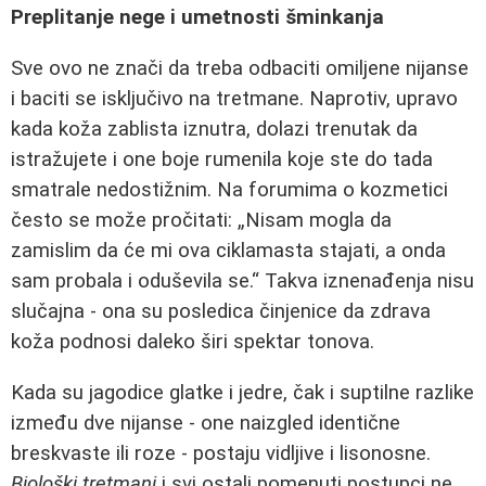
Preplitanje nege i umetnosti šminkanja
Sve ovo ne znači da treba odbaciti omiljene nijanse
i baciti se isključivo na tretmane. Naprotiv, upravo
kada koža zablista iznutra, dolazi trenutak da
istražujete i one boje rumenila koje ste do tada
smatrale nedostižnim. Na forumima o kozmetici
često se može pročitati: „Nisam mogla da
zamislim da će mi ova ciklamasta stajati, a onda
sam probala i oduševila se.“ Takva iznenađenja nisu
slučajna - ona su posledica činjenice da zdrava
koža podnosi daleko širi spektar tonova.
Kada su jagodice glatke i jedre, čak i suptilne razlike
između dve nijanse - one naizgled identične
breskvaste ili roze - postaju vidljive i lisonosne.
Biološki tretmani
i svi ostali pomenuti postupci ne