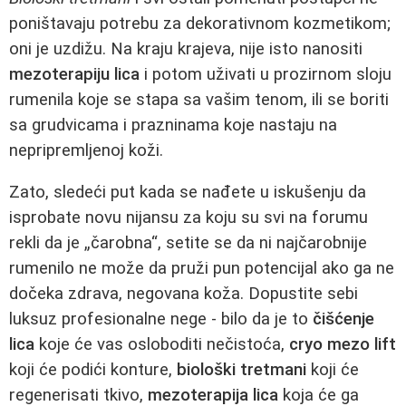
poništavaju potrebu za dekorativnom kozmetikom;
oni je uzdižu. Na kraju krajeva, nije isto nanositi
mezoterapiju lica
i potom uživati u prozirnom sloju
rumenila koje se stapa sa vašim tenom, ili se boriti
sa grudvicama i prazninama koje nastaju na
nepripremljenoj koži.
Zato, sledeći put kada se nađete u iskušenju da
isprobate novu nijansu za koju su svi na forumu
rekli da je „čarobna“, setite se da ni najčarobnije
rumenilo ne može da pruži pun potencijal ako ga ne
dočeka zdrava, negovana koža. Dopustite sebi
luksuz profesionalne nege - bilo da je to
čišćenje
lica
koje će vas osloboditi nečistoća,
cryo mezo lift
koji će podići konture,
biološki tretmani
koji će
regenerisati tkivo,
mezoterapija lica
koja će ga