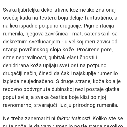
Svaka ljubiteljka dekorativne kozmetike zna onaj
osećaj kada na testeru boja deluje fantastično, a
na licu ispadne potpuno drugačije. Pigmentacija
rumenila, njegova završnica - mat, satenska ili sa
diskretnim svetlucanjem - u velikoj meri zavisi od
stanja površinskog sloja kože
. Proširene pore,
sitne nepravilnosti, gubitak elastičnosti i
dehidrirana koža upijaju svetlost na potpuno
drugačiji način, čineći da čak i najskuplje rumenilo
izgleda neujednačeno. S druge strane, koža koja je
redovno podvrgnuta dubinskoj nezi postaje glatka
poput svile, a svaka čestica boje klizi po njoj
ravnomerno, stvarajući iluziju prirodnog rumenila.
Ne treba zanemariti ni
faktor trajnosti
. Koliko ste se
puta požalile da vam rumenilo posle svega nekoliko