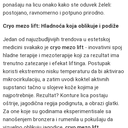
ponašaju na licu onako kako ste oduvek želeli:
postojano, ravnomerno i potpuno prirodno.
Cryo mezo lift: Hladnoća koja oblikuje i podiže
Jedan od najuzbudljivijih trendova u estetskoj
medicini svakako je
cryo mezo lift
- inovativni spoj
hladne terapije i mezoterapije koji za rezultat ima
trenutno zatezanje i efekat liftinga. Postupak
koristi ekstremno nisku temperaturu da bi aktivirao
mikrocirkulaciju, a zatim uvodi koktel aktivnih
supstanci tačno u slojeve kože kojima je
najpotrebnije. Rezultat? Konture lica postaju
oštrije, jagodična regija podignuta, a obrazi glatki.
Za one koje su godinama eksperimentisale sa
nanošenjem bronzera i rumenila u pokušaju da
vizuelno oblikuju jagodice,
cryo mezo lift