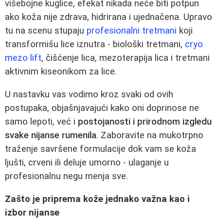
višebojne kuglice, efekat nikada neće biti potpun
ako koža nije zdrava, hidrirana i ujednačena. Upravo
tu na scenu stupaju
profesionalni tretmani
koji
transformišu lice iznutra - biološki tretmani,
cryo
mezo lift
, čišćenje lica, mezoterapija lica i tretmani
aktivnim kiseonikom za lice.
U nastavku vas vodimo kroz svaki od ovih
postupaka, objašnjavajući kako oni doprinose ne
samo lepoti, već i
postojanosti i prirodnom izgledu
svake nijanse rumenila
. Zaboravite na mukotrpno
traženje savršene formulacije dok vam se koža
ljušti, crveni ili deluje umorno - ulaganje u
profesionalnu negu menja sve.
Zašto je priprema kože jednako važna kao i
izbor nijanse