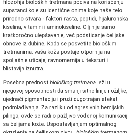
filozofija bioloških tretmana počiva na korišćenju
supstanci koje su identične onima koje naše telo
prirodno stvara - faktori rasta, peptidi, hijaluronska
kiselina, vitamini i aminokiseline. Cilj nije samo
kratkoročno ulepšavanje, već podsticanje ćelijske
obnove iz dubine. Kada se posvetite biološkim
tretmanima, vaša koža postaje otpornija na
spoljašnje uticaje, ravnomernija u teksturi i
blistavija iznutra.
Posebna prednost
biološkog tretmana
leži u
njegovoj sposobnosti da smanji sitne linije i ožiljke,
ujednači pigmentaciju i pruži dugotrajan efekat
podmlađivanja. Za razliku od agresivnih hemijskih
pilinga, ovde se radi o pažljivo vođenoj komunikaciji
sa ćelijama kože. Uspostavljanjem optimalnog
okruženja na ćelijskom nivou,
biološkim tretmanom