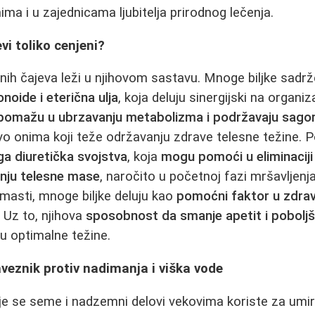
ma i u zajednicama ljubitelja prirodnog lečenja.
evi toliko cenjeni?
ljnih čajeva leži u njihovom sastavu. Mnoge biljke sadr
noide i eterična ulja
, koja deluju sinergijski na organ
pomažu u ubrzavanju metabolizma i podržavaju sagor
vo onima koji teže održavanju zdrave telesne težine. Po
ga diuretička svojstva
, koja
mogu pomoći u eliminaciji
nju telesne mase
, naročito u početnoj fazi mršavljenja
j masti, mnoge biljke deluju kao
pomoćni faktor u zdra
. Uz to, njihova
sposobnost da smanje apetit i poboljš
u optimalne težine.
veznik protiv nadimanja i viška vode
ije se seme i nadzemni delovi vekovima koriste za umi