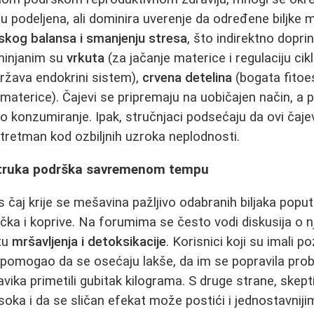
su podeljena, ali dominira uverenje da određene biljke
skog balansa i smanjenju stresa
, što indirektno dopri
injanim su
vrkuta
(za jačanje materice i regulaciju cik
ržava endokrini sistem),
crvena detelina
(bogata fitoe
materice). Čajevi se pripremaju na uobičajen način, a 
o konzumiranje. Ipak, stručnjaci podsećaju da ovi čaj
retman kod ozbiljnih uzroka neplodnosti.
estruka podrška savremenom tempu
čaj krije se mešavina pažljivo odabranih biljaka poput
čka i koprive. Na forumima se često vodi diskusija o n
tu
mršavljenja i detoksikacije
. Korisnici koji su imali p
 pomogao da se osećaju lakše, da im se popravila prob
ika primetili gubitak kilograma. S druge strane, skepti
soka i da se sličan efekat može postići i jednostavnijim