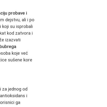
ciju probave i
 dejstvu, ali i po
i koji su isprobali
kat kod zatvora i
e izazvati
 bubrega
 osoba koje već
čice sušene kore
i za jednog od
antioksidans i
orisnici ga