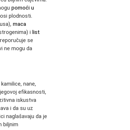
 mogu
pomoći u
nosi plodnosti.
lusa),
maca
strogenima) i
list
preporučuje se
evi ne mogu da
 kamilice, nane,
jegovoj efikasnosti,
ozitivna iskustva
ava i da su uz
ci naglašavaju da je
 biljnim