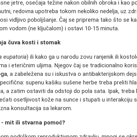
ne jetre, osećaja težine nakon obilnih obroka i kao po
enutni, redovna upotreba tokom nekoliko nedelja, uz zd
si vidljivo poboljšanje. Čaj se priprema tako što se 
om vodom (ne ključalom) i ostavi 10-15 minuta.
koja čuva kosti i stomak
a eupatoria
) ili kako ga u narodu zovu ranjenik ili kosto
ma i eteričnim uljima. Njegov čaj se tradicionalno kori
ega
, a zabeležena su i iskustva o antibakterijskom dejs
specifična: supenu kašiku sušene herbe treba preliti 
ja, a zatim ostaviti da odstoji do pola sata. Ipak, treba 
ati osetljivost kože na sunce i stupati u interakciju 
vezna konsultacija sa lekarom.
 - mit ili stvarna pomoć?
dnom podrškom reproduktivnom zdravlju, mnogi se okreć