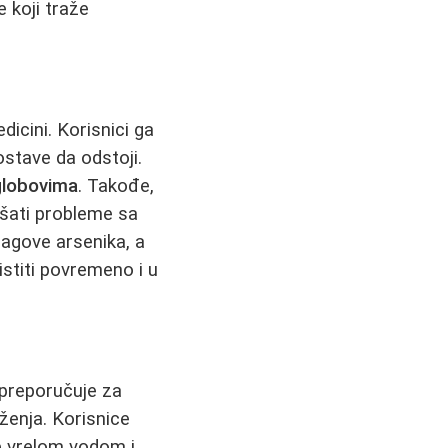
 koji traže
dicini. Korisnici ga
ostave da odstoji.
zglobovima
. Takođe,
kšati probleme sa
ragove arsenika, a
istiti povremeno i u
 preporučuje za
ženja. Korisnice
e vrelom vodom i