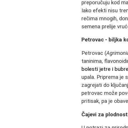
preporučuju kod mas
Iako efekti nisu tr
rečima mnogih, dono
semena prelije vruć
Petrovac - biljka 
Petrovac (
Agrimoni
taninima, flavonoidi
bolesti jetre i bubr
upala. Priprema je 
zagrejati do ključan
petrovac može poveć
pritisak, pa je oba
Čajevi za plodnost
U potrazi za priro