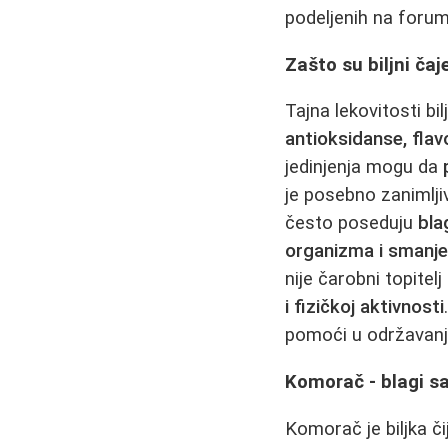
podeljenih na forumi
Zašto su biljni čaj
Tajna lekovitosti bi
antioksidanse, flavo
jedinjenja mogu da
je posebno zanimlji
često poseduju
bla
organizma i smanje
nije čarobni topitel
i fizičkoj aktivnosti
pomoći u održavanj
Komorač - blagi sa
Komorač je biljka č