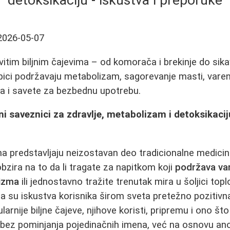
detoksikaciju - iskustva i preporuke
2026-05-07
vitim biljnim čajevima – od komorača i brekinje do sika
apici podržavaju metabolizam, sagorevanje masti, varenj
ka i savete za bezbednu upotrebu.
odni saveznici za zdravlje, metabolizam i detoksikacij
ćima predstavljaju neizostavan deo tradicionalne medici
bzira na to da li tragate za napitkom koji
podržava va
nizma
ili jednostavno tražite trenutak mira u šoljici topl
ija su iskustva korisnika širom sveta pretežno pozitiv
arnije biljne čajeve, njihove koristi, pripremu i ono što
i - bez pominjanja pojedinačnih imena, već na osnovu a