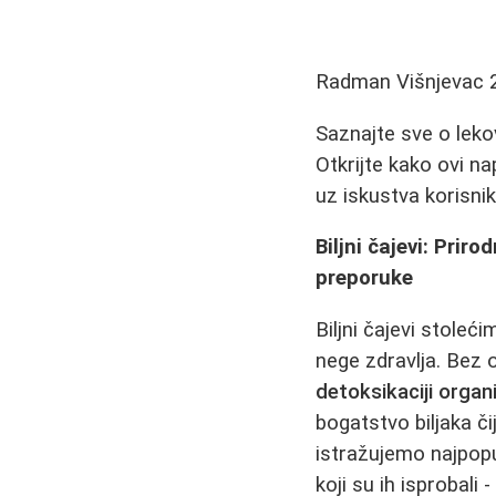
Radman Višnjevac
Saznajte sve o leko
Otkrijte kako ovi n
uz iskustva korisni
Biljni čajevi: Prir
preporuke
Biljni čajevi stole
nege zdravlja. Bez o
detoksikaciji orga
bogatstvo biljaka č
istražujemo najpopul
koji su ih isprobal