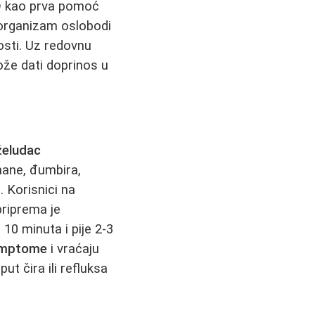
a
kao prva pomoć
 organizam oslobodi
osti. Uz redovnu
že dati doprinos u
želudac
 nane, đumbira,
 Korisnici na
riprema je
10 minuta i pije 2-3
simptome
i vraćaju
t čira ili refluksa