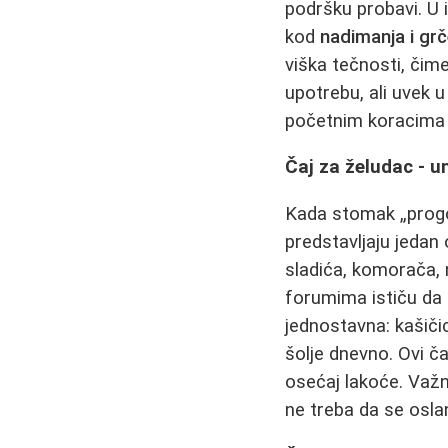
podršku probavi. U
kod
nadimanja i gr
viška tečnosti, čim
upotrebu, ali uvek
početnim koracima r
Čaj za želudac - u
Kada stomak „progov
predstavljaju jedan
sladića, komorača, 
forumima ističu da
jednostavna: kašičic
šolje dnevno. Ovi ča
osećaj lakoće. Važn
ne treba da se oslan