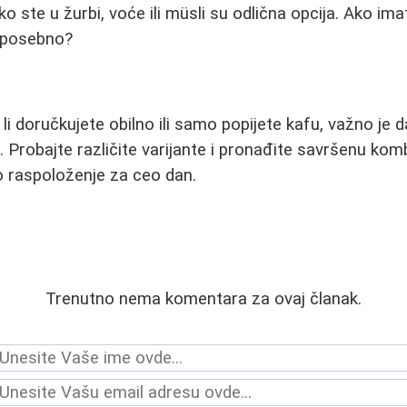
ko ste u žurbi, voće ili müsli su odlična opcija. Ako i
o posebno?
 li doručkujete obilno ili samo popijete kafu, važno je
. Probajte različite varijante i pronađite savršenu kom
ro raspoloženje za ceo dan.
Trenutno nema komentara za ovaj članak.