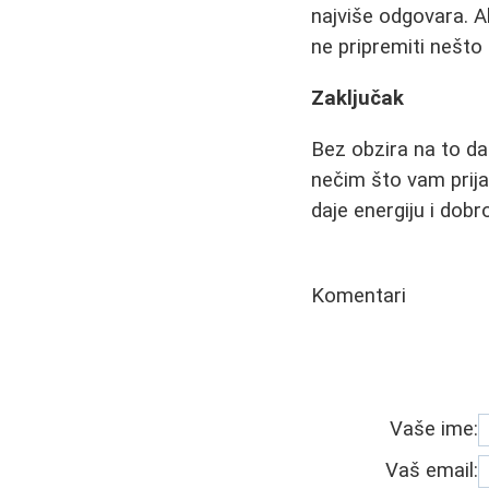
najviše odgovara. A
ne pripremiti nešt
Zaključak
Bez obzira na to da
nečim što vam prija
daje energiju i dob
Komentari
Vaše ime:
Vaš email: