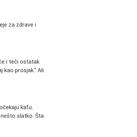
eje za zdrave i
e i teći ostatak
j kao prosjak." Ali
dočekaju kafu.
i nešto slatko. Šta