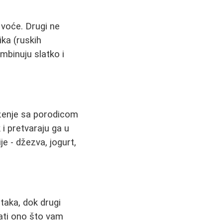
 voće. Drugi ne
ika (ruskih
mbinuju slatko i
uženje sa porodicom
i pretvaraju ga u
e - džezva, jogurt,
taka, dok drugi
rati ono što vam