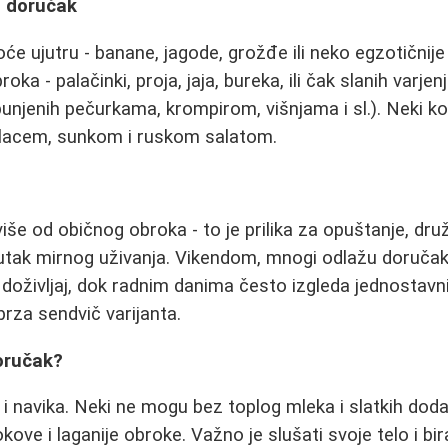
a doručak
će ujutru - banane, jagode, grožđe ili neko egzotičnije
a - palačinki, proja, jaja, bureka, ili čak slanih varjenj
punjenih pečurkama, krompirom, višnjama i sl.). Neki ko
slacem, sunkom i ruskom salatom.
iše od običnog obroka - to je prilika za opuštanje, dr
nutak mirnog uživanja. Vikendom, mnogi odlažu doručak 
doživljaj, dok radnim danima često izgleda jednostavnij
 brza sendvič varijanta.
oručak?
 i navika. Neki ne mogu bez toplog mleka i slatkih doda
kove i laganije obroke. Važno je slušati svoje telo i bi