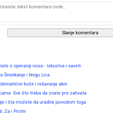
Slanje komentara
ate o operaciji nosa - Iskustva i saveti
a Šminkanje i Negu Lica
blematične kože i rešavanje akni
icama: Sve što treba da znate pre zahvata
ipi i šta možete da uradite povodom toga
i: Za i Protiv