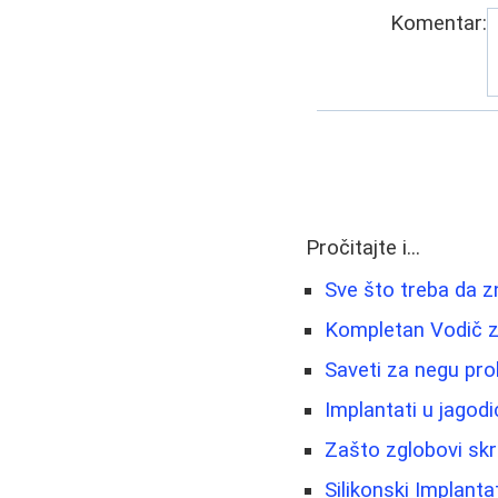
Komentar:
Pročitajte i...
Sve što treba da zn
Kompletan Vodič z
Saveti za negu pro
Implantati u jagod
Zašto zglobovi skr
Silikonski Implantat