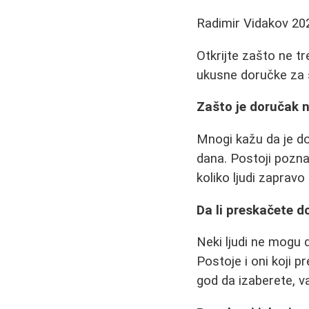
Radimir Vidakov
20
Otkrijte zašto ne tr
ukusne doručke za 
Zašto je doručak n
Mnogi kažu da je do
dana. Postoji poznat
koliko ljudi zapravo
Da li preskačete d
Neki ljudi ne mogu 
Postoje i oni koji p
god da izaberete, v