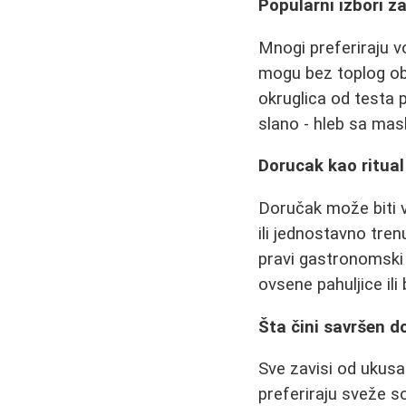
Popularni izbori z
Mnogi preferiraju vo
mogu bez toplog obrok
okruglica od testa 
slano - hleb sa ma
Dorucak kao ritual
Doručak može biti v
ili jednostavno tre
pravi gastronomski 
ovsene pahuljice ili
Šta čini savršen d
Sve zavisi od ukusa
preferiraju sveže so