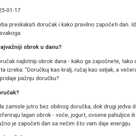
25-01-17
eba preskakati doručak i kako pravilno započeti dan. Id
svakoga.
ajvažniji obrok u danu?
ručak najbitniji obrok dana - kako ga započnete, tako ć
a izreka: "Doručkuj kao kralj, ručaj kao seljak, a večera
 pridaje pažnju doručku?
oručak?
da zamisle jutro bez obilnog doručka, dok drugi jedva 
referiraju lagan obrok - voće, jogurt, ovsene pahuljice il
ažno je započeti dan sa nečim što vam daje energiju.