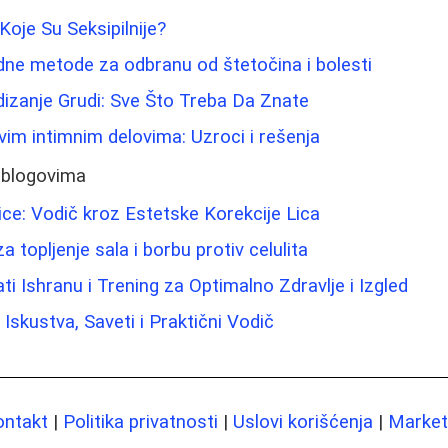
Koje Su Seksipilnije?
odne metode za odbranu od štetočina i bolesti
izanje Grudi: Sve Što Treba Da Znate
ivim intimnim delovima: Uzroci i rešenja
 blogovima
ice: Vodič kroz Estetske Korekcije Lica
 topljenje sala i borbu protiv celulita
i Ishranu i Trening za Optimalno Zdravlje i Izgled
Iskustva, Saveti i Praktični Vodič
ontakt
|
Politika privatnosti
|
Uslovi korišćenja
|
Marketi