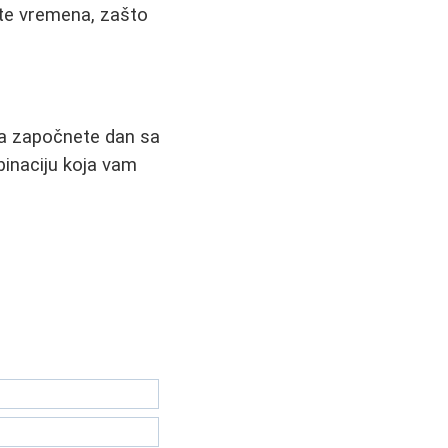
mate vremena, zašto
 da započnete dan sa
binaciju koja vam