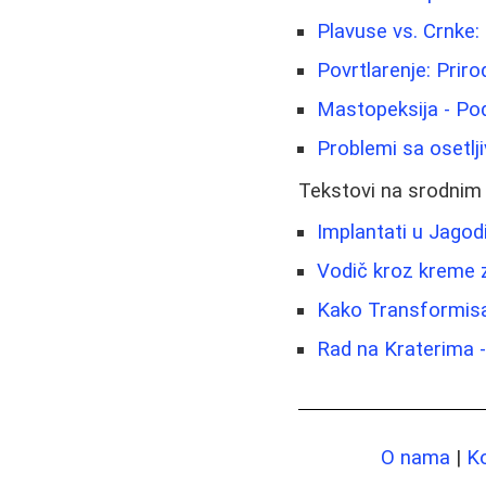
Plavuse vs. Crnke: 
Povrtlarenje: Prir
Mastopeksija - Pod
Problemi sa osetlj
Tekstovi na srodnim
Implantati u Jagod
Vodič kroz kreme za
Kako Transformisat
Rad na Kraterima - 
O nama
|
K