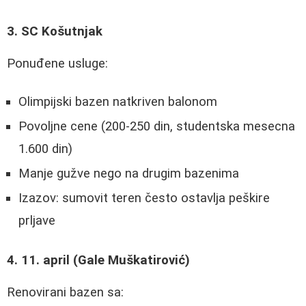
3. SC Košutnjak
Ponuđene usluge:
Olimpijski bazen natkriven balonom
Povoljne cene (200-250 din, studentska mesecna
1.600 din)
Manje gužve nego na drugim bazenima
Izazov: sumovit teren često ostavlja peškire
prljave
4. 11. april (Gale Muškatirović)
Renovirani bazen sa: