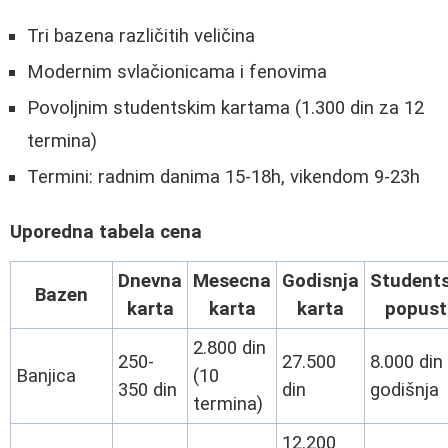
Tri bazena različitih veličina
Modernim svlačionicama i fenovima
Povoljnim studentskim kartama (1.300 din za 12
termina)
Termini: radnim danima 15-18h, vikendom 9-23h
Uporedna tabela cena
Dnevna
Mesecna
Godisnja
Students
Bazen
karta
karta
karta
popust
2.800 din
250-
27.500
8.000 din
Banjica
(10
350 din
din
godišnja
termina)
12.200