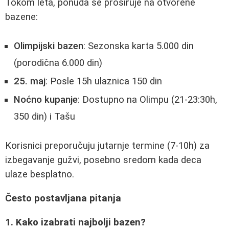
Tokom leta, ponuda se proširuje na otvorene
bazene:
Olimpijski bazen
: Sezonska karta 5.000 din
(porodična 6.000 din)
25. maj
: Posle 15h ulaznica 150 din
Noćno kupanje
: Dostupno na Olimpu (21-23:30h,
350 din) i Tašu
Korisnici preporučuju jutarnje termine (7-10h) za
izbegavanje gužvi, posebno sredom kada deca
ulaze besplatno.
Često postavljana pitanja
1. Kako izabrati najbolji bazen?