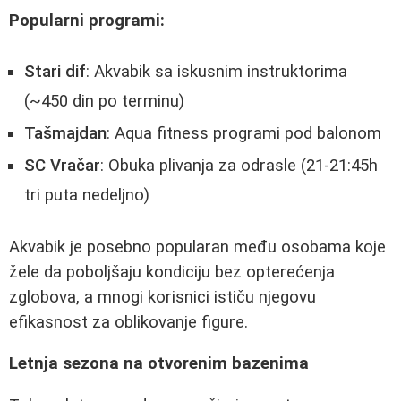
Popularni programi:
Stari dif
: Akvabik sa iskusnim instruktorima
(~450 din po terminu)
Tašmajdan
: Aqua fitness programi pod balonom
SC Vračar
: Obuka plivanja za odrasle (21-21:45h
tri puta nedeljno)
Akvabik je posebno popularan među osobama koje
žele da poboljšaju kondiciju bez opterećenja
zglobova, a mnogi korisnici ističu njegovu
efikasnost za oblikovanje figure.
Letnja sezona na otvorenim bazenima