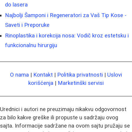
do lasera
Najbolji Šamponi i Regeneratori za Vaš Tip Kose -
Saveti i Preporuke
Rinoplastika i korekcija nosa: Vodič kroz estetsku i
funkcionalnu hirurgiju
O nama
|
Kontakt
|
Politika privatnosti
|
Uslovi
korišćenja
|
Marketinški servisi
Urednici i autori ne preuzimaju nikakvu odgovornost
za bilo kakve greške ili propuste u sadržaju ovog
sajta. Informacije sadržane na ovom sajtu pružaju se