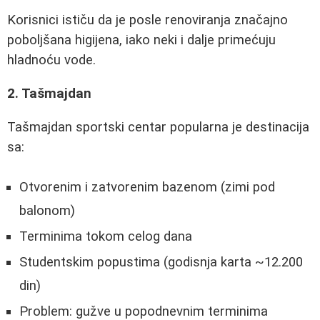
Korisnici ističu da je posle renoviranja značajno
poboljšana higijena, iako neki i dalje primećuju
hladnoću vode.
2. Tašmajdan
Tašmajdan sportski centar popularna je destinacija
sa:
Otvorenim i zatvorenim bazenom (zimi pod
balonom)
Terminima tokom celog dana
Studentskim popustima (godisnja karta ~12.200
din)
Problem: gužve u popodnevnim terminima