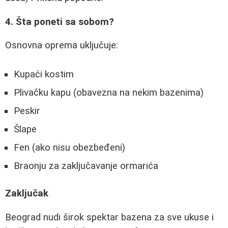
4. Šta poneti sa sobom?
Osnovna oprema uključuje:
Kupaći kostim
Plivačku kapu (obavezna na nekim bazenima)
Peskir
Šlape
Fen (ako nisu obezbeđeni)
Braonju za zaključavanje ormarića
Zaključak
Beograd nudi širok spektar bazena za sve ukuse i