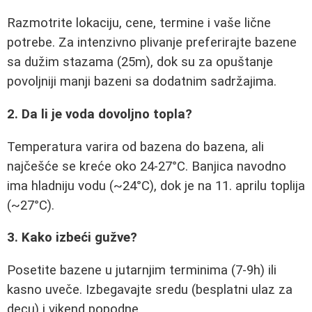
Razmotrite lokaciju, cene, termine i vaše lične
potrebe. Za intenzivno plivanje preferirajte bazene
sa dužim stazama (25m), dok su za opuštanje
povoljniji manji bazeni sa dodatnim sadržajima.
2. Da li je voda dovoljno topla?
Temperatura varira od bazena do bazena, ali
najčešće se kreće oko 24-27°C. Banjica navodno
ima hladniju vodu (~24°C), dok je na 11. aprilu toplija
(~27°C).
3. Kako izbeći gužve?
Posetite bazene u jutarnjim terminima (7-9h) ili
kasno uveče. Izbegavajte sredu (besplatni ulaz za
decu) i vikend popodne.