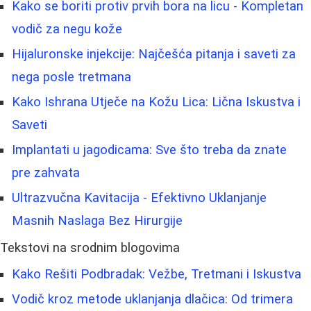
Kako se boriti protiv prvih bora na licu - Kompletan
vodič za negu kože
Hijaluronske injekcije: Najčešća pitanja i saveti za
nega posle tretmana
Kako Ishrana Utječe na Kožu Lica: Lična Iskustva i
Saveti
Implantati u jagodicama: Sve što treba da znate
pre zahvata
Ultrazvučna Kavitacija - Efektivno Uklanjanje
Masnih Naslaga Bez Hirurgije
Tekstovi na srodnim blogovima
Kako Rešiti Podbradak: Vežbe, Tretmani i Iskustva
Vodič kroz metode uklanjanja dlačica: Od trimera