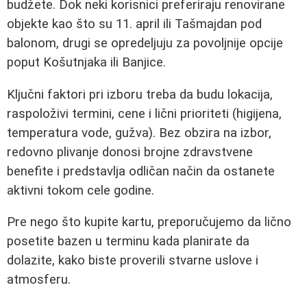
budžete. Dok neki korisnici preferiraju renovirane
objekte kao što su 11. april ili Tašmajdan pod
balonom, drugi se opredeljuju za povoljnije opcije
poput Košutnjaka ili Banjice.
Ključni faktori pri izboru treba da budu lokacija,
raspoloživi termini, cene i lični prioriteti (higijena,
temperatura vode, gužva). Bez obzira na izbor,
redovno plivanje donosi brojne zdravstvene
benefite i predstavlja odličan način da ostanete
aktivni tokom cele godine.
Pre nego što kupite kartu, preporučujemo da lično
posetite bazen u terminu kada planirate da
dolazite, kako biste proverili stvarne uslove i
atmosferu.