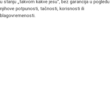
u stanju „takvom kakve jesu“, bez garancija u pogledu
njihove potpunosti, tačnosti, korisnosti ili
blagovremenosti.