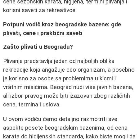
cene sezonskih karata, higijena, termini plivanja i
korisni saveti za rekreativce
Potpuni vodič kroz beogradske bazene: gde
plivati, cene i praktični saveti
Zašto plivati u Beogradu?
Plivanje predstavlja jedan od najboljih oblika
rekreacije koja angažuje ceo organizam, a posebno
je korisno za osobe sa problemima u kicmi i
vratnim mišićima. Beograd nudi više javnih bazena,
ali izbor pravog može biti izazovan zbog različitih
cena, termina i uslova.
U ovom vodiču ćemo detaljno razmotriti sve
aspekte posete beogradskim bazenima, od cena
karata do higijenskih standarda, kako biste mogli da