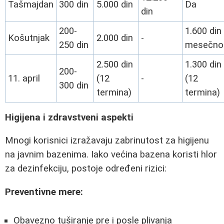
Tašmajdan
300 din
5.000 din
Da
din
200-
1.600 din
Košutnjak
2.000 din
-
250 din
mesečno
2.500 din
1.300 din
200-
11. april
(12
-
(12
300 din
termina)
termina)
Higijena i zdravstveni aspekti
Mnogi korisnici izražavaju zabrinutost za higijenu
na javnim bazenima. Iako većina bazena koristi hlor
za dezinfekciju, postoje određeni rizici:
Preventivne mere:
Obavezno tuširanje pre i posle plivanja