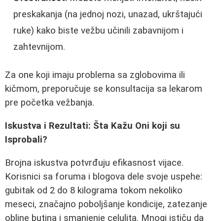
preskakanja (na jednoj nozi, unazad, ukrštajući
ruke) kako biste vežbu učinili zabavnijom i
zahtevnijom.
Za one koji imaju problema sa zglobovima ili
kičmom, preporučuje se konsultacija sa lekarom
pre početka vežbanja.
Iskustva i Rezultati: Šta Kažu Oni koji su
Isprobali?
Brojna iskustva potvrđuju efikasnost vijace.
Korisnici sa foruma i blogova dele svoje uspehe:
gubitak od 2 do 8 kilograma tokom nekoliko
meseci, značajno poboljšanje kondicije, zatezanje
obline butina i smanjenje celulita. Mnogi ističu da