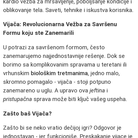
kardio vežba za mršavljenje, poboljšanje kondicije i
oblikovanje tela. Saveti, tehnike i iskustva korisnika.
Vijača: Revolucionarna Vežba za Savršenu
Formu koju ste Zanemarili
U potrazi za savršenom formom, često
zanemarujemo najjednostavnije rešenje. Dok se
borimo sa komplikovanim spravama u teretani ili
vrhunskim
biološkim tretmanima
, jedno malo,
skromno pomagalo - vijača - stoji potpuno
zanemareno u uglu. A upravo ova
jeftina
i
pristupačna
sprava može biti ključ vašeg uspeha.
Zašto baš Vijača?
Zašto bi se neko vratio dečijoj igri? Odgovor je
jednostavan - jer funkcioniše. Preskakanje vijace je