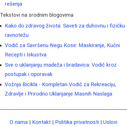
rešenja
Tekstovi na srodnim blogovima
Kako do zdravog života: Saveti za duhovnu i fizičku
ravnotežu
Vodič za Savršenu Negu Kose: Maskiranje, Kućni
Recepti i Iskustva
Sve o uklanjanju madeža i bradavica: Vodič kroz
postupak i oporavak
Vožnja Bicikla - Kompletan Vodič za Rekreaciju,
Zdravlje i Prirodno Uklanjanje Masnih Naslaga
O nama
|
Kontakt
|
Politika privatnosti
|
Uslovi