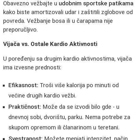
Obavezno vežbajte u
udobnim sportske patikama
kako biste amortizovali udar i zaštitili zglobove od
povreda. Vežbanje bosa ili u čarapama nije
preporučljivo.
Vijača vs. Ostale Kardio Aktivnosti
U poređenju sa drugim kardio aktivnostima, vijača
ima izvesne prednosti:
Efikasnost:
Troši više kalorija po minuti od
većine drugih kardio vežbi.
Praktičnost:
Može da se izvodi bilo gde - u
dnevnoj sobi, dvorištu, parku. Nema potrebe za
skupom opremom ili članarinom u teretani.
Svestranost:
Možete menjati intenzitet, način