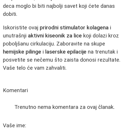
deca moglo bi biti najbolji savet koji ćete danas
dobiti.
Iskoristite ovaj
prirodni stimulator kolagena
i
unutrašnji
aktivni kiseonik za lice
koji dolazi kroz
poboljšanu cirkulaciju. Zaboravite na skupe
hemijske pilinge
i
laserske epilacije
na trenutak i
posvetite se nečemu što zaista donosi rezultate.
Vaše telo će vam zahvaliti.
Komentari
Trenutno nema komentara za ovaj članak.
Vaše ime: