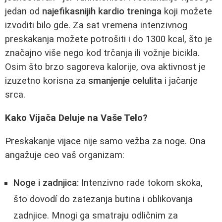
jedan od
najefikasnijih kardio treninga
koji možete
izvoditi bilo gde. Za sat vremena intenzivnog
preskakanja možete potrošiti i do 1300 kcal, što je
značajno više nego kod trčanja ili vožnje bicikla.
Osim što brzo sagoreva kalorije, ova aktivnost je
izuzetno korisna za
smanjenje celulita
i jačanje
srca.
Kako Vijača Deluje na Vaše Telo?
Preskakanje vijace nije samo vežba za noge. Ona
angažuje ceo vaš organizam:
Noge i zadnjica:
Intenzivno rade tokom skoka,
što dovodí do zatezanja butina i oblikovanja
zadnjice. Mnogi ga smatraju odličnim za