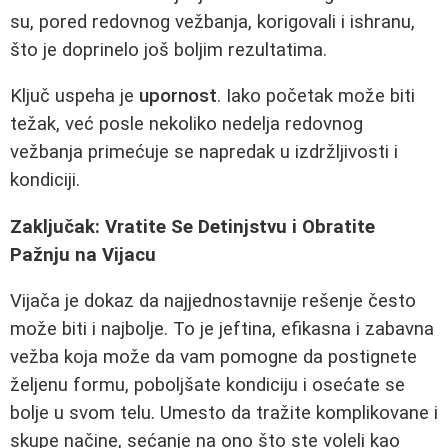
su, pored redovnog vežbanja, korigovali i ishranu,
što je doprinelo još boljim rezultatima.
Ključ uspeha je
upornost
. Iako početak može biti
težak, već posle nekoliko nedelja redovnog
vežbanja primećuje se napredak u izdržljivosti i
kondiciji.
Zaključak: Vratite Se Detinjstvu i Obratite
Pažnju na Vijacu
Vijača je dokaz da najjednostavnije rešenje često
može biti i najbolje. To je jeftina, efikasna i zabavna
vežba koja može da vam pomogne da postignete
željenu formu, poboljšate kondiciju i osećate se
bolje u svom telu. Umesto da tražite komplikovane i
skupe načine, sećanje na ono što ste voleli kao