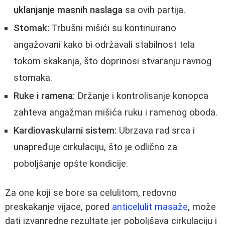
uklanjanje masnih naslaga
sa ovih partija.
Stomak:
Trbušni mišići su kontinuirano
angažovani kako bi održavali stabilnost tela
tokom skakanja, što doprinosi stvaranju ravnog
stomaka.
Ruke i ramena:
Držanje i kontrolisanje konopca
zahteva angažman mišića ruku i ramenog oboda.
Kardiovaskularni sistem:
Ubrzava rad srca i
unapređuje cirkulaciju, što je odlično za
poboljšanje opšte kondicije.
Za one koji se bore sa celulitom, redovno
preskakanje vijace, pored
anticelulit masaže
, može
dati izvanredne rezultate jer poboljšava cirkulaciju i