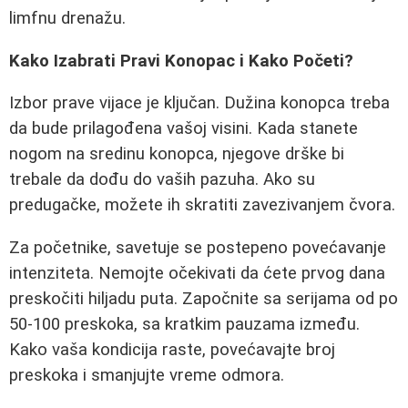
limfnu drenažu.
Kako Izabrati Pravi Konopac i Kako Početi?
Izbor prave vijace je ključan. Dužina konopca treba
da bude prilagođena vašoj visini. Kada stanete
nogom na sredinu konopca, njegove drške bi
trebale da dođu do vaših pazuha. Ako su
predugačke, možete ih skratiti zavezivanjem čvora.
Za početnike, savetuje se postepeno povećavanje
intenziteta. Nemojte očekivati da ćete prvog dana
preskočiti hiljadu puta. Započnite sa serijama od po
50-100 preskoka, sa kratkim pauzama između.
Kako vaša kondicija raste, povećavajte broj
preskoka i smanjujte vreme odmora.