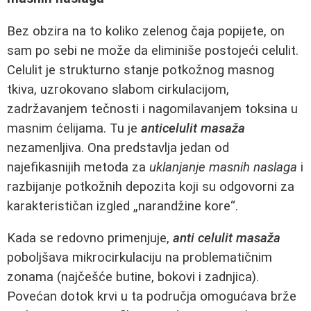
Bez obzira na to koliko zelenog čaja popijete, on
sam po sebi ne može da eliminiše postojeći celulit.
Celulit je strukturno stanje potkožnog masnog
tkiva, uzrokovano slabom cirkulacijom,
zadržavanjem tečnosti i nagomilavanjem toksina u
masnim ćelijama. Tu je
anticelulit masaža
nezamenljiva. Ona predstavlja jedan od
najefikasnijih metoda za
uklanjanje masnih naslaga
i
razbijanje potkožnih depozita koji su odgovorni za
karakterističan izgled „narandžine kore“.
Kada se redovno primenjuje,
anti celulit masaža
poboljšava mikrocirkulaciju na problematičnim
zonama (najčešće butine, bokovi i zadnjica).
Povećan dotok krvi u ta područja omogućava brže