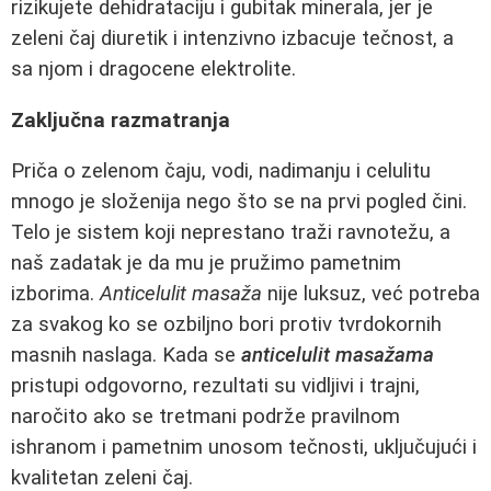
rizikujete dehidrataciju i gubitak minerala, jer je
zeleni čaj diuretik i intenzivno izbacuje tečnost, a
sa njom i dragocene elektrolite.
Zaključna razmatranja
Priča o zelenom čaju, vodi, nadimanju i celulitu
mnogo je složenija nego što se na prvi pogled čini.
Telo je sistem koji neprestano traži ravnotežu, a
naš zadatak je da mu je pružimo pametnim
izborima.
Anticelulit masaža
nije luksuz, već potreba
za svakog ko se ozbiljno bori protiv tvrdokornih
masnih naslaga. Kada se
anticelulit masažama
pristupi odgovorno, rezultati su vidljivi i trajni,
naročito ako se tretmani podrže pravilnom
ishranom i pametnim unosom tečnosti, uključujući i
kvalitetan zeleni čaj.