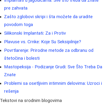
Implantati u jagodicama: Sve što treba da znate
pre zahvata
Zašto zglobovi skripi i šta možete da uradite
povodom toga
Silikonski Implantati: Za i Protiv
Plavuse vs. Crnke: Koje Su Seksipilnije?
Povrtlarenje: Prirodne metode za odbranu od
štetočina i bolesti
Mastopeksija - Podizanje Grudi: Sve Što Treba Da
Znate
Problemi sa osetljivim intimnim delovima: Uzroci i
rešenja
Tekstovi na srodnim blogovima