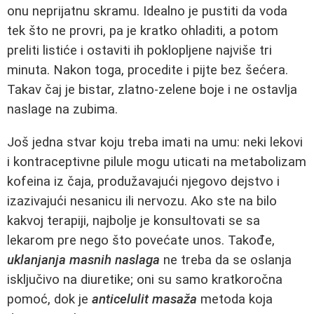
onu neprijatnu skramu. Idealno je pustiti da voda
tek što ne provri, pa je kratko ohladiti, a potom
preliti listiće i ostaviti ih poklopljene najviše tri
minuta. Nakon toga, procedite i pijte bez šećera.
Takav čaj je bistar, zlatno-zelene boje i ne ostavlja
naslage na zubima.
Još jedna stvar koju treba imati na umu: neki lekovi
i kontraceptivne pilule mogu uticati na metabolizam
kofeina iz čaja, produžavajući njegovo dejstvo i
izazivajući nesanicu ili nervozu. Ako ste na bilo
kakvoj terapiji, najbolje je konsultovati se sa
lekarom pre nego što povećate unos. Takođe,
uklanjanja masnih naslaga
ne treba da se oslanja
isključivo na diuretike; oni su samo kratkoročna
pomoć, dok je
anticelulit masaža
metoda koja