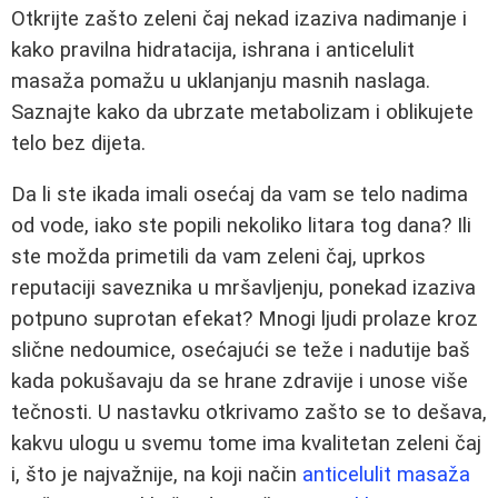
Otkrijte zašto zeleni čaj nekad izaziva nadimanje i
kako pravilna hidratacija, ishrana i anticelulit
masaža pomažu u uklanjanju masnih naslaga.
Saznajte kako da ubrzate metabolizam i oblikujete
telo bez dijeta.
Da li ste ikada imali osećaj da vam se telo nadima
od vode, iako ste popili nekoliko litara tog dana? Ili
ste možda primetili da vam zeleni čaj, uprkos
reputaciji saveznika u mršavljenju, ponekad izaziva
potpuno suprotan efekat? Mnogi ljudi prolaze kroz
slične nedoumice, osećajući se teže i nadutije baš
kada pokušavaju da se hrane zdravije i unose više
tečnosti. U nastavku otkrivamo zašto se to dešava,
kakvu ulogu u svemu tome ima kvalitetan zeleni čaj
i, što je najvažnije, na koji način
anticelulit masaža