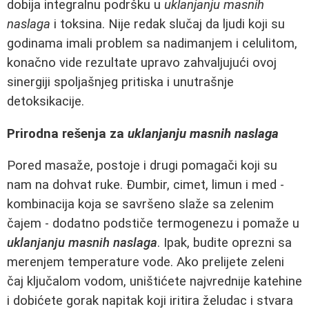
dobija integralnu podršku u
uklanjanju masnih
naslaga
i toksina. Nije redak slučaj da ljudi koji su
godinama imali problem sa nadimanjem i celulitom,
konačno vide rezultate upravo zahvaljujući ovoj
sinergiji spoljašnjeg pritiska i unutrašnje
detoksikacije.
Prirodna rešenja za
uklanjanju masnih naslaga
Pored masaže, postoje i drugi pomagači koji su
nam na dohvat ruke. Đumbir, cimet, limun i med -
kombinacija koja se savršeno slaže sa zelenim
čajem - dodatno podstiče termogenezu i pomaže u
uklanjanju masnih naslaga
. Ipak, budite oprezni sa
merenjem temperature vode. Ako prelijete zeleni
čaj ključalom vodom, uništićete najvrednije katehine
i dobićete gorak napitak koji iritira želudac i stvara