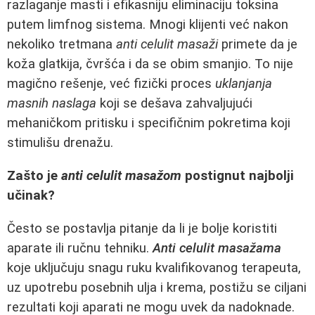
razlaganje masti i efikasniju eliminaciju toksina
putem limfnog sistema. Mnogi klijenti već nakon
nekoliko tretmana
anti celulit masaži
primete da je
koža glatkija, čvršća i da se obim smanjio. To nije
magično rešenje, već fizički proces
uklanjanja
masnih naslaga
koji se dešava zahvaljujući
mehaničkom pritisku i specifičnim pokretima koji
stimulišu drenažu.
Zašto je
anti celulit masažom
postignut najbolji
učinak?
Često se postavlja pitanje da li je bolje koristiti
aparate ili ručnu tehniku.
Anti celulit masažama
koje uključuju snagu ruku kvalifikovanog terapeuta,
uz upotrebu posebnih ulja i krema, postižu se ciljani
rezultati koji aparati ne mogu uvek da nadoknade.