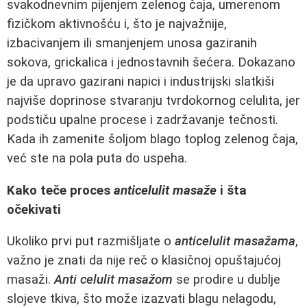
svakodnevnim pijenjem zelenog čaja, umerenom
fizičkom aktivnošću i, što je najvažnije,
izbacivanjem ili smanjenjem unosa gaziranih
sokova, grickalica i jednostavnih šećera. Dokazano
je da upravo gazirani napici i industrijski slatkiši
najviše doprinose stvaranju tvrdokornog celulita, jer
podstiču upalne procese i zadržavanje tečnosti.
Kada ih zamenite šoljom blago toplog zelenog čaja,
već ste na pola puta do uspeha.
Kako teče proces
anticelulit masaže
i šta
očekivati
Ukoliko prvi put razmišljate o
anticelulit masažama
,
važno je znati da nije reč o klasičnoj opuštajućoj
masaži.
Anti celulit masažom
se prodire u dublje
slojeve tkiva, što može izazvati blagu nelagodu,