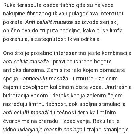
Ruka terapeuta oseća tačno gde su najveće
nakupine fibroznog tkiva i prilagođava intenzitet
pokreta.
Anti celulit masaže
se izvode serijski,
obično dva do tri puta nedeljno, kako bi se limfa
pokrenula, a zategnutost tkiva održala.
Ono što je posebno interesantno jeste kombinacija
anti celulit masaža
i pravilne ishrane bogate
antioksidansima. Zamislite telo kojem pomažete
spolja -
anticelulit masaža
- i iznutra - zelenim
čajem i dovoljnom količinom čiste vode. Unutrašnja
hidratacija vodom i detoksikacija zelenim čajem
razređuju limfnu tečnost, dok spoljna stimulacija
anti celulit masaži
tu tečnost tera ka limfnim
čvorovima na preradu i izbacivanje. Rezultat je
vidno
uklanjanje masnih naslaga
i trajno smanjenje