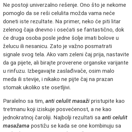
Ne postoji univerzalno rešenje. Ono što je nekome
pomoglo da se reši celulita možda vama neće
doneti iste rezultate. Na primer, neko će piti litar
zelenog čaja dnevno i osećati se fantastično, dok
će druga osoba posle jedne šolje imati bolove u
želucu ili nesanicu. Zato je važno posmatrati
signale svog tela. Ako vam zeleni čaj prija, nastavite
da ga pijete, ali birajte proverene organske varijante
u rinfuzu. Izbegavajte zaslađivače, osim malo
meda ili stevije, i nikako ne pijte čaj na prazan
stomak ukoliko ste osetljivi.
Paralelno sa tim,
anti celulit masaži
pristupite kao
tretmanu koji iziskuje posvećenost, a ne kao
jednokratnoj čaroliji. Najbolji rezultati sa
anti celulit
masažama
postižu se kada se one kombinuju sa