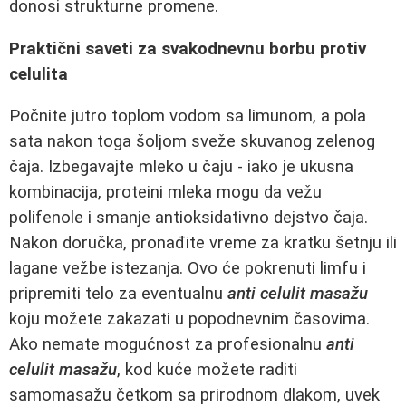
donosi strukturne promene.
Praktični saveti za svakodnevnu borbu protiv
celulita
Počnite jutro toplom vodom sa limunom, a pola
sata nakon toga šoljom sveže skuvanog zelenog
čaja. Izbegavajte mleko u čaju - iako je ukusna
kombinacija, proteini mleka mogu da vežu
polifenole i smanje antioksidativno dejstvo čaja.
Nakon doručka, pronađite vreme za kratku šetnju ili
lagane vežbe istezanja. Ovo će pokrenuti limfu i
pripremiti telo za eventualnu
anti celulit masažu
koju možete zakazati u popodnevnim časovima.
Ako nemate mogućnost za profesionalnu
anti
celulit masažu
, kod kuće možete raditi
samomasažu četkom sa prirodnom dlakom, uvek