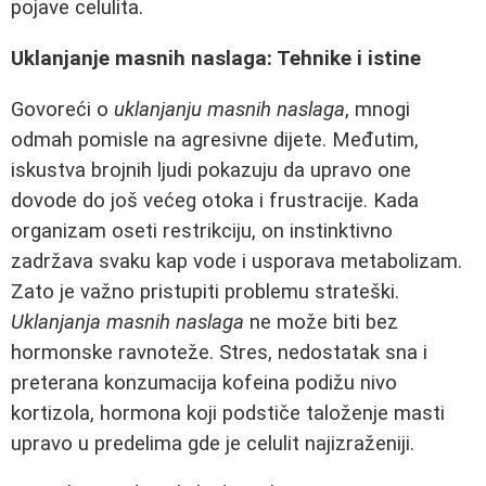
pojave celulita.
Uklanjanje masnih naslaga: Tehnike i istine
Govoreći o
uklanjanju masnih naslaga
, mnogi
odmah pomisle na agresivne dijete. Međutim,
iskustva brojnih ljudi pokazuju da upravo one
dovode do još većeg otoka i frustracije. Kada
organizam oseti restrikciju, on instinktivno
zadržava svaku kap vode i usporava metabolizam.
Zato je važno pristupiti problemu strateški.
Uklanjanja masnih naslaga
ne može biti bez
hormonske ravnoteže. Stres, nedostatak sna i
preterana konzumacija kofeina podižu nivo
kortizola, hormona koji podstiče taloženje masti
upravo u predelima gde je celulit najizraženiji.