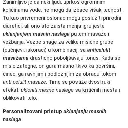
Zanimljivo je da neki ljudi, uprkos ogromnim
količinama vode, ne mogu da izbace višak tečnosti.
Tu kao privremeni oslonac mogu poslužiti prirodni
diuretici, ali ono što zaista menja igru jeste
uklanjanjem masnih naslaga
putem masaže i
vežbanja. Vežbe snage za velike mišićne grupe
(čučnjevi, iskoraci) u kombinaciji sa
anticelulit
masažama
drastično poboljšavaju tonus. Kada se
mišić zategne, on gura masno tkivo ka površini,
čineći ga ravnijim i podložnijim za obradu tokom
anti celulit masaže
. Time se postiže dvostruki
efekat:
ukloniti masne naslage
sa kritičnih mesta i
oblikovati telo.
Personalizovani pristup
uklanjanju masnih
naslaga