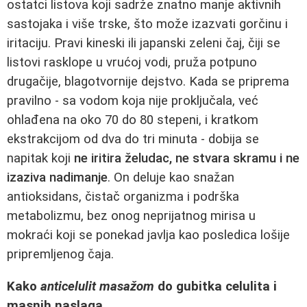
ostatci listova koji sadrže znatno manje aktivnih
sastojaka i više trske, što može izazvati gorčinu i
iritaciju. Pravi kineski ili japanski zeleni čaj, čiji se
listovi rasklope u vrućoj vodi, pruža potpuno
drugačije, blagotvornije dejstvo. Kada se priprema
pravilno - sa vodom koja nije proključala, već
ohlađena na oko 70 do 80 stepeni, i kratkom
ekstrakcijom od dva do tri minuta - dobija se
napitak koji
ne iritira želudac, ne stvara skramu i ne
izaziva nadimanje
. On deluje kao snažan
antioksidans, čistač organizma i podrška
metabolizmu, bez onog neprijatnog mirisa u
mokraći koji se ponekad javlja kao posledica lošije
pripremljenog čaja.
Kako
anticelulit masažom
do gubitka celulita i
masnih naslaga