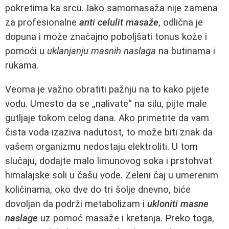
pokretima ka srcu. Iako samomasaža nije zamena
za profesionalne
anti celulit masaže
, odlična je
dopuna i može značajno poboljšati tonus kože i
pomoći u
uklanjanju masnih naslaga
na butinama i
rukama.
Veoma je važno obratiti pažnju na to kako pijete
vodu. Umesto da se „nalivate“ na silu, pijte male
gutljaje tokom celog dana. Ako primetite da vam
čista voda izaziva nadutost, to može biti znak da
vašem organizmu nedostaju elektroliti. U tom
slučaju, dodajte malo limunovog soka i prstohvat
himalajske soli u čašu vode. Zeleni čaj u umerenim
količinama, oko dve do tri šolje dnevno, biće
dovoljan da podrži metabolizam i
ukloniti masne
naslage
uz pomoć masaže i kretanja. Preko toga,