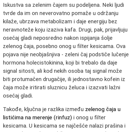
Iskustva sa zelenim čajem su podeljena. Neki ljudi
tvrde da im on neverovatno pomaže u održanju
kilaže, ubrzava metabolizam i daje energiju bez
neravnoteže koju izaziva kafa. Drugi, pak, prijavljuju
osećaj gladi neposredno nakon ispijanja šolje
zelenog čaja, posebno onog u filter kesicama. Ova
pojava nije neobjašnjiva - zeleni čaj podstiče lučenje
hormona holecistokinina, koji bi trebalo da daje
signal sitosti, ali kod nekih osoba taj signal može
biti protumačen drugačije, ili jednostavno kofein iz
čaja može iritirati sluznicu želuca i izazvati lažni
osećaj gladi.
Takođe, ključna je razlika između
zelenog čaja u
listićima na merenje (rinfuz)
i onog u filter
kesicama. U kesicama se najčešće nalazi prašina i