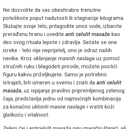
Ne dozvolite da vas obeshrabre trenutne
poteškoće poput nadutosti ili stagnacije kilograma.
Slušajte svoje telo, prilagodite unos vode, izbacite
prerađenu hranu i uvedite
anti celulit masaže
kao
deo svog rituala lepote i zdravlja. Sećate se one
izreke - telo nije neprijatelj, ono je odraz naših
navika. Kroz
uklanjanje masnih naslaga
uz pomoć
stručnih ruku i blagodeti prirode, možete postići
figuru kakvu priželjkujete. Samo je potrebno
istrajati, biti umeren u svemu i znati da
anti celulit
masaža
, uz ispijanje pravilno pripremljenog zelenog
čaja, predstavlja jednu od najmoćnijih kombinacija
za konačno
ukloniti masne naslage
i vratiti koži
glatkoću i vitalnost.
Zeleni čaj i anticelulit masaža nisu magični štapići, ali