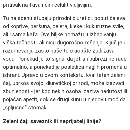
pritisak na tkiva i čini celulit vidljivijim.
Tu na scenu stupaju prirodni diuretici, poput čajeva
od koprive, peršuna, celera, kleke i kukuruzne svile,
ali i sama kafa. Ove biljke pomažu u izbacivanju
viška tečnosti, ali nisu dugoročno rešenje. Ključ je u
razumevanju zašto naše telo uopšte zadržava
vodu. Ponekad je to signal da jetra i bubrezi ne rade
optimalno, a ponekad je posledica naglih promena u
ishrani. Upravo u ovom kontekstu, kvalitetan zeleni
čaj, uprkos svojoj diuretičkoj prirodi, može izazvati
zbunjenost - jer kod nekih osoba izaziva nadutost ili
pojačan apetit, dok se drugi kunu u njegovu moć da
„spljusne“ stomak.
Zeleni čaj: saveznik ili neprijatelj linije?