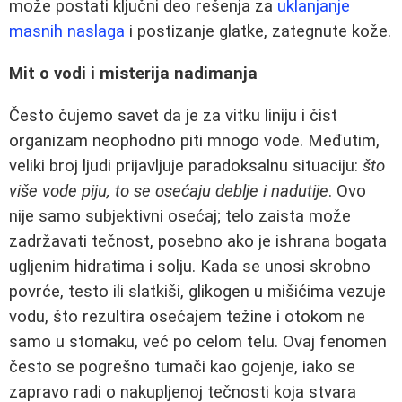
može postati ključni deo rešenja za
uklanjanje
masnih naslaga
i postizanje glatke, zategnute kože.
Mit o vodi i misterija nadimanja
Često čujemo savet da je za vitku liniju i čist
organizam neophodno piti mnogo vode. Međutim,
veliki broj ljudi prijavljuje paradoksalnu situaciju:
što
više vode piju, to se osećaju deblje i nadutije
. Ovo
nije samo subjektivni osećaj; telo zaista može
zadržavati tečnost, posebno ako je ishrana bogata
ugljenim hidratima i solju. Kada se unosi skrobno
povrće, testo ili slatkiši, glikogen u mišićima vezuje
vodu, što rezultira osećajem težine i otokom ne
samo u stomaku, već po celom telu. Ovaj fenomen
često se pogrešno tumači kao gojenje, iako se
zapravo radi o nakupljenoj tečnosti koja stvara