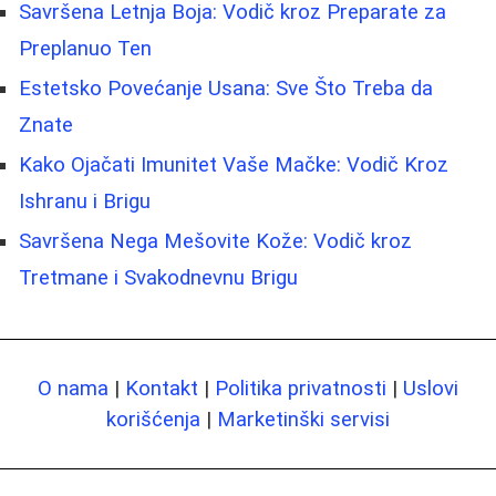
Savršena Letnja Boja: Vodič kroz Preparate za
Preplanuo Ten
Estetsko Povećanje Usana: Sve Što Treba da
Znate
Kako Ojačati Imunitet Vaše Mačke: Vodič Kroz
Ishranu i Brigu
Savršena Nega Mešovite Kože: Vodič kroz
Tretmane i Svakodnevnu Brigu
O nama
|
Kontakt
|
Politika privatnosti
|
Uslovi
korišćenja
|
Marketinški servisi