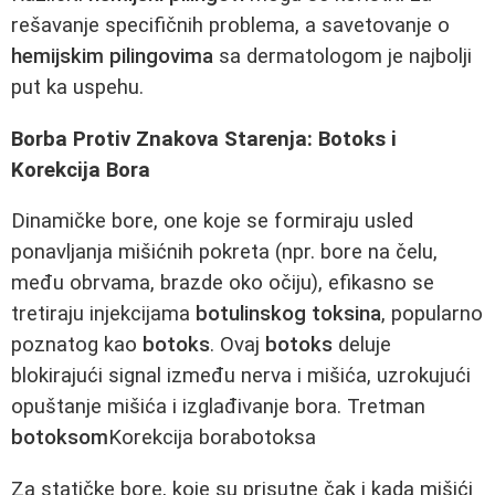
rešavanje specifičnih problema, a savetovanje o
hemijskim pilingovima
sa dermatologom je najbolji
put ka uspehu.
Borba Protiv Znakova Starenja: Botoks i
Korekcija Bora
Dinamičke bore, one koje se formiraju usled
ponavljanja mišićnih pokreta (npr. bore na čelu,
među obrvama, brazde oko očiju), efikasno se
tretiraju injekcijama
botulinskog toksina
, popularno
poznatog kao
botoks
. Ovaj
botoks
deluje
blokirajući signal između nerva i mišića, uzrokujući
opuštanje mišića i izglađivanje bora. Tretman
botoksom
Korekcija borabotoksa
Za statičke bore, koje su prisutne čak i kada mišići