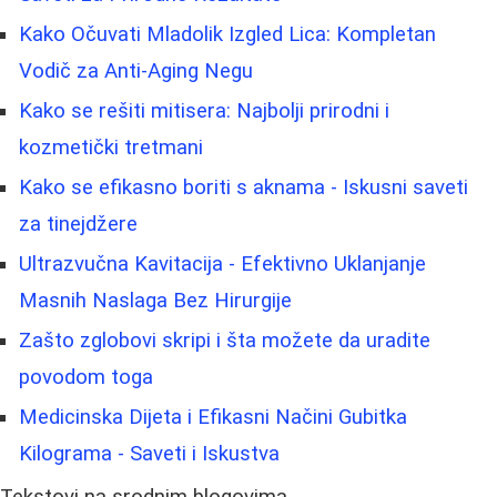
Kako Očuvati Mladolik Izgled Lica: Kompletan
Vodič za Anti-Aging Negu
Kako se rešiti mitisera: Najbolji prirodni i
kozmetički tretmani
Kako se efikasno boriti s aknama - Iskusni saveti
za tinejdžere
Ultrazvučna Kavitacija - Efektivno Uklanjanje
Masnih Naslaga Bez Hirurgije
Zašto zglobovi skripi i šta možete da uradite
povodom toga
Medicinska Dijeta i Efikasni Načini Gubitka
Kilograma - Saveti i Iskustva