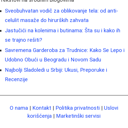
Tekstovi na srodnim blogovima
Sveobuhvatan vodič za oblikovanje tela: od anti-
celulit masaže do hirurških zahvata
Jastučići na kolenima i butinama: Šta su i kako ih
se trajno rešiti?
Savremena Garderoba za Trudnice: Kako Se Lepo i
Udobno Obući u Beogradu i Novom Sadu
Najbolji Sladoledi u Srbiji: Ukusi, Preporuke i
Recenzije
O nama
|
Kontakt
|
Politika privatnosti
|
Uslovi
korišćenja
|
Marketinški servisi