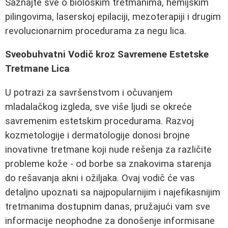
Saznajte sve o biološkim tretmanima, hemijskim
pilingovima, laserskoj epilaciji, mezoterapiji i drugim
revolucionarnim procedurama za negu lica.
Sveobuhvatni Vodič kroz Savremene Estetske
Tretmane Lica
U potrazi za savršenstvom i očuvanjem
mladalačkog izgleda, sve više ljudi se okreće
savremenim estetskim procedurama. Razvoj
kozmetologije i dermatologije donosi brojne
inovativne tretmane koji nude rešenja za različite
probleme kože - od borbe sa znakovima starenja
do rešavanja akni i ožiljaka. Ovaj vodič će vas
detaljno upoznati sa najpopularnijim i najefikasnijim
tretmanima dostupnim danas, pružajući vam sve
informacije neophodne za donošenje informisane