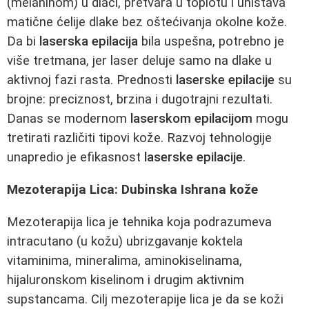
(melaninom) u dlaci, pretvara u toplotu i uništava
matične ćelije dlake bez oštećivanja okolne kože.
Da bi
laserska epilacija
bila uspešna, potrebno je
više tretmana, jer laser deluje samo na dlake u
aktivnoj fazi rasta. Prednosti
laserske epilacije
su
brojne: preciznost, brzina i dugotrajni rezultati.
Danas se modernom
laserskom epilacijom
mogu
tretirati različiti tipovi kože. Razvoj tehnologije
unapredio je efikasnost
laserske epilacije
.
Mezoterapija Lica: Dubinska Ishrana kože
Mezoterapija lica je tehnika koja podrazumeva
intracutano (u kožu) ubrizgavanje koktela
vitaminima, mineralima, aminokiselinama,
hijaluronskom kiselinom i drugim aktivnim
supstancama. Cilj mezoterapije lica je da se koži