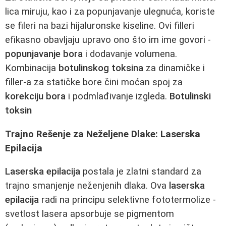
lica miruju, kao i za popunjavanje ulegnuća, koriste
se fileri na bazi hijaluronske kiseline. Ovi filleri
efikasno obavljaju upravo ono što im ime govori -
popunjavanje bora
i dodavanje volumena.
Kombinacija
botulinskog toksina
za dinamičke i
filler-a za statičke bore čini moćan spoj za
korekciju bora
i podmlađivanje izgleda.
Botulinski
toksin
Trajno Rešenje za Neželjene Dlake: Laserska
Epilacija
Laserska epilacija
postala je zlatni standard za
trajno smanjenje neženjenih dlaka. Ova
laserska
epilacija
radi na principu selektivne fototermolize -
svetlost lasera apsorbuje se pigmentom