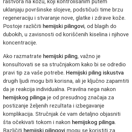
rastvora na kožu, koji kontrolisanim putem
uklanjaju površinske slojeve, podstičući time brzu
regeneraciju i stvaranje nove, glatke i zdrave kože.
Postoje različiti
hemijski pilingovi
, od blagih do
dubokih, u zavisnosti od korišćenih kiselina i njihove
koncentracije.
Ako razmatrate
hemijski piling
, važno je
konsultovati se sa stručnjakom kako bi se odredio
pravi tip za vaše potrebe.
Hemijski piling iskustva
drugih ljudi mogu biti korisna, ali je ključno zapamtiti
da je reakcija individualna. Pravilna nega nakon
hemijskog pilinga
je od presudnog značaja za
postizanje željenih rezultata i izbegavanje
komplikacija. Stručnjak će vam detaljno objasniti
šta očekivati tokom i nakon
hemijskog pilinga
.
Različiti
hemijski pilingovi
mogu se koristiti za