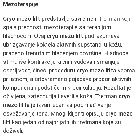
Mezoterapije
Cryo mezo lift
predstavlja savremeni tretman koji
spaja prednosti mezoterapije sa terapijom
hladnoćom. Ovaj
cryo mezo lift
podrazumeva
ubrizgavanje koktela aktivnih supstanci u kožu,
praćeno trenutnim hladenjem površine. Hladnoća
stimuliše kontrakciju krvnih sudova i smanjuje
osetljivost, čineći proceduru
cryo mezo lifta
veoma
prijatnom, a istovremeno pojačava prodor aktivnih
komponenti i podstiče mikrocirkulaciju. Rezultat je
oživljena, zategnutija i svetlija koža. Tretman
cryo
mezo lifta
je izvanredan za podmlađivanje i
osvežavanje tena. Mnogi klijenti opisuju
cryo mezo
lift
kao jedan od najprijatnijih tretmana koje su
doživeli.