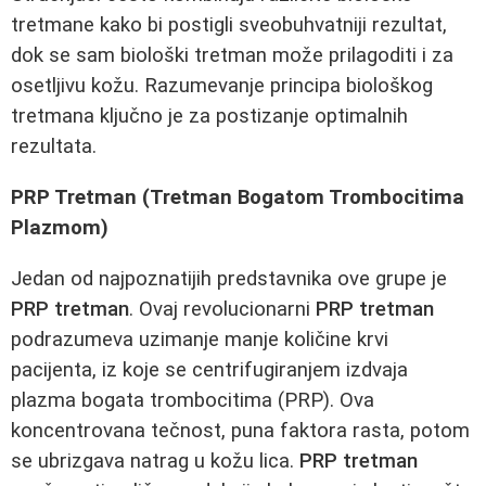
tretmane kako bi postigli sveobuhvatniji rezultat,
dok se sam biološki tretman može prilagoditi i za
osetljivu kožu. Razumevanje principa biološkog
tretmana ključno je za postizanje optimalnih
rezultata.
PRP Tretman (Tretman Bogatom Trombocitima
Plazmom)
Jedan od najpoznatijih predstavnika ove grupe je
PRP tretman
. Ovaj revolucionarni
PRP tretman
podrazumeva uzimanje manje količine krvi
pacijenta, iz koje se centrifugiranjem izdvaja
plazma bogata trombocitima (PRP). Ova
koncentrovana tečnost, puna faktora rasta, potom
se ubrizgava natrag u kožu lica.
PRP tretman