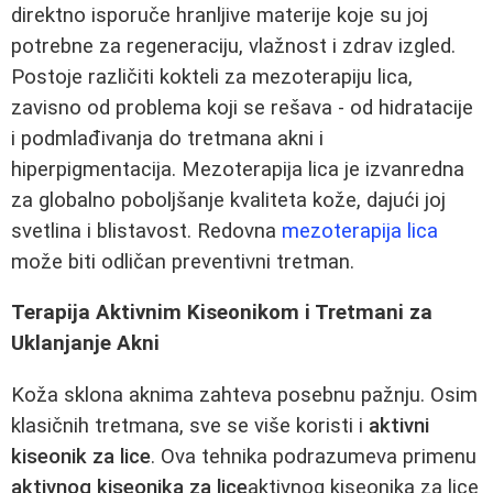
direktno isporuče hranljive materije koje su joj
potrebne za regeneraciju, vlažnost i zdrav izgled.
Postoje različiti kokteli za mezoterapiju lica,
zavisno od problema koji se rešava - od hidratacije
i podmlađivanja do tretmana akni i
hiperpigmentacija. Mezoterapija lica je izvanredna
za globalno poboljšanje kvaliteta kože, dajući joj
svetlina i blistavost. Redovna
mezoterapija lica
može biti odličan preventivni tretman.
Terapija Aktivnim Kiseonikom i Tretmani za
Uklanjanje Akni
Koža sklona aknima zahteva posebnu pažnju. Osim
klasičnih tretmana, sve se više koristi i
aktivni
kiseonik za lice
. Ova tehnika podrazumeva primenu
aktivnog kiseonika za lice
aktivnog kiseonika za lice