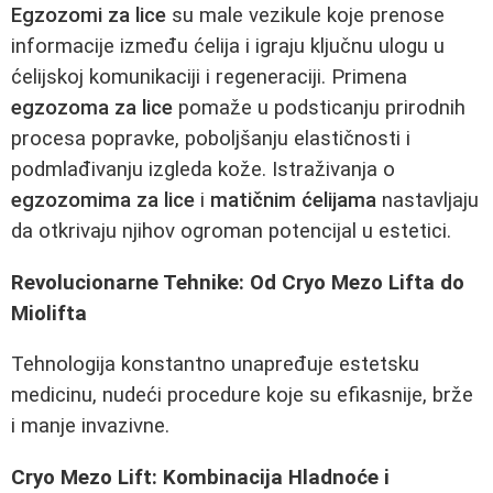
Egzozomi za lice
su male vezikule koje prenose
informacije između ćelija i igraju ključnu ulogu u
ćelijskoj komunikaciji i regeneraciji. Primena
egzozoma za lice
pomaže u podsticanju prirodnih
procesa popravke, poboljšanju elastičnosti i
podmlađivanju izgleda kože. Istraživanja o
egzozomima za lice
i
matičnim ćelijama
nastavljaju
da otkrivaju njihov ogroman potencijal u estetici.
Revolucionarne Tehnike: Od Cryo Mezo Lifta do
Miolifta
Tehnologija konstantno unapređuje estetsku
medicinu, nudeći procedure koje su efikasnije, brže
i manje invazivne.
Cryo Mezo Lift: Kombinacija Hladnoće i