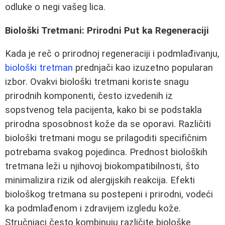
odluke o negi vašeg lica.
Biološki Tretmani: Prirodni Put ka Regeneraciji
Kada je reč o prirodnoj regeneraciji i podmlađivanju,
biološki tretman
prednjači kao izuzetno popularan
izbor. Ovakvi biološki tretmani koriste snagu
prirodnih komponenti, često izvedenih iz
sopstvenog tela pacijenta, kako bi se podstakla
prirodna sposobnost kože da se oporavi. Različiti
biološki tretmani mogu se prilagoditi specifičnim
potrebama svakog pojedinca. Prednost bioloških
tretmana leži u njihovoj biokompatibilnosti, što
minimalizira rizik od alergijskih reakcija. Efekti
biološkog tretmana su postepeni i prirodni, vodeći
ka podmlađenom i zdravijem izgledu kože.
Stručnjaci često kombinuju različite biološke