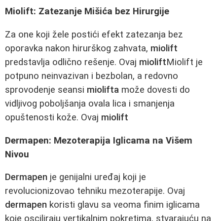
Miolift: Zatezanje Mišića bez Hirurgije
Za one koji žele postići efekt zatezanja bez
oporavka nakon hirurškog zahvata,
miolift
predstavlja odlično rešenje. Ovaj
miolift
Miolift je
potpuno neinvazivan i bezbolan, a redovno
sprovodenje seansi
miolifta
može dovesti do
vidljivog poboljšanja ovala lica i smanjenja
opuštenosti kože. Ovaj
miolift
Dermapen: Mezoterapija Iglicama na Višem
Nivou
Dermapen
je genijalni uređaj koji je
revolucionizovao tehniku mezoterapije. Ovaj
dermapen
koristi glavu sa veoma finim iglicama
koje osciliraju vertikalnim pokretima, stvarajuću na