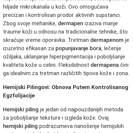
hiljade mikrokanala u koži. Ovo omogućava
precizan i kontrolisan prodor aktivnih supstanci.
Zbog svoje mehanike,
dermapen
izaziva manje
traume koži u odnosu na tradicionalne tehnike, što
skraćuje vreme oporavka. Tretman
dermapenom
je
izuzetno efikasan za
popunjavanje bora
, lečenje
ožiljaka, uklanjanje hiperpigmentacija i poboljšanje
kvaliteta kože u celini. Fleksibilnost
dermapena
čini
ga idealnim za tretman različitih tipova kože i zona.
Hemijski Pilingovi: Obnova Putem Kontrolisanog
Egzfolijacije
Hemijski piling
je jedan od najpouzdanijih metoda
za poboljšanje teksture i izgleda kože. Ovaj
hemijski piling
podrazumeva nanošenje hemijskih