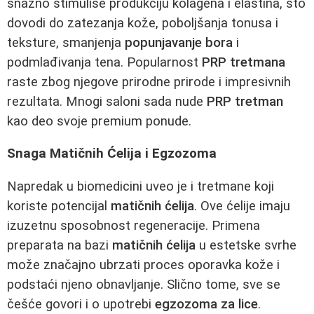
snažno stimuliše produkciju kolagena i elastina, što
dovodi do zatezanja kože, poboljšanja tonusa i
teksture, smanjenja
popunjavanje bora
i
podmlađivanja tena. Popularnost
PRP tretmana
raste zbog njegove prirodne prirode i impresivnih
rezultata. Mnogi saloni sada nude
PRP tretman
kao deo svoje premium ponude.
Snaga Matičnih Ćelija i Egzozoma
Napredak u biomedicini uveo je i tretmane koji
koriste potencijal
matičnih ćelija
. Ove ćelije imaju
izuzetnu sposobnost regeneracije. Primena
preparata na bazi
matičnih ćelija
u estetske svrhe
može značajno ubrzati proces oporavka kože i
podstaći njeno obnavljanje. Slično tome, sve se
češće govori i o upotrebi
egzozoma za lice
.