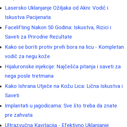
Lasersko Uklanjanje Ožiljaka od Akni: Vodič i
Iskustva Pacijenata
Facelifting Nakon 50 Godina: Iskustva, Rizici i
Saveti za Prirodne Rezultate
Kako se boriti protiv prvih bora na licu - Kompletan
vodič za negu kože
Hijaluronske injekcije: Najčešća pitanja i saveti za
nega posle tretmana
Kako Ishrana Utječe na Kožu Lica: Lična Iskustva i
Saveti
Implantati u jagodicama: Sve što treba da znate
pre zahvata
Ultrazvučna Kavitacija - Efektivno Uklanjanje