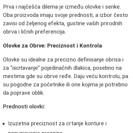
Prva i najčešća dilema je između olovke i senke.
Oba proizvoda imaju svoje prednosti, a izbor često
zavisi od željenog efekta, gustine vaših prirodnih
obrva i ličnih preferencija.
Olovke za Obrve: Preciznost i Kontrola
Olovke su idealne za precizno definisanje obrisa i
za "
iscrtavanje
" pojedinačnih dlakica, posebno na
mestima gde su obrve ređe. Daju veću kontrolu, pa
su pogodne za početnike ili one kojima je potrebno
da poprave oblik.
Prednosti olovki:
Izuzetna preciznost za crtanje konture i