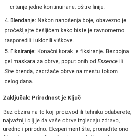
crtanje jedne kontinuirane, oštre linije.
Blendanje:
Nakon nanošenja boje, obavezno je
pročešljajte češljićem kako biste je ravnomerno
rasporedili i uklonili viškove.
Fiksiranje:
Konačni korak je fiksiranje. Bezbojna
gel maskara za obrve, poput onih od
Essence
ili
She
brenda, zadržaće obrve na mestu tokom
celog dana.
Zaključak: Prirodnost je Ključ
Bez obzira na to koji proizvod ili tehniku odaberete,
najvažniji cilj je da vaše obrve izgledaju zdravo,
uredno i prirodno. Eksperimentište, pronađite ono