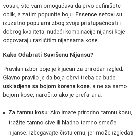
vosak, što vam omogućava da prvo definišete
oblik, a zatim popunite boju.
Essence setovi
su
izuzetno popularni zbog svoje pristupačnosti i
dobrog kvaliteta, nudeći kombinacije nijansi koje
odgovaraju različitim nijansama kose.
Kako Odabrati Savršenu Nijansu?
Pravilan izbor boje je ključan za prirodan izgled.
Glavno pravilo je da boja obrvi treba da bude
uskladjena sa bojom korena kose
, a ne sa samo
bojom kose, naročito ako je prefarana.
Za tamnu kosu:
Ako imate prirodno tamnu kosu,
tražite tamno sive ili hladno tamno smeđe
nijanse. Izbegavajte čistu crnu, jer može izgledati