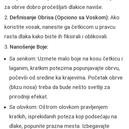
za obrve dobro pročešljati dlakice naviše.
Definisanje Obrisa (Opciono sa Voskom):
Ako
koristite vosak, nanesite ga četkicom u pravcu
rasta dlaka kako biste ih fiksirali i oblikovali.
Nanošenje Boje:
Sa senkom:
Uzmete malo boje na kosu četkicu i
laganim, kratkim potezima popunjavajte obrvu,
počevši od sredine ka krajevima. Početak obrve
(blizu nosa) treba da bude nešto svetliji za
prirodniji efekat.
Sa olovkom:
Oštrom olovkom pravljenjem
kratkih, isprekidanih poteza koji podsećaju na
dlake, popunite prazna mesta. Izbegavajte