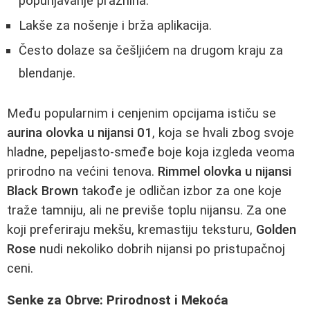
popunjavanje praznina.
Lakše za nošenje i brža aplikacija.
Često dolaze sa češljićem na drugom kraju za
blendanje.
Među popularnim i cenjenim opcijama ističu se
aurina olovka u nijansi 01
, koja se hvali zbog svoje
hladne, pepeljasto-smeđe boje koja izgleda veoma
prirodno na većini tenova.
Rimmel olovka u nijansi
Black Brown
takođe je odličan izbor za one koje
traže tamniju, ali ne previše toplu nijansu. Za one
koji preferiraju mekšu, kremastiju teksturu,
Golden
Rose
nudi nekoliko dobrih nijansi po pristupačnoj
ceni.
Senke za Obrve: Prirodnost i Mekoća