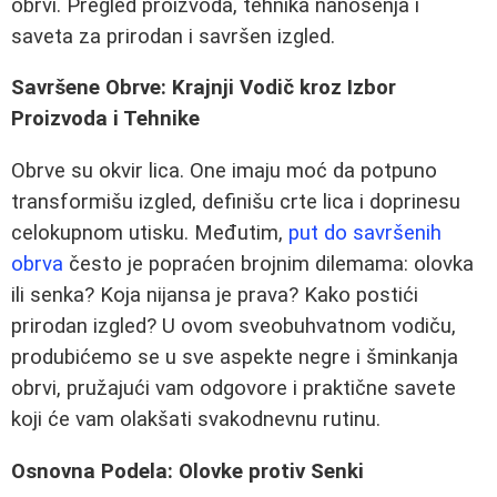
obrvi. Pregled proizvoda, tehnika nanošenja i
saveta za prirodan i savršen izgled.
Savršene Obrve: Krajnji Vodič kroz Izbor
Proizvoda i Tehnike
Obrve su okvir lica. One imaju moć da potpuno
transformišu izgled, definišu crte lica i doprinesu
celokupnom utisku. Međutim,
put do savršenih
obrva
često je popraćen brojnim dilemama: olovka
ili senka? Koja nijansa je prava? Kako postići
prirodan izgled? U ovom sveobuhvatnom vodiču,
produbićemo se u sve aspekte negre i šminkanja
obrvi, pružajući vam odgovore i praktične savete
koji će vam olakšati svakodnevnu rutinu.
Osnovna Podela: Olovke protiv Senki