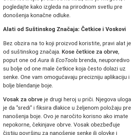
pogledajte kako izgleda na prirodnom svetlu pre
donošenja konačne odluke.
Alati od Suštinskog Značaja: Četkice i Voskovi
Bez obzira na to koji proizvod koristite, pravi alat je
od suštinskog značaja.
Kose četkice za obrve
,
poput one od
Aura
ili
EcoTools
brenda, neuporedivo
su bolje od one male četkice koja često dolazi uz
senke. One vam omogućavaju precizniju aplikaciju i
bolje blendanje boje.
Vosak za obrve
je drugi heroj u priči. Njegova uloga
je da "sredi" i fiksira dlakice u željenom položaju pre
nanošenja boje. Ovo je naročito korisno ako imate
nepokorne, čekinjave obrve. Vosak obezbeđuje
čistiju površinu za nanošenje senke ili olovke i