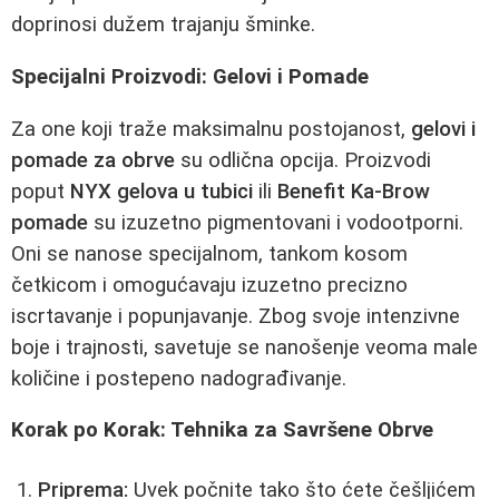
doprinosi dužem trajanju šminke.
Specijalni Proizvodi: Gelovi i Pomade
Za one koji traže maksimalnu postojanost,
gelovi i
pomade za obrve
su odlična opcija. Proizvodi
poput
NYX gelova u tubici
ili
Benefit Ka-Brow
pomade
su izuzetno pigmentovani i vodootporni.
Oni se nanose specijalnom, tankom kosom
četkicom i omogućavaju izuzetno precizno
iscrtavanje i popunjavanje. Zbog svoje intenzivne
boje i trajnosti, savetuje se nanošenje veoma male
količine i postepeno nadograđivanje.
Korak po Korak: Tehnika za Savršene Obrve
Priprema:
Uvek počnite tako što ćete češljićem