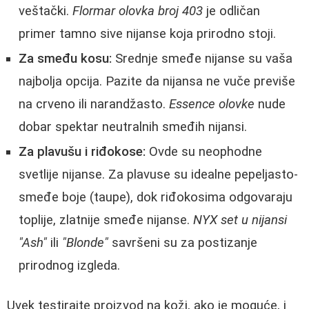
veštački.
Flormar olovka broj 403
je odličan
primer tamno sive nijanse koja prirodno stoji.
Za smeđu kosu:
Srednje smeđe nijanse su vaša
najbolja opcija. Pazite da nijansa ne vuče previše
na crveno ili narandžasto.
Essence olovke
nude
dobar spektar neutralnih smeđih nijansi.
Za plavušu i riđokose:
Ovde su neophodne
svetlije nijanse. Za plavuse su idealne pepeljasto-
smeđe boje (taupe), dok riđokosima odgovaraju
toplije, zlatnije smeđe nijanse.
NYX set u nijansi
"Ash"
ili
"Blonde"
savršeni su za postizanje
prirodnog izgleda.
Uvek testirajte proizvod na koži, ako je moguće, i