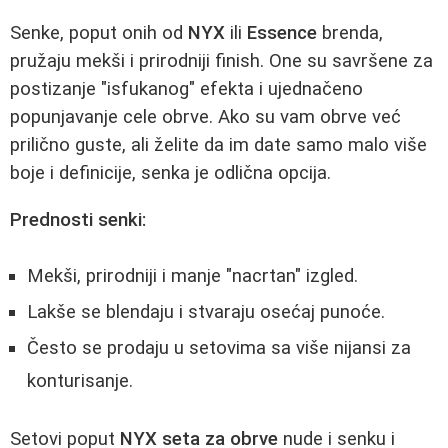
Senke, poput onih od
NYX
ili
Essence
brenda,
pružaju mekši i prirodniji finish. One su savršene za
postizanje "isfukanog" efekta i ujednačeno
popunjavanje cele obrve. Ako su vam obrve već
prilično guste, ali želite da im date samo malo više
boje i definicije, senka je odlična opcija.
Prednosti senki:
Mekši, prirodniji i manje "nacrtan" izgled.
Lakše se blendaju i stvaraju osećaj punoće.
Često se prodaju u setovima sa više nijansi za
konturisanje.
Setovi poput
NYX seta za obrve
nude i senku i