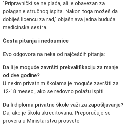
"Pripravnički se ne plaća, ali je obavezan za
polaganje stručnog ispita. Nakon toga možeš da
dobiješ licencu za rad," objašnjava jedna buduća
medicinska sestra.
Česta pitanja i nedoumice
Evo odgovora na neka od najčešćih pitanja:
Da li je moguće završiti prekvalifikaciju za manje
od dve godine?
U nekim privatnim školama je moguće završiti za
12-18 meseci, ako se redovno polažu ispiti.
Da li diploma privatne škole važi za zapošljavanje?
Da, ako je škola akreditovana. Preporučuje se
provera u Ministarstvu prosvete.