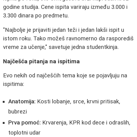
godine studija. Cene ispita variraju između 3.000 i
3.300 dinara po predmetu.
"Najbolje je prijaviti jedan teži i jedan lakši ispit u
istom roku. Tako možeš ravnomerno da rasporediš
vreme za učenje," savetuje jedna studentkinja.
Najčešća pitanja na ispitima
Evo nekih od najčešćih tema koje se pojavljuju na
ispitima:
Anatomija:
Kosti lobanje, srce, krvni pritisak,
bubrezi
Prva pomoć:
Krvarenja, KPR kod dece i odraslih,
toplotni udar