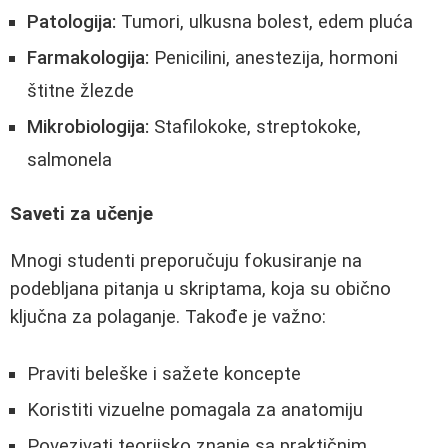
Patologija:
Tumori, ulkusna bolest, edem pluća
Farmakologija:
Penicilini, anestezija, hormoni
štitne žlezde
Mikrobiologija:
Stafilokoke, streptokoke,
salmonela
Saveti za učenje
Mnogi studenti preporučuju fokusiranje na
podebljana pitanja u skriptama, koja su obično
ključna za polaganje. Takođe je važno:
Praviti beleške i sažete koncepte
Koristiti vizuelne pomagala za anatomiju
Povezivati teorijsko znanje sa praktičnim