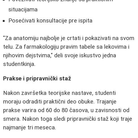
situacijama
Posećivati konsultacije pre ispita
"Za anatomiju najbolje je crtati i pokazivati na svom
telu. Za farmakologiju pravim tabele sa lekovima i
njihovim dejstvima," deli svoje iskustvo jedna
studentkinja.
Prakse i pripravnički staž
Nakon završetka teorijske nastave, studenti
moraju odraditi praktični deo obuke. Trajanje
prakse varira od 60 do 80 časova, u zavisnosti od
smera. Nakon toga sledi pripravnički staž koji traje
najmanje tri meseca.