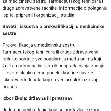
za medicinsku sestru, farmaceutskog tehničara i
druge zdravstvene radnike. Informacije o polaganju
ispita, pripremi i organizaciji studija.
Saveti i iskustva o prekvalifikaciji u medicinske
sestre
Prekvalifikacija u medicinsku sestru,
farmaceutskog tehničara ili druge zdravstvene
radnike postaje sve popularnija među onima koji
žele da promene karijeru ili unaprede svoje znanje.
U ovom članku ćemo podeliti korisne savete i
iskustva studenata koji su već prošli kroz ovaj
proces.
Izbor škole: državna ili privatna?
Jedno od prvih pitanja koje se postavlja je izbor