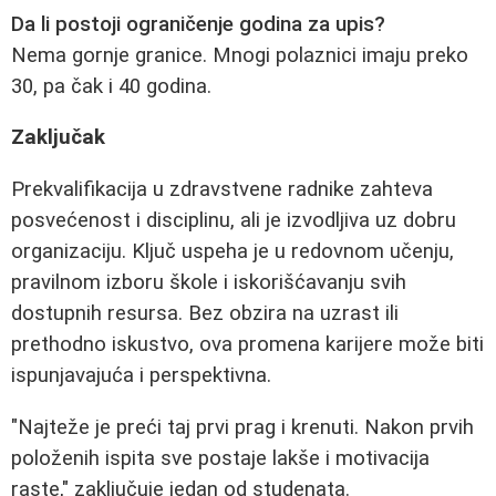
Da li postoji ograničenje godina za upis?
Nema gornje granice. Mnogi polaznici imaju preko
30, pa čak i 40 godina.
Zaključak
Prekvalifikacija u zdravstvene radnike zahteva
posvećenost i disciplinu, ali je izvodljiva uz dobru
organizaciju. Ključ uspeha je u redovnom učenju,
pravilnom izboru škole i iskorišćavanju svih
dostupnih resursa. Bez obzira na uzrast ili
prethodno iskustvo, ova promena karijere može biti
ispunjavajuća i perspektivna.
"Najteže je preći taj prvi prag i krenuti. Nakon prvih
položenih ispita sve postaje lakše i motivacija
raste," zaključuje jedan od studenata.