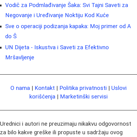
Vodič za Podmlađivanje Šaka: Svi Tajni Saveti za
Negovanje i Uređivanje Noktiju Kod Kuće
Sve o operaciji podizanja kapaka: Moj primer od A
do Š
UN Dijeta - Iskustva i Saveti za Efektivno
Mršavljenje
O nama
|
Kontakt
|
Politika privatnosti
|
Uslovi
korišćenja
|
Marketinški servisi
Urednici i autori ne preuzimaju nikakvu odgovornost
za bilo kakve greške ili propuste u sadržaju ovog