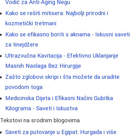
Vodič za Anti-Aging Negu
Kako se rešiti mitisera: Najbolji prirodni i
kozmetički tretmani
Kako se efikasno boriti s aknama - Iskusni saveti
za tinejdžere
Ultrazvučna Kavitacija - Efektivno Uklanjanje
Masnih Naslaga Bez Hirurgije
Zašto zglobovi skripi i šta možete da uradite
povodom toga
Medicinska Dijeta i Efikasni Načini Gubitka
Kilograma - Saveti i Iskustva
Tekstovi na srodnim blogovima
Saveti za putovanje u Egipat: Hurgada i više