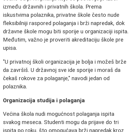
između državnih i privatnih škola. Prema
iskustvima polaznika, privatne škole često nude
fleksibilniji raspored polaganja i brži napredak, dok
državne škole mogu biti sporije u organizaciji ispita.
Međutim, važno je proveriti akreditaciju škole pre
upisa.
"U privatnoj školi organizacija je bolja i možeš brže
da završiš. U državnoj sve ide sporije i moraš da
čekaš rokove za polaganje," navodi jedan od
polaznika.
Organizacija studija i polaganja
Većina škola nudi mogućnost polaganja ispita
svakog meseca. Studenti mogu da prijave do tri
ispita po roku, što omogućava brži napredak kroz