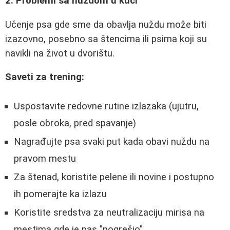
2. Problemi sa nuždom u kući
Učenje psa gde sme da obavlja nuždu može biti
izazovno, posebno sa štencima ili psima koji su
navikli na život u dvorištu.
Saveti za trening:
Uspostavite redovne rutine izlazaka (ujutru,
posle obroka, pred spavanje)
Nagrađujte psa svaki put kada obavi nuždu na
pravom mestu
Za štenad, koristite pelene ili novine i postupno
ih pomerajte ka izlazu
Koristite sredstva za neutralizaciju mirisa na
mestima gde je pas "pogrešio"