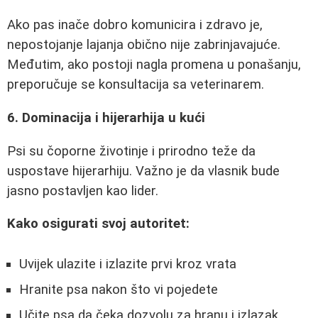
Ako pas inače dobro komunicira i zdravo je,
nepostojanje lajanja obično nije zabrinjavajuće.
Međutim, ako postoji nagla promena u ponašanju,
preporučuje se konsultacija sa veterinarem.
6. Dominacija i hijerarhija u kući
Psi su čoporne životinje i prirodno teže da
uspostave hijerarhiju. Važno je da vlasnik bude
jasno postavljen kao lider.
Kako osigurati svoj autoritet:
Uvijek ulazite i izlazite prvi kroz vrata
Hranite psa nakon što vi pojedete
Učite psa da čeka dozvolu za hranu i izlazak