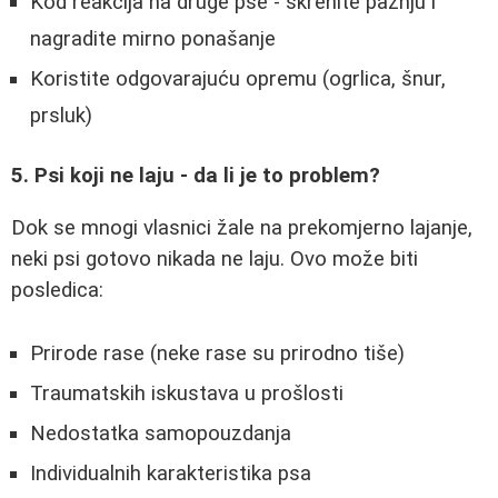
Kod reakcija na druge pse - skrenite pažnju i
nagradite mirno ponašanje
Koristite odgovarajuću opremu (ogrlica, šnur,
prsluk)
5. Psi koji ne laju - da li je to problem?
Dok se mnogi vlasnici žale na prekomjerno lajanje,
neki psi gotovo nikada ne laju. Ovo može biti
posledica:
Prirode rase (neke rase su prirodno tiše)
Traumatskih iskustava u prošlosti
Nedostatka samopouzdanja
Individualnih karakteristika psa