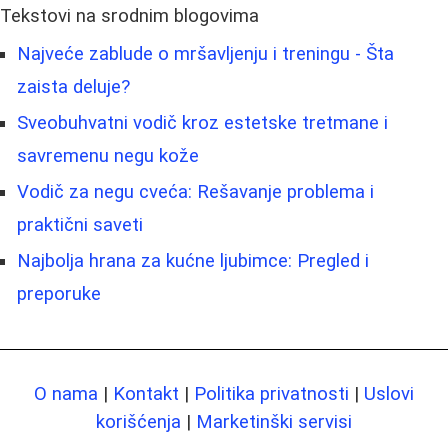
Tekstovi na srodnim blogovima
Najveće zablude o mršavljenju i treningu - Šta
zaista deluje?
Sveobuhvatni vodič kroz estetske tretmane i
savremenu negu kože
Vodič za negu cveća: Rešavanje problema i
praktični saveti
Najbolja hrana za kućne ljubimce: Pregled i
preporuke
O nama
|
Kontakt
|
Politika privatnosti
|
Uslovi
korišćenja
|
Marketinški servisi