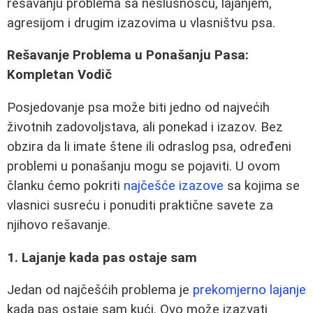
rešavanju problema sa neslušnošću, lajanjem,
agresijom i drugim izazovima u vlasništvu psa.
Rešavanje Problema u Ponašanju Pasa:
Kompletan Vodič
Posjedovanje psa može biti jedno od najvećih
životnih zadovoljstava, ali ponekad i izazov. Bez
obzira da li imate štene ili odraslog psa, određeni
problemi u ponašanju mogu se pojaviti. U ovom
članku ćemo pokriti
najčešće izazove
sa kojima se
vlasnici susreću i ponuditi praktične savete za
njihovo rešavanje.
1. Lajanje kada pas ostaje sam
Jedan od najčešćih problema je
prekomjerno lajanje
kada pas ostaje sam kući. Ovo može izazvati