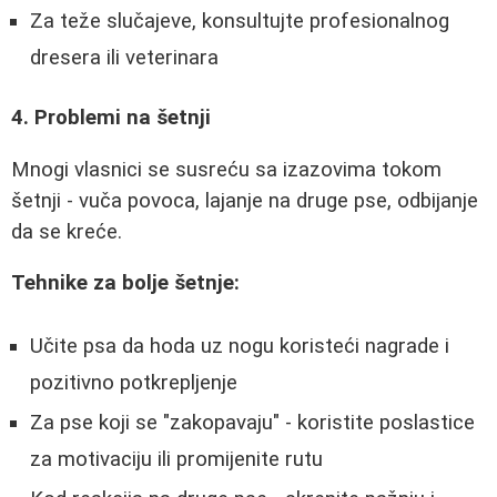
Za teže slučajeve, konsultujte profesionalnog
dresera ili veterinara
4. Problemi na šetnji
Mnogi vlasnici se susreću sa izazovima tokom
šetnji - vuča povoca, lajanje na druge pse, odbijanje
da se kreće.
Tehnike za bolje šetnje:
Učite psa da hoda uz nogu koristeći nagrade i
pozitivno potkrepljenje
Za pse koji se "zakopavaju" - koristite poslastice
za motivaciju ili promijenite rutu