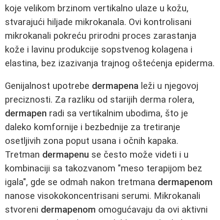
koje velikom brzinom vertikalno ulaze u kožu,
stvarajući hiljade mikrokanala. Ovi kontrolisani
mikrokanali pokreću prirodni proces zarastanja
kože i lavinu produkcije sopstvenog kolagena i
elastina, bez izazivanja trajnog oštećenja epiderma.
Genijalnost upotrebe
dermapena
leži u njegovoj
preciznosti. Za razliku od starijih derma rolera,
dermapen
radi sa vertikalnim ubodima, što je
daleko komfornije i bezbednije za tretiranje
osetljivih zona poput usana i očnih kapaka.
Tretman
dermapenu
se često može videti i u
kombinaciji sa takozvanom "meso terapijom bez
igala", gde se odmah nakon tretmana
dermapenom
nanose visokokoncentrisani serumi. Mikrokanali
stvoreni
dermapenom
omogućavaju da ovi aktivni