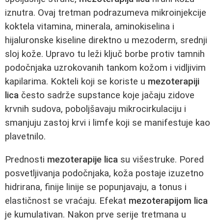
iznutra. Ovaj tretman podrazumeva mikroinjekcije
koktela vitamina, minerala, aminokiselina i
hijaluronske kiseline direktno u mezoderm, srednji
sloj kože. Upravo tu leži ključ borbe protiv tamnih
podočnjaka uzrokovanih tankom kožom i vidljivim
kapilarima. Kokteli koji se koriste u
mezoterapiji
lica
često sadrže supstance koje jačaju zidove
krvnih sudova, poboljšavaju mikrocirkulaciju i
smanjuju zastoj krvi i limfe koji se manifestuje kao
plavetnilo.
Prednosti
mezoterapije lica
su višestruke. Pored
posvetljivanja podočnjaka, koža postaje izuzetno
hidrirana, finije linije se popunjavaju, a tonus i
elastičnost se vraćaju. Efekat
mezoterapijom lica
je kumulativan. Nakon prve serije tretmana u