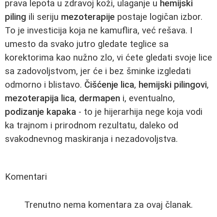
prava lepota u zdravoj koži, ulaganje u
hemijski
piling
ili seriju
mezoterapije
postaje logičan izbor.
To je investicija koja ne kamuflira, već rešava. I
umesto da svako jutro gledate teglice sa
korektorima kao nužno zlo, vi ćete gledati svoje lice
sa zadovoljstvom, jer će i bez šminke izgledati
odmorno i blistavo.
Čišćenje lica
,
hemijski pilingovi
,
mezoterapija lica
,
dermapen
i, eventualno,
podizanje kapaka
- to je hijerarhija nege koja vodi
ka trajnom i prirodnom rezultatu, daleko od
svakodnevnog maskiranja i nezadovoljstva.
Komentari
Trenutno nema komentara za ovaj članak.