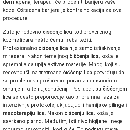
dermapena
, terapeut će proceniti barijeru vaše
kože. Oštećena barijera je kontraindikacija za ove
procedure.
Zato je redovno
čišćenje lica
kod proverenog
kozmetičara nešto čemu treba težiti.
Profesionalno
čišćenje lica
nije samo istiskivanje
mitesera. Nakon temeljnog
čišćenja lica
, koža je
spremnija da upija aktivne materije. Mnogi koji su
redovno išli na tretmane
čišćenja lica
potvrđuju da
su problemi sa proširenim porama i masnoćom
smanjeni, a ten ujednačeniji. Postupak sa
čišćenjem
lica
se često preporučuje kao pripremna faza za
intenzivnije protokole, uključujući i
hemijske pilinge
i
mezoterapiju lica
. Nakon
čišćenju lica
, koža je
savršeno platno. Međutim, isti nivo higijene i nege
moramo sprovoditi i kod kuće. To podrazumeva