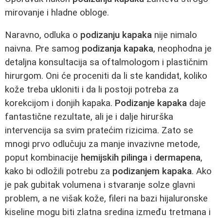
mirovanje i hladne obloge.
Naravno, odluka o
podizanju kapaka
nije nimalo
naivna. Pre samog
podizanja kapaka
, neophodna je
detaljna konsultacija sa oftalmologom i plastičnim
hirurgom. Oni će proceniti da li ste kandidat, koliko
kože treba ukloniti i da li postoji potreba za
korekcijom i donjih kapaka.
Podizanje kapaka
daje
fantastične rezultate, ali je i dalje hirurška
intervencija sa svim pratećim rizicima. Zato se
mnogi prvo odlučuju za manje invazivne metode,
poput kombinacije
hemijskih pilinga
i
dermapena
,
kako bi odložili potrebu za
podizanjem kapaka
. Ako
je pak gubitak volumena i stvaranje solze glavni
problem, a ne višak kože, fileri na bazi hijaluronske
kiseline mogu biti zlatna sredina između tretmana i