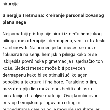
hirurgije.
Sinergija tretmana: Kreiranje personalizovanog
plana nege
Najpametniji pristup nije birati između
hemijskog
pilinga
,
mezoterapije
i
dermapena
, već ih strateški
kombinovati. Na primer, jedan mesec se može
fokusirati na seriju
hemijskih pilinga
kako bi se
izblijedila površinska pigmentacija i izjednačio ton
kože. Sledeći mesec može biti posvećen
dermapenu
kako bi se stimulišući kolagen
poboljšala tekstura i fine bore. Paralelno s tim,
mezoterapija lica
može obezbediti dubinsku
hidrataciju i hranljive materije. Ovaj kombinovani
pristup
hemijskim pilingovima
i drugim
procedurama daje najbolje moguće rezultate jer