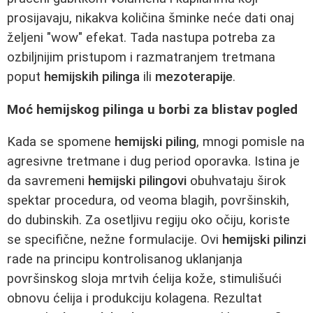
prosijavaju, nikakva količina šminke neće dati onaj
željeni "wow" efekat. Tada nastupa potreba za
ozbiljnijim pristupom i razmatranjem tretmana
poput
hemijskih pilinga
ili
mezoterapije
.
Moć hemijskog pilinga u borbi za blistav pogled
Kada se spomene
hemijski piling
, mnogi pomisle na
agresivne tretmane i dug period oporavka. Istina je
da savremeni
hemijski pilingovi
obuhvataju širok
spektar procedura, od veoma blagih, površinskih,
do dubinskih. Za osetljivu regiju oko očiju, koriste
se specifične, nežne formulacije. Ovi
hemijski pilinzi
rade na principu kontrolisanog uklanjanja
površinskog sloja mrtvih ćelija kože, stimulišući
obnovu ćelija i produkciju kolagena. Rezultat