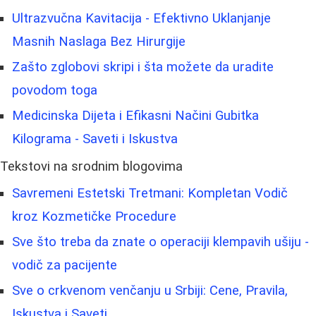
Ultrazvučna Kavitacija - Efektivno Uklanjanje
Masnih Naslaga Bez Hirurgije
Zašto zglobovi skripi i šta možete da uradite
povodom toga
Medicinska Dijeta i Efikasni Načini Gubitka
Kilograma - Saveti i Iskustva
Tekstovi na srodnim blogovima
Savremeni Estetski Tretmani: Kompletan Vodič
kroz Kozmetičke Procedure
Sve što treba da znate o operaciji klempavih ušiju -
vodič za pacijente
Sve o crkvenom venčanju u Srbiji: Cene, Pravila,
Iskustva i Saveti