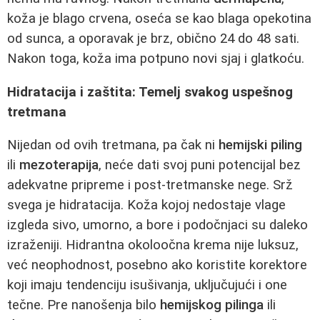
koža je blago crvena, oseća se kao blaga opekotina
od sunca, a oporavak je brz, obično 24 do 48 sati.
Nakon toga, koža ima potpuno novi sjaj i glatkoću.
Hidratacija i zaštita: Temelj svakog uspešnog
tretmana
Nijedan od ovih tretmana, pa čak ni
hemijski piling
ili
mezoterapija
, neće dati svoj puni potencijal bez
adekvatne pripreme i post-tretmanske nege. Srž
svega je hidratacija. Koža kojoj nedostaje vlage
izgleda sivo, umorno, a bore i podočnjaci su daleko
izraženiji. Hidrantna okoloočna krema nije luksuz,
već neophodnost, posebno ako koristite korektore
koji imaju tendenciju isušivanja, uključujući i one
tečne. Pre nanošenja bilo
hemijskog pilinga
ili