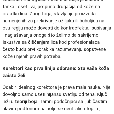
tanka i osetljiva, potpuno drugačija od kože na
ostatku lica. Zbog toga, stavljanje proizvoda
namenjenih za prekrivanje ožiljaka ili bubuljica na
ovu regiju može dovesti do kontraefekta, isušivanja
i naglašavanja onoga što želimo da sakrijemo.
Iskustva sa
čišćenjem lica
kod profesionalaca
često budu prvi korak ka razumevanju sopstvene
kože i njenih pravih potreba.
Korektori kao prva linija odbrane: Šta vaša koža
zaista želi
Odabir idealnog korektora je prava mala nauka. Nije
dovoljno samo uzeti nijansu svetliju od tena. Ključ
leži u
teoriji boja
. Tamni podočnjaci sa ljubičastim i
plavim podtonom najbolje se neutrališu toplim,