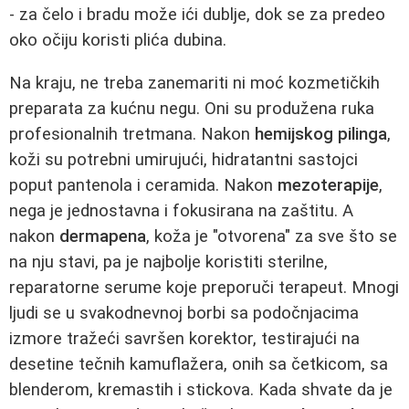
- za čelo i bradu može ići dublje, dok se za predeo
oko očiju koristi plića dubina.
Na kraju, ne treba zanemariti ni moć kozmetičkih
preparata za kućnu negu. Oni su produžena ruka
profesionalnih tretmana. Nakon
hemijskog pilinga
,
koži su potrebni umirujući, hidratantni sastojci
poput pantenola i ceramida. Nakon
mezoterapije
,
nega je jednostavna i fokusirana na zaštitu. A
nakon
dermapena
, koža je "otvorena" za sve što se
na nju stavi, pa je najbolje koristiti sterilne,
reparatorne serume koje preporuči terapeut. Mnogi
ljudi se u svakodnevnoj borbi sa podočnjacima
izmore tražeći savršen korektor, testirajući na
desetine tečnih kamuflažera, onih sa četkicom, sa
blenderom, kremastih i stickova. Kada shvate da je