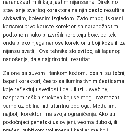
narandžastim ili kajsijastim nijansama. Direktno
stavljanje svetlog korektora na njih često rezultira
sivkastim, bolesnim izgledom. Zato mnogi iskusni
korisnici prvo koriste korektor sa narandžastim
podtonom kako bi izvršili korekciju boje, pa tek
onda preko njega nanose korektor u boji kože ili za
nijansu svetliji. Ova tehnika slojevitog, ali laganog
nanošenja, daje najprirodniji rezultat.
Za one sa suvom i tankom kožom, idealni su tečni,
lagani korektori, često sa iluminativnim česticama
koje reflektuju svetlost i daju iluziju svežine,
naspram teških stickova koji se mogu razmazati
samo uz obilnu hidratantnu podlogu. Međutim, i
najbolji korektor ima svoja ograničenja. Ako su
podočnjaci genetski uslovljeni, veoma duboki, ili
praćeni gubitkom volumena i kapilarima koji