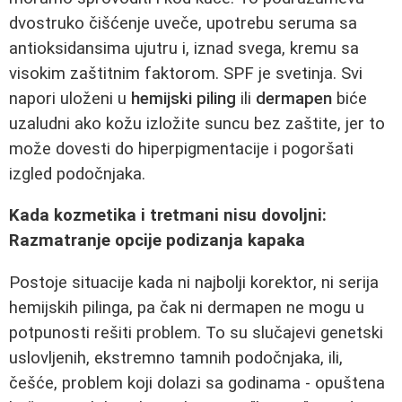
dvostruko čišćenje uveče, upotrebu seruma sa
antioksidansima ujutru i, iznad svega, kremu sa
visokim zaštitnim faktorom. SPF je svetinja. Svi
napori uloženi u
hemijski piling
ili
dermapen
biće
uzaludni ako kožu izložite suncu bez zaštite, jer to
može dovesti do hiperpigmentacije i pogoršati
izgled podočnjaka.
Kada kozmetika i tretmani nisu dovoljni:
Razmatranje opcije podizanja kapaka
Postoje situacije kada ni najbolji korektor, ni serija
hemijskih pilinga, pa čak ni dermapen ne mogu u
potpunosti rešiti problem. To su slučajevi genetski
uslovljenih, ekstremno tamnih podočnjaka, ili,
češće, problem koji dolazi sa godinama - opuštena