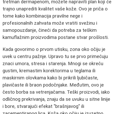
tretman dermapenom, možete napraviti plan koji će
trajno unaprediti kvalitet vaše kože. Ovo je priča o
tome kako kombinacija pravilne nege i
profesionalnih zahvata može vratiti svežinu i
samopouzdanje, čineći da potreba za teškim
kamuflažnim proizvodima postane stvar prošlosti.
Kada govorimo o prvom utisku, zona oko očiju je
uvek u centru pažnje. Upravo tu se prvo primećuju
znaci umora, stresa i starenja. Mnogi se okreću
gustim, kremastim korektorima u teglama ili
maskirnim olovkama kako bi prikrili ljubičaste,
plavičaste ili braon podočnjake. Međutim, ovo je
često borba sa vetrenjačama. Teški proizvodi, iako
odličnog prekrivanja, znaju da se uvuku u sitne linije
i bore, stvarajući efekat "brašnjavog" ili
zacementiranog lica. Koža oko očiju je izuzetno