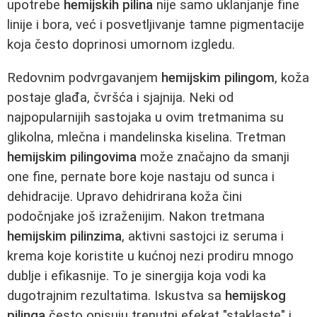
upotrebe
hemijskih pilina
nije samo uklanjanje fine
linije i bora, već i posvetljivanje tamne pigmentacije
koja često doprinosi umornom izgledu.
Redovnim podvrgavanjem
hemijskim pilingom
, koža
postaje glađa, čvršća i sjajnija. Neki od
najpopularnijih sastojaka u ovim tretmanima su
glikolna, mlečna i mandelinska kiselina. Tretman
hemijskim pilingovima
može značajno da smanji
one fine, pernate bore koje nastaju od sunca i
dehidracije. Upravo dehidrirana koža čini
podočnjake još izraženijim. Nakon tretmana
hemijskim pilinzima
, aktivni sastojci iz seruma i
krema koje koristite u kućnoj nezi prodiru mnogo
dublje i efikasnije. To je sinergija koja vodi ka
dugotrajnim rezultatima. Iskustva sa
hemijskog
pilinga
često opisuju trenutni efekat "staklaste" i