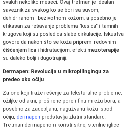
svakih nekoliko meseci. Ovaj tretman je idealan
saveznik za svakog ko se bori sa suvom,
dehidriranom i beživotnom kožom, a posebno je
efikasan za rešavanje problema "kesica" i tamnih
krugova koji su posledica slabe cirkulacije. Iskustva
govore da nakon što se koža pripremi redovnim
čišćenjem lica
i hidratacijom, efekti
mezoterapije
su daleko bolji i dugotrajniji.
Dermapen: Revolucija u mikropilingingu za
predeo oko očiju
Za one koji traže rešenje za teksturalne probleme,
ožiljke od akni, proširene pore i finu mrežu bora, a
posebno za zadebljanu, nagužvanu kožu ispod
očiju,
dermapen
predstavlja zlatni standard.
Tretman dermapenom koristi sitne, sterilne iglice