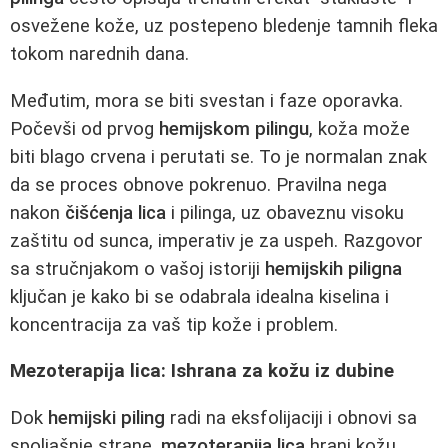
osvežene kože, uz postepeno bledenje tamnih fleka
tokom narednih dana.
Međutim, mora se biti svestan i faze oporavka.
Počevši od prvog
hemijskom pilingu
, koža može
biti blago crvena i perutati se. To je normalan znak
da se proces obnove pokrenuo. Pravilna nega
nakon
čišćenja lica
i pilinga, uz obaveznu visoku
zaštitu od sunca, imperativ je za uspeh. Razgovor
sa stručnjakom o vašoj istoriji
hemijskih piligna
ključan je kako bi se odabrala idealna kiselina i
koncentracija za vaš tip kože i problem.
Mezoterapija lica: Ishrana za kožu iz dubine
Dok
hemijski piling
radi na eksfolijaciji i obnovi sa
spoljašnje strane,
mezoterapija lica
hrani kožu