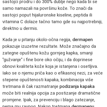
sastojci prodru i do 300% dublje nego kada bi se
samo namazali na površinu kože. To znači da
sastojci poput hijaluronske kiseline, peptida ili
vitamina C dolaze tačno tamo gde su najpotrebniji,
direktno u dermis.
Kada je u pitanju okolo-očna regija,
dermapen
pokazuje izuzetne rezultate. Može značajno da
zategne opuštenu kožu gornjeg kapka, smanji
"gužvanje" i fine bore oko očiju, i da doprinese
obnovi kvaliteta kože koja je istanjena i osetljiva.
Iako se o njemu priča kao o efikasnoj nezi, za veće
stepene opuštenosti kapaka, kombinacija više
tretmana ili čak razmatranje
podizanja kapaka
može biti realnija opcija za postizanje dramatične
promjene. Ipak, za prevenciju i blago zatezanje,
nema mu ravnog. Nakon tretmana
dermapenu
,