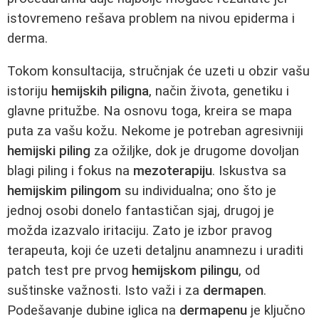
istovremeno rešava problem na nivou epiderma i
derma.
Tokom konsultacija, stručnjak će uzeti u obzir vašu
istoriju
hemijskih piligna
, način života, genetiku i
glavne pritužbe. Na osnovu toga, kreira se mapa
puta za vašu kožu. Nekome je potreban agresivniji
hemijski piling
za ožiljke, dok je drugome dovoljan
blagi piling i fokus na
mezoterapiju
. Iskustva sa
hemijskim pilingom
su individualna; ono što je
jednoj osobi donelo fantastičan sjaj, drugoj je
možda izazvalo iritaciju. Zato je izbor pravog
terapeuta, koji će uzeti detaljnu anamnezu i uraditi
patch test pre prvog
hemijskom pilingu
, od
suštinske važnosti. Isto važi i za
dermapen
.
Podešavanje dubine iglica na
dermapenu
je ključno