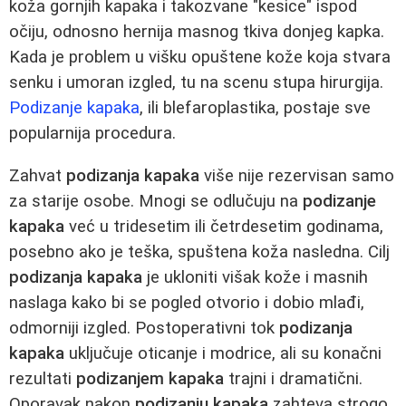
koža gornjih kapaka i takozvane "kesice" ispod
očiju, odnosno hernija masnog tkiva donjeg kapka.
Kada je problem u višku opuštene kože koja stvara
senku i umoran izgled, tu na scenu stupa hirurgija.
Podizanje kapaka
, ili blefaroplastika, postaje sve
popularnija procedura.
Zahvat
podizanja kapaka
više nije rezervisan samo
za starije osobe. Mnogi se odlučuju na
podizanje
kapaka
već u tridesetim ili četrdesetim godinama,
posebno ako je teška, spuštena koža nasledna. Cilj
podizanja kapaka
je ukloniti višak kože i masnih
naslaga kako bi se pogled otvorio i dobio mlađi,
odmorniji izgled. Postoperativni tok
podizanja
kapaka
uključuje oticanje i modrice, ali su konačni
rezultati
podizanjem kapaka
trajni i dramatični.
Oporavak nakon
podizanju kapaka
zahteva strogo