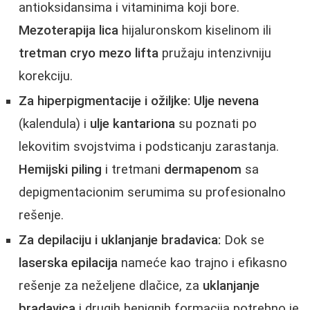
antioksidansima i vitaminima koji bore.
Mezoterapija lica
hijaluronskom kiselinom ili
tretman cryo mezo lifta
pružaju intenzivniju
korekciju.
Za hiperpigmentacije i ožiljke:
Ulje nevena
(kalendula) i
ulje kantariona
su poznati po
lekovitim svojstvima i podsticanju zarastanja.
Hemijski piling
i tretmani
dermapenom
sa
depigmentacionim serumima su profesionalno
rešenje.
Za depilaciju i
uklanjanje bradavica
:
Dok se
laserska epilacija
nameće kao trajno i efikasno
rešenje za neželjene dlačice, za
uklanjanje
bradavica
i drugih benignih formacija potrebno je