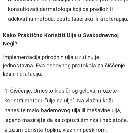
konsultovati dermatologa koji će predložiti
adekvatnu metodu, često lasersku ili krioterapiju.
Kako Praktično Koristiti Ulja u Svakodnevnoj
Negi?
Implementacija prirodnih ulja u rutinu je
jednostavna. Evo osnovnog protokola za
čišćenje
lica
i hidrataciju:
Čišćenje:
Umesto klasičnog gelova, možete
koristiti metodu "ulje na ulje". Na vlažnu kožu
nanesite malo
bademovog ulja
ili mešavine ulja,
lagano masirajte da se otpusti šminka i nečistoće,
a zatim obrišite toplim, vlažnim peškirom.