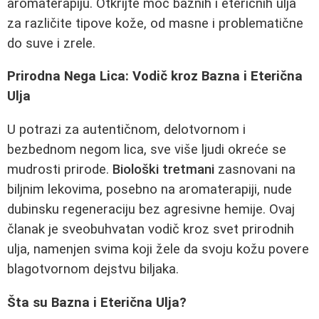
aromaterapiju. Otkrijte moć baznih i eteričnih ulja
za različite tipove kože, od masne i problematične
do suve i zrele.
Prirodna Nega Lica: Vodič kroz Bazna i Eterična
Ulja
U potrazi za autentičnom, delotvornom i
bezbednom negom lica, sve više ljudi okreće se
mudrosti prirode.
Biološki tretmani
zasnovani na
biljnim lekovima, posebno na aromaterapiji, nude
dubinsku regeneraciju bez agresivne hemije. Ovaj
članak je sveobuhvatan vodič kroz svet prirodnih
ulja, namenjen svima koji žele da svoju kožu povere
blagotvornom dejstvu biljaka.
Šta su Bazna i Eterična Ulja?