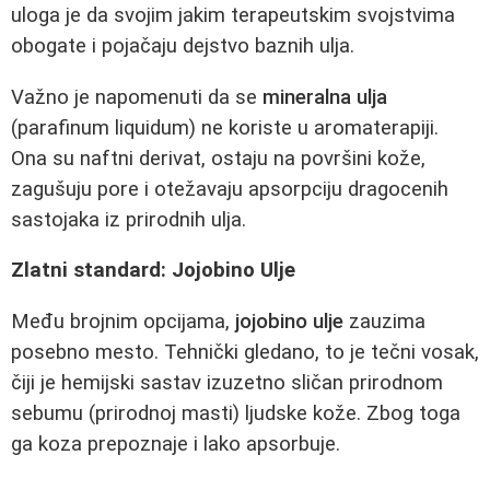
uloga je da svojim jakim terapeutskim svojstvima
obogate i pojačaju dejstvo baznih ulja.
Važno je napomenuti da se
mineralna ulja
(parafinum liquidum) ne koriste u aromaterapiji.
Ona su naftni derivat, ostaju na površini kože,
zagušuju pore i otežavaju apsorpciju dragocenih
sastojaka iz prirodnih ulja.
Zlatni standard: Jojobino Ulje
Među brojnim opcijama,
jojobino ulje
zauzima
posebno mesto. Tehnički gledano, to je tečni vosak,
čiji je hemijski sastav izuzetno sličan prirodnom
sebumu (prirodnoj masti) ljudske kože. Zbog toga
ga koza prepoznaje i lako apsorbuje.