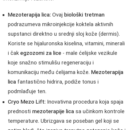
Mezoterapija lica:
Ovaj
biološki tretman
podrazumeva mikroinjekcije koktela aktivnih
supstanci direktno u srednji sloj kože (dermis).
Koriste se hijaluronska kiselina, vitamini, minerali
i čak
egzozomi za lice
- male ćelijske vezikule
koje snažno stimulišu regeneraciju i
komunikaciju među ćelijama kože.
Mezoterapija
lica
fantastično hidrira, podiže tonus i
podmlađuje ten.
Cryo Mezo Lift:
Inovativna procedura koja spaja
prednosti
mezoterapije lica
sa učinkom kontrole
temperature. Ubrizgava se poseban gel koji se