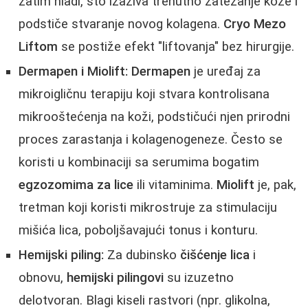
zatim hladi, što izaziva trenutno zatezanje kože i
podstiče stvaranje novog kolagena.
Cryo Mezo
Liftom
se postiže efekt "liftovanja" bez hirurgije.
Dermapen i Miolift:
Dermapen
je uređaj za
mikroigličnu terapiju koji stvara kontrolisana
mikrooštećenja na koži, podstičući njen prirodni
proces zarastanja i kolagenogeneze. Često se
koristi u kombinaciji sa serumima bogatim
egzozomima za lice
ili vitaminima.
Miolift
je, pak,
tretman koji koristi mikrostruje za stimulaciju
mišića lica, poboljšavajući tonus i konturu.
Hemijski piling:
Za dubinsko
čišćenje lica
i
obnovu,
hemijski pilingovi
su izuzetno
delotvoran. Blagi kiseli rastvori (npr. glikolna,