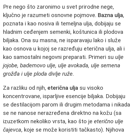
Pre nego što zaronimo u svet prirodne nege,
ključno je razumeti osnovne pojmove.
Bazna ulja
,
poznata i kao nosiva ili temeljna ulja, dobijaju se
hladnim ceđenjem semenki, koštunica ili plodova
biljaka. Ona su masna, ne isparavaju lako i služe
kao osnova u kojoj se razređuju eterična ulja, ali i
kao samostalni negovni preparati. Primeri su
ulje
jojobe, bademovo ulje, ulje avokada, ulje semena
grožđa i ulje ploda divlje ruže
.
Za razliku od njih,
eterična ulja
su visoko
koncentrovane, isparljive esencije biljaka. Dobijaju
se destilacijom parom ili drugim metodama i nikada
se ne nanose nerazređena direktno na kožu (sa
izuzetkom nekoliko vrsta, kao što je
eterično ulje
čajevca
, koje se može koristiti tačkasto). Njihova