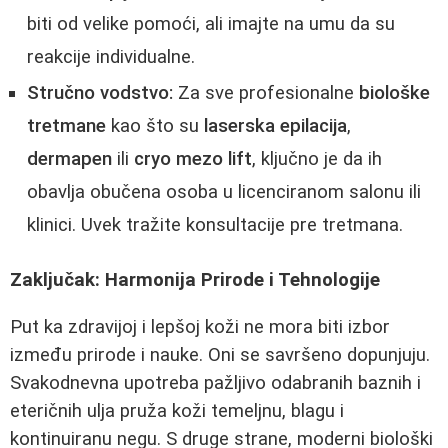
biti od velike pomoći, ali imajte na umu da su
reakcije individualne.
Stručno vodstvo:
Za sve profesionalne
biološke
tretmane
kao što su
laserska epilacija
,
dermapen
ili
cryo mezo lift
, ključno je da ih
obavlja obučena osoba u licenciranom salonu ili
klinici. Uvek tražite konsultacije pre tretmana.
Zaključak: Harmonija Prirode i Tehnologije
Put ka zdravijoj i lepšoj koži ne mora biti izbor
između prirode i nauke. Oni se savršeno dopunjuju.
Svakodnevna upotreba pažljivo odabranih baznih i
eteričnih ulja pruža koži temeljnu, blagu i
kontinuiranu negu. S druge strane, moderni biološki