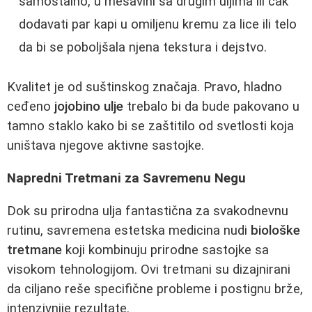
samostalno, u mešavini sa drugim uljima ili čak
dodavati par kapi u omiljenu kremu za lice ili telo
da bi se poboljšala njena tekstura i dejstvo.
Kvalitet je od suštinskog značaja. Pravo, hladno
ceđeno
jojobino ulje
trebalo bi da bude pakovano u
tamno staklo kako bi se zaštitilo od svetlosti koja
uništava njegove aktivne sastojke.
Napredni Tretmani za Savremenu Negu
Dok su prirodna ulja fantastična za svakodnevnu
rutinu, savremena estetska medicina nudi
biološke
tretmane
koji kombinuju prirodne sastojke sa
visokom tehnologijom. Ovi tretmani su dizajnirani
da ciljano reše specifične probleme i postignu brže,
intenzivnije rezultate.