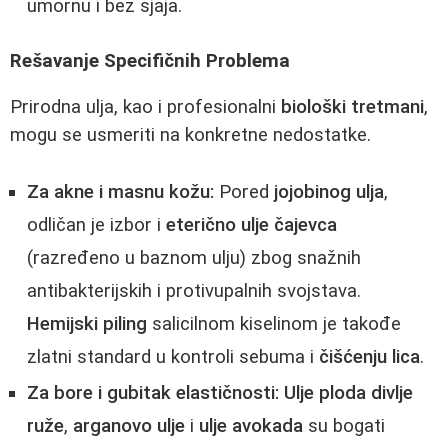
umornu i bez sjaja.
Rešavanje Specifičnih Problema
Prirodna ulja, kao i profesionalni
biološki tretmani
,
mogu se usmeriti na konkretne nedostatke.
Za akne i masnu kožu:
Pored
jojobinog ulja
,
odličan je izbor i
eterično ulje čajevca
(razređeno u baznom ulju) zbog snažnih
antibakterijskih i protivupalnih svojstava.
Hemijski piling
salicilnom kiselinom je takođe
zlatni standard u kontroli sebuma i
čišćenju lica
.
Za bore i gubitak elastičnosti:
Ulje ploda divlje
ruže
,
arganovo ulje
i
ulje avokada
su bogati