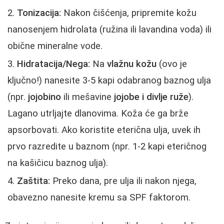
Tonizacija:
Nakon čišćenja, pripremite kožu
nanosenjem hidrolata (ružina ili lavandina voda) ili
obične mineralne vode.
Hidratacija/Nega:
Na
vlažnu kožu
(ovo je
ključno!) nanesite 3-5 kapi odabranog baznog ulja
(npr.
jojobino
ili mešavine
jojobe i divlje ruže
).
Lagano utrljajte dlanovima. Koža će ga brže
apsorbovati. Ako koristite eterična ulja, uvek ih
prvo razredite u baznom (npr. 1-2 kapi eteričnog
na kašičicu baznog ulja).
Zaštita:
Preko dana, pre ulja ili nakon njega,
obavezno nanesite kremu sa SPF faktorom.