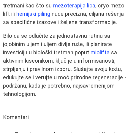
tretmani kao što su
mezoterapija lica
, cryo mezo
lift ili
hemijski piling
nude precizna, ciljana rešenja
za specifične izazove i željene transformacije.
Bilo da se odlučite za jednostavnu rutinu sa
jojobinim uljem i uljem divlje ruže, ili planirate
investiciju u biološki tretman poput
miolifta
sa
aktivnim kiseonikom, ključ je u informisanosti,
strpljenju i pravilnom izboru. Slušajte svoju kožu,
edukujte se i verujte u moć prirodne regeneracije -
podržanu, kada je potrebno, najsavremenijom
tehnologijom.
Komentari