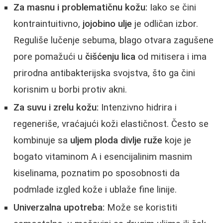
Za masnu i problematičnu kožu:
Iako se čini
kontraintuitivno,
jojobino ulje
je odličan izbor.
Reguliše lučenje sebuma, blago otvara zagušene
pore pomažući u
čišćenju lica
od mitisera i ima
prirodna antibakterijska svojstva, što ga čini
korisnim u borbi protiv akni.
Za suvu i zrelu kožu:
Intenzivno hidrira i
regeneriše, vraćajući koži elastičnost. Često se
kombinuje sa
uljem ploda divlje ruže
koje je
bogato vitaminom A i esencijalinim masnim
kiselinama, poznatim po sposobnosti da
podmlade izgled kože i ublaže fine linije.
Univerzalna upotreba:
Može se koristiti