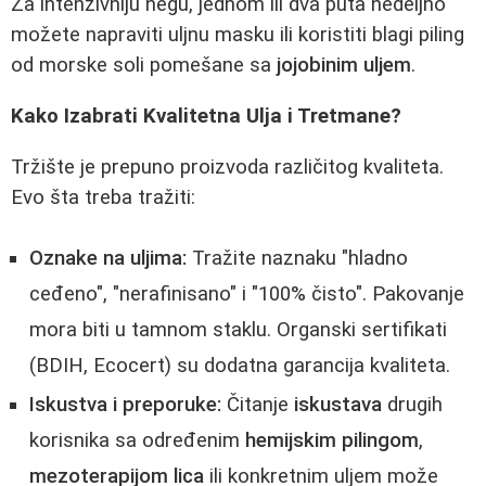
Za intenzivniju negu, jednom ili dva puta nedeljno
možete napraviti uljnu masku ili koristiti blagi piling
od morske soli pomešane sa
jojobinim uljem
.
Kako Izabrati Kvalitetna Ulja i Tretmane?
Tržište je prepuno proizvoda različitog kvaliteta.
Evo šta treba tražiti:
Oznake na uljima:
Tražite naznaku "hladno
ceđeno", "nerafinisano" i "100% čisto". Pakovanje
mora biti u tamnom staklu. Organski sertifikati
(BDIH, Ecocert) su dodatna garancija kvaliteta.
Iskustva i preporuke:
Čitanje
iskustava
drugih
korisnika sa određenim
hemijskim pilingom
,
mezoterapijom lica
ili konkretnim uljem može