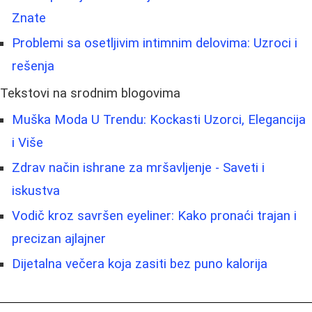
Znate
Problemi sa osetljivim intimnim delovima: Uzroci i
rešenja
Tekstovi na srodnim blogovima
Muška Moda U Trendu: Kockasti Uzorci, Elegancija
i Više
Zdrav način ishrane za mršavljenje - Saveti i
iskustva
Vodič kroz savršen eyeliner: Kako pronaći trajan i
precizan ajlajner
Dijetalna večera koja zasiti bez puno kalorija