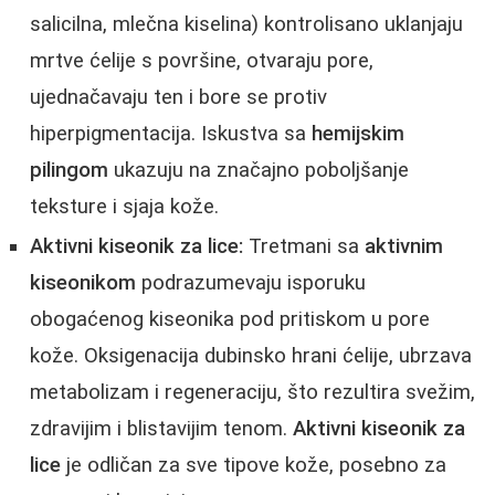
salicilna, mlečna kiselina) kontrolisano uklanjaju
mrtve ćelije s površine, otvaraju pore,
ujednačavaju ten i bore se protiv
hiperpigmentacija. Iskustva sa
hemijskim
pilingom
ukazuju na značajno poboljšanje
teksture i sjaja kože.
Aktivni kiseonik za lice:
Tretmani sa
aktivnim
kiseonikom
podrazumevaju isporuku
obogaćenog kiseonika pod pritiskom u pore
kože. Oksigenacija dubinsko hrani ćelije, ubrzava
metabolizam i regeneraciju, što rezultira svežim,
zdravijim i blistavijim tenom.
Aktivni kiseonik za
lice
je odličan za sve tipove kože, posebno za