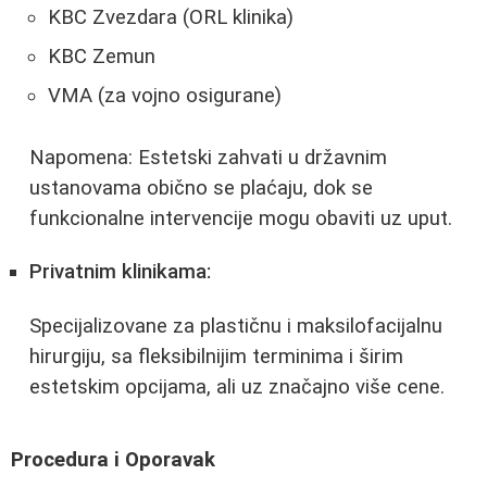
KBC Zvezdara (ORL klinika)
KBC Zemun
VMA (za vojno osigurane)
Napomena: Estetski zahvati u državnim
ustanovama obično se plaćaju, dok se
funkcionalne intervencije mogu obaviti uz uput.
Privatnim klinikama:
Specijalizovane za plastičnu i maksilofacijalnu
hirurgiju, sa fleksibilnijim terminima i širim
estetskim opcijama, ali uz značajno više cene.
Procedura i Oporavak