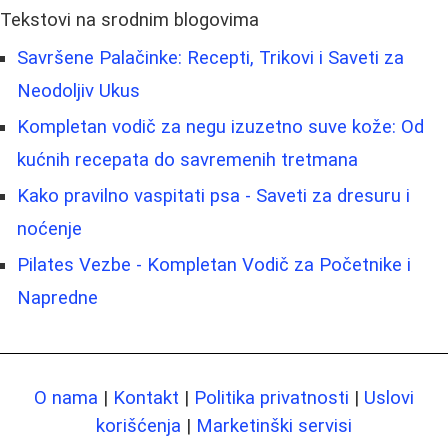
Tekstovi na srodnim blogovima
Savršene Palačinke: Recepti, Trikovi i Saveti za
Neodoljiv Ukus
Kompletan vodič za negu izuzetno suve kože: Od
kućnih recepata do savremenih tretmana
Kako pravilno vaspitati psa - Saveti za dresuru i
noćenje
Pilates Vezbe - Kompletan Vodič za Početnike i
Napredne
O nama
|
Kontakt
|
Politika privatnosti
|
Uslovi
korišćenja
|
Marketinški servisi