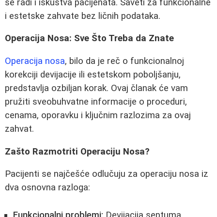
se radi i iskustva pacijenata. Saveti za funkcionalne
i estetske zahvate bez ličnih podataka.
Operacija Nosa: Sve Što Treba da Znate
Operacija nosa
, bilo da je reč o funkcionalnoj
korekciji devijacije ili estetskom poboljšanju,
predstavlja ozbiljan korak. Ovaj članak će vam
pružiti sveobuhvatne informacije o proceduri,
cenama, oporavku i ključnim razlozima za ovaj
zahvat.
Zašto Razmotriti Operaciju Nosa?
Pacijenti se najčešće odlučuju za operaciju nosa iz
dva osnovna razloga:
Funkcionalni problemi:
Devijacija septuma,