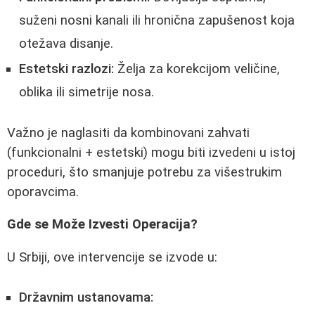
suženi nosni kanali ili hronična zapušenost koja
otežava disanje.
Estetski razlozi:
Želja za korekcijom veličine,
oblika ili simetrije nosa.
Važno je naglasiti da kombinovani zahvati
(funkcionalni + estetski) mogu biti izvedeni u istoj
proceduri, što smanjuje potrebu za višestrukim
oporavcima.
Gde se Može Izvesti Operacija?
U Srbiji, ove intervencije se izvode u:
Državnim ustanovama: