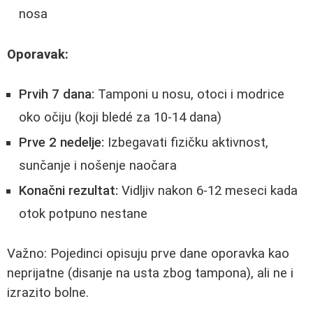
nosa
Oporavak:
Prvih 7 dana:
Tamponi u nosu, otoci i modrice
oko očiju (koji bledé za 10-14 dana)
Prve 2 nedelje:
Izbegavati fizičku aktivnost,
sunčanje i nošenje naočara
Konačni rezultat:
Vidljiv nakon 6-12 meseci kada
otok potpuno nestane
Važno: Pojedinci opisuju prve dane oporavka kao
neprijatne (disanje na usta zbog tampona), ali ne i
izrazito bolne.