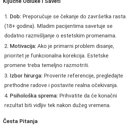
Ključne Odluke i Saveti
Dob:
Preporučuje se čekanje do završetka rasta
(18+ godina). Mladim pacijentima savetuje se
dodatno razmišljanje o estetskim promenama.
Motivacija:
Ako je primarni problem disanje,
prioritet je funkcionalna korekcija. Estetske
promene treba temeljno razmotriti.
Izbor hirurga:
Proverite referencije, pregledajte
prethodne radove i postavite realna očekivanja.
Psihološka sprema:
Prihvatite da će konačni
rezultat biti vidljiv tek nakon dužeg vremena.
Česta Pitanja