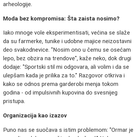
arheologije.
Moda bez kompromisa: Šta zaista nosimo?
Iako mnoge vole eksperimentisati, većina se slaže
da su farmerke, tunike i udobne majice neizostavni
deo svakodnevice. "Nosim ono u čemu se osećam
lepo, bez obzira na trendove", kaže neko, dok drugi
dodaje: "Sportski stil mi odgovara, ali volim i da se
ulepšam kada je prilika za to." Razgovor otkriva i
kako se odnos prema garderobi menja tokom
godina - od impulsivnih kupovina do svesnijeg
pristupa.
Organizacija kao izazov
Puno nas se suočava s istim problemom: "Ormar je