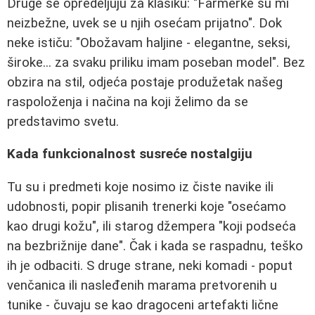
Druge se opredeljuju za klasiku: "Farmerke su mi
neizbežne, uvek se u njih osećam prijatno". Dok
neke ističu: "Obožavam haljine - elegantne, seksi,
široke... za svaku priliku imam poseban model". Bez
obzira na stil, odjeća postaje produžetak našeg
raspoloženja i načina na koji želimo da se
predstavimo svetu.
Kada funkcionalnost susreće nostalgiju
Tu su i predmeti koje nosimo iz čiste navike ili
udobnosti, popir plisanih trenerki koje "osećamo
kao drugi kožu", ili starog džempera "koji podseća
na bezbrižnije dane". Čak i kada se raspadnu, teško
ih je odbaciti. S druge strane, neki komadi - poput
venčanica ili nasleđenih marama pretvorenih u
tunike - čuvaju se kao dragoceni artefakti lične