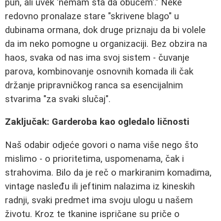
pun, ali uvek 'nemam šta da obučem'." Neke
redovno pronalaze stare "skrivene blago" u
dubinama ormana, dok druge priznaju da bi volele
da im neko pomogne u organizaciji. Bez obzira na
haos, svaka od nas ima svoj sistem - čuvanje
parova, kombinovanje osnovnih komada ili čak
držanje pripravničkog ranca sa esencijalnim
stvarima "za svaki slučaj".
Zaključak: Garderoba kao ogledalo ličnosti
Naš odabir odjeće govori o nama više nego što
mislimo - o prioritetima, uspomenama, čak i
strahovima. Bilo da je reč o markiranim komadima,
vintage nasleđu ili jeftinim nalazima iz kineskih
radnji, svaki predmet ima svoju ulogu u našem
životu. Kroz te tkanine ispričane su priče o