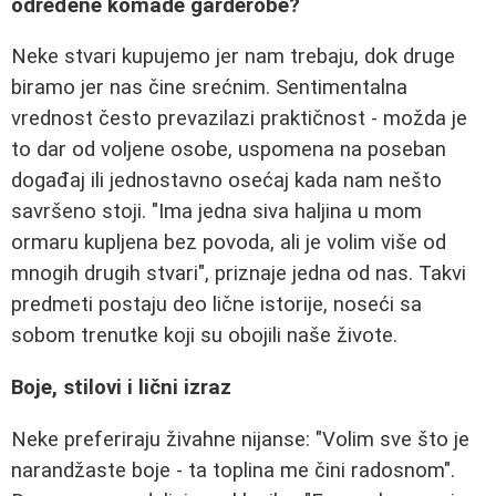
određene komade garderobe?
Neke stvari kupujemo jer nam trebaju, dok druge
biramo jer nas čine srećnim. Sentimentalna
vrednost često prevazilazi praktičnost - možda je
to dar od voljene osobe, uspomena na poseban
događaj ili jednostavno osećaj kada nam nešto
savršeno stoji. "Ima jedna siva haljina u mom
ormaru kupljena bez povoda, ali je volim više od
mnogih drugih stvari", priznaje jedna od nas. Takvi
predmeti postaju deo lične istorije, noseći sa
sobom trenutke koji su obojili naše živote.
Boje, stilovi i lični izraz
Neke preferiraju živahne nijanse: "Volim sve što je
narandžaste boje - ta toplina me čini radosnom".