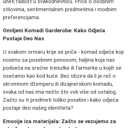
uneti radost u svakodnevnicu. Priče o osobnim
stilovima, sentimentalnim predmetima i modnim
preferencijama.
Omiljeni Komadi Garderobe: Kako Odjeća
Postaje Deo Nas
U svakom ormaru krije se priča - komad odjeće koji
nosimo sa posebnim ponosom, haljina koja nas
podseća na srećne trenutke ili farmerke u kojih se
osećamo kao kod kuće. Bez obzira da li je reč o
skromnom džemperu ili dizajnerskom komadu,
svaka od nas ima nešto što voli više od ostalog.
Zašto su ti predmeti toliko posebni i kako odjeća
postaje deo našeg identiteta?
Emocije iza materijala: Zašto se vezujemo za