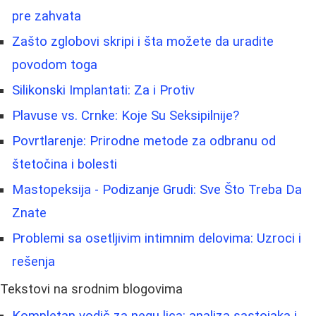
pre zahvata
Zašto zglobovi skripi i šta možete da uradite
povodom toga
Silikonski Implantati: Za i Protiv
Plavuse vs. Crnke: Koje Su Seksipilnije?
Povrtlarenje: Prirodne metode za odbranu od
štetočina i bolesti
Mastopeksija - Podizanje Grudi: Sve Što Treba Da
Znate
Problemi sa osetljivim intimnim delovima: Uzroci i
rešenja
Tekstovi na srodnim blogovima
Kompletan vodič za negu lica: analiza sastojaka i