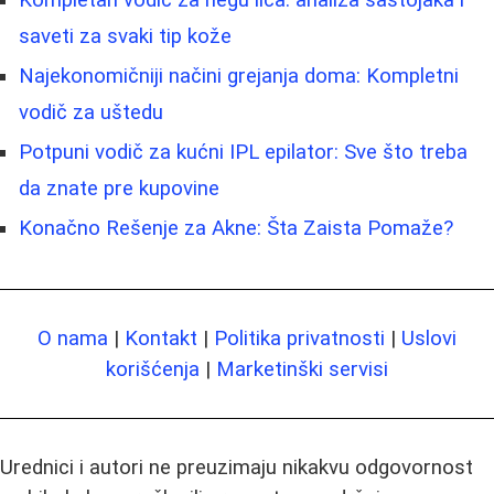
saveti za svaki tip kože
Najekonomičniji načini grejanja doma: Kompletni
vodič za uštedu
Potpuni vodič za kućni IPL epilator: Sve što treba
da znate pre kupovine
Konačno Rešenje za Akne: Šta Zaista Pomaže?
O nama
|
Kontakt
|
Politika privatnosti
|
Uslovi
korišćenja
|
Marketinški servisi
Urednici i autori ne preuzimaju nikakvu odgovornost