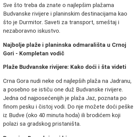
Sve što treba da znate o najlepšim plažama
Budvanske rivijere i planinskim destinacijama kao
što je Durmitor. Saveti za transport, smeštaj i
nezaboravno iskustvo.
Najbolje plaže i planinska odmarališta u Crnoj
Gori - Kompletan vodič
Plaže Budvanske rivijere: Kako doći i šta videti
Crna Gora nudi neke od najlepših plaža na Jadranu,
a posebno se ističu one duž Budvanske rivijere.
Jedna od najposećenijih je plaža Jaz, poznata po
finom pesku i čistoj vodi. Do nje možete doći peške
iz Budve (oko 40 minuta hoda) ili brodićem koji
polazi sa gradskog pristaništa.