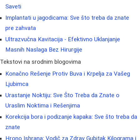
Saveti
Implantati u jagodicama: Sve što treba da znate
pre zahvata
Ultrazvučna Kavitacija - Efektivno Uklanjanje
Masnih Naslaga Bez Hirurgije
Tekstovi na srodnim blogovima
Konačno Rešenje Protiv Buva i Krpelja za Vašeg
Ljubimca
Urastanje Noktiju: Sve Što Treba da Znate o
Uraslim Noktima i Rešenjima
Korekcija bora i podizanje kapaka: Sve što treba da
znate
Hrono Ishrana: Vodič za Zdrav Gubitak Kilograma i