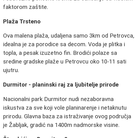
faktorom zaštite.
Plaža Trsteno
Ova malena plaža, udaljena samo 3km od Petrovca,
idealna je za porodice sa decom. Voda je plitka i
topla, a pesak izuzetno fin. Brodići polaze sa
sredine gradske plaže u Petrovcu oko 10-11 sati
ujutru.
Durmitor - planinski raj za ljubitelje prirode
Nacionalni park Durmitor nudi nezaboravna
iskustva za sve koji vole planinarenje i netaknutu
prirodu. Glavna baza za istraživanje ovog područja
je Žabljak, gradić na 1400m nadmorske visine.