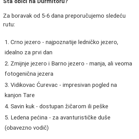
Šta obići na Durmitoru?
Za boravak od 5-6 dana preporučujemo sledeću
rutu:
Crno jezero - najpoznatije ledničko jezero,
idealno za prvi dan
Zmijnje jezero i Barno jezero - manja, ali veoma
fotogenična jezera
Vidikovac Ćurevac - impresivan pogled na
kanjon Tare
Savin kuk - dostupan žičarom ili peške
Ledena pećina - za avanturističke duše
(obavezno vodič)