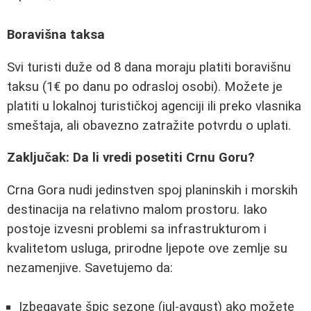
Boravišna taksa
Svi turisti duže od 8 dana moraju platiti boravišnu
taksu (1€ po danu po odrasloj osobi). Možete je
platiti u lokalnoj turističkoj agenciji ili preko vlasnika
smeštaja, ali obavezno zatražite potvrdu o uplati.
Zaključak: Da li vredi posetiti Crnu Goru?
Crna Gora nudi jedinstven spoj planinskih i morskih
destinacija na relativno malom prostoru. Iako
postoje izvesni problemi sa infrastrukturom i
kvalitetom usluga, prirodne ljepote ove zemlje su
nezamenjive. Savetujemo da:
Izbegavate špic sezone (jul-avgust) ako možete