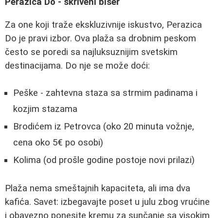
Perazica Do - skriveni biser
Za one koji traže ekskluzivnije iskustvo, Perazica
Do je pravi izbor. Ova plaža sa drobnim peskom
često se poredi sa najluksuznijim svetskim
destinacijama. Do nje se može doći:
Peške - zahtevna staza sa strmim padinama i
kozjim stazama
Brodićem iz Petrovca (oko 20 minuta vožnje,
cena oko 5€ po osobi)
Kolima (od prošle godine postoje novi prilazi)
Plaža nema smeštajnih kapaciteta, ali ima dva
kafića. Savet: izbegavajte poset u julu zbog vrućine
i obavezno ponesite kremu za sunčanje sa visokim