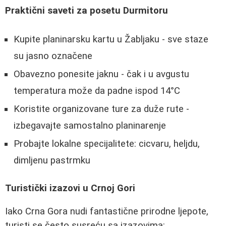
Praktični saveti za posetu Durmitoru
Kupite planinarsku kartu u Žabljaku - sve staze
su jasno označene
Obavezno ponesite jaknu - čak i u avgustu
temperatura može da padne ispod 14°C
Koristite organizovane ture za duže rute -
izbegavajte samostalno planinarenje
Probajte lokalne specijalitete: cicvaru, heljdu,
dimljenu pastrmku
Turistički izazovi u Crnoj Gori
Iako Crna Gora nudi fantastične prirodne ljepote,
turisti se često susreću sa izazovima: