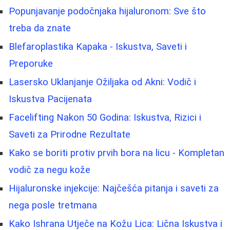
Popunjavanje podočnjaka hijaluronom: Sve što
treba da znate
Blefaroplastika Kapaka - Iskustva, Saveti i
Preporuke
Lasersko Uklanjanje Ožiljaka od Akni: Vodič i
Iskustva Pacijenata
Facelifting Nakon 50 Godina: Iskustva, Rizici i
Saveti za Prirodne Rezultate
Kako se boriti protiv prvih bora na licu - Kompletan
vodič za negu kože
Hijaluronske injekcije: Najčešća pitanja i saveti za
nega posle tretmana
Kako Ishrana Utječe na Kožu Lica: Lična Iskustva i