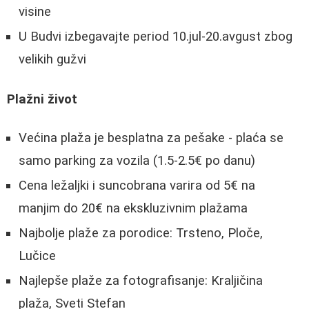
visine
U Budvi izbegavajte period 10.jul-20.avgust zbog
velikih gužvi
Plažni život
Većina plaža je besplatna za pešake - plaća se
samo parking za vozila (1.5-2.5€ po danu)
Cena ležaljki i suncobrana varira od 5€ na
manjim do 20€ na ekskluzivnim plažama
Najbolje plaže za porodice: Trsteno, Ploče,
Lučice
Najlepše plaže za fotografisanje: Kraljičina
plaža, Sveti Stefan