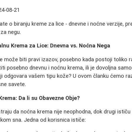
24-08-21
te o biranju kreme za lice - dnevne i noćne verzije, pr
 za negu.
alnu Krema za Lice: Dnevna vs. Noćna Nega
e može biti pravi izazov, posebno kada postoji toliko raz
stiti posebno dnevnu i noćnu krema, ili je dovoljna sam
oji odgovara vašem tipu kože? U ovom članku ćemo ra
isne savete.
Krema: Da li su Obavezne Obje?
traju da noćna krema nije neophodna, dok drugi ističu
okom sna. Jedna od korisnica ističe: