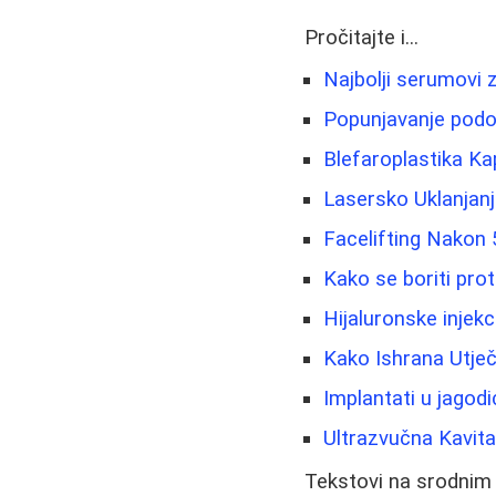
Pročitajte i...
Najbolji serumovi z
Popunjavanje podoč
Blefaroplastika Ka
Lasersko Uklanjanje
Facelifting Nakon 5
Kako se boriti pro
Hijaluronske injekc
Kako Ishrana Utječ
Implantati u jagod
Ultrazvučna Kavita
Tekstovi na srodnim