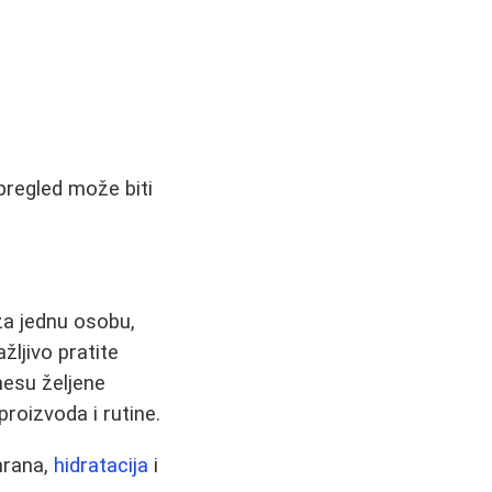
 pregled može biti
za jednu osobu,
ljivo pratite
nesu željene
roizvoda i rutine.
hrana,
hidratacija
i