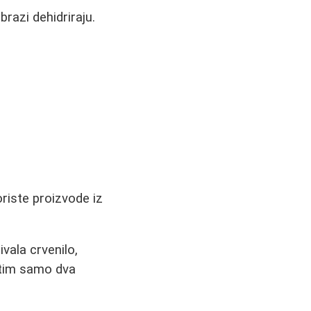
razi dehidriraju.
riste proizvode iz
vala crvenilo,
istim samo dva