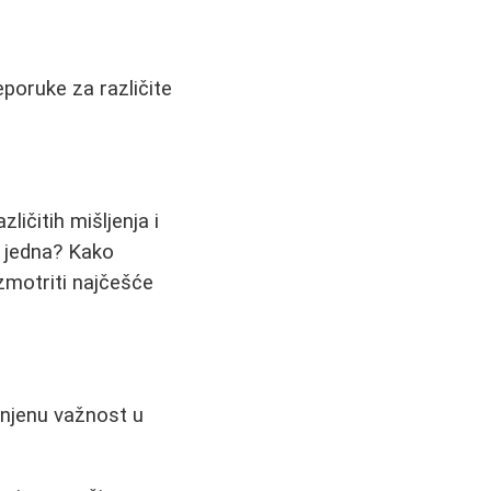
eporuke za različite
ličitih mišljenja i
o jedna? Kako
zmotriti najčešće
 njenu važnost u