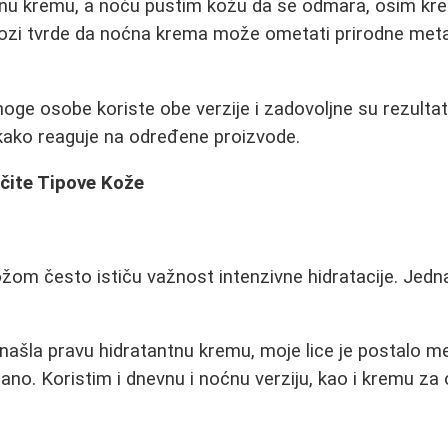
nu kremu, a noću pustim kožu da se odmara, osim kre
ozi tvrde da noćna krema može ometati prirodne meta
oge osobe koriste obe verzije i zadovoljne su rezultati
i kako reaguje na određene proizvode.
čite Tipove Kože
m često ističu važnost intenzivne hidratacije. Jedna 
ašla pravu hidratantnu kremu, moje lice je postalo mek
ano. Koristim i dnevnu i noćnu verziju, kao i kremu za o