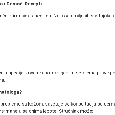
a i Domaći Recepti
reće prirodnim rešenjima. Neki od omiljenih sastojaka u
ćuju specijalizovane apoteke gde im se kreme prave po
ma.
matologa?
je probleme sa kožom, savetuje se konsultacija sa de
tretmane u salonima lepote. Stručnjak može: