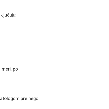
ključuju:
 meri, po
rmatologom pre nego