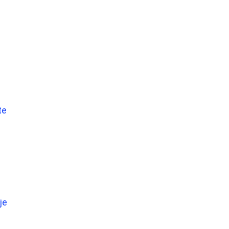
te
je