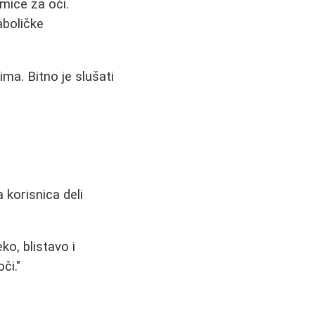
mice za oči.
boličke
ma. Bitno je slušati
korisnica deli
o, blistavo i
či."