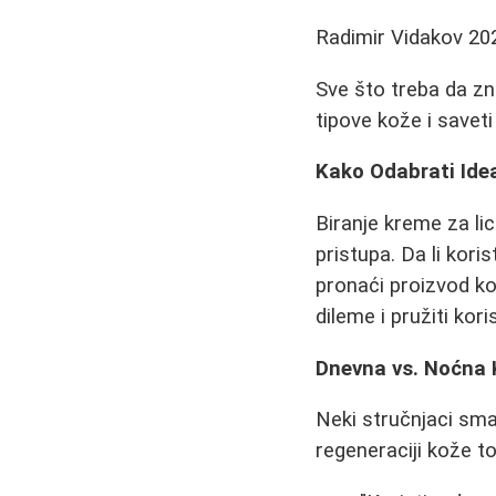
Radimir Vidakov
20
Sve što treba da zna
tipove kože i saveti
Kako Odabrati Ide
Biranje kreme za lic
pristupa. Da li kori
pronaći proizvod k
dileme i pružiti kor
Dnevna vs. Noćna 
Neki stručnjaci sma
regeneraciji kože t