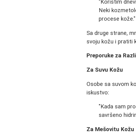
"Koristim dnev
Neki kozmetol
procese kože."
Sa druge strane, mn
svoju kožu i pratit
Preporuke za Razli
Za Suvu Kožu
Osobe sa suvom kožo
iskustvo:
"Kada sam pron
savršeno hidrir
Za Mešovitu Kožu