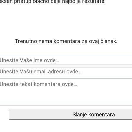
ksan pristup obično daje najbolje rezultate.
Trenutno nema komentara za ovaj članak.
Slanje komentara