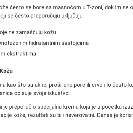
ože često se bore sa masnoćom u T-zoni, dok im se ob
oji se često preporučuju uključuju:
oje ne zamašćuju kožu
vnoteženim hidratantnim sastojcima
im ekstraktima
 Kožu
 kao što su akne, proširene pore ili crvenilo često ko
snica opisuje svoje iskustvo:
 je preporučio specijalnu kremu koja je u početku izazi
acije kože, rezultati su bili neverovatni. Danas je kor