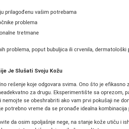
piju prilagođenu vašim potrebama
ročnike problema
ionalne tretmane
ih problema, poput bubuljica ili crvenila, dermatološki
ije Je Slušati Svoju Kožu
lno rešenje koje odgovara svima. Ono što je efikasno 
eadekvatno za drugu. Eksperimentište sa oprezom, paž
 i nemojte se obeshrabriti ako vam prvi pokušaji ne do
je potrebno vreme da se pronađe idealna kombinacija p
ite da osim spoljašnje nege, na stanje kože utiču i is