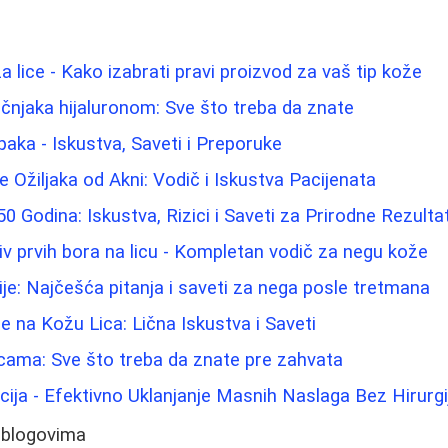
a lice - Kako izabrati pravi proizvod za vaš tip kože
njaka hijaluronom: Sve što treba da znate
paka - Iskustva, Saveti i Preporuke
 Ožiljaka od Akni: Vodič i Iskustva Pacijenata
0 Godina: Iskustva, Rizici i Saveti za Prirodne Rezulta
tiv prvih bora na licu - Kompletan vodič za negu kože
ije: Najčešća pitanja i saveti za nega posle tretmana
e na Kožu Lica: Lična Iskustva i Saveti
icama: Sve što treba da znate pre zahvata
cija - Efektivno Uklanjanje Masnih Naslaga Bez Hirurgi
 blogovima