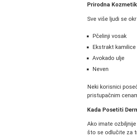
Prirodna Kozmetik
Sve više ljudi se ok
Pčelinji vosak
Ekstrakt kamilice
Avokado ulje
Neven
Neki korisnici pose
pristupačnim cena
Kada Posetiti Der
Ako imate ozbiljni
što se odlučite za 