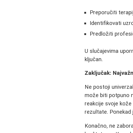
Preporučiti tera
Identifikovati uz
Predložiti profes
U slučajevima uporn
ključan.
Zaključak: Najvažn
Ne postoji univerza
može biti potpuno n
reakcije svoje kože
rezultate. Ponekad 
Konačno, ne zaborav