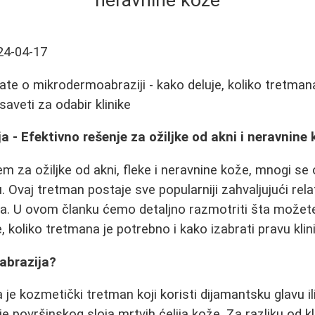
neravnine kože
24-04-17
ate o mikrodermoabraziji - kako deluje, koliko tretman
 saveti za odabir klinike
 - Efektivno rešenje za ožiljke od akni i neravnine
em za ožiljke od akni, fleke i neravnine kože, mnogi se
 Ovaj tretman postaje sve popularniji zahvaljujući rela
tima. U ovom članku ćemo detaljno razmotriti šta možet
koliko tretmana je potrebno i kako izabrati pravu klini
abrazija?
e kozmetički tretman koji koristi dijamantsku glavu ili
e površinskog sloja mrtvih ćelija kože. Za razliku od k