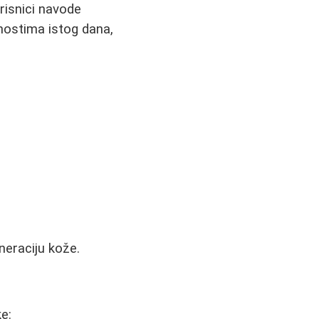
risnici navode
nostima istog dana,
eneraciju kože.
e: