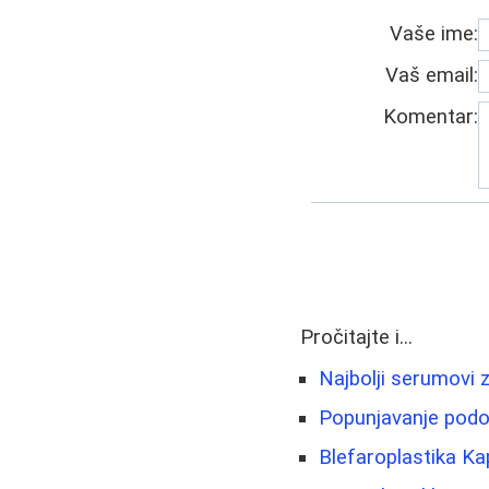
Vaše ime:
Vaš email:
Komentar:
Pročitajte i...
Najbolji serumovi z
Popunjavanje podoč
Blefaroplastika Ka