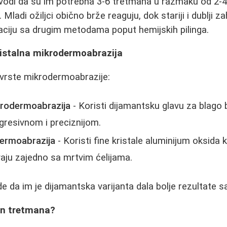
vodi da su im potrebna 3-6 tretmana u razmaku od 2-4 n
 Mladi ožiljci obično brže reaguju, dok stariji i dublji z
aciju sa drugim metodama poput hemijskih pilinga.
ristalna mikrodermoabrazija
 vrste mikrodermoabrazije:
krodermoabrazija
- Koristi dijamantsku glavu za blago 
resivnom i preciznijom.
dermoabrazija
- Koristi fine kristale aluminijum oksida 
vaju zajedno sa mrtvim ćelijama.
 da im je dijamantska varijanta dala bolje rezultate sa 
on tretmana?