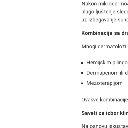
Nakon mikrodermoabr
blago ljuštenje sle
uz izbegavanje sunc
Kombinacija sa d
Mnogi dermatolozi 
Hemijskim pilingo
Dermapenom ili 
Mezoterapijom
Ovakve kombinacije d
Saveti za izbor kli
Na osnovu iskustava