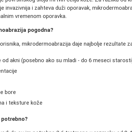
je invazivnija i zahteva duži oporavak, mikrodermoabra
malnim vremenom oporavka.
moabrazija pogodna?
risnika, mikrodermoabrazija daje najbolje rezultate za
e od akni (posebno ako su mladi - do 6 meseci starosti
entacije
ne bore
a i teksture kože
e potrebno?