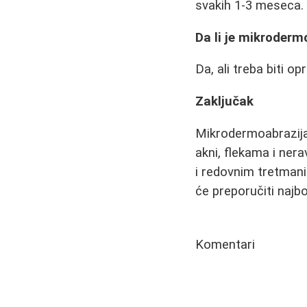
svakih 1-3 meseca.
Da li je mikroderm
Da, ali treba biti 
Zaključak
Mikrodermoabrazija 
akni, flekama i nera
i redovnim tretmani
će preporučiti najb
Komentari