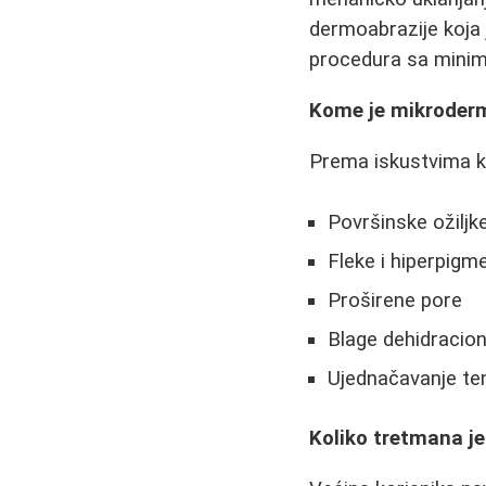
dermoabrazije koja 
procedura sa mini
Kome je mikroder
Prema iskustvima ko
Površinske ožiljk
Fleke i hiperpigm
Proširene pore
Blage dehidracio
Ujednačavanje ten
Koliko tretmana j