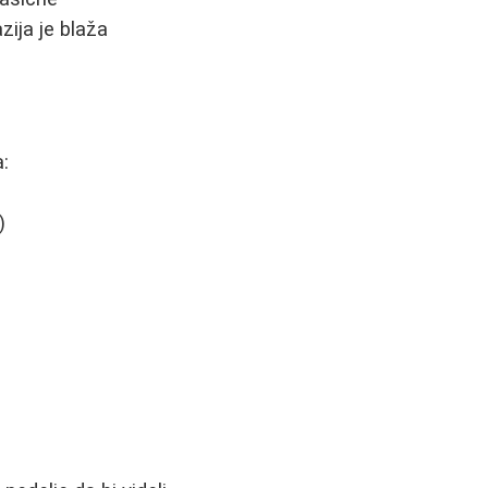
zija je blaža
:
)