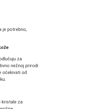
a je potrebno,
 kože
 odlučuju za
tivno nežnoj prirodi
e očekivati od
ku.
 kristale za
lasične