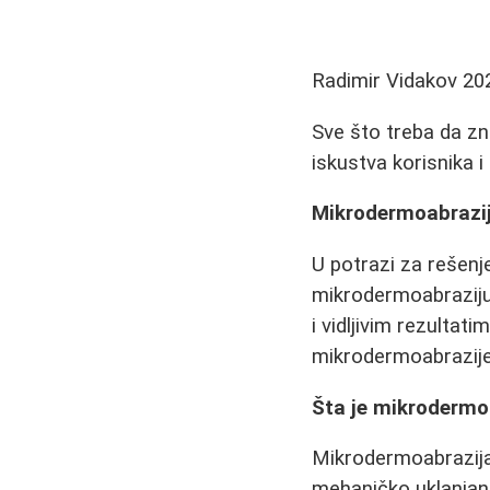
Radimir Vidakov
20
Sve što treba da zn
iskustva korisnika i
Mikrodermoabrazija
U potrazi za rešenj
mikrodermoabraziju.
i vidljivim rezulta
mikrodermoabrazije, 
Šta je mikrodermo
Mikrodermoabrazija j
mehaničko uklanjanj