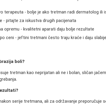
o terapeuta - bolje je ako tretman radi dermatolog ili
 - pitajte za iskustva drugih pacijenata
a opremu - kvalitetni aparati daju bolje rezultate
o ceni - jeftini tretmani često traju kraće i daju slabij
razija boli?
suje tretman kao neprijatan ali ne i bolan, sličan jačem
grebanja.
rezultati?
i nakon serije tretmana, ali za održavanje preporučuje 