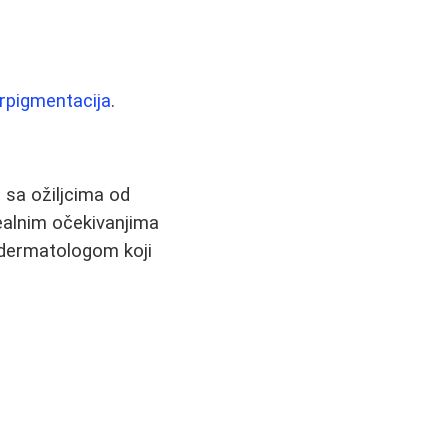
rpigmentacija
.
 sa ožiljcima od
realnim očekivanjima
 dermatologom koji