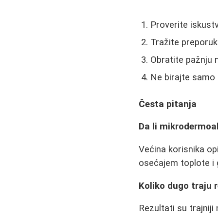
Proverite iskustv
Tražite preporuke
Obratite pažnju n
Ne birajte samo p
Česta pitanja
Da li mikrodermoab
Većina korisnika opi
osećajem toplote i 
Koliko dugo traju 
Rezultati su trajnij