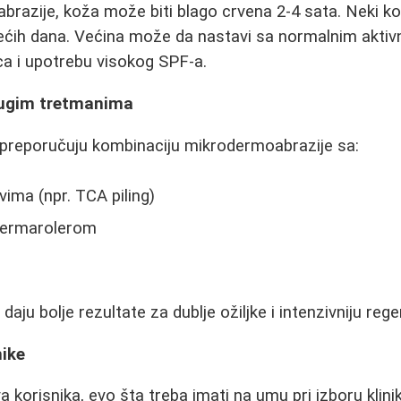
azije, koža može biti blago crvena 2-4 sata. Neki ko
dećih dana. Većina može da nastavi sa normalnim aktiv
a i upotrebu visokog SPF-a.
rugim tretmanima
preporučuju kombinaciju mikrodermoabrazije sa:
vima (npr. TCA piling)
dermarolerom
aju bolje rezultate za dublje ožiljke i intenzivniju reg
nike
 korisnika, evo šta treba imati na umu pri izboru klinik