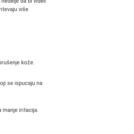
edelje da bi videli
ahtevaju više
brušenje kože.
koji se ispucaju na
manje iritacija.