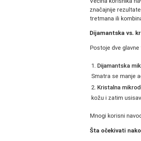
Većina korisnika na
značajnije rezultate.
tretmana ili kombin
Dijamantska vs. k
Postoje dve glavne
Dijamantska mi
Smatra se manje ag
Kristalna mikro
kožu i zatim usisa
Mnogi korisni navode
Šta očekivati nak