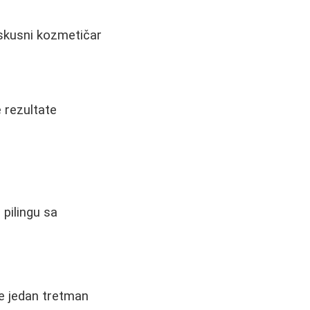
 iskusni kozmetičar
e rezultate
 pilingu sa
se jedan tretman