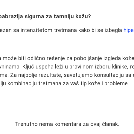
oabrazija sigurna za tamniju kožu?
oprezan sa intenzitetom tretmana kako bi se izbegla
hipe
može biti odlično rešenje za poboljšanje izgleda kože
vninama. Ključ uspeha leži u pravilnom izboru klinike, 
ma. Za najbolje rezultate, savetujemo konsultaciju sa
olju kombinaciju tretmana za vaš tip kože i probleme.
Trenutno nema komentara za ovaj članak.