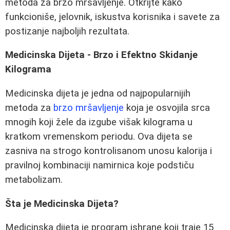
metoda za brzo mršavljenje. Otkrijte kako
funkcioniše, jelovnik, iskustva korisnika i savete za
postizanje najboljih rezultata.
Medicinska Dijeta - Brzo i Efektno Skidanje
Kilograma
Medicinska dijeta je jedna od najpopularnijih
metoda za
brzo mršavljenje
koja je osvojila srca
mnogih koji žele da izgube višak kilograma u
kratkom vremenskom periodu. Ova dijeta se
zasniva na strogo kontrolisanom unosu kalorija i
pravilnoj kombinaciji namirnica koje podstiču
metabolizam.
Šta je Medicinska Dijeta?
Medicinska dijeta je program ishrane koji traje 15