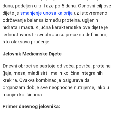
dana, podeljen u tri faze po 5 dana. Osnovni cilj ove
dijete je
smanjenje unosa kalorija
uz istovremeno
održavanje balansa između proteina, ugljenih
hidrata i masti. Ključna karakteristika ove dijete je
jednostavnost - svi obroci su precizno definisani,
što olakšava praćenje.
Jelovnik Medicinske Dijete
Dnevni obroci se sastoje od voća, povrća, proteina
(jaja, mesa, mladi sir) i malih količina integralnih
krekira. Ovakva kombinacija osigurava da
organizam dobije sve neophodne nutrijente, iako u
manjim količinama.
Primer dnevnog jelovnika: