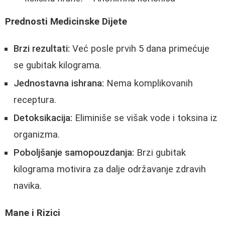
Prednosti Medicinske Dijete
Brzi rezultati:
Već posle prvih 5 dana primećuje
se gubitak kilograma.
Jednostavna ishrana:
Nema komplikovanih
receptura.
Detoksikacija:
Eliminiše se višak vode i toksina iz
organizma.
Poboljšanje samopouzdanja:
Brzi gubitak
kilograma motivira za dalje održavanje zdravih
navika.
Mane i Rizici