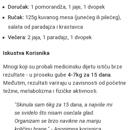
Doručak:
1 pomorandža, 1 jaje, 1 dvopek
Ručak:
125g kuvanog mesa (junećeg ili pilećeg),
salata od paradajza i krastavca
Večera:
2 jaja, 1 paradajz, 1 dvopek
Iskustva Korisnika
Mnogi koji su probali medicinsku dijetu ističu brze
rezultate - u proseku gube
4-7kg za 15 dana
.
Međutim, rezultati variraju u zavisnosti od početne
težine, metabolizma i fizičke aktivnosti.
"Skinula sam 6kg za 15 dana, a najviše mi
se svidelo što nisam osećala glad.
Organizam se brzo navikne na manju
količinu hrane."
- Anonimna korisnica