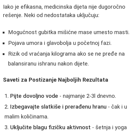
Iako je efikasna, medicinska dijeta nije dugoročno
rešenje. Neki od nedostataka uključuju:
Mogućnost gubitka mišićne mase umesto masti.
Pojava umora i glavobolja u početnoj fazi.
Rizik od vraćanja kilograma ako se ne pređe na
balansiranu ishranu nakon dijete.
Saveti za Postizanje Najboljih Rezultata
Pijte dovoljno vode
- najmanje 2-3l dnevno.
Izbegavajte slatkiše i prerađenu hranu
- čak i u
malim količinama.
Uključite blagu fizičku aktivnost
- šetnja i yoga