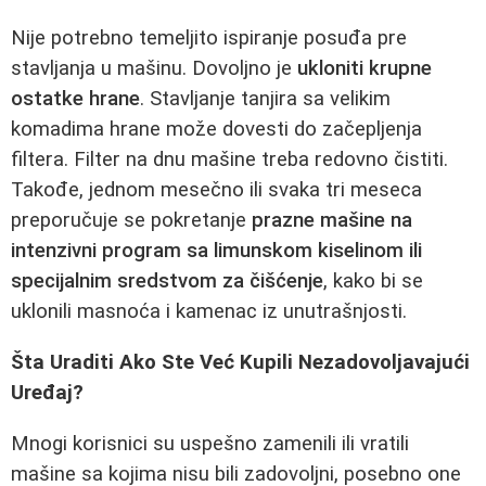
Nije potrebno temeljito ispiranje posuđa pre
stavljanja u mašinu. Dovoljno je
ukloniti krupne
ostatke hrane
. Stavljanje tanjira sa velikim
komadima hrane može dovesti do začepljenja
filtera. Filter na dnu mašine treba redovno čistiti.
Takođe, jednom mesečno ili svaka tri meseca
preporučuje se pokretanje
prazne mašine na
intenzivni program sa limunskom kiselinom ili
specijalnim sredstvom za čišćenje
, kako bi se
uklonili masnoća i kamenac iz unutrašnjosti.
Šta Uraditi Ako Ste Već Kupili Nezadovoljavajući
Uređaj?
Mnogi korisnici su uspešno zamenili ili vratili
mašine sa kojima nisu bili zadovoljni, posebno one