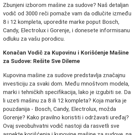
Zbunjeni izborom mašine za sudove? Naš detaljan
vodič od 3000 reči pomaže vam da odlučite između
8 i 12 kompleta, uporedite marke poput Bosch,
Candy, Electrolux i Gorenje, i donesete informisanu
odluku za vašu porodicu.
Konačan Vodič za Kupovinu i Korišćenje Mašine
za Sudove: Rešite Sve Dileme
Kupovina mašine za sudove predstavlja značajnu
investiciju za svaki dom. Među mnoštvom modela,
marki i tehničkih specifikacija, lako je izgubiti se. Da
li uzeti mašinu za 8 ili 12 kompleta? Koja marka je
pouzdanija - Bosch, Candy, Electrolux, možda
Gorenje? Kako pravilno koristiti i održavati uređaj?
Ovaj sveobuhvatni vodič nastoji da rasvetli sve
aspekte korišćenja i kupovine mašine za sudove, na