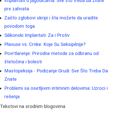
Implantati u jagodicama: Sve što treba da znate
pre zahvata
Zašto zglobovi skripi i šta možete da uradite
povodom toga
Silikonski Implantati: Za i Protiv
Plavuse vs. Crnke: Koje Su Seksipilnije?
Povrtlarenje: Prirodne metode za odbranu od
štetočina i bolesti
Mastopeksija - Podizanje Grudi: Sve Što Treba Da
Znate
Problemi sa osetljivim intimnim delovima: Uzroci i
rešenja
Tekstovi na srodnim blogovima