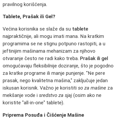
pravilnog korišćenja.
Tablete, Prašak ili Gel?
Većina korisnika se slaže da su
tablete
najpraktičnije, ali mogu imati mana. Na kratkim
programima se ne stignu potpuno rastopiti, a u
jeftinijim mašinama mehanizam za njihovo
otvaranje često ne radi kako treba.
Prašak ili gel
omogućavaju fleksibilnije doziranje, što je pogodno
za kratke programe ili manje punjenje. "Ne pere
prasak, nego kvalitetna mašina," zaključuje jedan
iskusan korisnik. Važno je koristiti
so za mašine
za
mekšanje vode i
sredstvo za sjaj
(osim ako ne
koristite "all-in-one" tablete).
Priprema Posuđa i Čišćenje Mašine