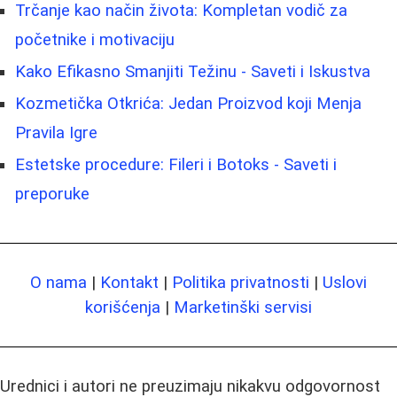
Trčanje kao način života: Kompletan vodič za
početnike i motivaciju
Kako Efikasno Smanjiti Težinu - Saveti i Iskustva
Kozmetička Otkrića: Jedan Proizvod koji Menja
Pravila Igre
Estetske procedure: Fileri i Botoks - Saveti i
preporuke
O nama
|
Kontakt
|
Politika privatnosti
|
Uslovi
korišćenja
|
Marketinški servisi
Urednici i autori ne preuzimaju nikakvu odgovornost