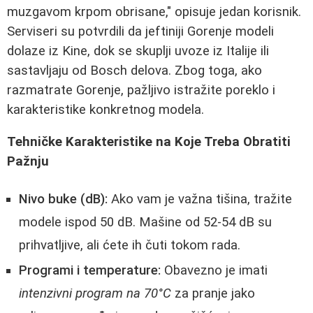
muzgavom krpom obrisane," opisuje jedan korisnik.
Serviseri su potvrdili da jeftiniji Gorenje modeli
dolaze iz Kine, dok se skuplji uvoze iz Italije ili
sastavljaju od Bosch delova. Zbog toga, ako
razmatrate Gorenje, pažljivo istražite poreklo i
karakteristike konkretnog modela.
Tehničke Karakteristike na Koje Treba Obratiti
Pažnju
Nivo buke (dB):
Ako vam je važna tišina, tražite
modele ispod 50 dB. Mašine od 52-54 dB su
prihvatljive, ali ćete ih čuti tokom rada.
Programi i temperature:
Obavezno je imati
intenzivni program na 70°C
za pranje jako