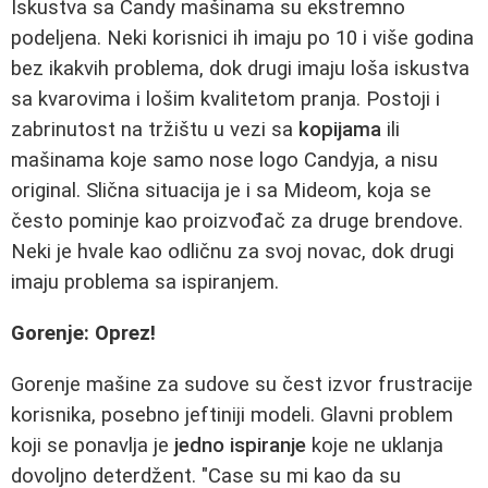
Iskustva sa Candy mašinama su ekstremno
podeljena. Neki korisnici ih imaju po 10 i više godina
bez ikakvih problema, dok drugi imaju loša iskustva
sa kvarovima i lošim kvalitetom pranja. Postoji i
zabrinutost na tržištu u vezi sa
kopijama
ili
mašinama koje samo nose logo Candyja, a nisu
original. Slična situacija je i sa Mideom, koja se
često pominje kao proizvođač za druge brendove.
Neki je hvale kao odličnu za svoj novac, dok drugi
imaju problema sa ispiranjem.
Gorenje: Oprez!
Gorenje mašine za sudove su čest izvor frustracije
korisnika, posebno jeftiniji modeli. Glavni problem
koji se ponavlja je
jedno ispiranje
koje ne uklanja
dovoljno deterdžent. "Case su mi kao da su