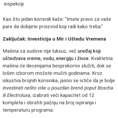
inspekciji.
Kao što jedan korisnik kaže: "Imate pravo za vaše
pare da dobijete proizvod koji radi kako treba."
Zaključak: Investicija u Mir i Uštedu Vremena
Mašina za sudove nije luksuz, već
uređaj koji
uštedvava vreme, vodu, energiju i živce
. Kvalitetna
mašina će decenijama besprekorno služiti, dok se
lošim izborom možete mučiti godinama. Kroz
iskustva brojnih korisnika, jasno se ističe da je bolje
investirati nešto više u pouzdan brend poput Boscha
ili Electroluxa
, izabrati veći kapacitet od 12
kompleta i obratiti pažnju na broj ispiranja i
temperaturu programa.