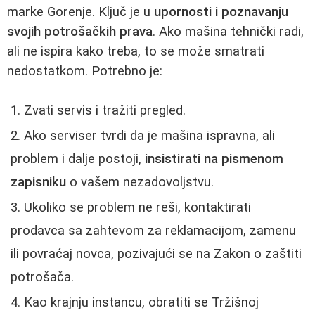
marke Gorenje. Ključ je u
upornosti i poznavanju
svojih potrošačkih prava
. Ako mašina tehnički radi,
ali ne ispira kako treba, to se može smatrati
nedostatkom. Potrebno je:
Zvati servis i tražiti pregled.
Ako serviser tvrdi da je mašina ispravna, ali
problem i dalje postoji,
insistirati na pismenom
zapisniku
o vašem nezadovoljstvu.
Ukoliko se problem ne reši, kontaktirati
prodavca sa zahtevom za reklamacijom, zamenu
ili povraćaj novca, pozivajući se na Zakon o zaštiti
potrošača.
Kao krajnju instancu, obratiti se Tržišnoj