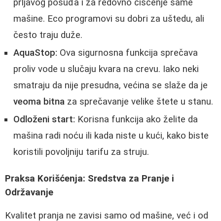
prljavog posuđa i za redovno čišćenje same
mašine. Eco programovi su dobri za uštedu, ali
često traju duže.
AquaStop:
Ova sigurnosna funkcija sprečava
proliv vode u slučaju kvara na crevu. Iako neki
smatraju da nije presudna, većina se slaže da je
veoma bitna
za sprečavanje velike štete u stanu.
Odloženi start:
Korisna funkcija ako želite da
mašina radi noću ili kada niste u kući, kako biste
koristili povoljniju tarifu za struju.
Praksa Korišćenja: Sredstva za Pranje i
Održavanje
Kvalitet pranja ne zavisi samo od mašine, već i od