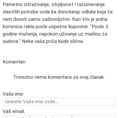
Pametno istraživanje, strpljivost i razumevanje
vlastitih potreba vode ka donošenju odluke koja će
vam doneti samo zadovoljstvo. Kao što je jedna
korisnica rekla posle uspešne kupovine: "Posle 3
godine mučenja, napokon uživanje uz mašinu za
sudove." Neka vaša priča bude slična.
Komentari
Trenutno nema komentara za ovaj članak.
Vaše ime:
Vaš email: