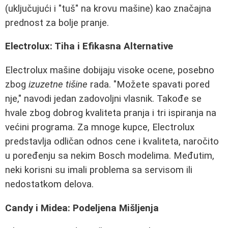
(uključujući i "tuš" na krovu mašine) kao značajna
prednost za bolje pranje.
Electrolux: Tiha i Efikasna Alternative
Electrolux mašine dobijaju visoke ocene, posebno
zbog
izuzetne tišine
rada. "Možete spavati pored
nje," navodi jedan zadovoljni vlasnik. Takođe se
hvale zbog dobrog kvaliteta pranja i tri ispiranja na
većini programa. Za mnoge kupce, Electrolux
predstavlja odličan odnos cene i kvaliteta, naročito
u poređenju sa nekim Bosch modelima. Međutim,
neki korisni su imali problema sa servisom ili
nedostatkom delova.
Candy i Midea: Podeljena Mišljenja