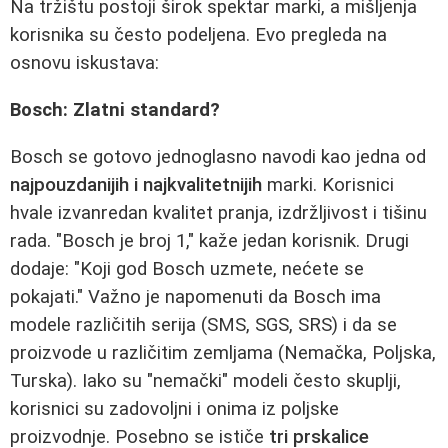
Na tržištu postoji širok spektar marki, a mišljenja
korisnika su često podeljena. Evo pregleda na
osnovu iskustava:
Bosch: Zlatni standard?
Bosch se gotovo jednoglasno navodi kao jedna od
najpouzdanijih i najkvalitetnijih
marki. Korisnici
hvale izvanredan kvalitet pranja, izdržljivost i tišinu
rada. "Bosch je broj 1," kaže jedan korisnik. Drugi
dodaje: "Koji god Bosch uzmete, nećete se
pokajati." Važno je napomenuti da Bosch ima
modele različitih serija (SMS, SGS, SRS) i da se
proizvode u različitim zemljama (Nemačka, Poljska,
Turska). Iako su "nemački" modeli često skuplji,
korisnici su zadovoljni i onima iz poljske
proizvodnje. Posebno se ističe
tri prskalice