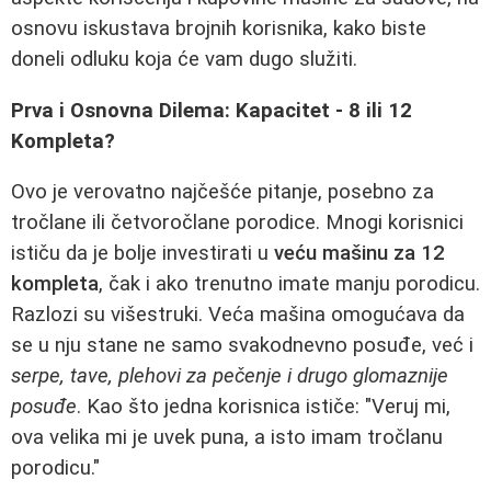
osnovu iskustava brojnih korisnika, kako biste
doneli odluku koja će vam dugo služiti.
Prva i Osnovna Dilema: Kapacitet - 8 ili 12
Kompleta?
Ovo je verovatno najčešće pitanje, posebno za
tročlane ili četvoročlane porodice. Mnogi korisnici
ističu da je bolje investirati u
veću mašinu za 12
kompleta
, čak i ako trenutno imate manju porodicu.
Razlozi su višestruki. Veća mašina omogućava da
se u nju stane ne samo svakodnevno posuđe, već i
serpe, tave, plehovi za pečenje i drugo glomaznije
posuđe
. Kao što jedna korisnica ističe: "Veruj mi,
ova velika mi je uvek puna, a isto imam tročlanu
porodicu."