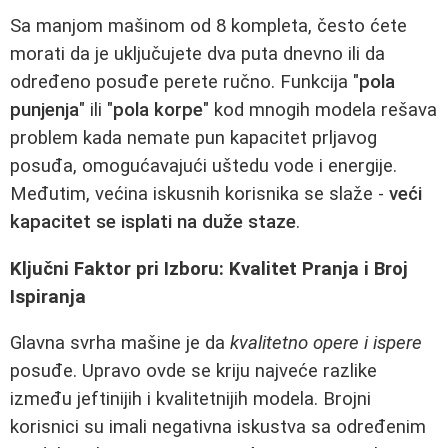
Sa manjom mašinom od 8 kompleta, često ćete
morati da je uključujete dva puta dnevno ili da
određeno posuđe perete ručno. Funkcija "
pola
punjenja
" ili "
pola korpe
" kod mnogih modela rešava
problem kada nemate pun kapacitet prljavog
posuđa, omogućavajući uštedu vode i energije.
Međutim, većina iskusnih korisnika se slaže -
veći
kapacitet se isplati na duže staze
.
Ključni Faktor pri Izboru: Kvalitet Pranja i Broj
Ispiranja
Glavna svrha mašine je da
kvalitetno opere i ispere
posuđe. Upravo ovde se kriju najveće razlike
između jeftinijih i kvalitetnijih modela. Brojni
korisnici su imali negativna iskustva sa određenim