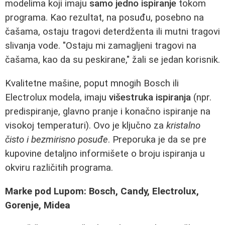
modelima koji imaju
samo jedno ispiranje
tokom
programa. Kao rezultat, na posuđu, posebno na
čašama, ostaju tragovi deterdženta ili mutni tragovi
slivanja vode. "Ostaju mi zamagljeni tragovi na
čašama, kao da su peskirane," žali se jedan korisnik.
Kvalitetne mašine, poput mnogih Bosch ili
Electrolux modela, imaju
višestruka ispiranja
(npr.
predispiranje, glavno pranje i konačno ispiranje na
visokoj temperaturi). Ovo je ključno za
kristalno
čisto i bezmirisno posuđe
. Preporuka je da se pre
kupovine detaljno informišete o broju ispiranja u
okviru različitih programa.
Marke pod Lupom: Bosch, Candy, Electrolux,
Gorenje, Midea