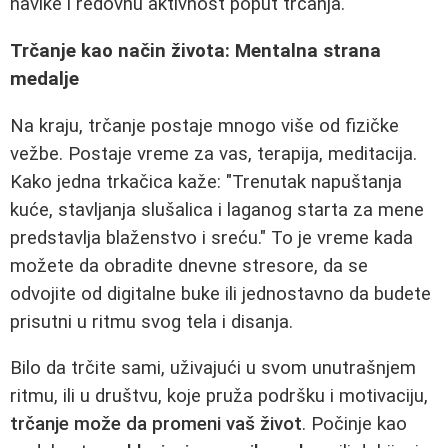
navike i redovnu aktivnost poput trčanja.
Trčanje kao način života: Mentalna strana
medalje
Na kraju, trčanje postaje mnogo više od fizičke
vežbe. Postaje vreme za vas, terapija, meditacija.
Kako jedna trkačica kaže: "Trenutak napuštanja
kuće, stavljanja slušalica i laganog starta za mene
predstavlja blaženstvo i sreću." To je vreme kada
možete da obradite dnevne stresore, da se
odvojite od digitalne buke ili jednostavno da budete
prisutni u ritmu svog tela i disanja.
Bilo da trčite sami, uživajući u svom unutrašnjem
ritmu, ili u društvu, koje pruža podršku i motivaciju,
trčanje može da promeni vaš život
. Počinje kao