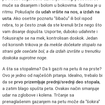
muče sa disanjem i bolom u bokovima. Suština je u
ritmu. Pokušajte da
udah vršite na nos, a izdah na
usta
. Ako osetite poznatu "šibaču" ili bol ispod
rebra, to je često znak da ste krenuli brže nego što
vam disanje dopušta. Usportie, duboko udahnite i
fokusirajte se na mek, kontrolisan doskok. Jedan
od korisnih trikova je da
mekše dočekate stopalo na
strani gde osećate bol, a da izdah izvršite u trenutku
doskoka suprotne noge
.
A šta sa stopalima? Da li gaziti na petu ili na prste?
Ovo je jedno od najčešćih pitanja. Idealno, trebalo bi
da se
prvo prizemljuje prednji/srednji deo stopala
,
a zatim blago spušta peta. Ovakav način smanjuje
udar na zglobove i kolena. Trčanje sa
prenaglašenim gazanjem na petu može da "šokira"