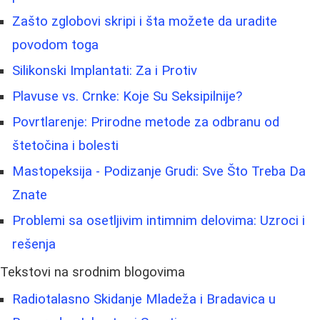
Zašto zglobovi skripi i šta možete da uradite
povodom toga
Silikonski Implantati: Za i Protiv
Plavuse vs. Crnke: Koje Su Seksipilnije?
Povrtlarenje: Prirodne metode za odbranu od
štetočina i bolesti
Mastopeksija - Podizanje Grudi: Sve Što Treba Da
Znate
Problemi sa osetljivim intimnim delovima: Uzroci i
rešenja
Tekstovi na srodnim blogovima
Radiotalasno Skidanje Mladeža i Bradavica u