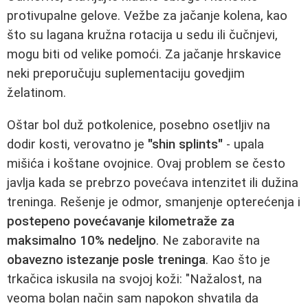
protivupalne gelove. Vežbe za jačanje kolena, kao
što su lagana kružna rotacija u sedu ili čučnjevi,
mogu biti od velike pomoći. Za jačanje hrskavice
neki preporučuju suplementaciju govedjim
želatinom.
Oštar bol duž potkolenice, posebno osetljiv na
dodir kosti, verovatno je
"shin splints"
- upala
mišića i koštane ovojnice. Ovaj problem se često
javlja kada se prebrzo povećava intenzitet ili dužina
treninga. Rešenje je odmor, smanjenje opterećenja i
postepeno povećavanje kilometraže za
maksimalno 10% nedeljno
. Ne zaboravite na
obavezno istezanje posle treninga
. Kao što je
trkačica iskusila na svojoj koži: "Nažalost, na
veoma bolan način sam napokon shvatila da