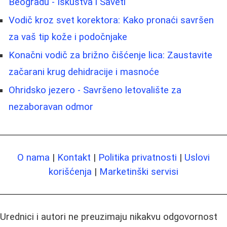
Beogradu - Iskustva i Saveti
Vodič kroz svet korektora: Kako pronaći savršen
za vaš tip kože i podočnjake
Konačni vodič za brižno čišćenje lica: Zaustavite
začarani krug dehidracije i masnoće
Ohridsko jezero - Savršeno letovalište za
nezaboravan odmor
O nama
|
Kontakt
|
Politika privatnosti
|
Uslovi
korišćenja
|
Marketinški servisi
Urednici i autori ne preuzimaju nikakvu odgovornost