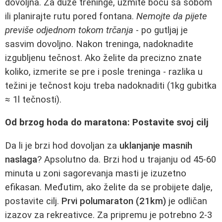
dovoljna. Za duže treninge, uzmite bocu sa sobom
ili planirajte rutu pored fontana.
Nemojte da pijete
previše odjednom tokom trčanja
- po gutljaj je
sasvim dovoljno. Nakon treninga, nadoknadite
izgubljenu tečnost. Ako želite da precizno znate
koliko, izmerite se pre i posle treninga - razlika u
težini je tečnost koju treba nadoknaditi (1kg gubitka
≈ 1l tečnosti).
Od brzog hoda do maratona: Postavite svoj cilj
Da li je brzi hod dovoljan za
uklanjanje masnih
naslaga
? Apsolutno da. Brzi hod u trajanju od 45-60
minuta u zoni sagorevanja masti je izuzetno
efikasan. Međutim, ako želite da se probijete dalje,
postavite cilj.
Prvi polumaraton (21km)
je odličan
izazov za rekreativce. Za pripremu je potrebno 2-3