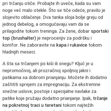
pri trčanju otiče. Probajte ih uveče, kada su vam
noge već malo otekle. Što se tiče odeće, pravilo je
slojevito oblačenje. Dva tanka sloja bolje greju od
jednog debelog, a omogućavaju vam da se
prilagodite tokom treninga. Za žene, dobar
sportski
top (brushalter)
je neprocenjiv za podršku i
komfor. Ne zaboravite na
kapa i rukavice
tokom
hladnijih meseci.
A šta sa trčanjem po kiši ili snegu? Ključ je u
nepromočivoj, ali prozračnoj spoljnoj jakni i
patikama sa dobrom prianjanju. Možete ih dodatno
zaštititi sprejem za impregnaciju. Za ekstremne
snežne uslove, postoje i specijalne navlake za
patike koje pružaju dodatno prianjanje. Ipak,
trčanje
na pokretnoj traci u teretani
tokom najtežih