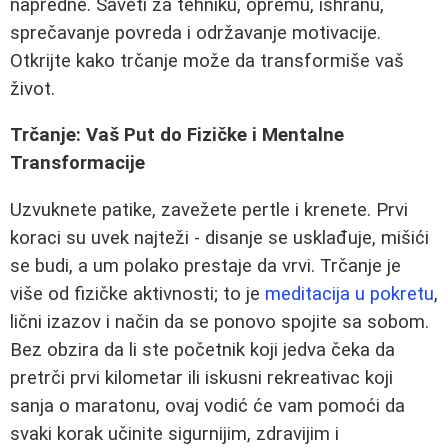
napredne. Saveti za tehniku, opremu, ishranu,
sprečavanje povreda i održavanje motivacije.
Otkrijte kako trčanje može da transformiše vaš
život.
Trčanje: Vaš Put do Fizičke i Mentalne
Transformacije
Uzvuknete patike, zavežete pertle i krenete. Prvi
koraci su uvek najteži - disanje se usklađuje, mišići
se budi, a um polako prestaje da vrvi. Trčanje je
više od fizičke aktivnosti; to je
meditacija u pokretu
,
lični izazov i način da se ponovo spojite sa sobom.
Bez obzira da li ste početnik koji jedva čeka da
pretrči prvi kilometar ili iskusni rekreativac koji
sanja o maratonu, ovaj vodić će vam pomoći da
svaki korak učinite sigurnijim, zdravijim i