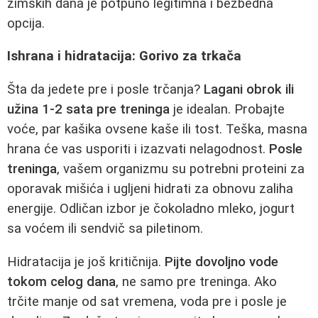
zimskih dana je potpuno legitimna i bezbedna
opcija.
Ishrana i hidratacija: Gorivo za trkača
Šta da jedete pre i posle trčanja?
Lagani obrok ili
užina 1-2 sata pre treninga
je idealan. Probajte
voće, par kašika ovsene kaše ili tost. Teška, masna
hrana će vas usporiti i izazvati nelagodnost.
Posle
treninga
, vašem organizmu su potrebni proteini za
oporavak mišića i ugljeni hidrati za obnovu zaliha
energije. Odličan izbor je čokoladno mleko, jogurt
sa voćem ili sendvič sa piletinom.
Hidratacija je još kritičnija.
Pijte dovoljno vode
tokom celog dana
, ne samo pre treninga. Ako
trčite manje od sat vremena, voda pre i posle je