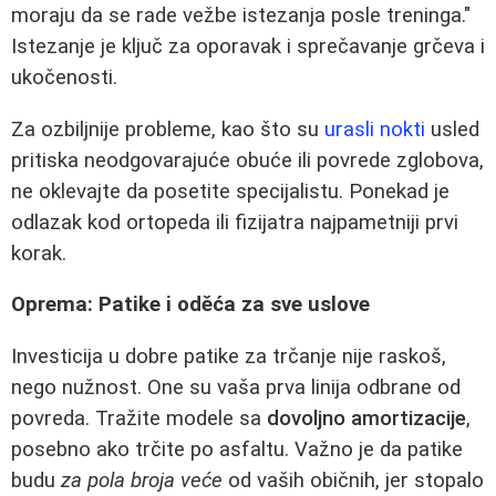
moraju da se rade vežbe istezanja posle treninga."
Istezanje je ključ za oporavak i sprečavanje grčeva i
ukočenosti.
Za ozbiljnije probleme, kao što su
urasli nokti
usled
pritiska neodgovarajuće obuće ili povrede zglobova,
ne oklevajte da posetite specijalistu. Ponekad je
odlazak kod ortopeda ili fizijatra najpametniji prvi
korak.
Oprema: Patike i oděća za sve uslove
Investicija u dobre patike za trčanje nije raskoš,
nego nužnost. One su vaša prva linija odbrane od
povreda. Tražite modele sa
dovoljno amortizacije
,
posebno ako trčite po asfaltu. Važno je da patike
budu
za pola broja veće
od vaših običnih, jer stopalo