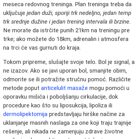
meseca redovnog treninga. Plan treninga treba da
uključuje
jedan duži, sporiji trk nedeljno, jedan temp
trk srednje dužine i jedan trening intervala ili brzine
.
Ne morate da istrčite punih 21km na treningu pre
trke; ako možete do 18km, adrenalin i atmosfera
na trci će vas gurnuti do kraja.
Tokom pripreme, slušajte svoje telo. Bol je signal, a
ne izazov. Ako se javi uporan bol, smanjite obim,
odmorite se ili potražite stručnu pomoć. Različite
metode poput
anticelulit masaže
mogu pomoći u
oporavku mišića i poboljšanju cirkulacije, dok
procedure kao što su liposukcija, lipoliza ili
dermolipektomija
predstavljaju hirške načine za
uklanjanje masnih naslaga za one koji traju trajnije
rešenje, ali nikada ne zamenjuju zdrave životne