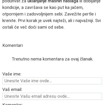
poduhvat za
uklanjanje masnih naslaga
ili dobijanje
kondicije, a završava se kao put ka jačem,
otpornijem i zadovoljnijem sebi. Zavežite pertle i
krenite. Prvi korak je uvek najteži, ali i najvažniji. Svi
ostali će već doći sami od sebe.
Komentari
Trenutno nema komentara za ovaj članak.
Vaše ime:
Vaš email: