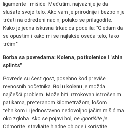
ligamente i mišiće. Međutim, najvažnije je da
slušate svoje telo. Ako vam je prirodnije i bezbolnije
trčati na određeni način, polako se prilagodite.
Kako je jedna iskusna trkačica podelila: "Gledam da
se opustim i kako mi se najlakše oseća telo, tako
trčim."
Borbа sa povredama: Kolena, potkolenice i "shin
splints"
Povrede su čest gost, posebno kod previše
revnosnih početnika.
Bol u kolenu
je možda
najčešći problem. Može biti uzrokovan istrošenim
patikama, preteranom kilometražom, lošom
tehnikom ili jednostavno nedovoljno jačim mišićima
oko zgloba. Ako se pojavi bol,
ne ignorišite je
.
Odmorite, stavljajte hladne obloge i koristite