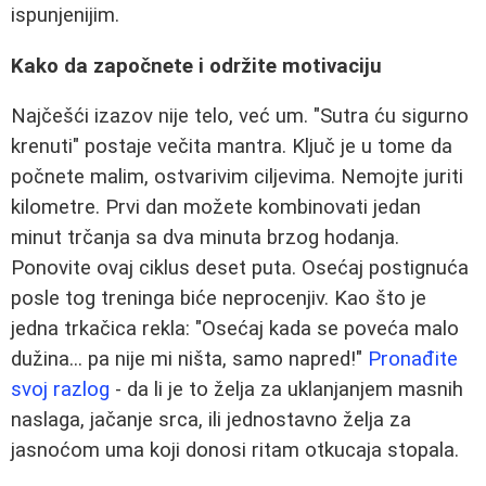
ispunjenijim.
Kako da započnete i održite motivaciju
Najčešći izazov nije telo, već um. "Sutra ću sigurno
krenuti" postaje večita mantra. Ključ je u tome da
počnete malim, ostvarivim ciljevima. Nemojte juriti
kilometre. Prvi dan možete kombinovati jedan
minut trčanja sa dva minuta brzog hodanja.
Ponovite ovaj ciklus deset puta. Osećaj postignuća
posle tog treninga biće neprocenjiv. Kao što je
jedna trkačica rekla: "Osećaj kada se poveća malo
dužina... pa nije mi ništa, samo napred!"
Pronađite
svoj razlog
- da li je to želja za uklanjanjem masnih
naslaga, jačanje srca, ili jednostavno želja za
jasnoćom uma koji donosi ritam otkucaja stopala.