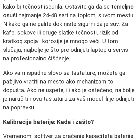
kako bi tečnost iscurila. Ostavite ga da se
temeljno
osuši
najmanje 24-48 sati na toplom, suvom mestu.
Nikako ga ne palite dok niste sigurni da je suv. Za
kafe, sokove ili druge slatke tečnosti, rizik od
kratkog spoja i korozije je mnogo veći. U tom
slučaju, najbolje je što pre odnijeti laptop u servis
na profesionalno čišćenje.
Ako vam ispadne slovo sa tastature, možete ga
pažljivo vratiti na mesto ako mehanizam to
dopušta. Ako ne uspete, ili ako je oštećeno, najbolje
je naručiti novu tastaturu za vaš model ili je odnijeti
na popravku.
Kalibracija baterije: Kada i zašto?
Vremenom, softver za praćenje kapaciteta baterije