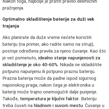
Nakon toga, najbolje je pratiti pravilo delimičnih
pražnjenja.
Optimalno skladištenje baterije za duži vek
trajanja
Ako planirate da duže vreme nećete koristiti
bateriju (na primer, ako radite samo na struji),
postoje određena pravila za njeno čuvanje. Kao što
je već pomenuto,
idealno stanje napunjenosti za
skladištenje je oko 40-60%
. Nikada ne skladištite
potpuno napunjenu ili potpuno praznu bateriju.
Prazna baterija može da padne ispod sigurnog
naponskog praga, nakon čega je elektronika u
bateriji može trajno onemogućiti dalje punjenje.
Takođe,
temperatura je ključni faktor
. Bateriju
treba čuvati na
hladnom i suvom mestu
. Čuvanje u