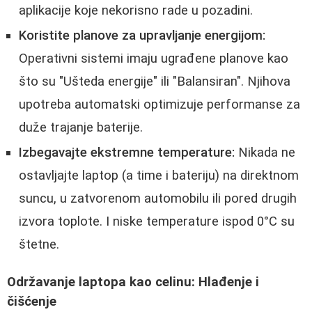
aplikacije koje nekorisno rade u pozadini.
Koristite planove za upravljanje energijom:
Operativni sistemi imaju ugrađene planove kao
što su "Ušteda energije" ili "Balansiran". Njihova
upotreba automatski optimizuje performanse za
duže trajanje baterije.
Izbegavajte ekstremne temperature:
Nikada ne
ostavljajte laptop (a time i bateriju) na direktnom
suncu, u zatvorenom automobilu ili pored drugih
izvora toplote. I niske temperature ispod 0°C su
štetne.
Održavanje laptopa kao celinu: Hlađenje i
čišćenje