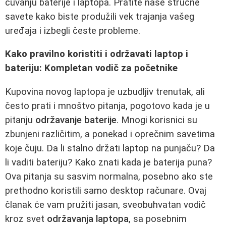
čuvanju baterije i laptopa. Pratite naše stručne
savete kako biste produžili vek trajanja vašeg
uređaja i izbegli česte probleme.
Kako pravilno koristiti i održavati laptop i
bateriju: Kompletan vodič za početnike
Kupovina novog laptopa je uzbudljiv trenutak, ali
često prati i mnoštvo pitanja, pogotovo kada je u
pitanju
održavanje baterije
. Mnogi korisnici su
zbunjeni različitim, a ponekad i oprečnim savetima
koje čuju. Da li stalno držati laptop na punjaču? Da
li vaditi bateriju? Kako znati kada je baterija puna?
Ova pitanja su sasvim normalna, posebno ako ste
prethodno koristili samo desktop računare. Ovaj
članak će vam pružiti jasan, sveobuhvatan vodič
kroz svet
održavanja laptopa
, sa posebnim