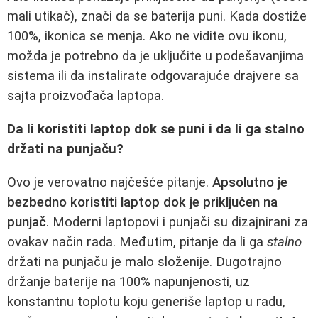
mali utikač), znači da se baterija puni. Kada dostiže
100%, ikonica se menja. Ako ne vidite ovu ikonu,
možda je potrebno da je uključite u podešavanjima
sistema ili da instalirate odgovarajuće drajvere sa
sajta proizvođača laptopa.
Da li koristiti laptop dok se puni i da li ga stalno
držati na punjaču?
Ovo je verovatno najčešće pitanje.
Apsolutno je
bezbedno koristiti laptop dok je priključen na
punjač
. Moderni laptopovi i punjači su dizajnirani za
ovakav način rada. Međutim, pitanje da li ga
stalno
držati na punjaču je malo složenije. Dugotrajno
držanje baterije na 100% napunjenosti, uz
konstantnu toplotu koju generiše laptop u radu,