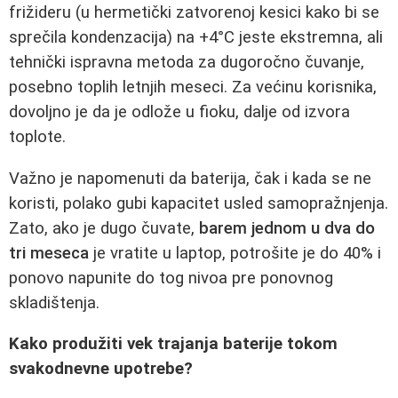
frižideru (u hermetički zatvorenoj kesici kako bi se
sprečila kondenzacija) na +4°C jeste ekstremna, ali
tehnički ispravna metoda za dugoročno čuvanje,
posebno toplih letnjih meseci. Za većinu korisnika,
dovoljno je da je odlože u fioku, dalje od izvora
toplote.
Važno je napomenuti da baterija, čak i kada se ne
koristi, polako gubi kapacitet usled samopražnjenja.
Zato, ako je dugo čuvate,
barem jednom u dva do
tri meseca
je vratite u laptop, potrošite je do 40% i
ponovo napunite do tog nivoa pre ponovnog
skladištenja.
Kako produžiti vek trajanja baterije tokom
svakodnevne upotrebe?