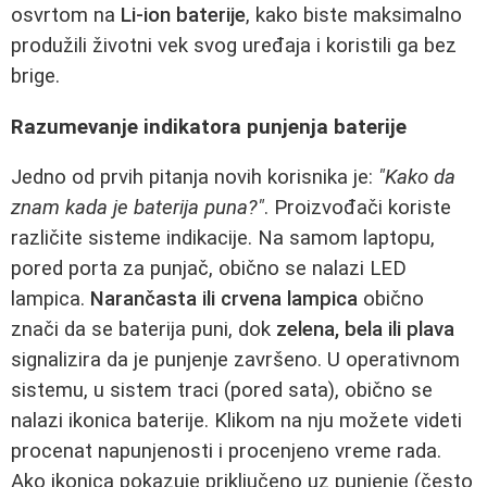
osvrtom na
Li-ion baterije
, kako biste maksimalno
produžili životni vek svog uređaja i koristili ga bez
brige.
Razumevanje indikatora punjenja baterije
Jedno od prvih pitanja novih korisnika je:
"Kako da
znam kada je baterija puna?"
. Proizvođači koriste
različite sisteme indikacije. Na samom laptopu,
pored porta za punjač, obično se nalazi LED
lampica.
Narančasta ili crvena lampica
obično
znači da se baterija puni, dok
zelena, bela ili plava
signalizira da je punjenje završeno. U operativnom
sistemu, u sistem traci (pored sata), obično se
nalazi ikonica baterije. Klikom na nju možete videti
procenat napunjenosti i procenjeno vreme rada.
Ako ikonica pokazuje priključeno uz punjenje (često