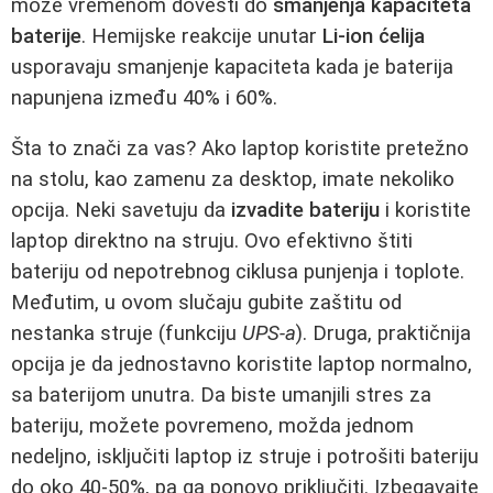
može vremenom dovesti do
smanjenja kapaciteta
baterije
. Hemijske reakcije unutar
Li-ion ćelija
usporavaju smanjenje kapaciteta kada je baterija
napunjena između 40% i 60%.
Šta to znači za vas? Ako laptop koristite pretežno
na stolu, kao zamenu za desktop, imate nekoliko
opcija. Neki savetuju da
izvadite bateriju
i koristite
laptop direktno na struju. Ovo efektivno štiti
bateriju od nepotrebnog ciklusa punjenja i toplote.
Međutim, u ovom slučaju gubite zaštitu od
nestanka struje (funkciju
UPS-a
). Druga, praktičnija
opcija je da jednostavno koristite laptop normalno,
sa baterijom unutra. Da biste umanjili stres za
bateriju, možete povremeno, možda jednom
nedeljno, isključiti laptop iz struje i potrošiti bateriju
do oko 40-50%, pa ga ponovo priključiti. Izbegavajte