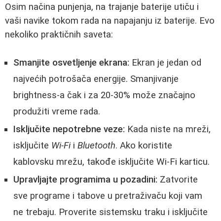
Osim načina punjenja, na trajanje baterije utiču i
vaši navike tokom rada na napajanju iz baterije. Evo
nekoliko praktičnih saveta:
Smanjite osvetljenje ekrana:
Ekran je jedan od
najvećih potrošača energije. Smanjivanje
brightness-a čak i za 20-30% može značajno
produžiti vreme rada.
Isključite nepotrebne veze:
Kada niste na mreži,
isključite
Wi-Fi
i
Bluetooth
. Ako koristite
kablovsku mrežu, takođe isključite Wi-Fi karticu.
Upravljajte programima u pozadini:
Zatvorite
sve programe i tabove u pretraživaču koji vam
ne trebaju. Proverite sistemsku traku i isključite