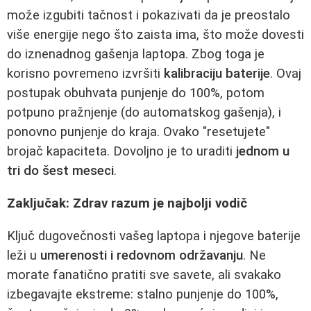
može izgubiti tačnost i pokazivati da je preostalo
više energije nego što zaista ima, što može dovesti
do iznenadnog gašenja laptopa. Zbog toga je
korisno povremeno izvršiti
kalibraciju baterije
. Ovaj
postupak obuhvata punjenje do 100%, potom
potpuno pražnjenje (do automatskog gašenja), i
ponovno punjenje do kraja. Ovako "resetujete"
brojač kapaciteta. Dovoljno je to uraditi
jednom u
tri do šest meseci
.
Zaključak: Zdrav razum je najbolji vodič
Ključ dugovečnosti vašeg laptopa i njegove baterije
leži u
umerenosti i redovnom održavanju
. Ne
morate fanatično pratiti sve savete, ali svakako
izbegavajte ekstreme: stalno punjenje do 100%,