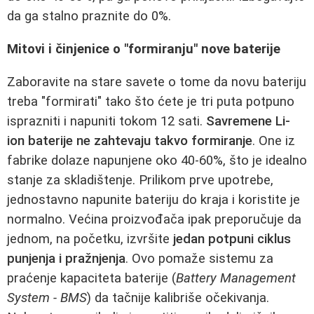
da ga stalno praznite do 0%.
Mitovi i činjenice o "formiranju" nove baterije
Zaboravite na stare savete o tome da novu bateriju
treba "formirati" tako što ćete je tri puta potpuno
isprazniti i napuniti tokom 12 sati.
Savremene Li-
ion baterije ne zahtevaju takvo formiranje
. One iz
fabrike dolaze napunjene oko 40-60%, što je idealno
stanje za skladištenje. Prilikom prve upotrebe,
jednostavno napunite bateriju do kraja i koristite je
normalno. Većina proizvođača ipak preporučuje da
jednom, na početku, izvršite
jedan potpuni ciklus
punjenja i pražnjenja
. Ovo pomaže sistemu za
praćenje kapaciteta baterije (
Battery Management
System - BMS
) da tačnije kalibriše očekivanja.