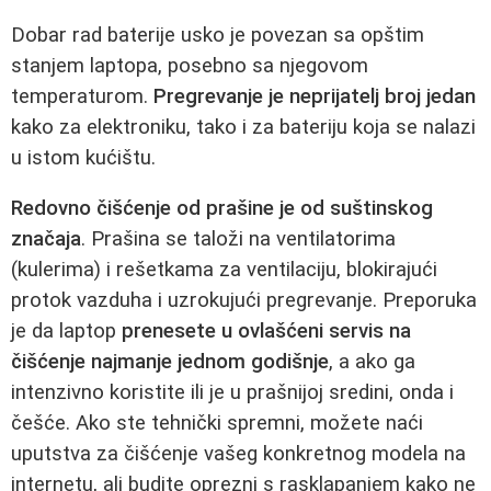
Dobar rad baterije usko je povezan sa opštim
stanjem laptopa, posebno sa njegovom
temperaturom.
Pregrevanje je neprijatelj broj jedan
kako za elektroniku, tako i za bateriju koja se nalazi
u istom kućištu.
Redovno čišćenje od prašine je od suštinskog
značaja
. Prašina se taloži na ventilatorima
(kulerima) i rešetkama za ventilaciju, blokirajući
protok vazduha i uzrokujući pregrevanje. Preporuka
je da laptop
prenesete u ovlašćeni servis na
čišćenje najmanje jednom godišnje
, a ako ga
intenzivno koristite ili je u prašnijoj sredini, onda i
češće. Ako ste tehnički spremni, možete naći
uputstva za čišćenje vašeg konkretnog modela na
internetu, ali budite oprezni s rasklapanjem kako ne