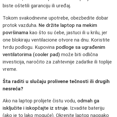
biste oštetili garanciju ili uređaj.
Tokom svakodnevne upotrebe, obezbedite dobar
protok vazduha.
Ne držite laptop na mekim
površinama
kao što su ćebe, jastuci ili u krilu, jer
one blokiraju ventilacione otvore na dnu. Koristite
tvrdu podlogu. Kupovina
podloge sa ugrađenim
ventilatorima (cooler pad)
može biti odlična
investicija, naročito za zahtevnije zadatke ili toplije
vreme.
Šta raditi u slučaju prolivene tečnosti ili drugih
nesreća?
Ako na laptop prolijete čistu vodu,
odmah ga
isključite i iskopčajte iz struje
. Izvadite bateriju
(ako je to lako moguće). Okrenite laptop naopako