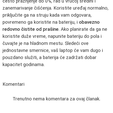
često pražnjenje do 0%, rad u vrućoj sredini i
zanemarivanje čišćenja. Koristite uređaj normalno,
priključite ga na struju kada vam odgovara,
povremeno ga koristite na bateriju, i
obavezno
redovno čistite od prašine
. Ako planirate da ga ne
koristite duže vreme, napunite bateriju do pola i
čuvajte je na hladnom mestu. Sledeći ove
jednostavne smernice, vaš laptop će vam dugo i
pouzdano služiti, a baterija će zadržati dobar
kapacitet godinama.
Komentari
Trenutno nema komentara za ovaj članak.