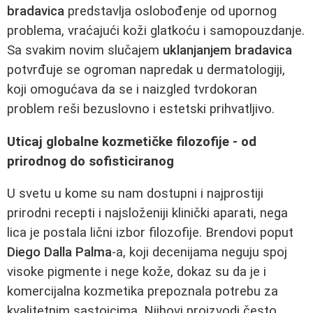
bradavica
predstavlja oslobođenje od upornog
problema, vraćajući koži glatkoću i samopouzdanje.
Sa svakim novim slučajem
uklanjanjem bradavica
potvrđuje se ogroman napredak u dermatologiji,
koji omogućava da se i naizgled tvrdokoran
problem reši bezuslovno i estetski prihvatljivo.
Uticaj globalne kozmetičke filozofije - od
prirodnog do sofisticiranog
U svetu u kome su nam dostupni i najprostiji
prirodni recepti i najsloženiji klinički aparati, nega
lica je postala lični izbor filozofije. Brendovi poput
Diego Dalla Palma
-a, koji decenijama neguju spoj
visoke pigmente i nege kože, dokaz su da je i
komercijalna kozmetika prepoznala potrebu za
kvalitetnim sastojcima. Njihovi proizvodi često