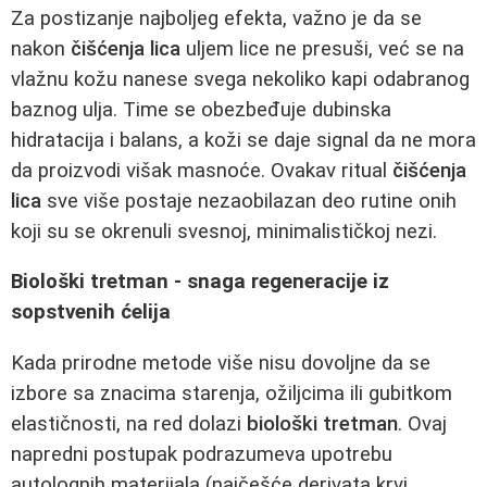
Za postizanje najboljeg efekta, važno je da se
nakon
čišćenja lica
uljem lice ne presuši, već se na
vlažnu kožu nanese svega nekoliko kapi odabranog
baznog ulja. Time se obezbeđuje dubinska
hidratacija i balans, a koži se daje signal da ne mora
da proizvodi višak masnoće. Ovakav ritual
čišćenja
lica
sve više postaje nezaobilazan deo rutine onih
koji su se okrenuli svesnoj, minimalističkoj nezi.
Biološki tretman - snaga regeneracije iz
sopstvenih ćelija
Kada prirodne metode više nisu dovoljne da se
izbore sa znacima starenja, ožiljcima ili gubitkom
elastičnosti, na red dolazi
biološki tretman
. Ovaj
napredni postupak podrazumeva upotrebu
autolognih materijala (najčešće derivata krvi