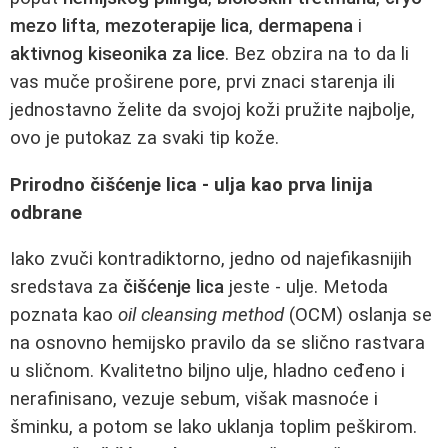
mezo lifta
,
mezoterapije lica
,
dermapena
i
aktivnog kiseonika za lice
. Bez obzira na to da li
vas muče proširene pore, prvi znaci starenja ili
jednostavno želite da svojoj koži pružite najbolje,
ovo je putokaz za svaki tip kože.
Prirodno čišćenje lica - ulja kao prva linija
odbrane
Iako zvuči kontradiktorno, jedno od najefikasnijih
sredstava za
čišćenje lica
jeste - ulje. Metoda
poznata kao
oil cleansing method
(OCM) oslanja se
na osnovno hemijsko pravilo da se slično rastvara
u sličnom. Kvalitetno biljno ulje, hladno ceđeno i
nerafinisano, vezuje sebum, višak masnoće i
šminku, a potom se lako uklanja toplim peškirom.