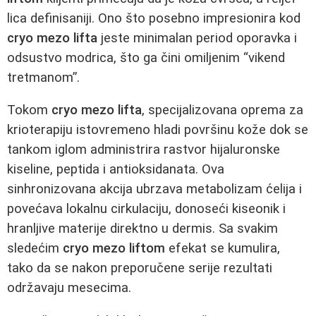
lica definisaniji. Ono što posebno impresionira kod
cryo mezo lifta
jeste minimalan period oporavka i
odsustvo modrica, što ga čini omiljenim “vikend
tretmanom”.
Tokom
cryo mezo lifta
, specijalizovana oprema za
krioterapiju istovremeno hladi površinu kože dok se
tankom iglom administrira rastvor hijaluronske
kiseline, peptida i antioksidanata. Ova
sinhronizovana akcija ubrzava metabolizam ćelija i
povećava lokalnu cirkulaciju, donoseći kiseonik i
hranljive materije direktno u dermis. Sa svakim
sledećim
cryo mezo liftom
efekat se kumulira,
tako da se nakon preporučene serije rezultati
održavaju mesecima.