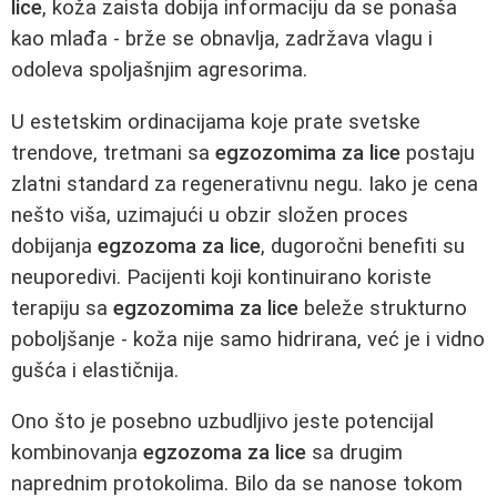
lice
, koža zaista dobija informaciju da se ponaša
kao mlađa - brže se obnavlja, zadržava vlagu i
odoleva spoljašnjim agresorima.
U estetskim ordinacijama koje prate svetske
trendove, tretmani sa
egzozomima za lice
postaju
zlatni standard za regenerativnu negu. Iako je cena
nešto viša, uzimajući u obzir složen proces
dobijanja
egzozoma za lice
, dugoročni benefiti su
neuporedivi. Pacijenti koji kontinuirano koriste
terapiju sa
egzozomima za lice
beleže strukturno
poboljšanje - koža nije samo hidrirana, već je i vidno
gušća i elastičnija.
Ono što je posebno uzbudljivo jeste potencijal
kombinovanja
egzozoma za lice
sa drugim
naprednim protokolima. Bilo da se nanose tokom