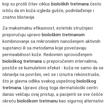
koji su prošli čitav ciklus
bioloških tretmana
često
ističu da im koža izgleda gušće, podmlađenije i
znatno blistavije.
Za maksimalnu efikasnost, estetski stručnjaci
preporučuju upravo
biološkim tretmanom
kombinovanje sa mikronskim nanošenjem aktivnih
supstanci ili sa metodama koje povećavaju
permeabilnost kože. Redovnim sprovođenjem
biološkog tretmana
u preporučenim intervalima,
postiže se kumulativni efekat - koža ne samo da se
obnavlja na površini, već se i iznutra rekonstruiše,
što je glavna odlika svakog uspešnog
biološkog
tretmana
. Upravo zbog toga dermatološki centri
danas veličaju ovaj pristup, a pacijenti se sve češće
okreću
biološkom tretmanu
kao sigurnoj alternativi