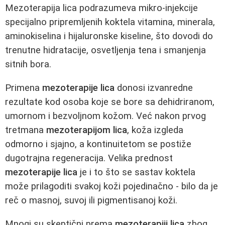
Mezoterapija lica podrazumeva mikro-injekcije
specijalno pripremljenih koktela vitamina, minerala,
aminokiselina i hijaluronske kiseline, što dovodi do
trenutne hidratacije, osvetljenja tena i smanjenja
sitnih bora.
Primena
mezoterapije lica
donosi izvanredne
rezultate kod osoba koje se bore sa dehidriranom,
umornom i bezvoljnom kožom. Već nakon prvog
tretmana
mezoterapijom lica
, koža izgleda
odmorno i sjajno, a kontinuitetom se postiže
dugotrajna regeneracija. Velika prednost
mezoterapije lica
je i to što se sastav koktela
može prilagoditi svakoj koži pojedinačno - bilo da je
reč o masnoj, suvoj ili pigmentisanoj koži.
Mnogi su skeptični prema
mezoterapiji lica
zbog