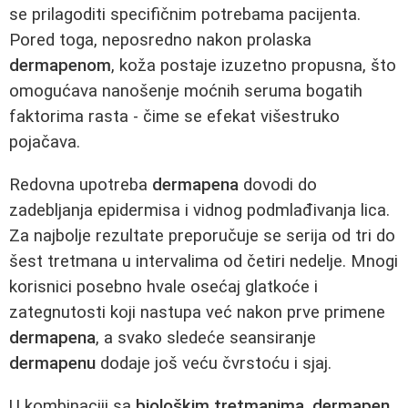
se prilagoditi specifičnim potrebama pacijenta.
Pored toga, neposredno nakon prolaska
dermapenom
, koža postaje izuzetno propusna, što
omogućava nanošenje moćnih seruma bogatih
faktorima rasta - čime se efekat višestruko
pojačava.
Redovna upotreba
dermapena
dovodi do
zadebljanja epidermisa i vidnog podmlađivanja lica.
Za najbolje rezultate preporučuje se serija od tri do
šest tretmana u intervalima od četiri nedelje. Mnogi
korisnici posebno hvale osećaj glatkoće i
zategnutosti koji nastupa već nakon prve primene
dermapena
, a svako sledeće seansiranje
dermapenu
dodaje još veću čvrstoću i sjaj.
U kombinaciji sa
biološkim tretmanima
,
dermapen