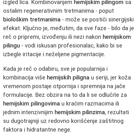
izgled lica. Kombinovanjem
hemijskim pilingom
sa
ostalim regenerativnim tretmanima - poput
biološkim tretmanima
- može se postići sinergijski
efekat. Ključno je, međutim, da sve faze - bilo da je
reč o pripremi, izvođenju ili nezi nakon
hemijskom
pilingu
- vodi iskusan profesionalac, kako bi se
izbegle iritacije i neželjene pigmentacije.
Kada je reč o odabiru, sve je popularnija i
kombinacija više
hemijskih piligna
u seriji, jer koža
vremenom postaje otpornija i spremnija na jače
formulacije. Bez obzira na to da li se odlučite za
hemijskim pilingovima
u kraćim razmacima ili
jednim intenzivnijim
hemijskim pilinzima
, rezultati
su dugotrajniji uz redovno korišćenje zaštitnog
faktora i hidratantne nege.