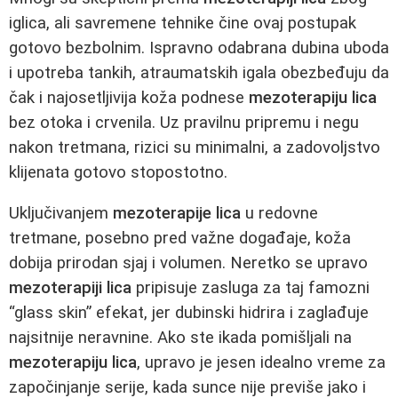
iglica, ali savremene tehnike čine ovaj postupak
gotovo bezbolnim. Ispravno odabrana dubina uboda
i upotreba tankih, atraumatskih igala obezbeđuju da
čak i najosetljivija koža podnese
mezoterapiju lica
bez otoka i crvenila. Uz pravilnu pripremu i negu
nakon tretmana, rizici su minimalni, a zadovoljstvo
klijenata gotovo stopostotno.
Uključivanjem
mezoterapije lica
u redovne
tretmane, posebno pred važne događaje, koža
dobija prirodan sjaj i volumen. Neretko se upravo
mezoterapiji lica
pripisuje zasluga za taj famozni
“glass skin” efekat, jer dubinski hidrira i zaglađuje
najsitnije neravnine. Ako ste ikada pomišljali na
mezoterapiju lica
, upravo je jesen idealno vreme za
započinjanje serije, kada sunce nije previše jako i