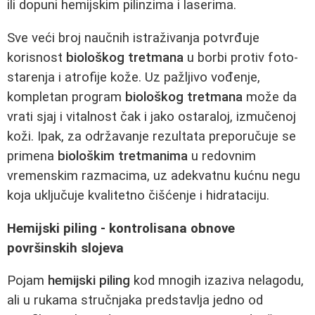
ili dopuni hemijskim pilinzima i laserima.
Sve veći broj naučnih istraživanja potvrđuje
korisnost
biološkog tretmana
u borbi protiv foto-
starenja i atrofije kože. Uz pažljivo vođenje,
kompletan program
biološkog tretmana
može da
vrati sjaj i vitalnost čak i jako ostaraloj, izmučenoj
koži. Ipak, za održavanje rezultata preporučuje se
primena
biološkim tretmanima
u redovnim
vremenskim razmacima, uz adekvatnu kućnu negu
koja uključuje kvalitetno čišćenje i hidrataciju.
Hemijski piling - kontrolisana obnove
površinskih slojeva
Pojam
hemijski piling
kod mnogih izaziva nelagodu,
ali u rukama stručnjaka predstavlja jedno od