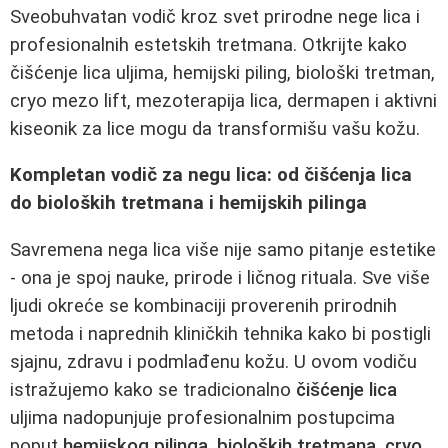
Sveobuhvatan vodič kroz svet prirodne nege lica i
profesionalnih estetskih tretmana. Otkrijte kako
čišćenje lica uljima, hemijski piling, biološki tretman,
cryo mezo lift, mezoterapija lica, dermapen i aktivni
kiseonik za lice mogu da transformišu vašu kožu.
Kompletan vodič za negu lica: od čišćenja lica
do bioloških tretmana i hemijskih pilinga
Savremena nega lica više nije samo pitanje estetike
- ona je spoj nauke, prirode i ličnog rituala. Sve više
ljudi okreće se kombinaciji proverenih prirodnih
metoda i naprednih kliničkih tehnika kako bi postigli
sjajnu, zdravu i podmlađenu kožu. U ovom vodiču
istražujemo kako se tradicionalno
čišćenje lica
uljima nadopunjuje profesionalnim postupcima
poput
hemijskog pilinga
,
bioloških tretmana
,
cryo