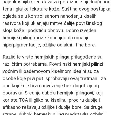
najefikasnijih sredstava za postizanje ujednačenog
tena i glatke teksture kože. Suština ovog postupka
ogleda se u kontrolisanom nanošenju kiselih
rastvora koji uklanjaju mrtve ćelije površinskog
sloja kože i podstiču obnovu. Dobro izveden
hemijski piling
može značajno da umanji
hiperpigmentacije, ožiljke od akni i fine bore.
Različite vrste
hemijskih pilinga
prilagođene su
različitim potrebama. Površinski
hemijski pilinzi
voćnim ili bademovom kiselinom idealni su za
osobe koje prvi put isprobavaju ovaj tretman i za
one koji žele brzo osveženje bez dugotrajnog
oporavka. Srednje duboki
hemijski pilingovi
, koji
koriste TCA ili glikolnu kiselinu, prodiru dublje i
efikasno rešavaju ožiljke i dublje bore. Sa druge
strane, duboki
hemijski piling
predstavlja ozbiljniji