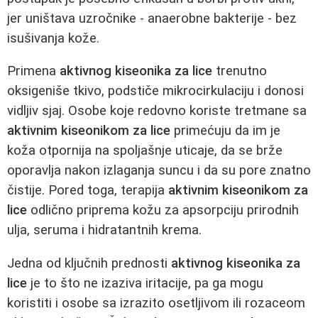
jer uništava uzročnike - anaerobne bakterije - bez
isušivanja kože.
Primena
aktivnog kiseonika za lice
trenutno
oksigeniše tkivo, podstiče mikrocirkulaciju i donosi
vidljiv sjaj. Osobe koje redovno koriste tretmane sa
aktivnim kiseonikom za lice
primećuju da im je
koža otpornija na spoljašnje uticaje, da se brže
oporavlja nakon izlaganja suncu i da su pore znatno
čistije. Pored toga, terapija
aktivnim kiseonikom za
lice
odlično priprema kožu za apsorpciju prirodnih
ulja, seruma i hidratantnih krema.
Jedna od ključnih prednosti
aktivnog kiseonika za
lice
je to što ne izaziva iritacije, pa ga mogu
koristiti i osobe sa izrazito osetljivom ili rozaceom