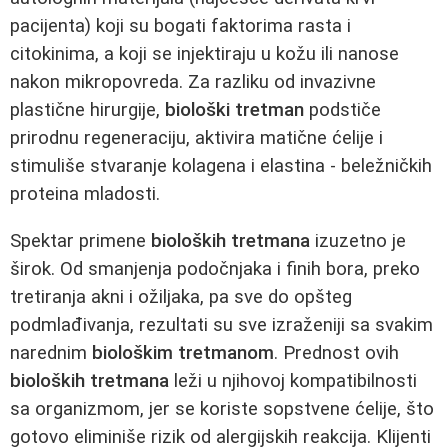
pacijenta) koji su bogati faktorima rasta i
citokinima, a koji se injektiraju u kožu ili nanose
nakon mikropovreda. Za razliku od invazivne
plastične hirurgije,
biološki tretman
podstiče
prirodnu regeneraciju, aktivira matične ćelije i
stimuliše stvaranje kolagena i elastina - beležničkih
proteina mladosti.
Spektar primene
bioloških tretmana
izuzetno je
širok. Od smanjenja podočnjaka i finih bora, preko
tretiranja akni i ožiljaka, pa sve do opšteg
podmlađivanja, rezultati su sve izraženiji sa svakim
narednim
biološkim tretmanom
. Prednost ovih
bioloških tretmana
leži u njihovoj kompatibilnosti
sa organizmom, jer se koriste sopstvene ćelije, što
gotovo eliminiše rizik od alergijskih reakcija. Klijenti