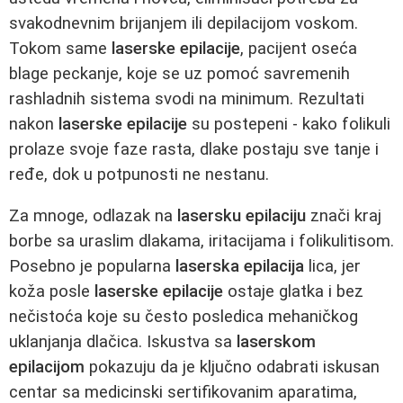
svakodnevnim brijanjem ili depilacijom voskom.
Tokom same
laserske epilacije
, pacijent oseća
blage peckanje, koje se uz pomoć savremenih
rashladnih sistema svodi na minimum. Rezultati
nakon
laserske epilacije
su postepeni - kako folikuli
prolaze svoje faze rasta, dlake postaju sve tanje i
ređe, dok u potpunosti ne nestanu.
Za mnoge, odlazak na
lasersku epilaciju
znači kraj
borbe sa uraslim dlakama, iritacijama i folikulitisom.
Posebno je popularna
laserska epilacija
lica, jer
koža posle
laserske epilacije
ostaje glatka i bez
nečistoća koje su često posledica mehaničkog
uklanjanja dlačica. Iskustva sa
laserskom
epilacijom
pokazuju da je ključno odabrati iskusan
centar sa medicinski sertifikovanim aparatima,