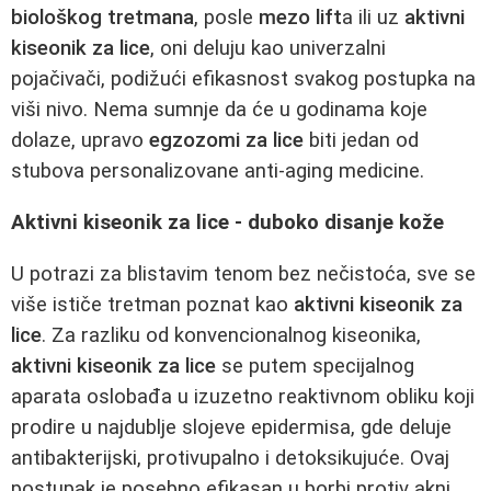
biološkog tretmana
, posle
mezo lift
a ili uz
aktivni
kiseonik za lice
, oni deluju kao univerzalni
pojačivači, podižući efikasnost svakog postupka na
viši nivo. Nema sumnje da će u godinama koje
dolaze, upravo
egzozomi za lice
biti jedan od
stubova personalizovane anti-aging medicine.
Aktivni kiseonik za lice - duboko disanje kože
U potrazi za blistavim tenom bez nečistoća, sve se
više ističe tretman poznat kao
aktivni kiseonik za
lice
. Za razliku od konvencionalnog kiseonika,
aktivni kiseonik za lice
se putem specijalnog
aparata oslobađa u izuzetno reaktivnom obliku koji
prodire u najdublje slojeve epidermisa, gde deluje
antibakterijski, protivupalno i detoksikujuće. Ovaj
postupak je posebno efikasan u borbi protiv akni,