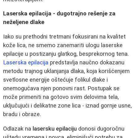
Laserska epilacija - dugotrajno rešenje za
neželjene dlake
Iako su prethodni tretmani fokusirani na kvalitet
kože lica, ne smemo zanemariti ulogu laserske
epilacije u postizanju glatkog, besprekornog tena.
Laserska epilacija
predstavlja naučno dokazanu
metodu trajnog uklanjanja dlaka, koja korišćenjem
svetlosne energije oštećuje folikul dlake i
onemogućava njen ponovni rast. Postupak se
može primeniti na gotovo svim delovima tela,
uključujući i delikatne zone lica - iznad gornje usne,
bradu i obraze.
Odlazak na
lasersku epilaciju
donosi dugoročnu
uštedu vremena i novca, eliminišući potrebu za