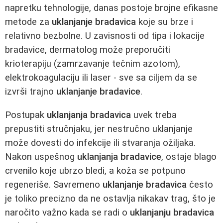
napretku tehnologije, danas postoje brojne efikasne
metode za
uklanjanje bradavica
koje su brze i
relativno bezbolne. U zavisnosti od tipa i lokacije
bradavice, dermatolog može preporučiti
krioterapiju (zamrzavanje tečnim azotom),
elektrokoagulaciju ili laser - sve sa ciljem da se
izvrši trajno
uklanjanje bradavice
.
Postupak
uklanjanja bradavica
uvek treba
prepustiti stručnjaku, jer nestručno uklanjanje
može dovesti do infekcije ili stvaranja ožiljaka.
Nakon uspešnog
uklanjanja bradavice
, ostaje blago
crvenilo koje ubrzo bledi, a koža se potpuno
regeneriše. Savremeno
uklanjanje bradavica
često
je toliko precizno da ne ostavlja nikakav trag, što je
naročito važno kada se radi o
uklanjanju bradavica