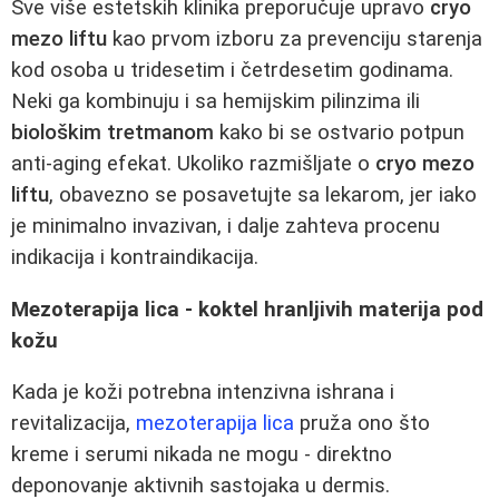
Sve više estetskih klinika preporučuje upravo
cryo
mezo liftu
kao prvom izboru za prevenciju starenja
kod osoba u tridesetim i četrdesetim godinama.
Neki ga kombinuju i sa hemijskim pilinzima ili
biološkim tretmanom
kako bi se ostvario potpun
anti-aging efekat. Ukoliko razmišljate o
cryo mezo
liftu
, obavezno se posavetujte sa lekarom, jer iako
je minimalno invazivan, i dalje zahteva procenu
indikacija i kontraindikacija.
Mezoterapija lica - koktel hranljivih materija pod
kožu
Kada je koži potrebna intenzivna ishrana i
revitalizacija,
mezoterapija lica
pruža ono što
kreme i serumi nikada ne mogu - direktno
deponovanje aktivnih sastojaka u dermis.