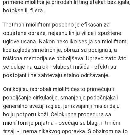
primene
miolifta
je prirodan lifting efekat bez igala,
botoksa ili filera.
Tretman
mioliftom
posebno je efikasan za
opuštene obraze, nejasnu liniju vilice i spuštene
uglove usana. Nakon nekoliko sesija sa
mioliftom
,
lice izgleda simetričnije, obrazi su podignuti, a
mišićna memorija se poboljšava. Upravo zato što
se deluje na uzrok - slabost mišića - efekti su
postojani i ne zahtevaju stalno održavanje.
Oni koji su isprobali
miolift
često primećuju i
poboljšanje cirkulacije, smanjenje podočnjaka i
generalno svežiji izgled, jer izvajaniji mišići daju
bolju potporu koži. Celokupna procedura sa
mioliftom
je prijatna - osećaju se blagi, ritmični
trzaji - i nema nikakvog oporavka. S obzirom na to