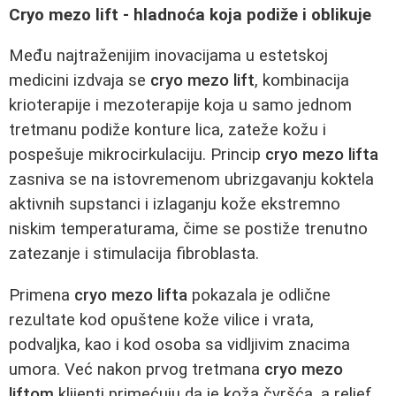
Cryo mezo lift - hladnoća koja podiže i oblikuje
Među najtraženijim inovacijama u estetskoj
medicini izdvaja se
cryo mezo lift
, kombinacija
krioterapije i mezoterapije koja u samo jednom
tretmanu podiže konture lica, zateže kožu i
pospešuje mikrocirkulaciju. Princip
cryo mezo lifta
zasniva se na istovremenom ubrizgavanju koktela
aktivnih supstanci i izlaganju kože ekstremno
niskim temperaturama, čime se postiže trenutno
zatezanje i stimulacija fibroblasta.
Primena
cryo mezo lifta
pokazala je odlične
rezultate kod opuštene kože vilice i vrata,
podvaljka, kao i kod osoba sa vidljivim znacima
umora. Već nakon prvog tretmana
cryo mezo
liftom
klijenti primećuju da je koža čvršća, a reljef