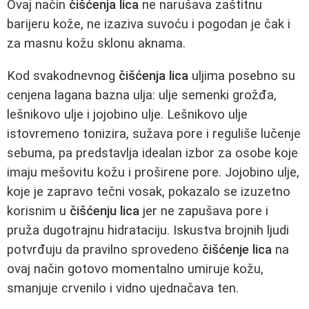
Ovaj način
čišćenja lica
ne narušava zaštitnu
barijeru kože, ne izaziva suvoću i pogodan je čak i
za masnu kožu sklonu aknama.
Kod svakodnevnog
čišćenja lica
uljima posebno su
cenjena lagana bazna ulja: ulje semenki grožđa,
lešnikovo ulje i jojobino ulje. Lešnikovo ulje
istovremeno tonizira, sužava pore i reguliše lučenje
sebuma, pa predstavlja idealan izbor za osobe koje
imaju mešovitu kožu i proširene pore. Jojobino ulje,
koje je zapravo tečni vosak, pokazalo se izuzetno
korisnim u
čišćenju lica
jer ne zapušava pore i
pruža dugotrajnu hidrataciju. Iskustva brojnih ljudi
potvrđuju da pravilno sprovedeno
čišćenje lica
na
ovaj način gotovo momentalno umiruje kožu,
smanjuje crvenilo i vidno ujednačava ten.