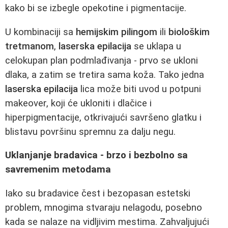
kako bi se izbegle opekotine i pigmentacije.
U kombinaciji sa
hemijskim pilingom
ili
biološkim
tretmanom
,
laserska epilacija
se uklapa u
celokupan plan podmlađivanja - prvo se ukloni
dlaka, a zatim se tretira sama koža. Tako jedna
laserska epilacija
lica može biti uvod u potpuni
makeover, koji će ukloniti i dlačice i
hiperpigmentacije, otkrivajući savršeno glatku i
blistavu površinu spremnu za dalju negu.
Uklanjanje bradavica - brzo i bezbolno sa
savremenim metodama
Iako su bradavice čest i bezopasan estetski
problem, mnogima stvaraju nelagodu, posebno
kada se nalaze na vidljivim mestima. Zahvaljujući