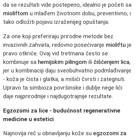
da se rezultati vide postepeno, idealno je početi sa
mioliftom
u mlađem životnom dobu, preventivno, i
tako odložiti pojavu izraženijeg opuštanja.
Za one koji preferiraju prirodne metode bez
invazivnih zahvata, redovno posećivanje
mioliftu
je
pravo otkriće. Ovaj vid tretmana često se
kombinuje sa
hemijskim pilingom
ili
čišćenjem lica
,
jer u kombinaciji daju sveobuhvatno podmlađivanje
- koža je čista i glatka, a mišići čvrsti i zategnuti.
Upravo ta simbioza površinske i dublje nege lići
daje najprirodnije i najdugotrajnije rezultate.
Egzozomi za lice - budućnost regenerativne
medicine u estetici
Najnovija reč u obnavljanju kože su
egzozomi za