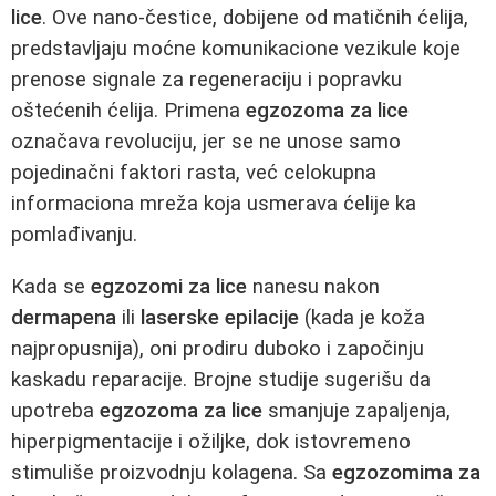
lice
. Ove nano-čestice, dobijene od matičnih ćelija,
predstavljaju moćne komunikacione vezikule koje
prenose signale za regeneraciju i popravku
oštećenih ćelija. Primena
egzozoma za lice
označava revoluciju, jer se ne unose samo
pojedinačni faktori rasta, već celokupna
informaciona mreža koja usmerava ćelije ka
pomlađivanju.
Kada se
egzozomi za lice
nanesu nakon
dermapena
ili
laserske epilacije
(kada je koža
najpropusnija), oni prodiru duboko i započinju
kaskadu reparacije. Brojne studije sugerišu da
upotreba
egzozoma za lice
smanjuje zapaljenja,
hiperpigmentacije i ožiljke, dok istovremeno
stimuliše proizvodnju kolagena. Sa
egzozomima za