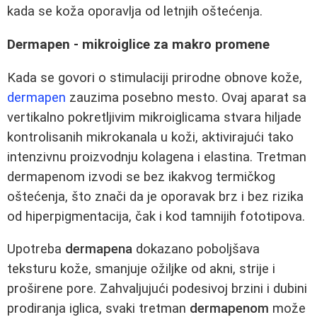
kada se koža oporavlja od letnjih oštećenja.
Dermapen - mikroiglice za makro promene
Kada se govori o stimulaciji prirodne obnove kože,
dermapen
zauzima posebno mesto. Ovaj aparat sa
vertikalno pokretljivim mikroiglicama stvara hiljade
kontrolisanih mikrokanala u koži, aktivirajući tako
intenzivnu proizvodnju kolagena i elastina. Tretman
dermapenom izvodi se bez ikakvog termičkog
oštećenja, što znači da je oporavak brz i bez rizika
od hiperpigmentacija, čak i kod tamnijih fototipova.
Upotreba
dermapena
dokazano poboljšava
teksturu kože, smanjuje ožiljke od akni, strije i
proširene pore. Zahvaljujući podesivoj brzini i dubini
prodiranja iglica, svaki tretman
dermapenom
može