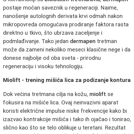
postaje moćan saveznik u regeneraciji. Naime,
nanošenje autolognih derivata krvi odmah nakon
mikropovreda omogućava prodiranje faktora rasta
direktno u tkivo, što ubrzava zaceljenje i
podmlađivanje. Tako jedan
dermapen
tretman
može da zameni nekoliko meseci klasične nege i da
donese najbolje od oba sveta - prirodnu
regeneraciju i visoku tehnologiju.
Miolift - trening mišića lica za podizanje kontura
Dok većina tretmana cilja na kožu,
miolift
se
fokusira na mišiće lica. Ovaj neinvazivni aparat
koristi električne impulse niske frekvencije kako bi
izazvao kontrakcije mišića i tako ih ojačao i tonirao,
slično kao što se telo oblikuje u teretani. Rezultat