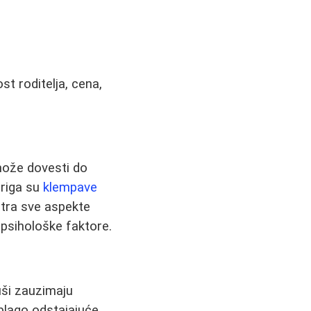
st roditelja, cena,
 može dovesti do
briga su
klempave
atra sve aspekte
 psihološke faktore.
uši zauzimaju
 blago odstajajuće