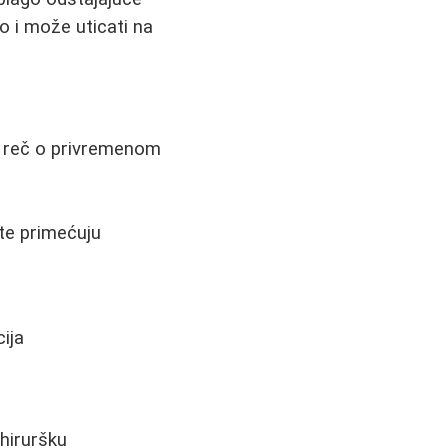
o i može uticati na
 je reč o privremenom
šte primećuju
ija
 hiruršku