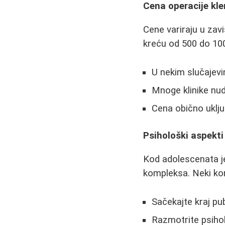
Cena operacije kle
Cene variraju u zavi
kreću od 500 do 10
U nekim slučajev
Mnoge klinike nud
Cena obično uklju
Psihološki aspekti
Kod adolescenata j
kompleksa. Neki kor
Sačekajte kraj pu
Razmotrite psiho