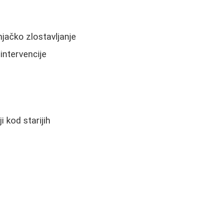
jačko zlostavljanje
intervencije
i kod starijih