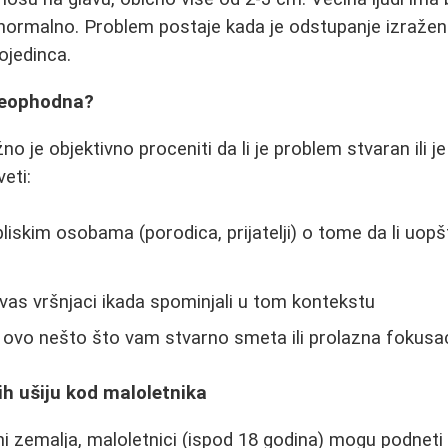
 normalno. Problem postaje kada je odstupanje izražen
ojedinca.
 neophodna?
žno je objektivno proceniti da li je problem stvaran ili
eti:
liskim osobama (porodica, prijatelji) o tome da li uop
u vas vršnjaci ikada spominjali u tom kontekstu
je ovo nešto što vam stvarno smeta ili prolazna fokusac
h ušiju kod maloletnika
ćini zemalja, maloletnici (ispod 18 godina) mogu podneti