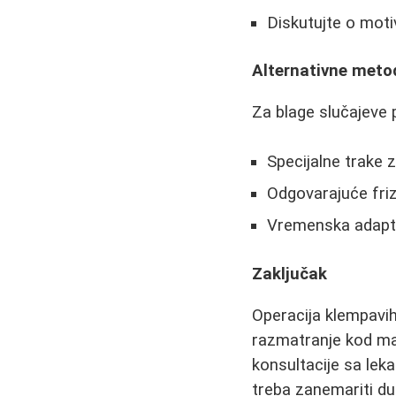
Diskutujte o motiva
Alternativne meto
Za blage slučajeve p
Specijalne trake z
Odgovarajuće friz
Vremenska adaptac
Zaključak
Operacija klempavih 
razmatranje kod malo
konsultacije sa leka
treba zanemariti dug