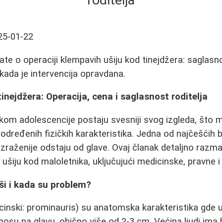
roditelja
25-01-22
te o operaciji klempavih ušiju kod tinejdžera: saglasno
 kada je intervencija opravdana.
inejdžera: Operacija, cena i saglasnost roditelja
okom adolescencije postaju svesniji svog izgleda, što
 određenih fizičkih karakteristika. Jedna od najčešćih 
 izraženije odstaju od glave. Ovaj članak detaljno razm
ušiju kod maloletnika, uključujući medicinske, pravne i
ši i kada su problem?
inski: prominauris) su anatomska karakteristika gde 
dnosu na glavu, obično više od 2-3 cm. Većina ljudi ima