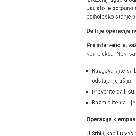
uši, što je potpuno
psihološko stanje p
Da li je operacija
Pre intervencije, va
kompleksu. Neki sav
Razgovarajte sa b
odstajanje ušiju
Proverite da li s
Razmislite da li 
Operacija klempavi
U Srbiji, kao i u ve