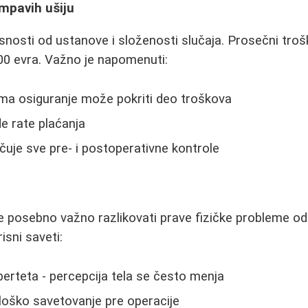
mpavih ušiju
snosti od ustanove i složenosti slučaja. Prosečni trošk
00 evra. Važno je napomenuti:
ima osiguranje može pokriti deo troškova
e rate plaćanja
čuje sve pre- i postoperativne kontrole
e posebno važno razlikovati prave fizičke probleme od
isni saveti:
berteta - percepcija tela se često menja
loško savetovanje pre operacije