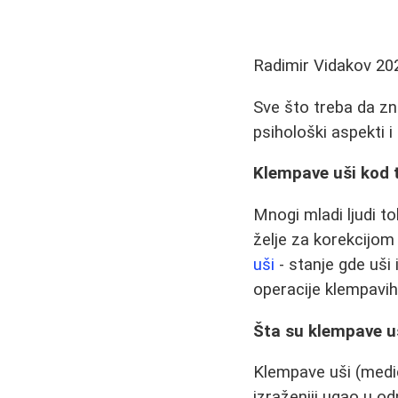
Radimir Vidakov
20
Sve što treba da zna
psihološki aspekti i
Klempave uši kod t
Mnogi mladi ljudi t
želje za korekcijom
uši
- stanje gde uši
operacije klempavih 
Šta su klempave u
Klempave uši (medic
izraženiji ugao u o