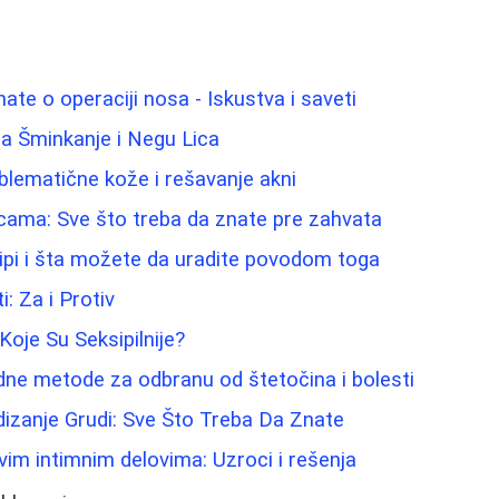
ate o operaciji nosa - Iskustva i saveti
a Šminkanje i Negu Lica
blematične kože i rešavanje akni
icama: Sve što treba da znate pre zahvata
ipi i šta možete da uradite povodom toga
i: Za i Protiv
Koje Su Seksipilnije?
odne metode za odbranu od štetočina i bolesti
izanje Grudi: Sve Što Treba Da Znate
ivim intimnim delovima: Uzroci i rešenja