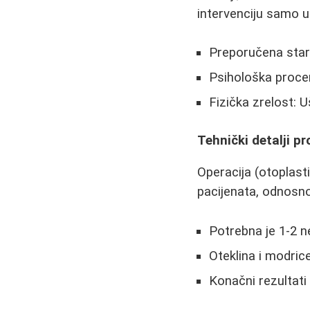
intervenciju samo uz
Preporučena staro
Psihološka procen
Fizička zrelost: U
Tehnički detalji p
Operacija (otoplasti
pacijenata, odnosno
Potrebna je 1-2 n
Oteklina i modric
Konačni rezultati 