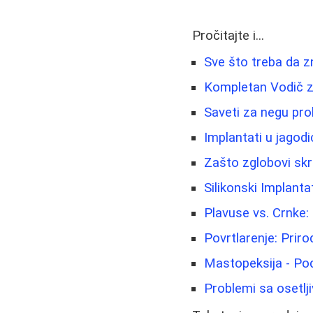
Pročitajte i...
Sve što treba da zn
Kompletan Vodič z
Saveti za negu pro
Implantati u jagod
Zašto zglobovi skr
Silikonski Implantat
Plavuse vs. Crnke: 
Povrtlarenje: Prir
Mastopeksija - Pod
Problemi sa osetlj