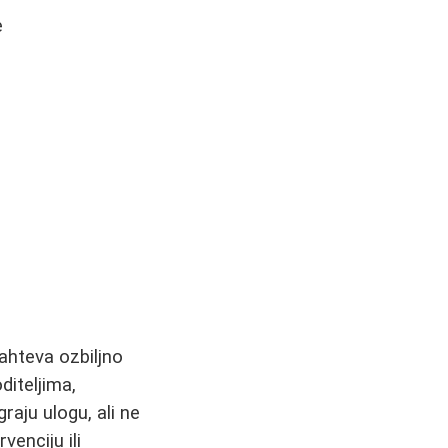
e
zahteva ozbiljno
diteljima,
raju ulogu, ali ne
venciju ili