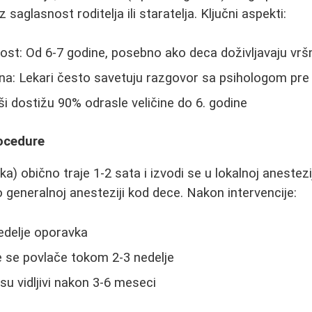
 saglasnost roditelja ili staratelja. Ključni aspekti:
st: Od 6-7 godine, posebno ako deca doživljavaju vršn
a: Lekari često savetuju razgovor sa psihologom pre 
ši dostižu 90% odrasle veličine do 6. godine
rocedure
ka) obično traje 1-2 sata i izvodi se u lokalnoj anestezij
 generalnoj anesteziji kod dece. Nakon intervencije:
edelje oporavka
e se povlače tokom 2-3 nedelje
su vidljivi nakon 3-6 meseci