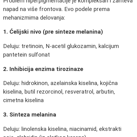
Problem hiperpigmentacije je kompleksan i zahteva
napad na više frontova. Evo podele prema
mehanizmima delovanja:
1. Ćelijski nivo (pre sinteze melanina)
Deluju: tretinoin, N-acetil glukozamin, kalcijum
pantetein sulfonat
2. Inhibicija enzima tirozinaze
Deluju: hidrokinon, azelainska kiselina, kojična
kiselina, butil rezorcinol, resveratrol, arbutin,
cimetna kiselina
3. Sinteza melanina
Deluju: linolenska kiselina, niacinamid, ekstrakti