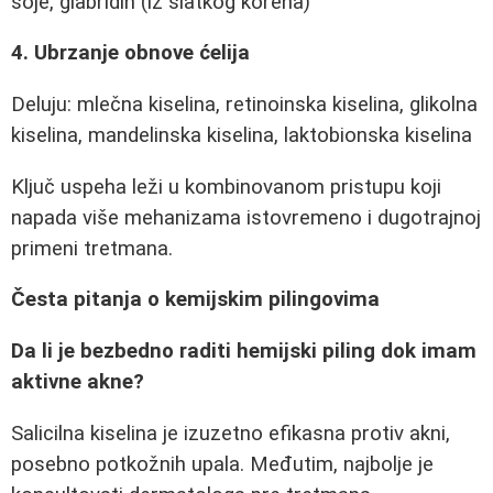
soje, glabridin (iz slatkog korena)
4. Ubrzanje obnove ćelija
Deluju: mlečna kiselina, retinoinska kiselina, glikolna
kiselina, mandelinska kiselina, laktobionska kiselina
Ključ uspeha leži u kombinovanom pristupu koji
napada više mehanizama istovremeno i dugotrajnoj
primeni tretmana.
Česta pitanja o kemijskim pilingovima
Da li je bezbedno raditi hemijski piling dok imam
aktivne akne?
Salicilna kiselina je izuzetno efikasna protiv akni,
posebno potkožnih upala. Međutim, najbolje je