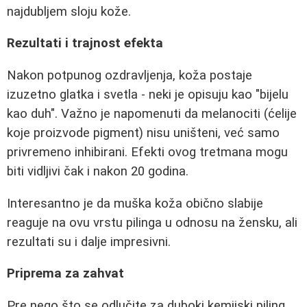
najdubljem sloju kože.
Rezultati i trajnost efekta
Nakon potpunog ozdravljenja, koža postaje
izuzetno glatka i svetla - neki je opisuju kao "bijelu
kao duh". Važno je napomenuti da melanociti (ćelije
koje proizvode pigment) nisu uništeni, već samo
privremeno inhibirani. Efekti ovog tretmana mogu
biti vidljivi čak i nakon 20 godina.
Interesantno je da muška koža obično slabije
reaguje na ovu vrstu pilinga u odnosu na žensku, ali
rezultati su i dalje impresivni.
Priprema za zahvat
Pre nego što se odlučite za duboki kemijski piling,