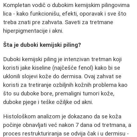
Kompletan vodič o dubokim kemijskim pilingovima
lica - kako funkcionišu, efekti, oporavak i sve što
treba znati pre zahvata. Saveti za tretmane
hiperpigmentacije i akni.
Šta je duboki kemijski piling?
Duboki kemijski piling je intenzivan tretman koji
koristi jake kiseline (najčešće fenol) kako bi se
uklonili slojevi kože do dermisa. Ovaj zahvat se
koristi za tretiranje ozbiljnih kožnih problema kao
što su duboke bore, premaligni tumori kože,
duboke pjege i teške ožiljke od akni.
Histološkom analizom je dokazano da se koža
počinje obnavljati već nakon 7 dana od tretmana, a
proces restrukturiranja se odvija čak i u dermisu -