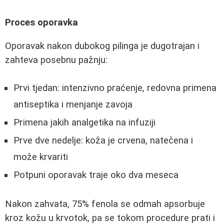
Proces oporavka
Oporavak nakon dubokog pilinga je dugotrajan i
zahteva posebnu pažnju:
Prvi tjedan: intenzivno praćenje, redovna primena
antiseptika i menjanje zavoja
Primena jakih analgetika na infuziji
Prve dve nedelje: koža je crvena, natečena i
može krvariti
Potpuni oporavak traje oko dva meseca
Nakon zahvata, 75% fenola se odmah apsorbuje
kroz kožu u krvotok, pa se tokom procedure prati i