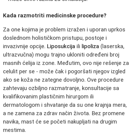
Kada razmotriti medicinske procedure?
Za one kojima je problem izražen i uporan uprkos
doslednom holističkom pristupu, postoje i
invazivnije opcije.
Liposukcija
ili
lipoliza
(laserska,
ultrazvučna) mogu trajno ukloniti određeni broj
masnih ćelija iz zone. Međutim, ovo nije rešenje za
celulit per se - može čak i pogoršati njegov izgled
ako se koža ne zategne dovoljno. Ove procedure
zahtevaju ozbiljno razmatranje, konsultacije sa
kvalifikovanim plastičnim hirurgom ili
dermatologom i shvatanje da su one krajnja mera,
a ne zamena za zdrav način života. Bez promene
navika, mast će se početi nakupljati na drugim
mestima.