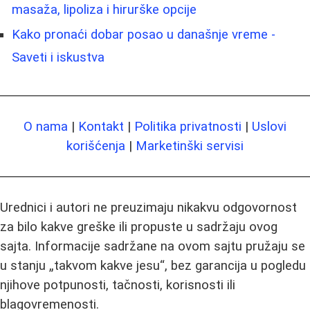
masaža, lipoliza i hirurške opcije
Kako pronaći dobar posao u današnje vreme -
Saveti i iskustva
O nama
|
Kontakt
|
Politika privatnosti
|
Uslovi
korišćenja
|
Marketinški servisi
Urednici i autori ne preuzimaju nikakvu odgovornost
za bilo kakve greške ili propuste u sadržaju ovog
sajta. Informacije sadržane na ovom sajtu pružaju se
u stanju „takvom kakve jesu“, bez garancija u pogledu
njihove potpunosti, tačnosti, korisnosti ili
blagovremenosti.