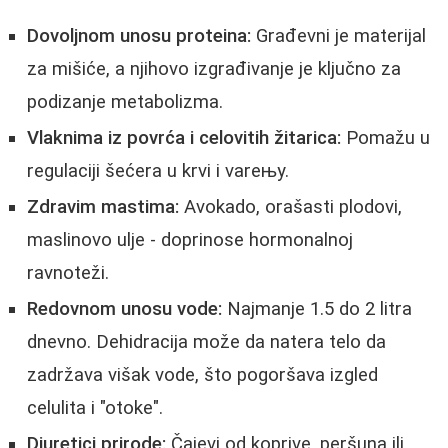
Dovoljnom unosu proteina:
Građevni je materijal
za mišiće, a njihovo izgrađivanje je ključno za
podizanje metabolizma.
Vlaknima iz povrća i celovitih žitarica:
Pomažu u
regulaciji šećera u krvi i vareњу.
Zdravim mastima:
Avokado, orašasti plodovi,
maslinovo ulje - doprinose hormonalnoj
ravnoteži.
Redovnom unosu vode:
Najmanje 1.5 do 2 litra
dnevno. Dehidracija može da natera telo da
zadržava višak vode, što pogoršava izgled
celulita i "otoke".
Diuretici prirode:
Čajevi od koprive, peršuna ili