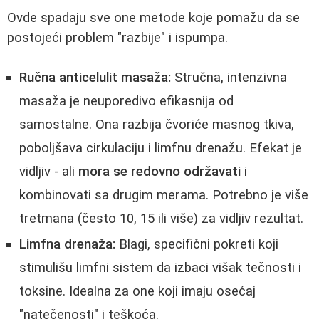
Ovde spadaju sve one metode koje pomažu da se
postojeći problem "razbije" i ispumpa.
Ručna anticelulit masaža:
Stručna, intenzivna
masaža je neuporedivo efikasnija od
samostalne. Ona razbija čvoriće masnog tkiva,
poboljšava cirkulaciju i limfnu drenažu. Efekat je
vidljiv - ali
mora se redovno održavati
i
kombinovati sa drugim merama. Potrebno je više
tretmana (često 10, 15 ili više) za vidljiv rezultat.
Limfna drenaža:
Blagi, specifični pokreti koji
stimulišu limfni sistem da izbaci višak tečnosti i
toksine. Idealna za one koji imaju osećaj
"natečenosti" i teškoća.