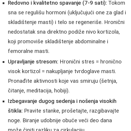
Redovno i kvalitetno spavanje (7-9 sati):
Tokom
sna se regulišu hormoni (uključujući one za glad i
skladištenje masti) i telo se regeneriše. Hronični
nedostatak sna direktno podiže nivo kortizola,
koji promoviše skladištenje abdominalne i
femoralne masti.
Upravljanje stresom:
Hronični stres = hronično
visok kortizol = nakupljanje tvrdoglave masti.
Pronađite aktivnosti koje vas smiruju (šetnja,
čitanje, meditacija, hobiji).
Izbegavanje dugog sedenja i nošenja visokih
štikla:
Pravite stanke, prošetajte, razgibavajte
noge. Biranje udobnije obuće veći deo dana
može činiti razliku za cirkulaciju.