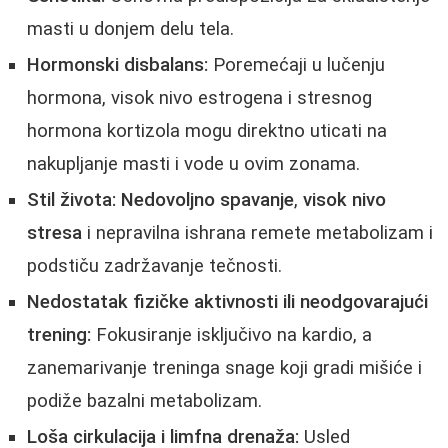
masti u donjem delu tela.
Hormonski disbalans:
Poremećaji u lučenju
hormona, visok nivo estrogena i stresnog
hormona kortizola mogu direktno uticati na
nakupljanje masti i vode u ovim zonama.
Stil života:
Nedovoljno spavanje
,
visok nivo
stresa
i nepravilna ishrana remete metabolizam i
podstiču zadržavanje tečnosti.
Nedostatak fizičke aktivnosti ili neodgovarajući
trening:
Fokusiranje isključivo na kardio, a
zanemarivanje treninga snage koji gradi mišiće i
podiže bazalni metabolizam.
Loša cirkulacija i limfna drenaža:
Usled