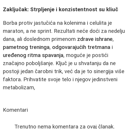
Zaključak: Strpljenje i konzistentnost su kliuč
Borba protiv jastučića na kolenima i celulita je
maraton, a ne sprint. Rezultati neće doći za nedelju
dana, ali doslednom primenom
zdrave ishrane
,
pametnog treninga
,
odgovarajućih tretmana
i
uređenog ritma spavanja
, moguće je postići
značajno poboljšanje. Ključ je u shvatanju da ne
postoji jedan čarobni trik, već da je to sinergija više
faktora. Prihvatite svoje telo i njegov jedinstveni
metabolizam,
Komentari
Trenutno nema komentara za ovaj članak.