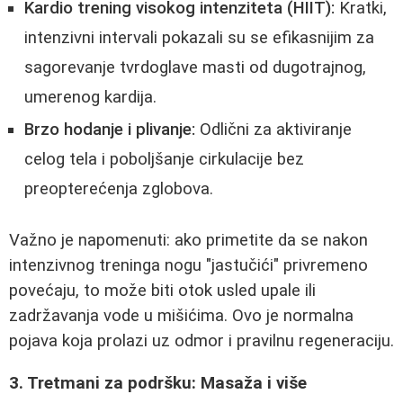
Kardio trening visokog intenziteta (HIIT):
Kratki,
intenzivni intervali pokazali su se efikasnijim za
sagorevanje tvrdoglave masti od dugotrajnog,
umerenog kardija.
Brzo hodanje i plivanje:
Odlični za aktiviranje
celog tela i poboljšanje cirkulacije bez
preopterećenja zglobova.
Važno je napomenuti: ako primetite da se nakon
intenzivnog treninga nogu "jastučići" privremeno
povećaju, to može biti otok usled upale ili
zadržavanja vode u mišićima. Ovo je normalna
pojava koja prolazi uz odmor i pravilnu regeneraciju.
3. Tretmani za podršku: Masaža i više