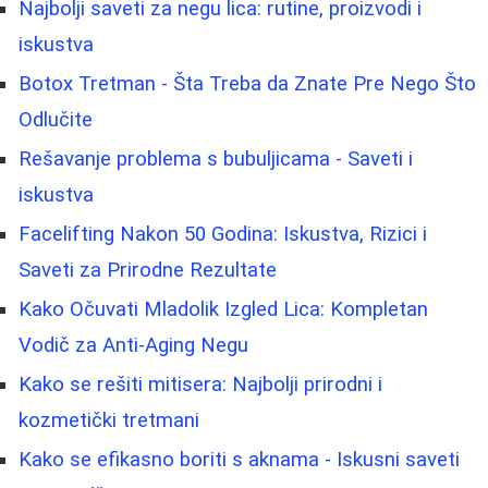
Najbolji saveti za negu lica: rutine, proizvodi i
iskustva
Botox Tretman - Šta Treba da Znate Pre Nego Što
Odlučite
Rešavanje problema s bubuljicama - Saveti i
iskustva
Facelifting Nakon 50 Godina: Iskustva, Rizici i
Saveti za Prirodne Rezultate
Kako Očuvati Mladolik Izgled Lica: Kompletan
Vodič za Anti-Aging Negu
Kako se rešiti mitisera: Najbolji prirodni i
kozmetički tretmani
Kako se efikasno boriti s aknama - Iskusni saveti