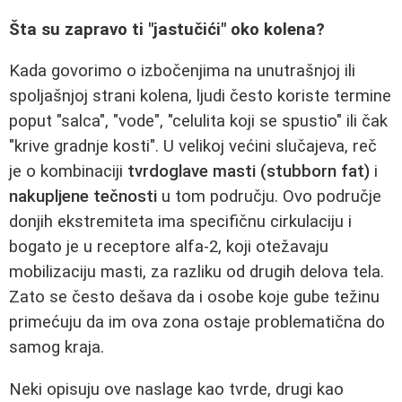
Šta su zapravo ti "jastučići" oko kolena?
Kada govorimo o izbočenjima na unutrašnjoj ili
spoljašnjoj strani kolena, ljudi često koriste termine
poput "salca", "vode", "celulita koji se spustio" ili čak
"krive gradnje kosti". U velikoj većini slučajeva, reč
je o kombinaciji
tvrdoglave masti (stubborn fat)
i
nakupljene tečnosti
u tom području. Ovo područje
donjih ekstremiteta ima specifičnu cirkulaciju i
bogato je u receptore alfa-2, koji otežavaju
mobilizaciju masti, za razliku od drugih delova tela.
Zato se često dešava da i osobe koje gube težinu
primećuju da im ova zona ostaje problematična do
samog kraja.
Neki opisuju ove naslage kao tvrde, drugi kao