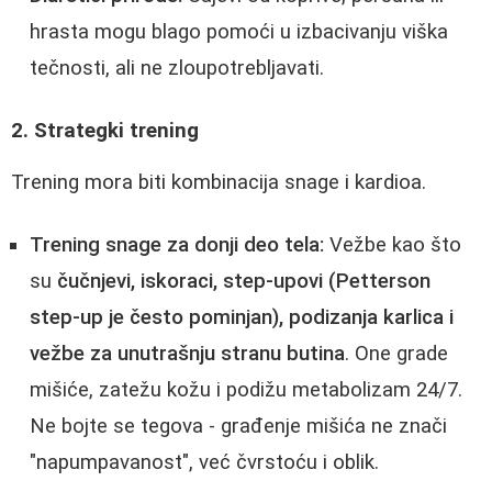
hrasta mogu blago pomoći u izbacivanju viška
tečnosti, ali ne zloupotrebljavati.
2. Strategki trening
Trening mora biti kombinacija snage i kardioa.
Trening snage za donji deo tela:
Vežbe kao što
su
čučnjevi, iskoraci, step-upovi (Petterson
step-up je često pominjan), podizanja karlica i
vežbe za unutrašnju stranu butina
. One grade
mišiće, zatežu kožu i podižu metabolizam 24/7.
Ne bojte se tegova - građenje mišića ne znači
"napumpavanost", već čvrstoću i oblik.