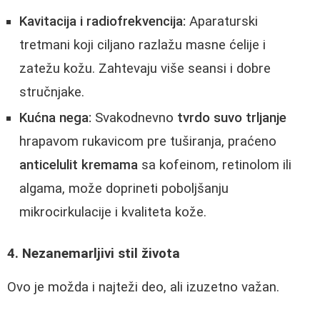
Kavitacija i radiofrekvencija:
Aparaturski
tretmani koji ciljano razlažu masne ćelije i
zatežu kožu. Zahtevaju više seansi i dobre
stručnjake.
Kućna nega:
Svakodnevno
tvrdo suvo trljanje
hrapavom rukavicom pre tuširanja, praćeno
anticelulit kremama
sa kofeinom, retinolom ili
algama, može doprineti poboljšanju
mikrocirkulacije i kvaliteta kože.
4. Nezanemarljivi stil života
Ovo je možda i najteži deo, ali izuzetno važan.