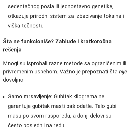
sedentačnog posla ili jednostavno genetike,
otkazuje prirodni sistem za izbacivanje toksina i
viška tečnosti.
Šta ne funkcioniše? Zablude i kratkoročna
rešenja
Mnogi su isprobali razne metode sa ograničenim ili
privremenim uspehom. Važno je prepoznati šta
nije
dovoljno:
Samo mrsavljenje:
Gubitak kilograma ne
garantuje gubitak masti baš odatle. Telo gubi
masu po svom rasporedu, a donji delovi su
često poslednji na redu.