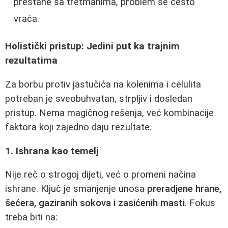
prestane sa tretmanima, problem se često
vraća.
Holistički pristup: Jedini put ka trajnim
rezultatima
Za borbu protiv jastučića na kolenima i celulita
potreban je sveobuhvatan, strpljiv i dosledan
pristup. Nema magičnog rešenja, već kombinacije
faktora koji zajedno daju rezultate.
1. Ishrana kao temelj
Nije reč o strogoj dijeti, već o promeni načina
ishrane. Ključ je smanjenje unosa
preradjene hrane,
šećera, gaziranih sokova i zasićenih masti
. Fokus
treba biti na: