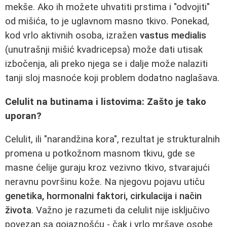
mekše. Ako ih možete uhvatiti prstima i "odvojiti"
od mišića, to je uglavnom masno tkivo. Ponekad,
kod vrlo aktivnih osoba, izražen
vastus medialis
(unutrašnji mišić kvadricepsa) može dati utisak
izbočenja, ali preko njega se i dalje može nalaziti
tanji sloj masnoće koji problem dodatno naglašava.
Celulit na butinama i listovima: Zašto je tako
uporan?
Celulit, ili "narandžina kora", rezultat je strukturalnih
promena u potkožnom masnom tkivu, gde se
masne ćelije guraju kroz vezivno tkivo, stvarajući
neravnu površinu kože. Na njegovu pojavu utiču
genetika, hormonalni faktori, cirkulacija i način
života
. Važno je razumeti da celulit nije isključivo
povezan sa gojaznošću - čak i vrlo mršave osobe