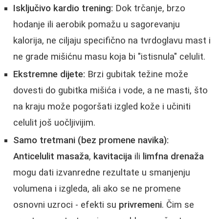
Isključivo kardio trening:
Dok trčanje, brzo
hodanje ili aerobik pomažu u sagorevanju
kalorija, ne ciljaju specifično na tvrdoglavu mast i
ne grade mišićnu masu koja bi "istisnula" celulit.
Ekstremne dijete:
Brzi gubitak težine može
dovesti do gubitka mišića i vode, a ne masti, što
na kraju može pogoršati izgled kože i učiniti
celulit još uočljivijim.
Samo tretmani (bez promene navika):
Anticelulit masaža
,
kavitacija
ili
limfna drenaža
mogu dati izvanredne rezultate u smanjenju
volumena i izgleda, ali ako se ne promene
osnovni uzroci - efekti su
privremeni
. Čim se