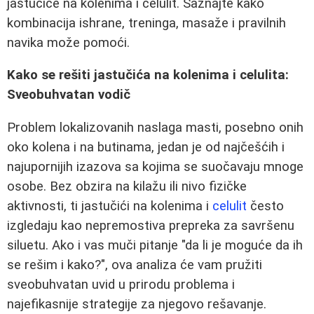
jastučiće na kolenima i celulit. Saznajte kako
kombinacija ishrane, treninga, masaže i pravilnih
navika može pomoći.
Kako se rešiti jastučića na kolenima i celulita:
Sveobuhvatan vodič
Problem lokalizovanih naslaga masti, posebno onih
oko kolena i na butinama, jedan je od najčešćih i
najupornijih izazova sa kojima se suočavaju mnoge
osobe. Bez obzira na kilažu ili nivo fizičke
aktivnosti, ti jastučići na kolenima i
celulit
često
izgledaju kao nepremostiva prepreka za savršenu
siluetu. Ako i vas muči pitanje "da li je moguće da ih
se rešim i kako?", ova analiza će vam pružiti
sveobuhvatan uvid u prirodu problema i
najefikasnije strategije za njegovo rešavanje.