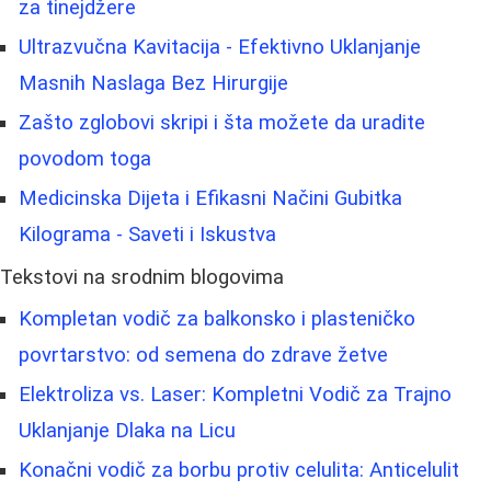
za tinejdžere
Ultrazvučna Kavitacija - Efektivno Uklanjanje
Masnih Naslaga Bez Hirurgije
Zašto zglobovi skripi i šta možete da uradite
povodom toga
Medicinska Dijeta i Efikasni Načini Gubitka
Kilograma - Saveti i Iskustva
Tekstovi na srodnim blogovima
Kompletan vodič za balkonsko i plasteničko
povrtarstvo: od semena do zdrave žetve
Elektroliza vs. Laser: Kompletni Vodič za Trajno
Uklanjanje Dlaka na Licu
Konačni vodič za borbu protiv celulita: Anticelulit