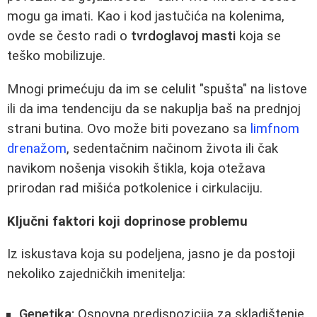
mogu ga imati. Kao i kod jastučića na kolenima,
ovde se često radi o
tvrdoglavoj masti
koja se
teško mobilizuje.
Mnogi primećuju da im se celulit "spušta" na listove
ili da ima tendenciju da se nakuplja baš na prednjoj
strani butina. Ovo može biti povezano sa
limfnom
drenažom
, sedentačnim načinom života ili čak
navikom nošenja visokih štikla, koja otežava
prirodan rad mišića potkolenice i cirkulaciju.
Ključni faktori koji doprinose problemu
Iz iskustava koja su podeljena, jasno je da postoji
nekoliko zajedničkih imenitelja:
Genetika:
Osnovna predispozicija za skladištenje