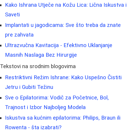
Kako Ishrana Utječe na Kožu Lica: Lična Iskustva i
Saveti
Implantati u jagodicama: Sve što treba da znate
pre zahvata
Ultrazvučna Kavitacija - Efektivno Uklanjanje
Masnih Naslaga Bez Hirurgije
Tekstovi na srodnim blogovima
Restriktivni Režim Ishrane: Kako Uspešno Čistiti
Jetru i Gubiti Težinu
Sve o Epilatorima: Vodič za Početnice, Bol,
Trajnost i Izbor Najboljeg Modela
Iskustva sa kućnim epilatorima: Philips, Braun ili
Rowenta - šta izabrati?