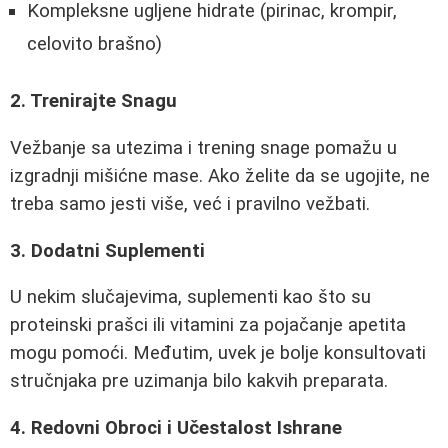
Kompleksne ugljene hidrate (pirinac, krompir,
celovito brašno)
2. Trenirajte Snagu
Vežbanje sa utezima i trening snage pomažu u
izgradnji mišićne mase. Ako želite da se ugojite, ne
treba samo jesti više, već i pravilno vežbati.
3. Dodatni Suplementi
U nekim slučajevima, suplementi kao što su
proteinski prašci ili vitamini za pojačanje apetita
mogu pomoći. Međutim, uvek je bolje konsultovati
stručnjaka pre uzimanja bilo kakvih preparata.
4. Redovni Obroci i Učestalost Ishrane