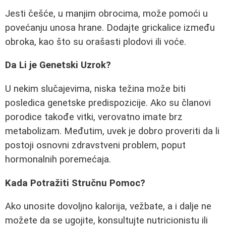
Jesti češće, u manjim obrocima, može pomoći u
povećanju unosa hrane. Dodajte grickalice između
obroka, kao što su orašasti plodovi ili voće.
Da Li je Genetski Uzrok?
U nekim slučajevima, niska težina može biti
posledica genetske predispozicije. Ako su članovi
porodice takođe vitki, verovatno imate brz
metabolizam. Međutim, uvek je dobro proveriti da li
postoji osnovni zdravstveni problem, poput
hormonalnih poremećaja.
Kada Potražiti Stručnu Pomoc?
Ako unosite dovoljno kalorija, vežbate, a i dalje ne
možete da se ugojite, konsultujte nutricionistu ili