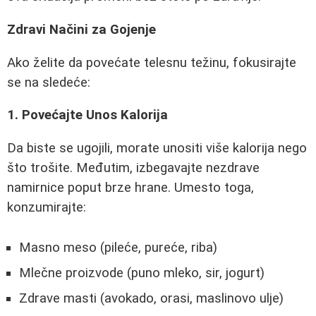
Zdravi Načini za Gojenje
Ako želite da povećate telesnu težinu, fokusirajte
se na sledeće:
1. Povećajte Unos Kalorija
Da biste se ugojili, morate unositi više kalorija nego
što trošite. Međutim, izbegavajte nezdrave
namirnice poput brze hrane. Umesto toga,
konzumirajte:
Masno meso (pileće, pureće, riba)
Mlečne proizvode (puno mleko, sir, jogurt)
Zdrave masti (avokado, orasi, maslinovo ulje)