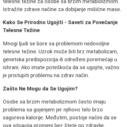
telesne težine za osobe sa brzim metabolizmom.
Istražite zdrave načine za dobijanje mišićne mase.
Kako Se Prirodno Ugojiti - Saveti za Povećanje
Telesne Težine
Mnogi ljudi se bore sa problemom nedovoljne
telesne težine. Uzrok može biti brz metabolizam,
genetska predispozicija ili određeni poremećaji u
ishrani. Ako imate poteškoća da se ugojite, važno
je pristupiti problemu na zdrav način.
Zašto Ne Mogu da Se Ugojim?
Osobe sa brzim metabolizmom često imaju
problema sa gojenjem jer njihovo telo brzo
sagoreva kalorije. Međutim, postoje načini da se
ova situacija promeni bez štete po zdravlje.