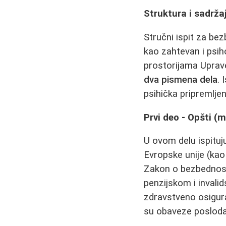
Struktura i sadrža
Stručni ispit za bez
kao zahtevan i psih
prostorijama Uprave
dva pismena dela
. 
psihička pripremlje
Prvi deo - Opšti (
U ovom delu ispituj
Evropske unije (kao
Zakon o bezbednosti
penzijskom i invalid
zdravstveno osigura
su obaveze poslodav