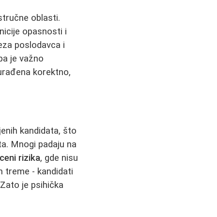
stručne oblasti.
nicije opasnosti i
veza poslodavca i
 pa je važno
 urađena korektno,
jenih kandidata, što
ta. Mnogi padaju na
ceni rizika
, gde nisu
m treme - kandidati
 Zato je psihička