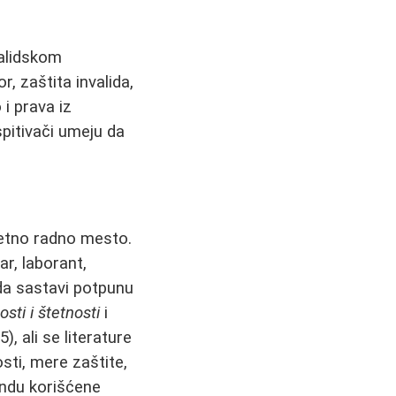
validskom
, zaštita invalida,
 i prava iz
spitivači umeju da
etno radno mesto.
r, laborant,
 da sastavi potpunu
sti i štetnosti
i
, ali se literature
sti, mere zaštite,
gendu korišćene