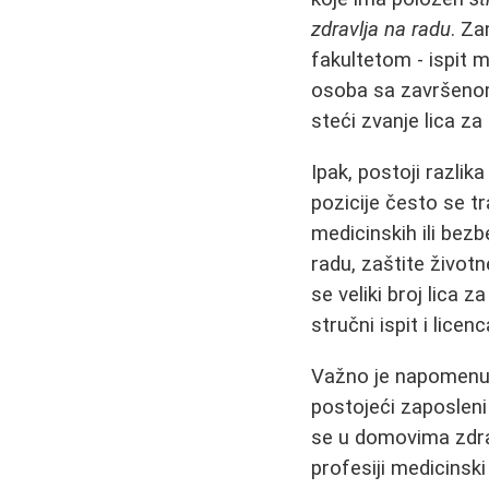
zdravlja na radu
. Za
fakultetom - ispit 
osoba sa završeno
steći zvanje lica za
Ipak, postoji razlik
pozicije često se t
medicinskih ili bezb
radu, zaštite život
se veliki broj lica
stručni ispit i licen
Važno je napomenut
postojeći zaposleni
se u domovima zdra
profesiji medicinski