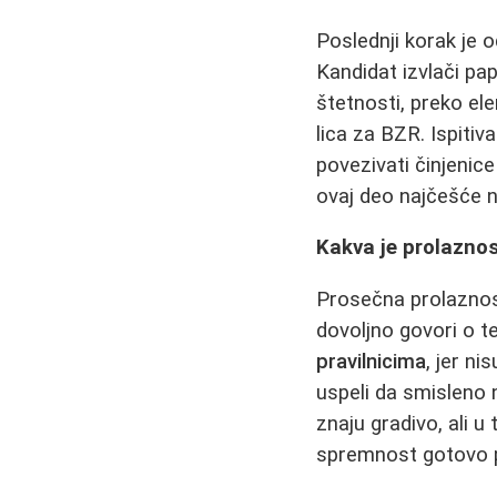
Poslednji korak je o
Kandidat izvlači pap
štetnosti, preko el
lica za BZR. Ispitiv
povezivati činjenic
ovaj deo najčešće n
Kakva je prolaznos
Prosečna prolaznost
dovoljno govori o t
pravilnicima
, jer ni
uspeli da smisleno 
znaju gradivo, ali u
spremnost gotovo p