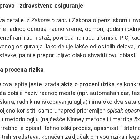
pravo i zdravstveno osiguranje
a detalje iz
Zakona o radu
i Zakona o penzijskom i in
nje radnog odnosa, radno vreme, odmori, godišnji odmor
benefirani radni staž, povreda na radu u smislu PIO, kao
nog osiguranja. Iako deluje lakše od ostalih delova, i
 stavke, pa nije preporučljivo olako shvatiti ovu oblast.
a procena rizika
lova ispita jeste izrada
akta o proceni rizika
za konkr
ača dobije naziv radnog mesta (npr. automehaničar, tesa
uškara, radnik na iskopavanju uglja) i ima oko dva sata
oljeno koristiti samo unapred pripremljen
spisak opasno
 metodologiju (najčešće Kinney metoda ili matrica 5x5)
trebno je opisati tehnološki proces, opasnosti i štetno
titnih sredstava, konačan zaključak o nivou rizika i le