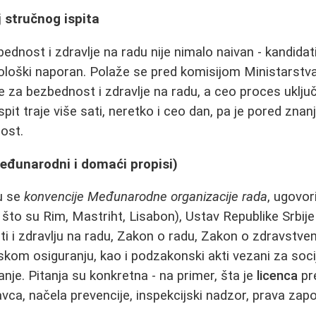
j stručnog ispita
bednost i zdravlje na radu nije nimalo naivan - kandidat
ološki naporan. Polaže se pred komisijom Ministarstva
 za bezbednost i zdravlje na radu, a ceo proces uklju
Ispit traje više sati, neretko i ceo dan, pa je pored zna
nost.
međunarodni i domaći propisi)
u se
konvencije Međunarodne organizacije rada
, ugovor
 što su Rim, Mastriht, Lisabon), Ustav Republike Srbije
 i zdravlju na radu, Zakon o radu, Zakon o zdravstven
skom osiguranju, kao i podzakonski akti vezani za socij
nje. Pitanja su konkretna - na primer, šta je
licenca
pr
ca, načela prevencije, inspekcijski nadzor, prava zapo