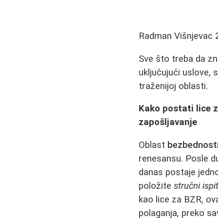
Radman Višnjevac
Sve što treba da zn
uključujući uslove, 
traženijoj oblasti.
Kako postati lice 
zapošljavanje
Oblast
bezbednosti 
renesansu. Posle d
danas postaje jedno 
položite
stručni isp
kao lice za BZR, ov
polaganja, preko sa