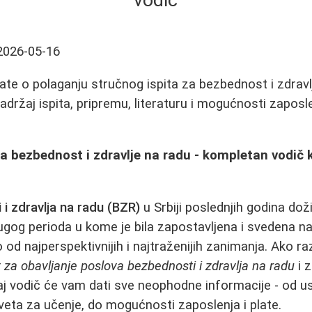
vodič
2026-05-16
ate o polaganju stručnog ispita za bezbednost i zdravl
sadržaj ispita, pripremu, literaturu i mogućnosti zaposl
za bezbednost i zdravlje na radu - kompletan vodič kr
i zdravlja na radu (BZR)
u Srbiji poslednjih godina dož
ugog perioda u kome je bila zapostavljena i svedena n
od najperspektivnijih i najtraženijih zanimanja. Ako ra
it za obavljanje poslova bezbednosti i zdravlja na radu
i 
aj vodič će vam dati sve neophodne informacije - od us
veta za učenje, do mogućnosti zaposlenja i plate.