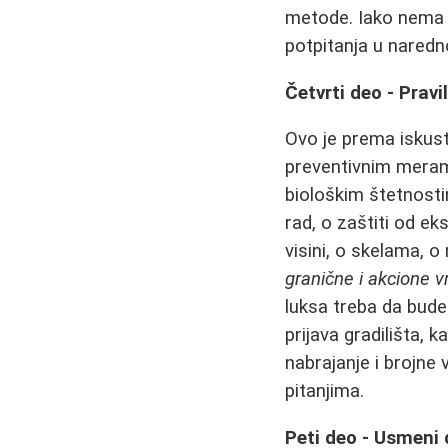
metode. Iako nema k
potpitanja u nare
Četvrti deo - Pravi
Ovo je prema iskus
preventivnim merama 
biološkim štetnost
rad, o zaštiti od ek
visini, o skelama, 
granične i akcione vr
luksa treba da bude
prijava gradilišta, 
nabrajanje i brojne
pitanjima.
Peti deo - Usmeni 