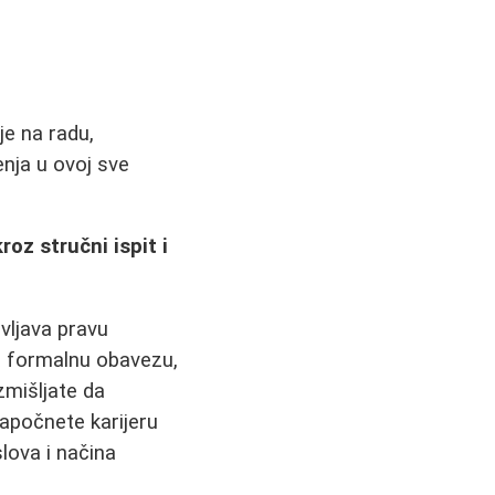
je na radu,
enja u ovoj sve
oz stručni ispit i
ivljava pravu
a formalnu obavezu,
zmišljate da
započnete karijeru
lova i načina