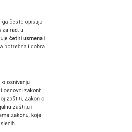
i ga često opisuju
 za rad, u
čuje
četiri usmena i
nja potrebna i dobra
i o osnivanju
 i osnovni zakoni:
oj zaštiti, Zakon o
alnu zaštitu i
ema zakonu, koje
slenih.