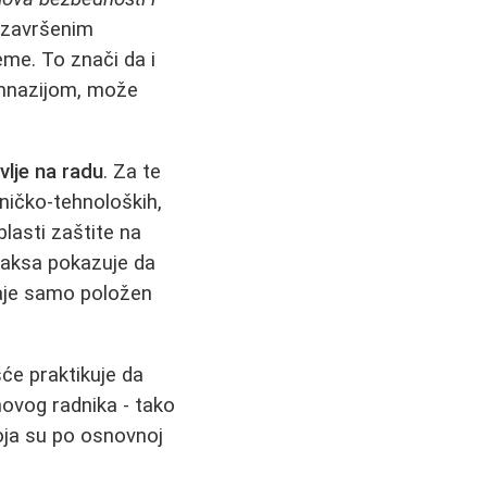
a završenim
eme. To znači da i
mnazijom, može
lje na radu
. Za te
hničko-tehnoloških,
blasti zaštite na
praksa pokazuje da
naje samo položen
će praktikuje da
novog radnika - tako
oja su po osnovnoj