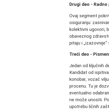
Drugi deo - Radno 
Ovaj segment pokriv
osiguranju: zasniva
kolektivni ugovori, 
obaveznog zdravstve
pitaju i „izazovnije“
Treći deo - Pismen
Jedan od ključnih de
Kandidat od ispitiv
konobar, vozač vilj
procenu. Tu je dozv
eventualno odabranu
ne može unositi. Po
upotrebu ličnih zaš