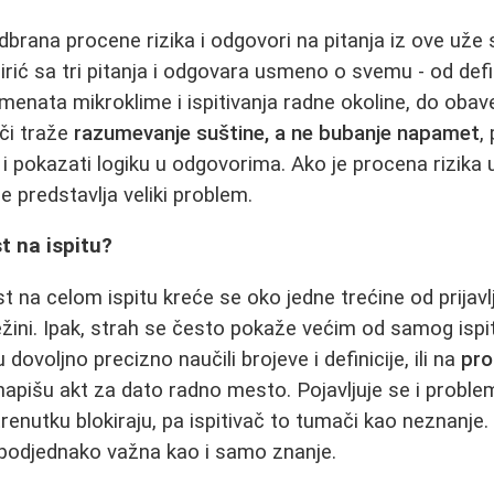
dbrana procene rizika i odgovori na pitanja iz ove uže 
irić sa tri pitanja i odgovara usmeno o svemu - od defi
emenata mikroklime i ispitivanja radne okoline, do oba
ači traže
razumevanje suštine, a ne bubanje napamet
,
e i pokazati logiku u odgovorima. Ako je procena rizika
e predstavlja veliki problem.
t na ispitu?
 na celom ispitu kreće se oko jedne trećine od prijavl
ežini. Ipak, strah se često pokaže većim od samog ispi
su dovoljno precizno naučili brojeve i definicije, ili na
pro
napišu akt za dato radno mesto. Pojavljuje se i proble
 trenutku blokiraju, pa ispitivač to tumači kao neznanje.
odjednako važna kao i samo znanje.