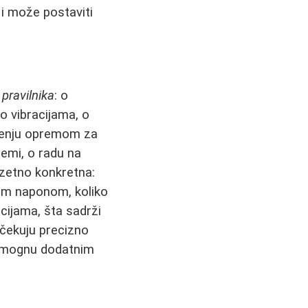
 i može postaviti
j
pravilnika
: o
 o vibracijama, o
ođenju opremom za
remi, o radu na
uzetno konkretna:
kim naponom, koliko
acijama, šta sadrži
očekuju precizno
 pomognu dodatnim