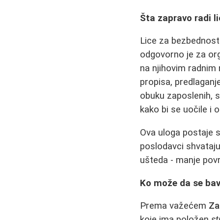
Šta zapravo radi l
Lice za bezbednost 
odgovorno je za org
na njihovim radnim
propisa, predlaganj
obuku zaposlenih, s
kako bi se uočile i 
Ova uloga postaje s
poslodavci shvataj
ušteda - manje povr
Ko može da se bav
Prema važećem
Za
koje ima položen
st