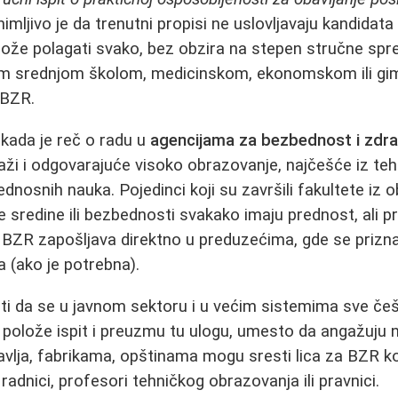
nimljivo je da trenutni propisi ne uslovljavaju kandidat
može polagati svako, bez obzira na stepen stručne spr
m srednjom školom, medicinskom, ekonomskom ili gi
 BZR.
a kada je reč o radu u
agencijama za bezbednost i zdrav
raži i odgovarajuće visoko obrazovanje, najčešće iz te
ednosnih nauka. Pojedinci koji su završili fakultete iz o
ne sredine ili bezbednosti svakako imaju prednost, ali 
 za BZR zapošljava direktno u preduzećima, gde se priz
ca (ako je potrebna).
i da se u javnom sektoru i u većim sistemima sve češ
 polože ispit i preuzmu tu ulogu, umesto da angažuju 
vlja, fabrikama, opštinama mogu sresti lica za BZR k
 radnici, profesori tehničkog obrazovanja ili pravnici.