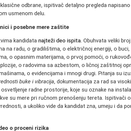
lasične odbrane, ispitivač detaljno pregleda napisano
dnom usmenom delu.
lnici i posebne mere zaštite
tvima kandidata
najteži deo ispita
. Obuhvata veliki bro
na radu, o gradilištima, o električnoj energiji, o buci,
ima, o opasnim materijama, o prvoj pomoći, o rukov
splozije, o radovima sa azbestom, o ličnoj zaštitnoj op
o mašinama, o evidencijama i mnogi drugi. Pitanja su iz
ednosti buke i vibracija
, dokumentacija za rad sa viso
 osvetljenje radne prostorije, koje su oznake na instal
kakve su mere pri ručnom prenošenju tereta. Ispitivači 
 vrednosti, a ukoliko vide da kandidat zna, umeju i da
deo o proceni rizika