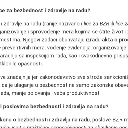
ice za bezbednost i zdravlje na radu?
i zdravlje na radu (ranije nazivano i
lice za BZR
ili
lice 
anizovanje i sprovođenje mera kojima se štite život i 
 mestima. Njegovi zadaci obuhvataju izradu
akta o proc
e preventivnih mera, vođenje evidencija, organizovanje 
aradnju sa inspekcijom rada, kao i svakodnevno prisus
otklonile opasnosti.
ve značajnija jer zakonodavstvo sve strože sankcioni
u da je ulaganje u bezbednost ne samo zakonska obave
eda, manje bolovanja i veća produktivnost.
i poslovima bezbednosti i zdravlja na radu?
konu o bezbednosti i zdravlju na radu
, poslove BZR mo
ručni ispit o praktičnoj osposobljenosti za obavljanje po