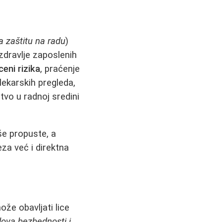
za zaštitu na radu
)
zdravlje zaposlenih
eni rizika
, praćenje
lekarskih pregleda,
tvo u radnoj sredini
še propuste, a
za već i direktna
že obavljati lice
slova bezbednosti i