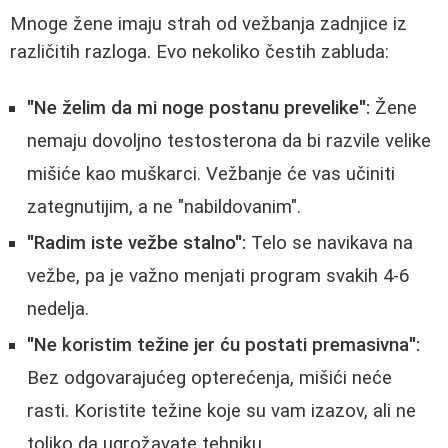
Mnoge žene imaju strah od vežbanja zadnjice iz
različitih razloga. Evo nekoliko čestih zabluda:
"Ne želim da mi noge postanu prevelike":
Žene
nemaju dovoljno testosterona da bi razvile velike
mišiće kao muškarci. Vežbanje će vas učiniti
zategnutijim, a ne "nabildovanim".
"Radim iste vežbe stalno":
Telo se navikava na
vežbe, pa je važno menjati program svakih 4-6
nedelja.
"Ne koristim težine jer ću postati premasivna":
Bez odgovarajućeg opterećenja, mišići neće
rasti. Koristite težine koje su vam izazov, ali ne
toliko da ugrožavate tehniku.