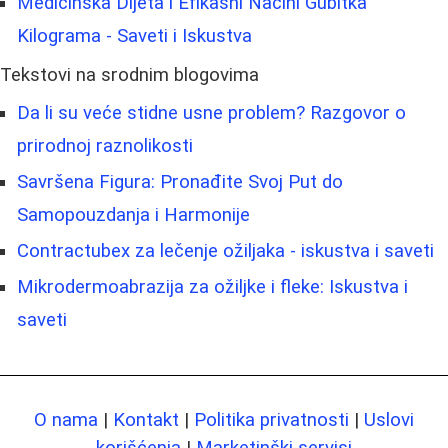
Medicinska Dijeta i Efikasni Načini Gubitka
Kilograma - Saveti i Iskustva
Tekstovi na srodnim blogovima
Da li su veće stidne usne problem? Razgovor o
prirodnoj raznolikosti
Savršena Figura: Pronađite Svoj Put do
Samopouzdanja i Harmonije
Contractubex za lečenje ožiljaka - iskustva i saveti
Mikrodermoabrazija za ožiljke i fleke: Iskustva i
saveti
O nama
|
Kontakt
|
Politika privatnosti
|
Uslovi
korišćenja
|
Marketinški servisi