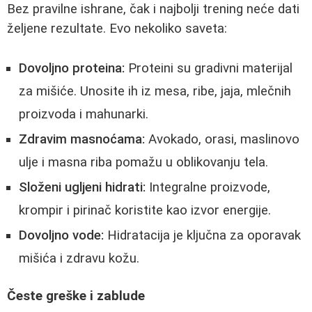
Bez pravilne ishrane, čak i najbolji trening neće dati
željene rezultate. Evo nekoliko saveta:
Dovoljno proteina:
Proteini su gradivni materijal
za mišiće. Unosite ih iz mesa, ribe, jaja, mlečnih
proizvoda i mahunarki.
Zdravim masnoćama:
Avokado, orasi, maslinovo
ulje i masna riba pomažu u oblikovanju tela.
Složeni ugljeni hidrati:
Integralne proizvode,
krompir i pirinač koristite kao izvor energije.
Dovoljno vode:
Hidratacija je ključna za oporavak
mišića i zdravu kožu.
Česte greške i zablude