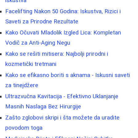
iskustva
Facelifting Nakon 50 Godina: Iskustva, Rizici i
Saveti za Prirodne Rezultate
Kako Očuvati Mladolik Izgled Lica: Kompletan
Vodič za Anti-Aging Negu
Kako se rešiti mitisera: Najbolji prirodni i
kozmetički tretmani
Kako se efikasno boriti s aknama - Iskusni saveti
za tinejdžere
Ultrazvučna Kavitacija - Efektivno Uklanjanje
Masnih Naslaga Bez Hirurgije
Zašto zglobovi skripi i šta možete da uradite
povodom toga