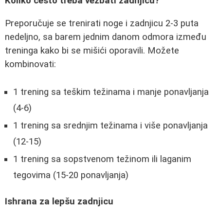
Koliko često treba vežbati zadnjicu?
Preporučuje se trenirati noge i zadnjicu 2-3 puta
nedeljno, sa barem jednim danom odmora između
treninga kako bi se mišići oporavili. Možete
kombinovati:
1 trening sa teškim težinama i manje ponavljanja
(4-6)
1 trening sa srednjim težinama i više ponavljanja
(12-15)
1 trening sa sopstvenom težinom ili laganim
tegovima (15-20 ponavljanja)
Ishrana za lepšu zadnjicu