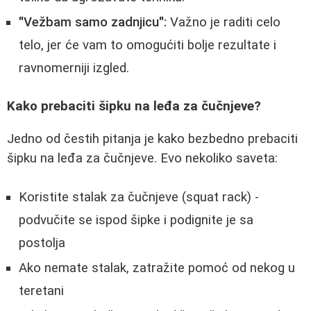
"Vežbam samo zadnjicu":
Važno je raditi celo
telo, jer će vam to omogućiti bolje rezultate i
ravnomerniji izgled.
Kako prebaciti šipku na leđa za čučnjeve?
Jedno od čestih pitanja je kako bezbedno prebaciti
šipku na leđa za čučnjeve. Evo nekoliko saveta:
Koristite stalak za čučnjeve (squat rack) -
podvučite se ispod šipke i podignite je sa
postolja
Ako nemate stalak, zatražite pomoć od nekog u
teretani