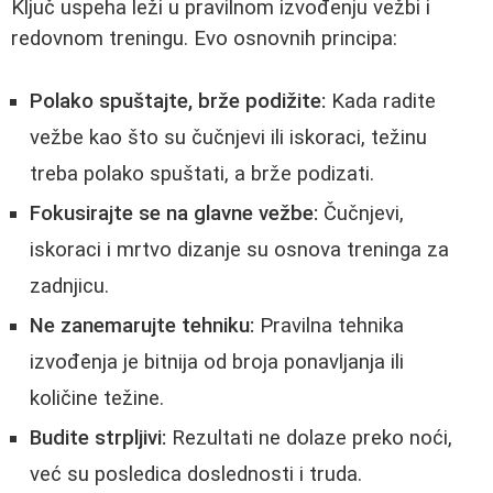
Ključ uspeha leži u pravilnom izvođenju vežbi i
redovnom treningu. Evo osnovnih principa:
Polako spuštajte, brže podižite:
Kada radite
vežbe kao što su čučnjevi ili iskoraci, težinu
treba polako spuštati, a brže podizati.
Fokusirajte se na glavne vežbe:
Čučnjevi,
iskoraci i mrtvo dizanje su osnova treninga za
zadnjicu.
Ne zanemarujte tehniku:
Pravilna tehnika
izvođenja je bitnija od broja ponavljanja ili
količine težine.
Budite strpljivi:
Rezultati ne dolaze preko noći,
već su posledica doslednosti i truda.