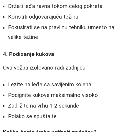
Držati leđa ravna tokom celog pokreta
Koristiti odgovarajuću težinu
Fokusirati se na pravilnu tehniku umesto na
velike težine
4. Podizanje kukova
Ova vežba izolovano radi zadnjicu:
Lezite na leđa sa savijenim kolena
Podignite kukove maksimalno visoko
Zadržite na vrhu 1-2 sekunde
Polako se spuštajte