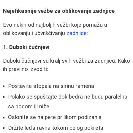
Najefikasnije vežbe za oblikovanje zadnjice
Evo nekih od najboljih vežbi koje pomažu u
oblikovanju i učvršćivanju
zadnjice
:
1. Duboki čučnjevi
Duboki čučnjevi su kralj svih vežbi za zadnjicu. Kako
ih pravilno izvoditi:
Postavite stopala na širinu ramena
Polako se spuštajte dok bedra ne budu paralelna
sa podom ili niže
Oslonite se na pete prilikom podizanja
Držite leđa ravna tokom celog pokreta