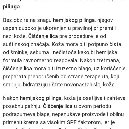
pilinga
Bez obzira na snagu
hemijskog pilinga
, njegov
uspeh duboko je ukorenjen u pravilnoj pripremi i
nezi kože.
Čišćenje lica
pre procedure je od
suštinskog značaja. Koža mora biti potpuno čista
od šminke, sebuma i nečistoća kako bi hemijska
formula ravnomerno reagovala. Nakon tretmana,
čišćenje lica
mora biti izuzetno blago, uz korišćenje
preparata preporučenih od strane terapeuta, koji
smiruju, hidratizuju i štite novonastali sloj kože.
Nakon
hemijskog pilinga
, koža je osetljiva i zahteva
posebnu pažnju.
Čišćenje lica
u ovom periodu
podrazumeva blage, nepenušave proizvode i obilnu
primenu krema sa visokim SPF faktorom, jer je