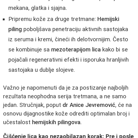
mekana, glatka i sjajna.
Pripremu kože za druge tretmane:
Hemijski
piling
poboljšava penetraciju aktivnih sastojaka
iz seruma i kremi, čineći ih delotvornijim. Često
se kombinuje sa
mezoterapijom lica
kako bi se
pojačali regenerativni efekti i isporuka hranljivih
sastojaka u dublje slojeve.
Važno je napomenuti da je za postizanje najboljih
rezultata neophodna serija tretmana, a ne samo
jedan. Stručnjak, poput
dr Anice Jevremović
, će na
osnovu dijagnostike kože odrediti optimalan broj i
učestalost
hemijskih pilingova
.
Čišćenje lica kao nezaobilazan korak: Pre i posle