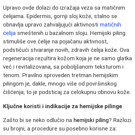
Upravo ovde dolazi do izražaja veza sa matičnim
ćelijama. Epidermis, gornji sloj kože, stalno se
obnavlja upravo zahvaljujući aktivnosti
matičnih
ćelija
smeštenih u bazalnom sloju. Hemijski piling
stimuliše ove ćelije na pojačanu aktivnost,
podstičući stvaranje novih, zdravih ćelija kože. Ova
regeneracija rezultira kožom koja je ne samo glatka
već i revitalizovana, sa poboljšanom teksturom i
tenom. Pravilno sproveden tretman hemijskim
pilingom je, dakle, mnogo više od površinskog
čišćenja; to je podsticaj za celokupnu obnovu kože.
Ključne koristi i indikacije za hemijske pilinge
Zašto bi se neko odlučio na
hemijski piling
? Razlozi
su brojni, a procedure su posebno korisne za: