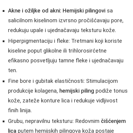
Akne i ožiljke od akni:
Hemijski pilingovi
sa
salicilnom kiselinom izvrsno pročišćavaju pore,
redukuju upale i ujednačavaju teksturu kože.
Hiperpigmentaciju i fleke: Tretmani koji koriste
kiseline poput glikolne ili trihlorosirćetne
efikasno posvetljuju tamne fleke i ujednačavaju
ten.
Fine bore i gubitak elastičnosti: Stimulacijom
produkcije kolagena,
hemijski piling
podiže tonus
kože, zateže konture lica i redukuje vidljivost
finih linija.
Grubu, nepravilnu teksturu: Redovnim
čišćenjem
lica
putem hemijskih pilingova koža postaje