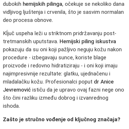
dubokih
hemijskih pilinga
, očekuje se nekoliko dana
vidljivog ljuštenja i crvenila, što je sasvim normalan
deo procesa obnove.
Kĺjuč uspeha leži u striktnom pridržavanju post-
tretmanskih uputstava.
Hemijski piling iskustva
pokazuju da su oni koji pažljivo neguju kožu nakon
procedure - izbegavaju sunce, koriste blage
proizvode i redovno hidratiziraju - i oni koji imaju
najimpresivnije rezultate: glatku, ujednačenu i
mladalačku kožu. Profesionalci poput
dr Anice
Jevremović
ističu da je upravo ovaj fazni nege ono
što čini razliku između dobrog i izvanrednog
ishoda.
Zašto je stručno vođenje od ključnog značaja?