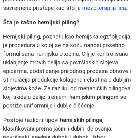
savremene pristupe kao što je
mezoterapija lica
.
Šta je tačno hemijski piling?
Hemijski piling
, poznat i kao hemijska egzfolijacija,
je procedura u kojoj se na kožu nanosi posebno
formulisana hemijska otopina. Cilj je kontrolisano
uklanjanje mrtvih ćelija sa površinskih slojeva
epiderma, podsticanje prirodnog procesa obnove i
stimulacija produkcije kolagena i elastina u dubljim
slojevima kože. Za razliku od mehaničkih pilingova
koji skidaju ćelije trenjem,
hemijskim pilingom
se
postiže uniformnije i dublje čišćenje.
Postoje različiti tipovi
hemijskih pilinga
,
klasifikovani prema jačini i dubini delovanja:
površinski, srednje duboki i duboki. Izbor