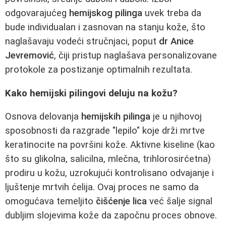
odgovarajućeg
hemijskog pilinga
uvek treba da
bude individualan i zasnovan na stanju kože, što
naglašavaju vodeći stručnjaci, poput
dr Anice
Jevremović
, čiji pristup naglašava personalizovane
protokole za postizanje optimalnih rezultata.
Kako hemijski pilingovi deluju na kožu?
Osnova delovanja
hemijskih pilinga
je u njihovoj
sposobnosti da razgrade "lepilo" koje drži mrtve
keratinocite na površini kože. Aktivne kiseline (kao
što su glikolna, salicilna, mlečna, trihlorosirćetna)
prodiru u kožu, uzrokujući kontrolisano odvajanje i
ljuštenje mrtvih ćelija. Ovaj proces ne samo da
omogućava temeljito
čišćenje lica
već šalje signal
dubljim slojevima kože da započnu proces obnove.