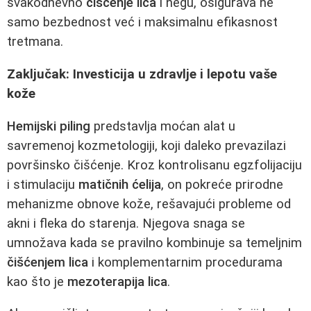
svakodnevno
čišćenje lica
i negu, osigurava ne
samo bezbednost već i maksimalnu efikasnost
tretmana.
Zaključak: Investicija u zdravlje i lepotu vaše
kože
Hemijski piling
predstavlja moćan alat u
savremenoj kozmetologiji, koji daleko prevazilazi
površinsko čišćenje. Kroz kontrolisanu egzfolijaciju
i stimulaciju
matičnih ćelija
, on pokreće prirodne
mehanizme obnove kože, rešavajući probleme od
akni i fleka do starenja. Njegova snaga se
umnožava kada se pravilno kombinuje sa temeljnim
čišćenjem lica
i komplementarnim procedurama
kao što je
mezoterapija lica
.