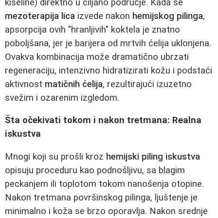
kiseline) direktno u ciljano područje. Kada se
mezoterapija lica
izvede nakon
hemijskog pilinga
,
apsorpcija ovih "hranljivih" koktela je znatno
poboljšana, jer je barijera od mrtvih ćelija uklonjena.
Ovakva kombinacija može dramatično ubrzati
regeneraciju, intenzivno hidratizirati kožu i podstaći
aktivnost
matičnih ćelija
, rezultirajući izuzetno
svežim i ozarenim izgledom.
Šta očekivati tokom i nakon tretmana: Realna
iskustva
Mnogi koji su prošli kroz
hemijski piling iskustva
opisuju proceduru kao podnošljivu, sa blagim
peckanjem ili toplotom tokom nanošenja otopine.
Nakon tretmana površinskog pilinga, ljuštenje je
minimalno i koža se brzo oporavlja. Nakon srednje