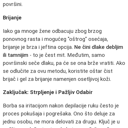
površini.
Brijanje
Iako ga mnoge žene odbacuju zbog brzog
ponovnog rasta i mogućeg "oštrog" osećaja,
brijanje je brza i jeftina opcija.
Ne čini dlake debljim
ili tamnijim
- to je čest mit. Međutim, samo
površinski seče dlaku, pa će se ona brže vratiti. Ako
se odlučite za ovu metodu, koristite oštar čist
brijač i gel za brijanje namenjen osetljivoj koži.
Zaključak: Strpljenje i Pažljiv Odabir
Borba sa iritacijom nakon depilacije ruku često je
proces pokušaja i pogrešaka. Ono što deluje za
jednu osobu, ne mora delovati za drugu. Ključ je u