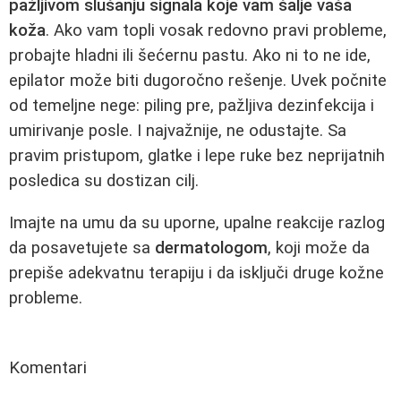
pažljivom slušanju signala koje vam šalje vaša
koža
. Ako vam topli vosak redovno pravi probleme,
probajte hladni ili šećernu pastu. Ako ni to ne ide,
epilator može biti dugoročno rešenje. Uvek počnite
od temeljne nege: piling pre, pažljiva dezinfekcija i
umirivanje posle. I najvažnije, ne odustajte. Sa
pravim pristupom, glatke i lepe ruke bez neprijatnih
posledica su dostizan cilj.
Imajte na umu da su uporne, upalne reakcije razlog
da posavetujete sa
dermatologom
, koji može da
prepiše adekvatnu terapiju i da isključi druge kožne
probleme.
Komentari