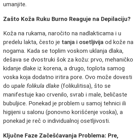
umanjite.
Zašto Koža Ruku Burno Reaguje na Depilaciju?
Koža na rukama, naročito na nadlakticama i u
predelu lakta, često je
tanja i osetljivija
od kože na
nogama. Kada se toplim voskom uklanja dlaka,
dešava se dvostruki šok za kožu: prvo, mehaničko
kidanje dlake iz korena, a drugo, toplota samog
voska koja dodatno iritira pore. Ovo može dovesti
do
upale folikula dlake
(folikulitisa), što se
manifestuje kao crvenilo, svrab i male, beličaste
bubuljice. Ponekad je problem u samoj tehnici ili
higijeni u salonu (ponovno korišćenje voska), a
ponekad je reč o individualnoj osetljivosti.
Ključne Faze Začešćavanja Problema: Pre,