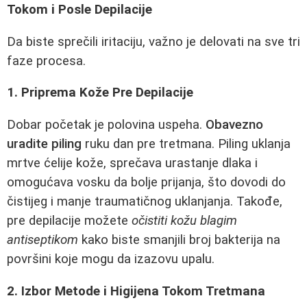
Tokom i Posle Depilacije
Da biste sprečili iritaciju, važno je delovati na sve tri
faze procesa.
1. Priprema Kože Pre Depilacije
Dobar početak je polovina uspeha.
Obavezno
uradite piling
ruku dan pre tretmana. Piling uklanja
mrtve ćelije kože, sprečava urastanje dlaka i
omogućava vosku da bolje prijanja, što dovodi do
čistijeg i manje traumatičnog uklanjanja. Takođe,
pre depilacije možete
očistiti kožu blagim
antiseptikom
kako biste smanjili broj bakterija na
površini koje mogu da izazovu upalu.
2. Izbor Metode i Higijena Tokom Tretmana