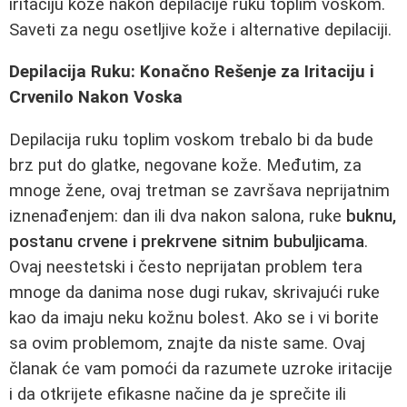
iritaciju kože nakon depilacije ruku toplim voskom.
Saveti za negu osetljive kože i alternative depilaciji.
Depilacija Ruku: Konačno Rešenje za Iritaciju i
Crvenilo Nakon Voska
Depilacija ruku toplim voskom trebalo bi da bude
brz put do glatke, negovane kože. Međutim, za
mnoge žene, ovaj tretman se završava neprijatnim
iznenađenjem: dan ili dva nakon salona, ruke
buknu,
postanu crvene i prekrvene sitnim bubuljicama
.
Ovaj neestetski i često neprijatan problem tera
mnoge da danima nose dugi rukav, skrivajući ruke
kao da imaju neku kožnu bolest. Ako se i vi borite
sa ovim problemom, znajte da niste same. Ovaj
članak će vam pomoći da razumete uzroke iritacije
i da otkrijete efikasne načine da je sprečite ili