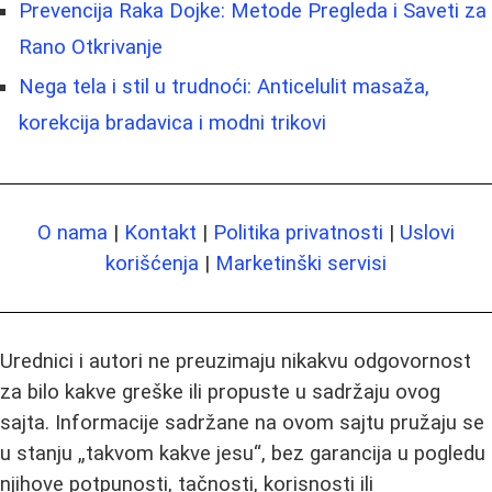
Prevencija Raka Dojke: Metode Pregleda i Saveti za
Rano Otkrivanje
Nega tela i stil u trudnoći: Anticelulit masaža,
korekcija bradavica i modni trikovi
O nama
|
Kontakt
|
Politika privatnosti
|
Uslovi
korišćenja
|
Marketinški servisi
Urednici i autori ne preuzimaju nikakvu odgovornost
za bilo kakve greške ili propuste u sadržaju ovog
sajta. Informacije sadržane na ovom sajtu pružaju se
u stanju „takvom kakve jesu“, bez garancija u pogledu
njihove potpunosti, tačnosti, korisnosti ili