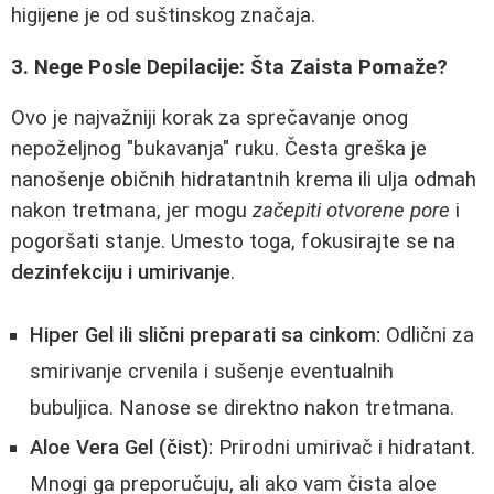
higijene je od suštinskog značaja.
3. Nege Posle Depilacije: Šta Zaista Pomaže?
Ovo je najvažniji korak za sprečavanje onog
nepoželjnog "bukavanja" ruku. Česta greška je
nanošenje običnih hidratantnih krema ili ulja odmah
nakon tretmana, jer mogu
začepiti otvorene pore
i
pogoršati stanje. Umesto toga, fokusirajte se na
dezinfekciju i umirivanje
.
Hiper Gel ili slični preparati sa cinkom:
Odlični za
smirivanje crvenila i sušenje eventualnih
bubuljica. Nanose se direktno nakon tretmana.
Aloe Vera Gel (čist):
Prirodni umirivač i hidratant.
Mnogi ga preporučuju, ali ako vam čista aloe