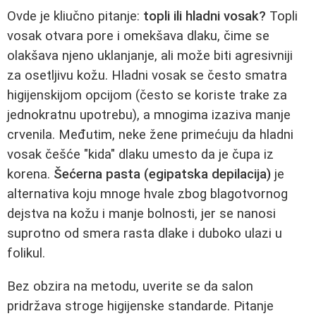
Ovde je kliučno pitanje:
topli ili hladni vosak?
Topli
vosak otvara pore i omekšava dlaku, čime se
olakšava njeno uklanjanje, ali može biti agresivniji
za osetljivu kožu. Hladni vosak se često smatra
higijenskijom opcijom (često se koriste trake za
jednokratnu upotrebu), a mnogima izaziva manje
crvenila. Međutim, neke žene primećuju da hladni
vosak češće "kida" dlaku umesto da je čupa iz
korena.
Šećerna pasta (egipatska depilacija)
je
alternativa koju mnoge hvale zbog blagotvornog
dejstva na kožu i manje bolnosti, jer se nanosi
suprotno od smera rasta dlake i duboko ulazi u
folikul.
Bez obzira na metodu, uverite se da salon
pridržava stroge higijenske standarde. Pitanje