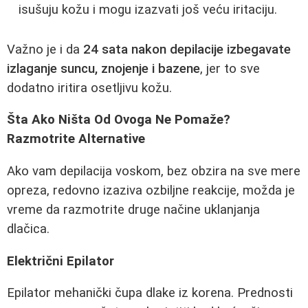
isušuju kožu i mogu izazvati još veću iritaciju.
Važno je i da
24 sata nakon depilacije izbegavate
izlaganje suncu, znojenje i bazene
, jer to sve
dodatno iritira osetljivu kožu.
Šta Ako Ništa Od Ovoga Ne Pomaže?
Razmotrite Alternative
Ako vam depilacija voskom, bez obzira na sve mere
opreza, redovno izaziva ozbiljne reakcije, možda je
vreme da razmotrite druge načine uklanjanja
dlačica.
Električni Epilator
Epilator mehanički čupa dlake iz korena. Prednosti