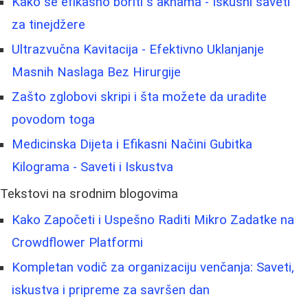
Kako se efikasno boriti s aknama - Iskusni saveti
za tinejdžere
Ultrazvučna Kavitacija - Efektivno Uklanjanje
Masnih Naslaga Bez Hirurgije
Zašto zglobovi skripi i šta možete da uradite
povodom toga
Medicinska Dijeta i Efikasni Načini Gubitka
Kilograma - Saveti i Iskustva
Tekstovi na srodnim blogovima
Kako Započeti i Uspešno Raditi Mikro Zadatke na
Crowdflower Platformi
Kompletan vodič za organizaciju venčanja: Saveti,
iskustva i pripreme za savršen dan