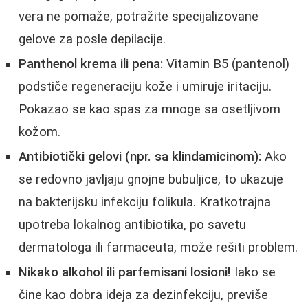
vera ne pomaže, potražite specijalizovane
gelove za posle depilacije.
Panthenol krema ili pena:
Vitamin B5 (pantenol)
podstiče regeneraciju kože i umiruje iritaciju.
Pokazao se kao spas za mnoge sa osetljivom
kožom.
Antibiotički gelovi (npr. sa klindamicinom):
Ako
se redovno javljaju gnojne bubuljice, to ukazuje
na bakterijsku infekciju folikula. Kratkotrajna
upotreba lokalnog antibiotika, po savetu
dermatologa ili farmaceuta, može rešiti problem.
Nikako alkohol ili parfemisani losioni!
Iako se
čine kao dobra ideja za dezinfekciju, previše