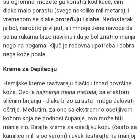
su ogromne: možete ga koristiti kod kuće, čim
dlake malo porastu (svega nekoliko milimetara), i
vremenom se dlake
proređuju i slabe
. Nedostatak
je bol, naročito prvi put, ali mnoge žene navode da
se na rukama brzo naviknu i da je bol znatno manja
nego na nogama. Ključ je redovna upotreba i dobra
nega kože posle.
Kreme za Depilaciju
Hemijske kreme rastvaraju dlačicu iznad površine
kože. Ovo je
najmanje trajna metoda
, sa efektom
sličnim brijanju - dlake brzo izrastu i mogu delovati
oštrije. Međutim, za one sa ekstremno osetljivom
kožom koja ne podnosi čupanje, ovo može biti
manje zlo. Birajte kreme za osetljivu kožu (često sa
kamilicom ili aloe verom) i uvek testirajte na manjoj