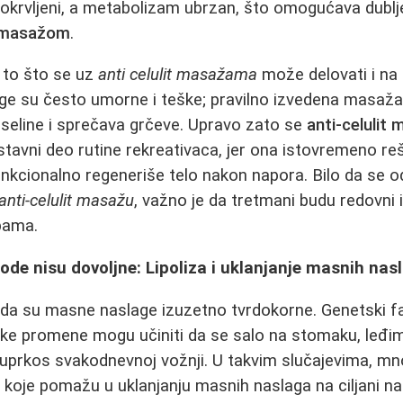
prokrvljeni, a metabolizam ubrzan, što omogućava dublje
t masažom
.
i to što se uz
anti celulit masažama
može delovati i na
oge su često umorne i teške; pravilno izvedena masaž
iseline i sprečava grčeve. Upravo zato se
anti-celulit
tavni deo rutine rekreativaca, jer ona istovremeno re
funkcionalno regeneriše telo nakon napora. Bilo da se o
anti-celulit masažu
, važno je da tretmani budu redovni 
bama.
de nisu dovoljne: Lipoliza i uklanjanje masnih nas
ada su masne naslage izuzetno tvrdokorne. Genetski fa
ske promene mogu učiniti da se salo na stomaku, leđim
uprkos svakodnevnoj vožnji. U takvim slučajevima, mn
koje pomažu u uklanjanju masnih naslaga na ciljani na