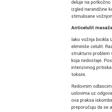
deluje na potkožno 
izgled narandžine k
stimulisane vožnjom 
Anticelulit masaža 
Iako vožnja bicikla 
eliminiše celulit. R
strukturni problem 
koja nedostaje. Po
intenzivnog pritiska
toksini.
Redovnim odlasci
uslovima uz odgova
ova praksa iskombin
preporučuju da se
a