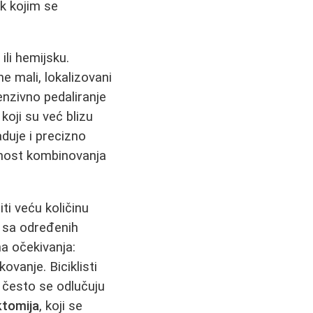
ak kojim se
ili hemijsku.
ne mali, lokalizovani
nzivno pedaliranje
 koji su već blizu
duje i precizno
žnost kombinovanja
iti veću količinu
e sa određenih
na očekivanja:
ovanje. Biciklisti
e često se odlučuju
ktomija
, koji se