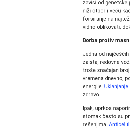
zavisi od genetske p
niži otpor i veću k
forsiranje na najt
vidno oblikovati, d
Borba protiv masn
Jedna od najčešćih 
zaista, redovne vož
troše značajan broj
vremena dnevno, pod
energije.
Uklanjanje
zdravo.
Ipak, uprkos napori
stomak često su pr
rešenjima.
Anticelu