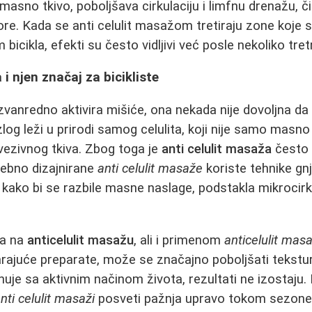
masno tkivo, poboljšava cirkulaciju i limfnu drenažu, 
ore. Kada se anti celulit masažom tretiraju zone koje s
bicikla, efekti su često vidljivi već posle nekoliko tre
i njen značaj za bicikliste
izvanredno aktivira mišiće, ona nekada nije dovoljna da
azlog leži u prirodi samog celulita, koji nije samo masno 
vezivnog tkiva. Zbog toga je
anti celulit masaža
često 
sebno dizajnirane
anti celulit masaže
koriste tehnike gnje
 kako bi se razbile masne naslage, podstakla mikrocirkul
ma na
anticelulit masažu
, ali i primenom
anticelulit mas
rajuće preparate, može se značajno poboljšati tekstu
uje sa aktivnim načinom života, rezultati ne izostaju. 
nti celulit masaži
posveti pažnja upravo tokom sezone 