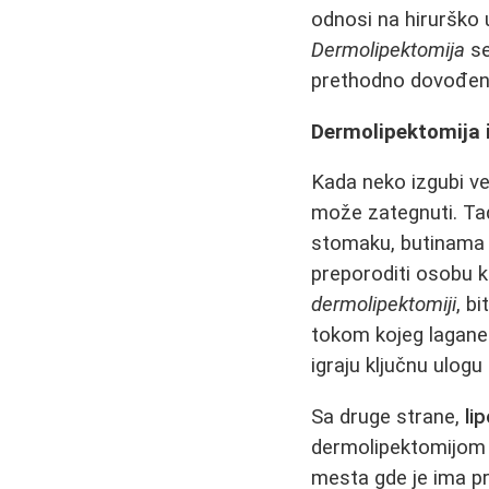
odnosi na hirurško 
Dermolipektomija
se
prethodno dovođenje
Dermolipektomija i
Kada neko izgubi ve
može zategnuti. T
stomaku, butinama i
preporoditi osobu k
dermolipektomiji
, b
tokom kojeg lagane r
igraju ključnu ulogu
Sa druge strane,
li
dermolipektomijom 
mesta gde je ima p