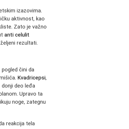
tetskim izazovima.
zičku aktivnost, kao
kliste. Zato je važno
ut
anti celulit
ljeni rezultati.
 pogled čini da
 mišića.
Kvadricepsi
,
i donji deo leđa
 volanom. Upravo ta
likuju noge, zategnu
da reakcija tela