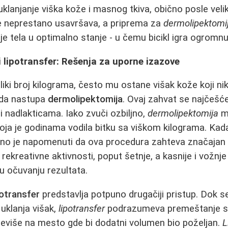
uklanjanje viška kože i masnog tkiva, obično posle veli
 neprestano usavršava, a priprema za
dermolipektomi
 tela u optimalno stanje - u čemu bicikl igra ogromnu
 lipotransfer: Rešenja za uporne izazove
liki broj kilograma, često mu ostane višak kože koji ni
ada nastupa
dermolipektomija
. Ovaj zahvat se najčešće
 nadlakticama. Iako zvuči ozbiljno,
dermolipektomija
m
oja je godinama vodila bitku sa viškom kilograma. Kad
itno je napomenuti da ova procedura zahteva značajan
ekreativne aktivnosti, poput šetnje, a kasnije i vožnje
 u očuvanju rezultata.
potransfer
predstavlja potpuno drugačiji pristup. Dok se
uklanja višak,
lipotransfer
podrazumeva premeštanje s
reviše na mesto gde bi dodatni volumen bio poželjan.
L