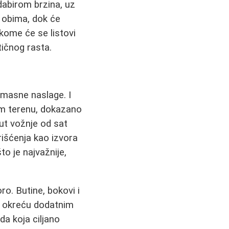
odabirom brzina, uz
e obima, dok će
kome će se listovi
tičnog rasta.
 masne naslage. I
om terenu, dokazano
ut vožnje od sat
rišćenja kao izvora
o je najvažnije,
ro. Butine, bokovi i
i okreću dodatnim
a koja ciljano