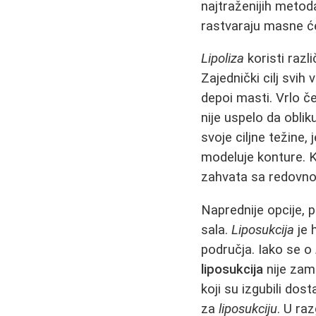
najtraženijih metod
rastvaraju masne će
Lipoliza
koristi razli
Zajednički cilj svih
depoi masti. Vrlo 
nije uspelo da oblik
svoje ciljne težine
modeluje konture. 
zahvata sa redovno
Naprednije opcije, 
sala.
Liposukcija
je 
područja. Iako se o
liposukcija
nije zame
koji su izgubili do
za
liposukciju
. U ra