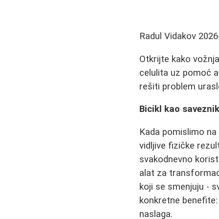
Radul Vidakov
2026
Otkrijte kako vožnja
celulita uz pomoć an
rešiti problem urasl
Bicikl kao saveznik
Kada pomislimo na i
vidljive fizičke rez
svakodnevno korist
alat za transformaci
koji se smenjuju - 
konkretne benefite:
naslaga.