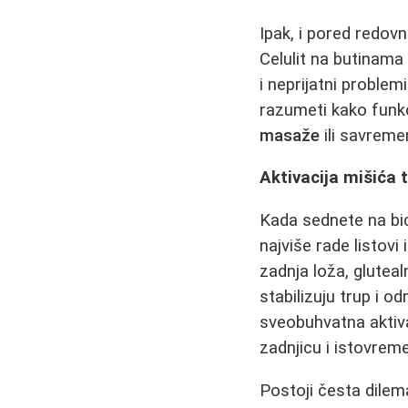
Ipak, i pored redov
Celulit na butinama
i neprijatni proble
razumeti kako funk
masaže
ili savreme
Aktivacija mišića 
Kada sednete na bic
najviše rade listovi
zadnja loža, glutealn
stabilizuju trup i o
sveobuhvatna aktivac
zadnjicu i istovrem
Postoji česta dilema