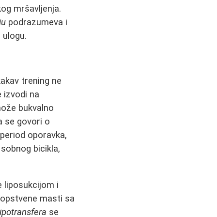
kog mršavljenja.
ju
podrazumeva i
 ulogu.
kakav trening ne
 izvodi na
ože bukvalno
a se govori o
 period oporavka,
 sobnog bicikla,
 liposukcijom i
opstvene masti sa
ipotransfera
se