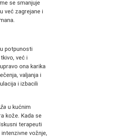
čime se smanjuje
u već zagrejane i
tmana.
 u potpunosti
tkivo, već i
upravo ona karika
čenja, valjanja i
acija i izbacili
aža
u kućnim
ra kože. Kada se
Iskusni terapeuti
intenzivne vožnje,