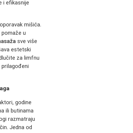
 i efikasnije
 oporavak mišića.
a pomaže u
 masaža
sve više
šava estetski
dlučite za limfnu
i prilagođeni
laga
ktori, godine
a ili butinama
ogi razmatraju
čin. Jedna od