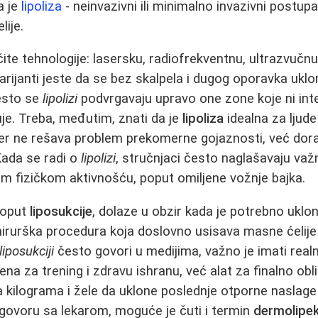
a je
lipoliza
- neinvazivni ili minimalno invazivni postup
lije.
čite tehnologije: lasersku, radiofrekventnu, ultrazvučnu 
 varijanti jeste da se bez skalpela i dugog oporavka uklo
često se
lipolizi
podvrgavaju upravo one zone koje ni inte
uje. Treba, međutim, znati da je
lipoliza
idealna za ljude
, jer ne rešava problem prekomerne gojaznosti, već dora
Kada se radi o
lipolizi
, stručnjaci često naglašavaju va
m fizičkom aktivnošću, poput omiljene vožnje bajka.
poput
liposukcije
, dolaze u obzir kada je potrebno uklon
hirurška procedura koja doslovno usisava masne ćelij
liposukciji
često govori u medijima, važno je imati real
na za trening i zdravu ishranu, već alat za finalno oblik
sta kilograma i žele da uklone poslednje otporne naslag
zgovoru sa lekarom, moguće je čuti i termin
dermolipe