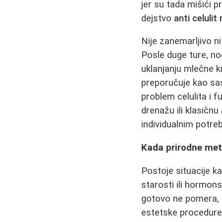
jer su tada mišići 
dejstvo
anti celuli
Nije zanemarljivo n
Posle duge ture, n
uklanjanju mlečne k
preporučuje kao sas
problem celulita i 
drenažu ili klasičnu
individualnim potre
Kada prirodne meto
Postoje situacije k
starosti ili hormon
gotovo ne pomera, 
estetske procedure 