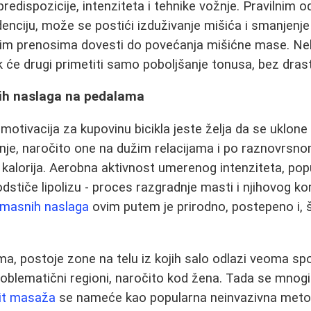
redispozicije, intenziteta i tehnike vožnje. Pravilnim 
adenciju, može se postići izduživanje mišića i smanjenj
ežim prenosima dovesti do povećanja mišićne mase. Ne
ok će drugi primetiti samo poboljšanje tonusa, bez dras
ih naslaga na pedalama
motivacija za kupovinu bicikla jeste želja da se uklone
nje, naročito one na dužim relacijama i po raznovrsn
 kalorija. Aerobna aktivnost umerenog intenziteta, pop
stiče lipolizu - proces razgradnje masti i njihovog ko
 masnih naslaga
ovim putem je prirodno, postepeno i, št
ma, postoje zone na telu iz kojih salo odlazi veoma spo
oblematični regioni, naročito kod žena. Tada se mnog
lit masaža
se nameće kao popularna neinvazivna metod