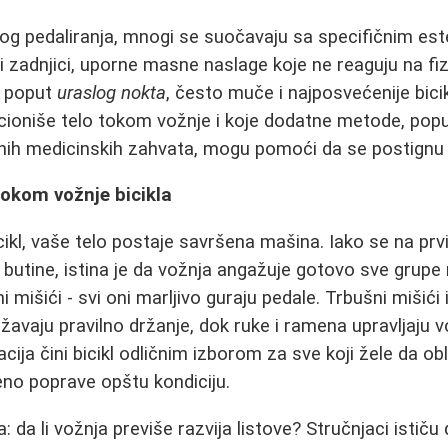
nog pedaliranja, mnogi se suočavaju sa specifičnim es
 i zadnjici, uporne masne naslage koje ne reaguju na fi
mi poput
uraslog nokta
, često muče i najposvećenije bici
cioniše telo tokom vožnje i koje dodatne metode, pop
nih medicinskih zahvata, mogu pomoći da se postignu že
tokom vožnje bicikla
ikl, vaše telo postaje savršena mašina. Iako se na prvi
 i butine, istina je da vožnja angažuje gotovo sve grupe
i mišići - svi oni marljivo guraju pedale. Trbušni mišići 
državaju pravilno držanje, dok ruke i ramena upravljaju
ija čini bicikl odličnim izborom za sve koji žele da ob
eno poprave opštu kondiciju.
: da li vožnja previše razvija listove? Stručnjaci ističu 