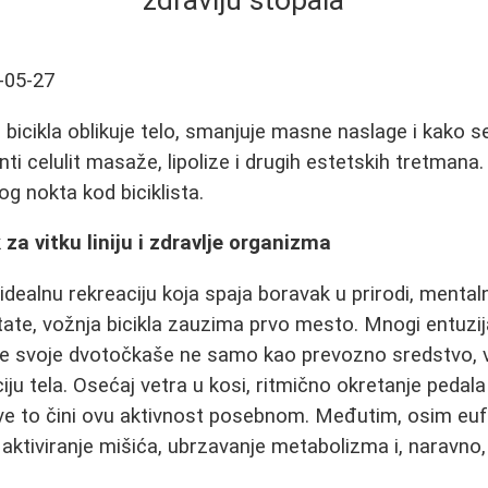
zdravlju stopala
-05-27
 bicikla oblikuje telo, smanjuje masne naslage i kako se
ti celulit masaže, lipolize i drugih estetskih tretmana.
og nokta kod biciklista.
 za vitku liniju i zdravlje organizma
dealnu rekreaciju koja spaja boravak u prirodi, mental
ultate, vožnja bicikla zauzima prvo mesto. Mnogi entuzi
e svoje dvotočkaše ne samo kao prevozno sredstvo, 
ju tela. Osećaj vetra u kosi, ritmično okretanje pedala
sve to čini ovu aktivnost posebnom. Međutim, osim eufor
 aktiviranje mišića, ubrzavanje metabolizma i, naravno,