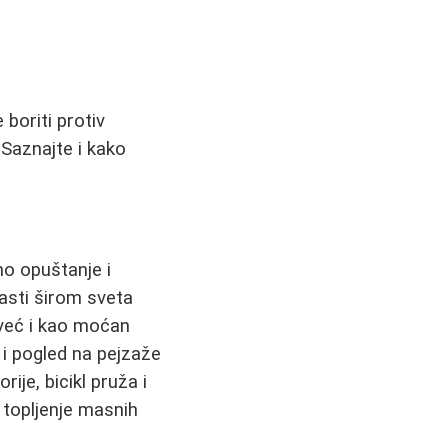
 boriti protiv
 Saznajte i kako
no opuštanje i
jasti širom sveta
već i kao moćan
 i pogled na pejzaže
ije, bicikl pruža i
 topljenje masnih