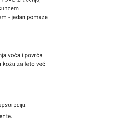
 suncem.
em - jedan pomaže
dnja voća i povrća
 kožu za leto već
psorpciju.
ente.