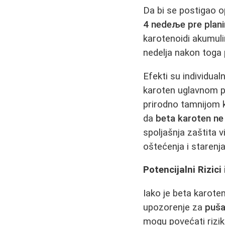
Da bi se postigao 
4 nedeље pre plani
karotenoidi akumuli
nedelja nakon toga
Efekti su individua
karoten uglavnom p
prirodno tamnijom k
da
beta karoten ne
spoljašnja zaštita
oštećenja i starenj
Potencijalni Rizici
Iako je beta karote
upozorenje za
puš
mogu povećati rizi