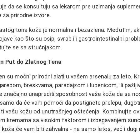
e da se konsultuju sa lekarom pre uzimanja suplemena
 za prirodne izvore.
stog tona kože je normalna i bezazlena. Međutim, ako
jave kao što su osip, svrab ili gastrointestinalni probl
tujte se sa stručnjakom.
n Put do Zlatnog Tena
pen su moćni prirodni alati u vašem arsenalu za leto. 
arepom, breskvama, paradajzom i lubenicom, ili pažlj
 značajno unaprediti sposobnost vaše kože da se no
 samo da će vam pomoći da postignete prelepu, dugotr
ititi vašu kožu od unutrašnjeg oštećenja. Kombinujte ov
om kremama sa visokim faktorom i izbegavanjem sunc
 koža će vam biti zahvalna - ne samo letos, već i dugi 