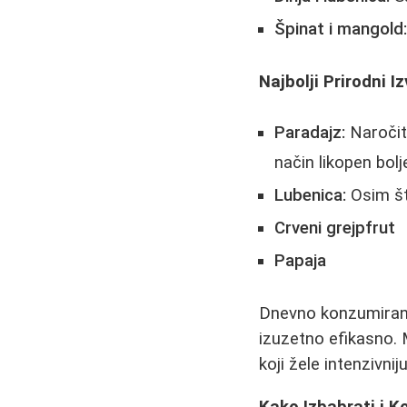
Špinat i mangold
Najbolji Prirodni I
Paradajz:
Naročito
način likopen bol
Lubenica:
Osim št
Crveni grejpfrut
Papaja
Dnevno konzumiranj
izuzetno efikasno. 
koji žele intenzivni
Kako Izbabrati i 