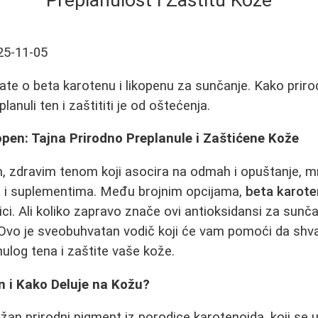
Preplanulost i Zaštitu Kože
25-11-05
ate o beta karotenu i likopenu za sunčanje. Kako priro
lanuli ten i zaštititi je od oštećenja.
open: Tajna Prirodno Preplanule i Zaštićene Kože
m, zdravim tenom koji asocira na odmah i opuštanje, 
 i suplementima. Među brojnim opcijama,
beta karote
ci. Ali koliko zapravo znače ovi antioksidansi za sunča
i? Ovo je sveobuhvatan vodič koji će vam pomoći da shv
nulog tena i zaštite vaše kože.
n i Kako Deluje na Kožu?
žan prirodni pigment iz porodice karotenoida, koji se