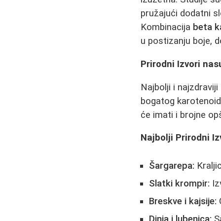
pružajući dodatni s
Kombinacija
beta k
u postizanju boje, 
Prirodni Izvori n
Najbolji i najzdravi
bogatog karotenoid
će imati i brojne o
Najbolji Prirodni I
Šargarepa:
Kralji
Slatki krompir:
Iz
Breskve i kajsije:
O
Dinja i lubenica:
Sa