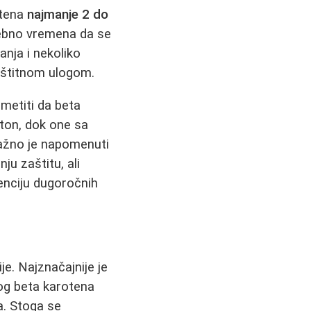
otena
najmanje 2 do
rebno vremena da se
nja i nekoliko
aštitnom ulogom.
imetiti da beta
ton, dok one sa
Važno je napomenuti
ju zaštitu, ali
enciju dugoročnih
e. Najznačajnije je
kog beta karotena
a. Stoga se