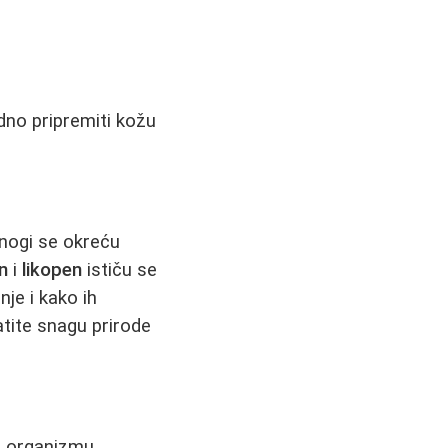
dno pripremiti kožu
mnogi se okreću
n
i
likopen
ističu se
nje i kako ih
atite snagu prirode
 u organizmu