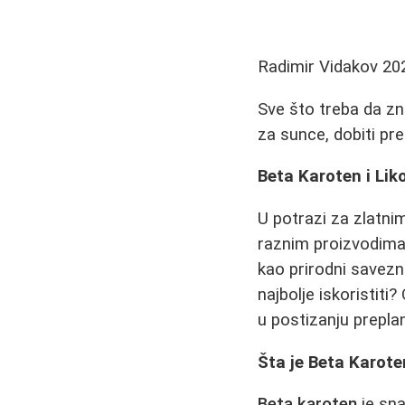
Radimir Vidakov
20
Sve što treba da zn
za sunce, dobiti prep
Beta Karoten i Lik
U potrazi za zlatni
raznim proizvodima
kao prirodni savezni
najbolje iskoristit
u postizanju prepla
Šta je Beta Karote
Beta karoten
je sna