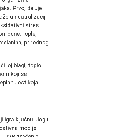
aka. Prvo, deluje
že u neutralizaciji
ksidativni stres i
prirodne, tople,
 melanina, prirodnog
 joj blagi, toplo
nom koji se
replanulost koja
i igra ključnu ulogu.
idativna moć je
 i UVB zračenja,