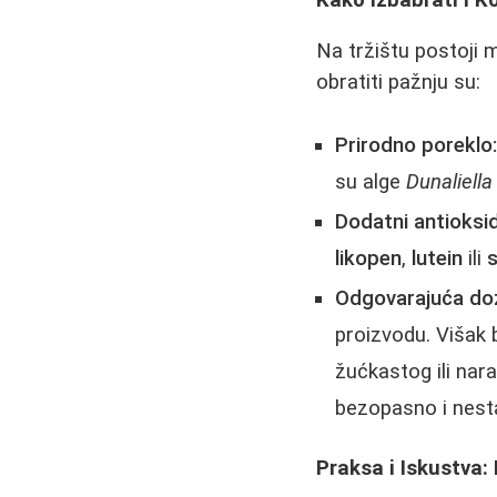
Na tržištu postoji 
obratiti pažnju su:
Prirodno poreklo
su alge
Dunaliella
Dodatni antioksid
likopen
,
lutein
ili
s
Odgovarajuća do
proizvodu. Višak 
žućkastog ili nar
bezopasno i nest
Praksa i Iskustva: