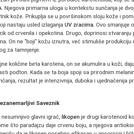
A
. Njegova primarna uloga u kontekstu sunčanja je dvoj
tnik kože. Prikuplja se u površinskom sloju kože i poma
oji nastaju usled izlaganja
UV zracima
. Ovo smanjuje o
zik od crvenila i opekotina. Drugo, doprinosi stvaranju 
na. On ne "boji" kožu iznutra, već stimuliše produkciju
g za tamnjenje.
e količine beta karotena, on se akumulira u koži, dajući
kasti podton. Kada se ta boja spoji sa prirodnim melani
anja, rezultat je intenzivnija, duboka i ujednačenija p
ezanemarljivi Saveznik
 nesumnjivo glavni igrač,
likopen
je drugi karotenoid koj
tome što paradajzu daje crvenu boju, a njegova antioks
ugerišu da je likopen posebno efikasan u apsorpciji UVA