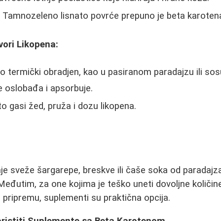
:
Tamnozeleno lisnato povrće prepuno je beta karoten
zvori Likopena:
 termički obradjen, kao u pasiranom paradajzu ili sosu,
je oslobađa i apsorbuje.
o gasi žed, pruža i dozu likopena.
e sveže šargarepe, breskve ili čaše soka od paradajz
Međutim, za one kojima je teško uneti dovoljne količin
ju pripremu, suplementi su praktična opcija.
Koristiti Suplemente sa Beta Karotenom