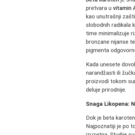
pretvara u
vitamin 
kao unutrašnji zašti
slobodnih radikala k
time minimalizuje ri
bronzane nijanse te
pigmenta odgovorno
Kada unesete dovoljn
narandžasti ili žuč
proizvodi tokom sunč
deluje prirodnije.
Snaga Likopena: N
Dok je beta karoten
Najpoznatiji je po 
izuzetna. Studije s