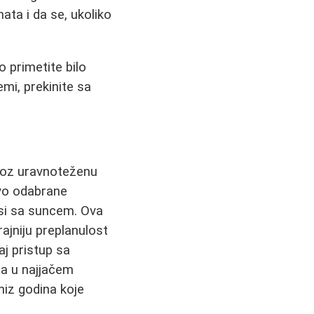
ta i da se, ukoliko
 primetite bilo
emi, prekinite sa
Kroz uravnoteženu
ivo odabrane
si sa suncem. Ova
ajniju preplanulost
aj pristup sa
a u najjačem
niz godina koje