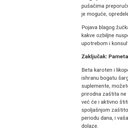
pušačima preporučuj
je moguće, opredele
Pojava blagog žućka
kakve ozbiljne nuspo
upotrebom i konsul
Zaključak: Pameta
Beta karoten i liko
ishranu bogatu šarg
suplemente, možete
prirodna zaštita ne
već će i aktivno št
spoljašnjom zaštit
periodu dana, i vaša
dolaze.