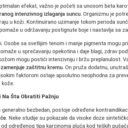
optimalan efekat, važno je početi sa unosom beta kar
ranog intenzivnog izlaganja suncu
. Organizmu je pot
raju u koži. Kontinuirano uzimanje tokom perioda sunča
 pomaže u održavanju postignute boje i nastavlja sa z
lni. Osobe sa svetlijim tenom i manje pigmenta mogu pr
omaže u sprečavanju opekotina i daje blagi, zdrav pod
ožom mogu postići intenzivniju i bržu preplanulost. 
 zamenjuje zaštitnu kremu
. On pruža dodatnu, unutrašn
 visokim faktorom ostaje apsolutno neophodna za prev
a kože.
 i Na Šta Obratiti Pažnju
n generalno bezbedan, postoje određene kontraindikacij
ače
. Neke studije su pokazale da visoke doze sintetič
k od određenog tipa karcinoma pluća kod teških pušač