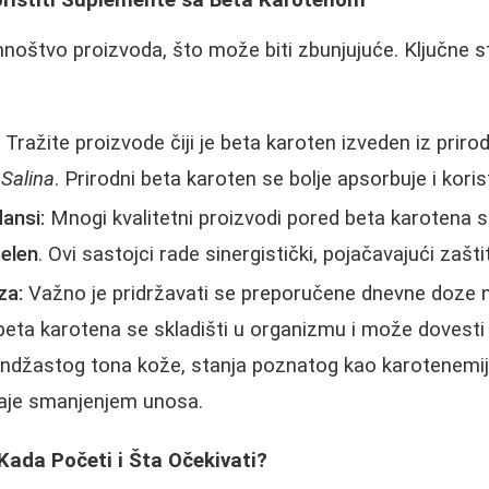
mnoštvo proizvoda, što može biti zbunjujuće. Ključne st
:
Tražite proizvode čiji je beta karoten izveden iz priro
 Salina
. Prirodni beta karoten se bolje apsorbuje i koris
ansi:
Mnogi kvalitetni proizvodi pored beta karotena 
elen
. Ovi sastojci rade sinergistički, pojačavajući zašti
za:
Važno je pridržavati se preporučene dnevne doze 
beta karotena se skladišti u organizmu i može dovest
andžastog tona kože, stanja poznatog kao karotenemija
aje smanjenjem unosa.
 Kada Početi i Šta Očekivati?