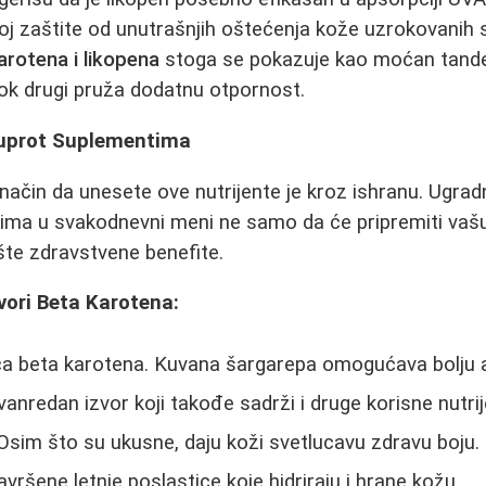
loj zaštite od unutrašnjih oštećenja kože uzrokovanih
arotena i likopena
stoga se pokazuje kao moćan tand
dok drugi pruža dodatnu otpornost.
asuprot Suplementima
ji način da unesete ove nutrijente je kroz ishranu. Ugra
ima u svakodnevni meni ne samo da će pripremiti vašu
pšte zdravstvene benefite.
zvori Beta Karotena:
ca beta karotena. Kuvana šargarepa omogućava bolju a
vanredan izvor koji takođe sadrži i druge korisne nutrij
sim što su ukusne, daju koži svetlucavu zdravu boju.
vršene letnje poslastice koje hidriraju i hrane kožu.