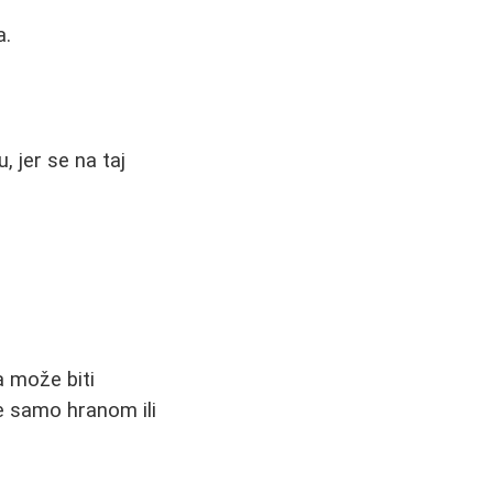
a.
 jer se na taj
a može biti
e samo hranom ili