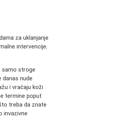
todama za uklanjanje
malne intervencije.
e samo stroge
ke danas nude
žu i vraćaju koži
ete termine poput
 što treba da znate
 invazivne