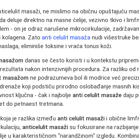
icelulit masaži, ne mislimo na običnu opuštajuću mas
da deluje direktno na masne ćelije, vezivno tkivo i limfni
em - on je odraz narušene mikrocirkulacije, zadržavanj
i kolagena. Zato
anti celulit masaža
nudi višestruke be
aslaga, eliminiše toksine i vraća tonus koži.
t masažom
danas se često koristi i u kontekstu pripre
 rezultata nakon intenzivnijih procedura. Za razliku od
lit masažom
ne podrazumeva bol ili modrice već preci
i drenaže koji podstiču prirodno oslobađanje masnih kis
nost ključna - čak i najbolje
anti celulit masaže
daju p
set do petnaest tretmana.
u koja je razlika između
anti celulit masaži
i obične limf
kulaciju,
anticelulit masaži
su fokusirane na razbijanje
ije u karakterističnom "narandžinom" izgledu. Kombin