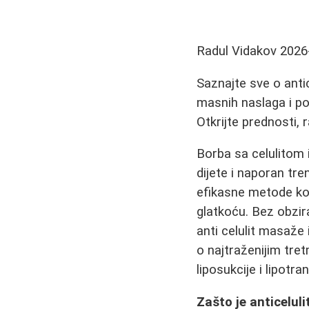
Radul Vidakov
2026
Saznajte sve o antic
masnih naslaga i pos
Otkrijte prednosti, r
Borba sa celulitom
dijete i naporan tr
efikasne metode koj
glatkoću. Bez obzira
anti celulit masaže 
o najtraženijim tr
liposukcije i lipotra
Zašto je anticelu