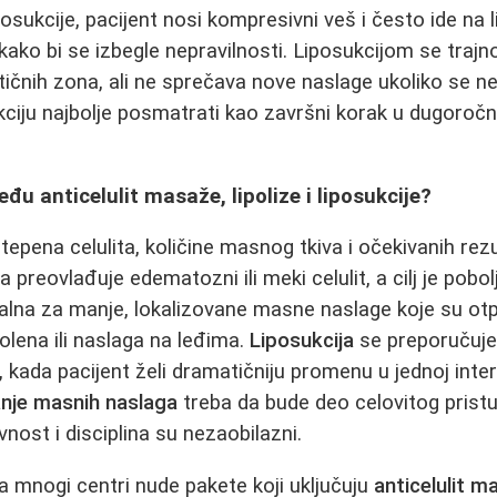
sukcije, pacijent nosi kompresivni veš i često ide na l
kako bi se izbegle nepravilnosti. Liposukcijom se trajn
tičnih zona, ali ne sprečava nove naslage ukoliko se n
kciju najbolje posmatrati kao završni korak u dugoročno
đu anticelulit masaže, lipolize i liposukcije?
tepena celulita, količine masnog tkiva i očekivanih rez
preovlađuje edematozni ili meki celulit, a cilj je pobo
ealna za manje, lokalizovane masne naslage koje su ot
olena ili naslaga na leđima.
Liposukcija
se preporučuje
ada pacijent želi dramatičniju promenu u jednoj interv
anje masnih naslaga
treba da bude deo celovitog pristu
vnost i disciplina su nezaobilazni.
 mnogi centri nude pakete koji uključuju
anticelulit m