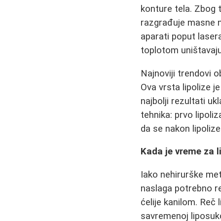
konture tela. Zbog 
razgrađuje masne n
aparati poput laser
toplotom uništavaju
Najnoviji trendovi o
Ova vrsta lipolize 
najbolji rezultati 
tehnika: prvo lipoli
da se nakon lipolize
Kada je vreme za l
Iako nehirurške met
naslaga potrebno reš
ćelije kanilom. Reč l
savremenoj liposukc