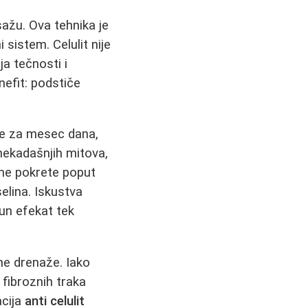
ažu. Ova tehnika je
 sistem. Celulit nije
a tečnosti i
nefit: podstiče
me za mesec dana,
 nekadašnjih mitova,
zne pokrete poput
elina. Iskustva
un efekat tek
ne drenaže. Iako
 fibroznih traka
acija
anti celulit