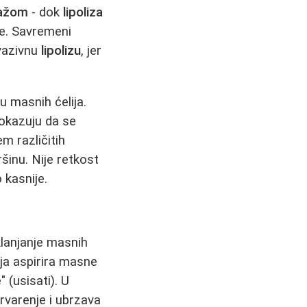
sažom
- dok
lipoliza
e. Savremeni
nvazivnu
lipolizu
, jer
u masnih ćelija.
pokazuju da se
m različitih
ršinu. Nije retkost
 kasnije.
klanjanje masnih
ja aspirira masne
" (usisati). U
rvarenje i ubrzava