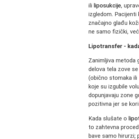
ili
liposukcije
, upra
izgledom. Pacijenti 
značajno glađu kožu
ne samo fizički, već
Lipotransfer - kad
Zanimljiva metoda 
delova tela zove s
(obično stomaka ili 
koje su izgubile vol
dopunjavaju zone g
pozitivna jer se kori
Kada slušate o
lip
to zahtevna procedu
bave samo hirurzi; 