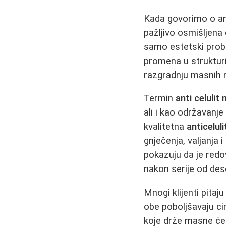
Kada govorimo o ant
pažljivo osmišljena 
samo estetski probl
promena u struktur
razgradnju masnih n
Termin
anti celuli
ali i kao održavanje
kvalitetna
anticelu
gnječenja, valjanja 
pokazuju da je redov
nakon serije od de
Mnogi klijenti pitaj
obe poboljšavaju cir
koje drže masne ćel