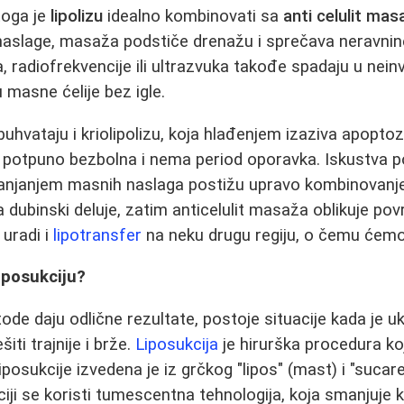
toga je
lipolizu
idealno kombinovati sa
anti celulit ma
aslage, masaža podstiče drenažu i sprečava neravnin
a, radiofrekvencije ili ultrazvuka takođe spadaju u nei
 masne ćelije bez igle.
buhvataju i kriolipolizu, koja hlađenjem izaziva apoptoz
je potpuno bezbolna i nema period oporavka. Iskustva 
uklanjanjem masnih naslaga postižu upravo kombinovanje
za dubinski deluje, zatim anticelulit masaža oblikuje pov
 uradi i
lipotransfer
na neku drugu regiju, o čemu ćemo
iposukciju?
ode daju odlične rezultate, postoje situacije kada je u
iti trajnije i brže.
Liposukcija
je hirurška procedura ko
iposukcije izvedena je iz grčkog "lipos" (mast) i "sucare
iji se koristi tumescentna tehnologija, koja smanjuje k