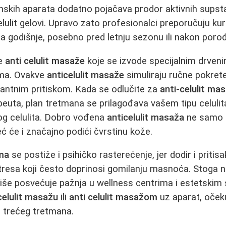
nskih aparata dodatno pojačava prodor aktivnih supsta
elulit gelovi. Upravo zato profesionalci preporučuju ku
a godišnje, posebno pred letnju sezonu ili nakon porođ
ne
anti celulit masaže
koje se izvode specijalnim drvenim
ma. Ovakve
anticelulit masaže
simuliraju ručne pokrete
tantnim pritiskom. Kada se odlučite za
anti-celulit ma
peuta, plan tretmana se prilagođava vašem tipu celuli
g celulita. Dobro vođena
anticelulit masaža
ne samo d
eć će i značajno podići čvrstinu kože.
ama
se postiže i psihičko rasterećenje, jer dodir i pritis
resa koji često doprinosi gomilanju masnoća. Stoga n
iše posvećuje pažnja u wellness centrima i estetskim 
celulit masažu
ili
anti celulit masažom
uz aparat, očekuj
n trećeg tretmana.