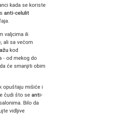
nci kada se koriste
rs
anti-celulit
aja.
 valjcima ili
, ali sa većom
sažu
kod
ta - od mekog do
a će smanjiti obim
ak opuštaju mišiće i
e čudi što se
anti-
salonima. Bilo da
te vidljive