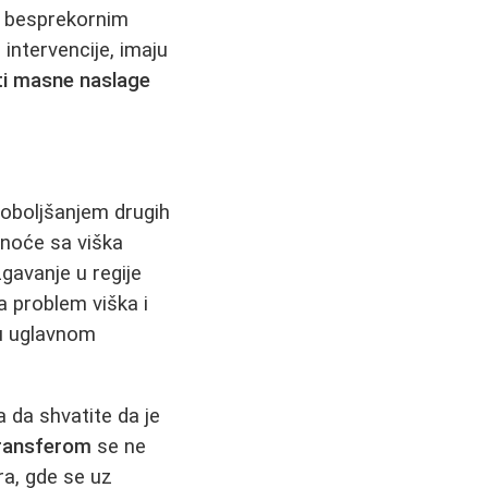
 besprekornim
 intervencije, imaju
ti masne naslage
oboljšanjem drugih
noće sa viška
zgavanje u regije
a problem viška i
 uglavnom
a da shvatite da je
ransferom
se ne
ra, gde se uz