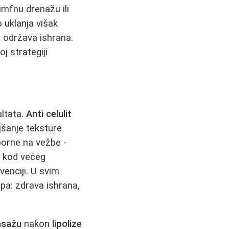
imfnu drenažu ili
o uklanja višak
e održava ishrana.
j strategiji
ultata.
Anti celulit
ljšanje teksture
porne na vežbe -
 kod većeg
enciji. U svim
pa: zdrava ishrana,
asažu
nakon
lipolize