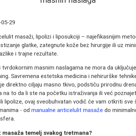
masnih naslaga
-05-29
elulit masaži, lipolizi i liposukciji – najefikasnijim me
tizanje glatke, zategnute kože bez hirurgije ili uz mini
azlike i trajne rezultate.
 i tvrdokornim masnim naslagama ne mora da uključuj
ening. Savremena estetska medicina i nehirurške tehni
e direktno ciljaju masno tkivo, podstiču prirodnu drena
 na to da li ste na početku istraživanja ili već poznaj
ili lipolize, ovaj sveobuhvatan vodič će vam otkriti sve
etmanima - od
manualne anticelulit masaže
do minimalno
nsfera.
lit masaža temelj svakog tretmana?