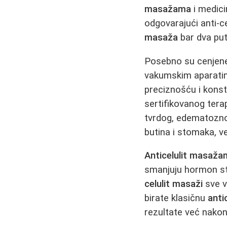
masažama
i medici
odgovarajući anti-c
masaža
bar dva put
Posebno su cenje
vakumskim aparati
preciznošću i kons
sertifikovanog tera
tvrdog, edematozno
butina i stomaka, v
Anticelulit masaž
smanjuju hormon st
celulit masaži
sve v
birate klasičnu
anti
rezultate već nako