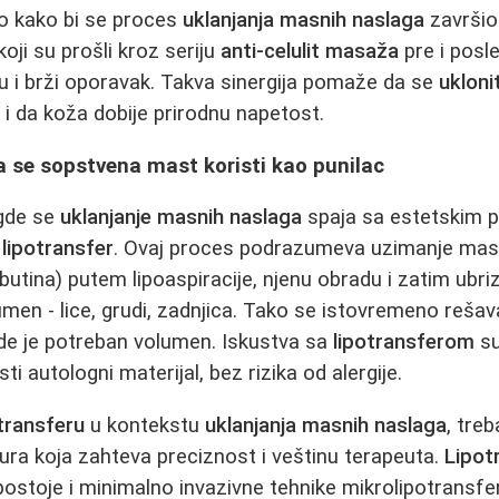
vo kako bi se proces
uklanjanja masnih naslaga
završio
koji su prošli kroz seriju
anti-celulit masaža
pre i posle
 i brži oporavak. Takva sinergija pomaže da se
ukloni
 i da koža dobije prirodnu napetost.
a se sopstvena mast koristi kao punilac
gde se
uklanjanje masnih naslaga
spaja sa estetskim p
e
lipotransfer
. Ovaj proces podrazumeva uzimanje mas
butina) putem lipoaspiracije, njenu obradu i zatim ubri
umen - lice, grudi, zadnjica. Tako se istovremeno rešav
de je potreban volumen. Iskustva sa
lipotransferom
su
sti autologni materijal, bez rizika od alergije.
otransferu
u kontekstu
uklanjanja masnih naslaga
, treb
ra koja zahteva preciznost i veštinu terapeuta.
Lipot
postoje i minimalno invazivne tehnike mikrolipotransfe