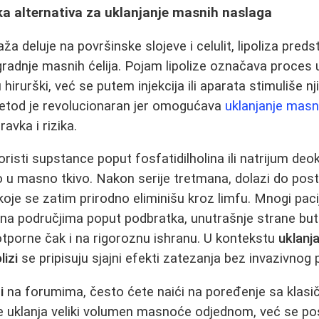
ška alternativa za uklanjanje masnih naslaga
a deluje na površinske slojeve i celulit, lipoliza predsta
azgradnje masnih ćelija. Pojam lipolize označava proce
 hirurški, već se putem injekcija ili aparata stimuliše 
metod je revolucionaran jer omogućava
uklanjanje masn
avka i rizika.
risti supstance poput fosfatidilholina ili natrijum deo
o u masno tkivo. Nakon serije tretmana, dolazi do po
oje se zatim prirodno eliminišu kroz limfu. Mnogi paci
na područjima poput podbratka, unutrašnje strane buti
tporne čak i na rigoroznu ishranu. U kontekstu
uklanj
lizi
se pripisuju sjajni efekti zatezanja bez invazivnog 
i
na forumima, često ćete naići na poređenje sa klas
 uklanja veliki volumen masnoće odjednom, već se po