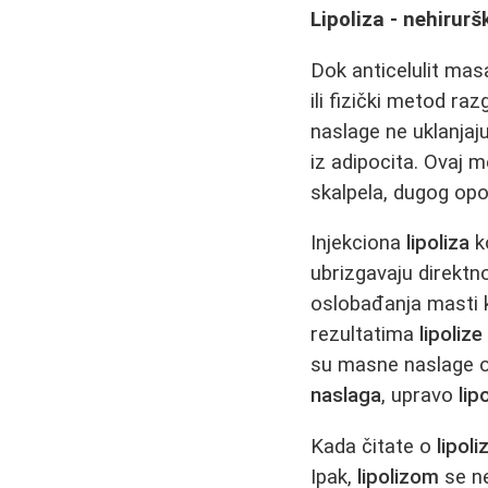
Lipoliza - nehirur
Dok anticelulit masaž
ili fizički metod r
naslage ne uklanjaju
iz adipocita. Ovaj 
skalpela, dugog opor
Injekciona
lipoliza
ko
ubrizgavaju direktn
oslobađanja masti k
rezultatima
lipolize
su masne naslage o
naslaga
, upravo
lipo
Kada čitate o
lipoliz
Ipak,
lipolizom
se ne