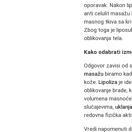
oporavak. Nakon lipo
anti celulit masažu 
masnog tkiva sa kri
Zbog toga je liposu
oblikovanja tela.
Kako odabrati izme
Odgovor zavisi od s
masažu
biramo kada 
kože.
Lipoliza
je id
oblikovanje brade, k
volumena masnoće, k
slučajevima,
uklanj
redovna fizička akti
Vredi napomenuti da