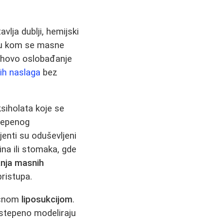
vlja dublji, hemijski
s u kom se masne
njihovo oslobađanje
ih naslaga
bez
ksiholata koje se
stepenog
jenti su oduševljeni
na ili stomaka, gde
anja masnih
pristupa.
ičnom
liposukcijom
.
stepeno modeliraju