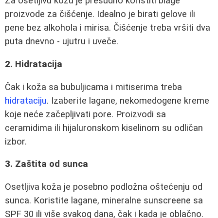
Za osetljivu kožu je presudno koristiti blage
proizvode za čišćenje. Idealno je birati gelove ili
pene bez alkohola i mirisa. Čišćenje treba vršiti dva
puta dnevno - ujutru i uveče.
2. Hidratacija
Čak i koža sa bubuljicama i mitiserima treba
hidrataciju
. Izaberite lagane, nekomedogene kreme
koje neće začepljivati pore. Proizvodi sa
ceramidima ili hijaluronskom kiselinom su odličan
izbor.
3. Zaštita od sunca
Osetljiva koža je posebno podložna oštećenju od
sunca. Koristite lagane, mineralne sunscreene sa
SPF 30 ili više svakog dana, čak i kada je oblačno.