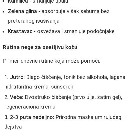
Kamilica
- smanjuje upalu
Zelena glina
- apsorbuje višak sebuma bez
preteranog isušivanja
Krastavac
- osvežava i smanjuje podočnjake
Rutina nege za osetljivu kožu
Primer dnevne rutine koja može pomoći:
Jutro:
Blago čišćenje, tonik bez alkohola, lagana
hidratantna krema, sunscren
Veče:
Dvostruko čišćenje (prvo ulje, zatim gel),
regeneraciona krema
2-3 puta nedeljno:
Prirodna maska umirujućeg
dejstva