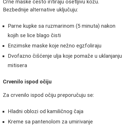
Crne maske često iritiraju osetljivu kožu.
Bezbednije alternative uključuju:
Parne kupke sa ruzmarinom (5 minuta) nakon
kojih se lice blago čisti
Enzimske maske koje nežno egzfoliraju
Dvofazno čišćenje ulja koje pomaže u uklanjanju
mitisera
Crvenilo ispod očiju
Za crvenilo ispod očiju preporučuju se:
Hladni oblozi od kamiličnog čaja
Kreme sa pantenolom za umirivanje