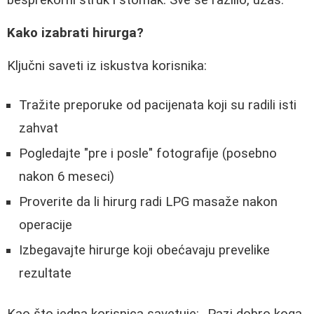
besprekorni struk i stomak. Sve se razlilo, užas.
Kako izabrati hirurga?
Ključni saveti iz iskustva korisnika:
Tražite preporuke od pacijenata koji su radili isti
zahvat
Pogledajte "pre i posle" fotografije (posebno
nakon 6 meseci)
Proverite da li hirurg radi LPG masaže nakon
operacije
Izbegavajte hirurge koji obećavaju prevelike
rezultate
Kao što jedna korisnica savetuje:
Pazi dobro koga