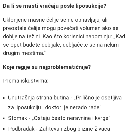
Da li se masti vraćaju posle liposukcije?
Uklonjene masne ćelije se ne obnavljaju, ali
preostale ćelije mogu povećati volumen ako se
dobije na težini. Kao što korisnici napominju:
Kad
se opet budete debljale, debljaćete se na nekim
drugim mestima.
Koje regije su najproblematičnije?
Prema iskustvima:
Unutrašnja strana butina -
Prilično je osetljiva
za liposukciju i doktori je nerado rade
Stomak -
Ostaju često neravnine i kvrge
Podbradak - Zahtevan zbog blizine živaca