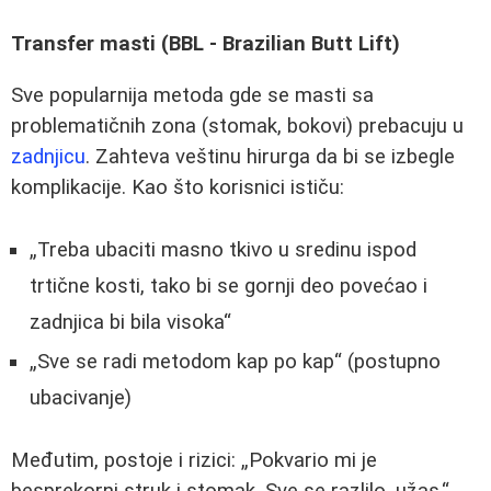
Transfer masti (BBL - Brazilian Butt Lift)
Sve popularnija metoda gde se masti sa
problematičnih zona (stomak, bokovi) prebacuju u
zadnjicu
. Zahteva veštinu hirurga da bi se izbegle
komplikacije. Kao što korisnici ističu:
Treba ubaciti masno tkivo u sredinu ispod
trtične kosti, tako bi se gornji deo povećao i
zadnjica bi bila visoka
Sve se radi metodom kap po kap
(postupno
ubacivanje)
Međutim, postoje i rizici:
Pokvario mi je