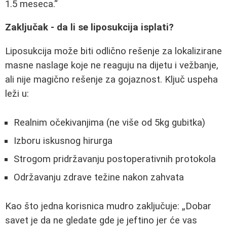
1.5 meseca.
Zaključak - da li se liposukcija isplati?
Liposukcija može biti odlično rešenje za lokalizirane
masne naslage koje ne reaguju na dijetu i vežbanje,
ali nije magično rešenje za gojaznost. Ključ uspeha
leži u:
Realnim očekivanjima (ne više od 5kg gubitka)
Izboru iskusnog hirurga
Strogom pridržavanju postoperativnih protokola
Održavanju zdrave težine nakon zahvata
Kao što jedna korisnica mudro zaključuje:
Dobar
savet je da ne gledate gde je jeftino jer će vas