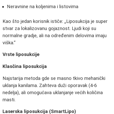
Neravnine na koljenima i listovima
Kao što jedan korisnik ističe:
Liposukcija je super
stvar za lokalizovanu gojaznost. Ljudi koji su
normalne gradje, ali na određenim delovima imaju
viška.
Vrste liposukcije
Klasčina liposukcija
Najstarija metoda gde se masno tkivo mehanički
uklanja kanilama. Zahteva duži oporavak (4-6
nedelja), ali omogućava uklanjanje većih količina
masti.
Laserska liposukcija (SmartLipo)