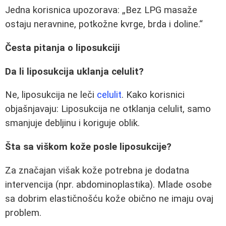
Jedna korisnica upozorava:
Bez LPG masaže
ostaju neravnine, potkožne kvrge, brda i doline.
Česta pitanja o liposukciji
Da li liposukcija uklanja celulit?
Ne, liposukcija ne leči
celulit
. Kako korisnici
objašnjavaju: Liposukcija ne otklanja celulit, samo
smanjuje debljinu i koriguje oblik.
Šta sa viškom kože posle liposukcije?
Za značajan višak kože potrebna je dodatna
intervencija (npr. abdominoplastika). Mlade osobe
sa dobrim elastičnošću kože obično ne imaju ovaj
problem.