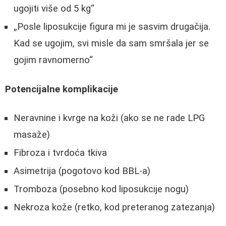
ugojiti više od 5 kg
Posle liposukcije figura mi je sasvim drugačija.
Kad se ugojim, svi misle da sam smršala jer se
gojim ravnomerno
Potencijalne komplikacije
Neravnine i kvrge na koži (ako se ne rade LPG
masaže)
Fibroza i tvrdoća tkiva
Asimetrija (pogotovo kod BBL-a)
Tromboza (posebno kod liposukcije nogu)
Nekroza kože (retko, kod preteranog zatezanja)