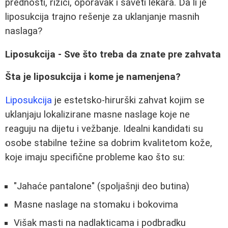
prednosti, rizici, oporavak i saveti lekara. Da li je
liposukcija trajno rešenje za uklanjanje masnih
naslaga?
Liposukcija - Sve što treba da znate pre zahvata
Šta je liposukcija i kome je namenjena?
Liposukcija
je estetsko-hirurški zahvat kojim se
uklanjaju lokalizirane masne naslage koje ne
reaguju na dijetu i vežbanje. Idealni kandidati su
osobe stabilne težine sa dobrim kvalitetom kože,
koje imaju specifične probleme kao što su:
"Jahaće pantalone" (spoljašnji deo butina)
Masne naslage na stomaku i bokovima
Višak masti na nadlakticama i podbradku