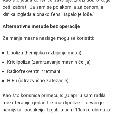
ćeš izabrati. Ja sam se polakomila za cenom, a i
klinika izgledala onako fensi. Ispalo je loše.
Alternativne metode bez operacije
Za manje masne naslage mogu se koristiti:
Lipoliza (hemijsko razbijanje masti)
Kriolipoliza (zamrzavanje masnih ćelija)
Radiofrekventni tretmani
HiFu (ultrazvučno zatezanje)
Kao što korisnica primećuje:
U aprilu sam radila
mezoterapiju i jedan tretman lipolize - to vam je
hemijska liposukcija. Izgubila sam 10cm u obimu za