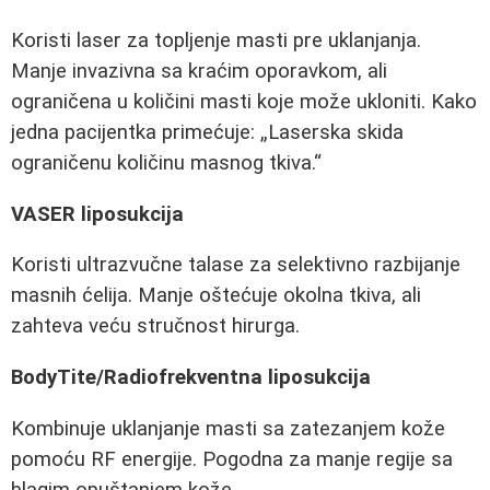
Koristi laser za topljenje masti pre uklanjanja.
Manje invazivna sa kraćim oporavkom, ali
ograničena u količini masti koje može ukloniti. Kako
jedna pacijentka primećuje:
Laserska skida
ograničenu količinu masnog tkiva.
VASER liposukcija
Koristi ultrazvučne talase za selektivno razbijanje
masnih ćelija. Manje oštećuje okolna tkiva, ali
zahteva veću stručnost hirurga.
BodyTite/Radiofrekventna liposukcija
Kombinuje uklanjanje masti sa zatezanjem kože
pomoću RF energije. Pogodna za manje regije sa
blagim opuštanjem kože.