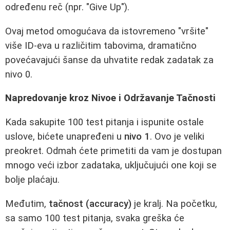
određenu reč (npr. "Give Up").
Ovaj metod omogućava da istovremeno "vršite"
više ID-eva u različitim tabovima, dramatično
povećavajući šanse da uhvatite redak zadatak za
nivo 0.
Napredovanje kroz Nivoe i Održavanje Tačnosti
Kada sakupite 100 test pitanja i ispunite ostale
uslove, bićete unapređeni u
nivo 1
. Ovo je veliki
preokret. Odmah ćete primetiti da vam je dostupan
mnogo veći izbor zadataka, uključujući one koji se
bolje plaćaju.
Međutim,
tačnost (accuracy)
je kralj. Na početku,
sa samo 100 test pitanja, svaka greška će