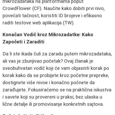
mikrozadataka na platformama poput
CrowdFlower (CF). Naučite kako dobiti prvi nivo,
povećati tačnost, koristiti ID brojeve i efikasno
raditi testove web aplikacija (TW).
Konačan Vodič kroz Mikrozadatke: Kako
Započeti i Zaraditi
Da li ste ikada čuli za zaradu putem mikrozadataka,
ali vas je zbunjivao početak? Ovaj članak je
sveobuhvatan vodič koji će vam objasniti korak po
korak kako da se probijete kroz početne prepreke,
dostignete više nivoe i konačno počnete da
zarađujete. Fokusiraćemo se na praktična iskustva
i savete koji su provereni u praksi, bez ulaska u
lične detalje ili promovisanje konkretnih sajtova.