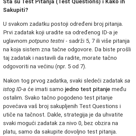
Šta su Test Pitanja (Test Questions) i Kako ih
Sakupiti?
U svakom zadatku postoji određeni broj pitanja.
Prvi zadatak koji uradite sa određenog ID-a je
uglavnom
potpuno testni
- sadrži 5, 7 ili više pitanja
na koja sistem zna tačne odgovore. Da biste prošli
taj zadatak i nastavili da radite, morate tačno
odgovoriti na većinu (npr. 5 od 7).
Nakon tog prvog zadatka, svaki sledeći zadatak
sa
istog ID-a
će imati samo
jedno test pitanje
među
ostalim. Svako tačno pogodeno test pitanje
povećava vaš broj sakupljenih Test Questions i
utiče na tačnost. Dakle, strategija je da uhvatite
svaki mogući zadatak za nivo 0, bez obzira na
platu, samo da sakupite dovoljno test pitanja.