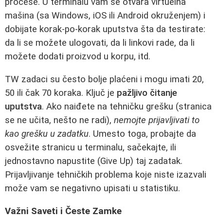
procese. U terminalu vam se otvara virtuelna
mašina (sa Windows, iOS ili Android okruženjem) i
dobijate korak-po-korak uputstva šta da testirate:
da li se možete ulogovati, da li linkovi rade, da li
možete dodati proizvod u korpu, itd.
TW zadaci su često bolje plaćeni i mogu imati 20,
50 ili čak 70 koraka. Ključ je
pažljivo čitanje
uputstva
. Ako naiđete na tehničku grešku (stranica
se ne učita, nešto ne radi),
nemojte prijavljivati to
kao grešku u zadatku
. Umesto toga, probajte da
osvežite stranicu u terminalu, sačekajte, ili
jednostavno napustite (Give Up) taj zadatak.
Prijavljivanje tehničkih problema koje niste izazvali
može vam se negativno upisati u statistiku.
Važni Saveti i Česte Zamke