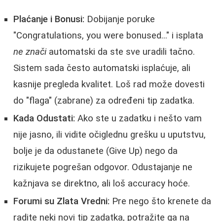
Plaćanje i Bonusi:
Dobijanje poruke
"Congratulations, you were bonused..." i isplata
ne znači
automatski da ste sve uradili tačno.
Sistem sada često automatski isplaćuje, ali
kasnije pregleda kvalitet. Loš rad može dovesti
do "flaga" (zabrane) za određeni tip zadatka.
Kada Odustati:
Ako ste u zadatku i nešto vam
nije jasno, ili vidite očiglednu grešku u uputstvu,
bolje je da odustanete (Give Up) nego da
rizikujete pogrešan odgovor. Odustajanje ne
kažnjava se direktno, ali loš accuracy hoće.
Forumi su Zlata Vredni:
Pre nego što krenete da
radite neki novi tip zadatka, potražite ga na