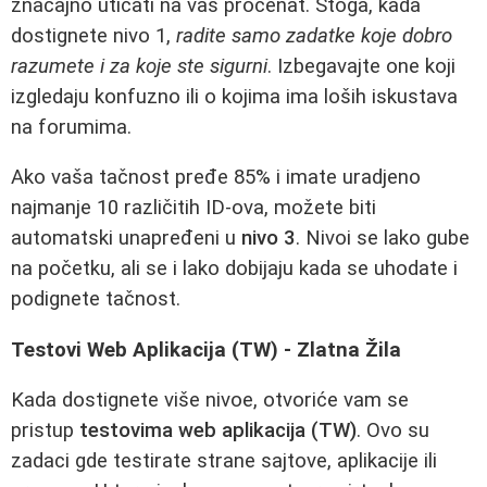
značajno uticati na vaš procenat. Stoga, kada
dostignete nivo 1,
radite samo zadatke koje dobro
razumete i za koje ste sigurni
. Izbegavajte one koji
izgledaju konfuzno ili o kojima ima loših iskustava
na forumima.
Ako vaša tačnost pređe 85% i imate uradjeno
najmanje 10 različitih ID-ova, možete biti
automatski unapređeni u
nivo 3
. Nivoi se lako gube
na početku, ali se i lako dobijaju kada se uhodate i
podignete tačnost.
Testovi Web Aplikacija (TW) - Zlatna Žila
Kada dostignete više nivoe, otvoriće vam se
pristup
testovima web aplikacija (TW)
. Ovo su
zadaci gde testirate strane sajtove, aplikacije ili