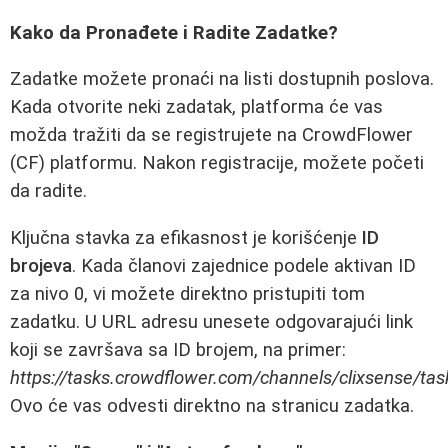
Kako da Pronađete i Radite Zadatke?
Zadatke možete pronaći na listi dostupnih poslova.
Kada otvorite neki zadatak, platforma će vas
možda tražiti da se registrujete na CrowdFlower
(CF) platformu. Nakon registracije, možete početi
da radite.
Ključna stavka za efikasnost je korišćenje
ID
brojeva
. Kada članovi zajednice podele aktivan ID
za nivo 0, vi možete direktno pristupiti tom
zadatku. U URL adresu unesete odgovarajući link
koji se završava sa ID brojem, na primer:
https://tasks.crowdflower.com/channels/clixsense/tas
Ovo će vas odvesti direktno na stranicu zadatka.