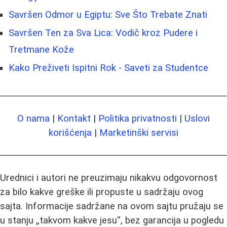
Savršen Odmor u Egiptu: Sve Što Trebate Znati
Savršen Ten za Sva Lica: Vodič kroz Pudere i
Tretmane Kože
Kako Preživeti Ispitni Rok - Saveti za Studentce
O nama
|
Kontakt
|
Politika privatnosti
|
Uslovi
korišćenja
|
Marketinški servisi
Urednici i autori ne preuzimaju nikakvu odgovornost
za bilo kakve greške ili propuste u sadržaju ovog
sajta. Informacije sadržane na ovom sajtu pružaju se
u stanju „takvom kakve jesu“, bez garancija u pogledu