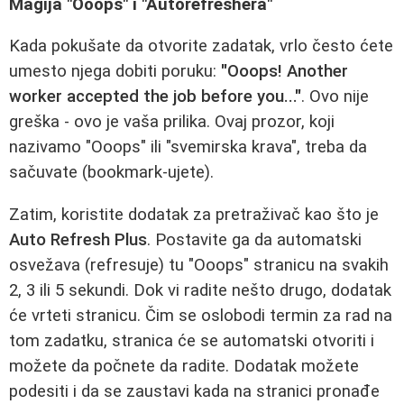
Magija "Ooops" i "Autorefreshera"
Kada pokušate da otvorite zadatak, vrlo često ćete
umesto njega dobiti poruku:
"Ooops! Another
worker accepted the job before you..."
. Ovo nije
greška - ovo je vaša prilika. Ovaj prozor, koji
nazivamo "Ooops" ili "svemirska krava", treba da
sačuvate (bookmark-ujete).
Zatim, koristite dodatak za pretraživač kao što je
Auto Refresh Plus
. Postavite ga da automatski
osvežava (refresuje) tu "Ooops" stranicu na svakih
2, 3 ili 5 sekundi. Dok vi radite nešto drugo, dodatak
će vrteti stranicu. Čim se oslobodi termin za rad na
tom zadatku, stranica će se automatski otvoriti i
možete da počnete da radite. Dodatak možete
podesiti i da se zaustavi kada na stranici pronađe