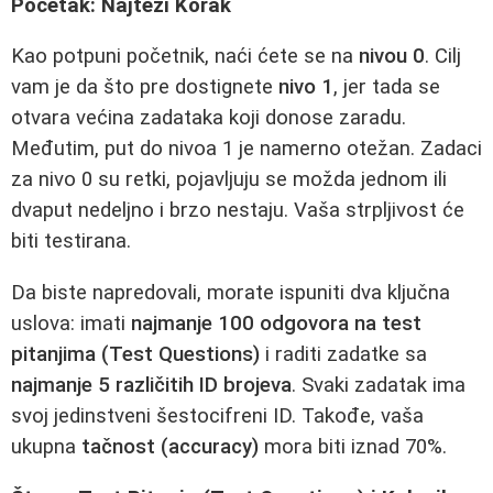
Početak: Najteži Korak
Kao potpuni početnik, naći ćete se na
nivou 0
. Cilj
vam je da što pre dostignete
nivo 1
, jer tada se
otvara većina zadataka koji donose zaradu.
Međutim, put do nivoa 1 je namerno otežan. Zadaci
za nivo 0 su retki, pojavljuju se možda jednom ili
dvaput nedeljno i brzo nestaju. Vaša strpljivost će
biti testirana.
Da biste napredovali, morate ispuniti dva ključna
uslova: imati
najmanje 100 odgovora na test
pitanjima (Test Questions)
i raditi zadatke sa
najmanje 5 različitih ID brojeva
. Svaki zadatak ima
svoj jedinstveni šestocifreni ID. Takođe, vaša
ukupna
tačnost (accuracy)
mora biti iznad 70%.