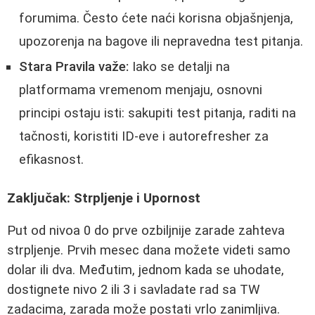
forumima. Često ćete naći korisna objašnjenja,
upozorenja na bagove ili nepravedna test pitanja.
Stara Pravila važe:
Iako se detalji na
platformama vremenom menjaju, osnovni
principi ostaju isti: sakupiti test pitanja, raditi na
tačnosti, koristiti ID-eve i autorefresher za
efikasnost.
Zaključak: Strpljenje i Upornost
Put od nivoa 0 do prve ozbiljnije zarade zahteva
strpljenje. Prvih mesec dana možete videti samo
dolar ili dva. Međutim, jednom kada se uhodate,
dostignete nivo 2 ili 3 i savladate rad sa TW
zadacima, zarada može postati vrlo zanimljiva.