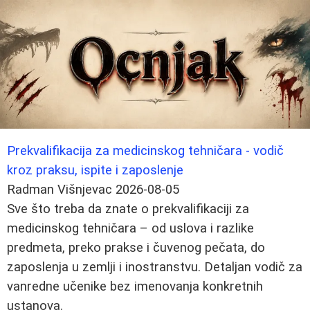
Prekvalifikacija za medicinskog tehničara - vodič
kroz praksu, ispite i zaposlenje
Radman Višnjevac
2026-08-05
Sve što treba da znate o prekvalifikaciji za
medicinskog tehničara – od uslova i razlike
predmeta, preko prakse i čuvenog pečata, do
zaposlenja u zemlji i inostranstvu. Detaljan vodič za
vanredne učenike bez imenovanja konkretnih
ustanova.