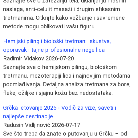
Saznajte sve o zatezanju tela, uklanjanju masnih
naslaga, anti-celulit masaži i drugim efikasnim
tretmanima. Otkrijte kako vežbanje i savremene
metode mogu oblikovati vašu figuru.
Hemijski piling i biološki tretman: Iskustva,
oporavak i tajne profesionalne nege lica
Radimir Vidakov
2026-07-20
Saznajte sve o hemijskom pilingu, biološkom
tretmanu, mezoterapiji lica i najnovijim metodama
podmlađivanja. Detaljna analiza tretmana za bore,
fleke, ožiljke i sjajnu kožu bez nedostataka.
Grčka letovanje 2025 - Vodič za vize, saveti i
najlepše destinacije
Radusin Vidljinović
2026-07-17
Sve što treba da znate o putovanju u Grčku – od