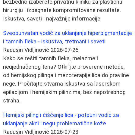
bezbedno izaberete privatnu kliniku za plastičnu
hirurgiju i izbegnete kompromitovane rezultate.
Iskustva, saveti i najvažnije informacije.
Sveobuhvatan vodič za uklanjanje hiperpigmentacije
i tamnih fleka - iskustva, tretmani i saveti
Radusin Vidljinović
2026-07-26
Kako se rešiti tamnih fleka, melazme i
neujednačenog tena? Otkrijte proverene metode,
od hemijskog pilinga i mezoterapije lica do pravilne
nege. Pročitajte stvarna iskustva sa laserskom
epilacijom i hemijskim pilinzima, bez nepotrebnog
straha.
Hemijski piling i čišćenje lica - potpuni vodič za
uklanjanje akni i negu problematične kože
Radusin Vidljinović
2026-07-23