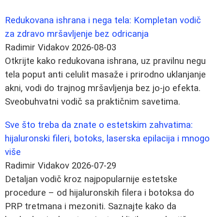
Redukovana ishrana i nega tela: Kompletan vodič
za zdravo mršavljenje bez odricanja
Radimir Vidakov
2026-08-03
Otkrijte kako redukovana ishrana, uz pravilnu negu
tela poput anti celulit masaže i prirodno uklanjanje
akni, vodi do trajnog mršavljenja bez jo-jo efekta.
Sveobuhvatni vodič sa praktičnim savetima.
Sve što treba da znate o estetskim zahvatima:
hijaluronski fileri, botoks, laserska epilacija i mnogo
više
Radimir Vidakov
2026-07-29
Detaljan vodič kroz najpopularnije estetske
procedure – od hijaluronskih filera i botoksa do
PRP tretmana i mezoniti. Saznajte kako da