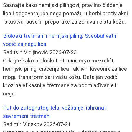
Saznajte kako hemijski pilingovi, pravilno čišćenje
lica i odgovarajuća nega pomažu u borbi protiv akni.
Iskustva, saveti i preporuke za zdravu i čistu kožu.
Biološki tretmani i hemijski piling: Sveobuhvatni
vodič za negu lica
Radusin Vidljinović
2026-07-23
Otkrijte kako biološki tretmani, cryo mezo lift,
hemijski piling, čišćenje lica i aktivni kiseonik za lice
mogu transformisati vašu kožu. Detaljan vodič
kroz najefikasnije tretmane za podmlađivanje i
negu.
Put do zategnutog tela: vežbanje, ishrana i
savremeni tretmani
Radimir Vidakov
2026-07-21