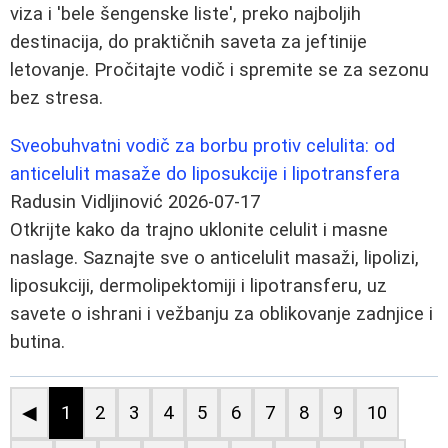
viza i 'bele šengenske liste', preko najboljih
destinacija, do praktičnih saveta za jeftinije
letovanje. Pročitajte vodič i spremite se za sezonu
bez stresa.
Sveobuhvatni vodič za borbu protiv celulita: od
anticelulit masaže do liposukcije i lipotransfera
Radusin Vidljinović
2026-07-17
Otkrijte kako da trajno uklonite celulit i masne
naslage. Saznajte sve o anticelulit masaži, lipolizi,
liposukciji, dermolipektomiji i lipotransferu, uz
savete o ishrani i vežbanju za oblikovanje zadnjice i
butina.
◀
1
2
3
4
5
6
7
8
9
10