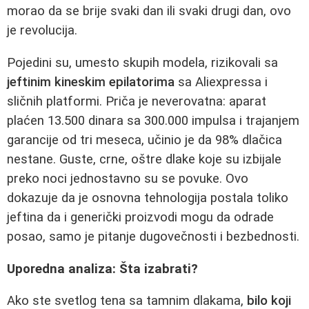
morao da se brije svaki dan ili svaki drugi dan, ovo
je revolucija.
Pojedini su, umesto skupih modela, rizikovali sa
jeftinim kineskim epilatorima
sa Aliexpressa i
sličnih platformi. Priča je neverovatna: aparat
plaćen 13.500 dinara sa 300.000 impulsa i trajanjem
garancije od tri meseca, učinio je da 98% dlačica
nestane. Guste, crne, oštre dlake koje su izbijale
preko noci jednostavno su se povuke. Ovo
dokazuje da je osnovna tehnologija postala toliko
jeftina da i generički proizvodi mogu da odrade
posao, samo je pitanje dugovečnosti i bezbednosti.
Uporedna analiza: Šta izabrati?
Ako ste svetlog tena sa tamnim dlakama,
bilo koji