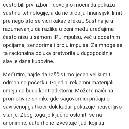
često bili prvi izbor - dovoljno moćni da pokažu
suštinu tehnologije, a da ne probiju finansijski limit
pre nego što se vidi ikakav efekat. Suština je u
razumevanju da razlike u ceni među uređajima
često nisu u samom IPL impulsu, već u dodatnim
opcijama, senzorima i broju impulsa. Za mnoge se
ta racionalna odluka pretvorila u dugogodišnje
slavlje dana kupovine.
Međutim, hajde da raščistimo jedan veliki mit
odmah na početku. Pojedini reklamni materijali
umeju da budu kontradiktorni. Možete naići na
promotivne snimke gde sagovornici pričaju o
savršenoj glatkoći, dok kadar pokazuje neuverljivo
stanje. Zbog toga je ključno osloniti se na
anonimne, autentične izveštaje ljudi koji su