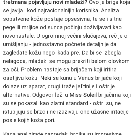
tretmana pojavljuju novi mladeži?
Ovo je briga koja
se javlja i kod najracionalnijih korisnika. Analiza
sopstvene kože postaje opsesivna, te se i sitne
pege ili mrljice od sunca počinju doživljavati kao
novonastale. U ogromnoj većini slučajeva, reč je o
umišljanju - jednostavno počnete detaljnije da
zagledate kožu nego ikada pre. Da bi se izbegla
nelagoda, mladeži se mogu prekriti belom olovkom
za oči. Problem nastaje sa brijačem koji iritira
osetljivu kožu. Neki se kunu u Venus brijače koji
dolaze uz aparat, drugi traže jeftinije i oštrije
alternative. Odgovor leži u
Miss Soleil
brijačima koji
su se pokazali kao zlatni standard - oštri su, ne
istupljuju se brzo i ne izazivaju one užasne iritacije
posle kojih koža gori.
Kada analizirate napredak, brojke su impresivne.