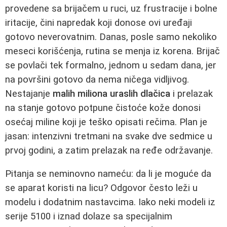
provedene sa brijačem u ruci, uz frustracije i bolne
iritacije, čini napredak koji donose ovi uređaji
gotovo neverovatnim. Danas, posle samo nekoliko
meseci korišćenja, rutina se menja iz korena. Brijač
se povlači tek formalno, jednom u sedam dana, jer
na površini gotovo da nema ničega vidljivog.
Nestajanje
malih miliona uraslih dlačica
i prelazak
na stanje gotovo potpune čistoće kože donosi
osećaj miline koji je teško opisati rečima. Plan je
jasan: intenzivni tretmani na svake dve sedmice u
prvoj godini, a zatim prelazak na ređe održavanje.
Pitanja se neminovno nameću: da li je moguće da
se aparat koristi na licu? Odgovor često leži u
modelu i dodatnim nastavcima. Iako neki modeli iz
serije 5100 i iznad dolaze sa specijalnim