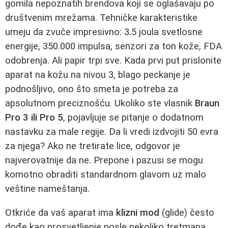
gomila nepoznatih brendova koji se oglašavaju po
društvenim mrežama. Tehničke karakteristike
umeju da zvuče impresivno: 3.5 joula svetlosne
energije, 350.000 impulsa, senzori za ton kože, FDA
odobrenja. Ali papir trpi sve. Kada prvi put prislonite
aparat na kožu na nivou 3, blago peckanje je
podnošljivo, ono što smeta je potreba za
apsolutnom preciznošću. Ukoliko ste vlasnik
Braun
Pro 3 ili Pro 5
, pojavljuje se pitanje o dodatnom
nastavku za male regije. Da li vredi izdvojiti 50 evra
za njega? Ako ne tretirate lice, odgovor je
najverovatnije da ne. Prepone i pazusi se mogu
komotno obraditi standardnom glavom uz malo
veštine nameštanja.
Otkriće da vaš aparat ima
klizni mod
(glide) često
dođe kao prosvetljenje posle nekoliko tretmana.