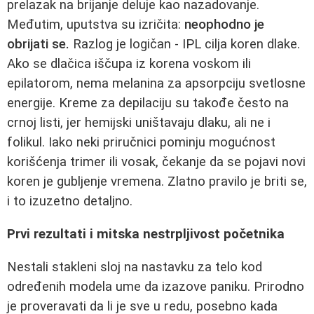
prelazak na brijanje deluje kao nazadovanje.
Međutim, uputstva su izričita:
neophodno je
obrijati se.
Razlog je logičan - IPL cilja koren dlake.
Ako se dlačica iščupa iz korena voskom ili
epilatorom, nema melanina za apsorpciju svetlosne
energije. Kreme za depilaciju su takođe često na
crnoj listi, jer hemijski uništavaju dlaku, ali ne i
folikul. Iako neki priručnici pominju mogućnost
korišćenja trimer ili vosak, čekanje da se pojavi novi
koren je gubljenje vremena. Zlatno pravilo je briti se,
i to izuzetno detaljno.
Prvi rezultati i mitska nestrpljivost početnika
Nestali stakleni sloj na nastavku za telo kod
određenih modela ume da izazove paniku. Prirodno
je proveravati da li je sve u redu, posebno kada