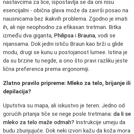
nastavcima za lice, ispostavlja se da oni nisu
esencijalni - obična glava može da završi posao na
nausnicama bez ikakvih problema. Zgodno je imati
ih, ali nije neophodno za efikasan tretman. Bitka
između dva giganta,
Philipsa
i
Brauna
, vodi se
nijansama. Dok jedni ističu Braun kao brži u glide
modu, drugi se kunu u postojanost lumee. Istina je
da su brzine tu negde, a ono što pravi razliku jeste
lična preferenca prema ergonomiji.
Zlatno pravilo pripreme: Mleko za telo, brijanje ili
depilacija?
Uputstva su mapa, ali iskustvo je teren. Jedno od
gorućih pitanja tiče se nege posle tretmana:
da li se
mleko za telo maže odmah?
Instrukcije umeju da
budu zbunjujuće. Dok neki izvori kažu da koža mora