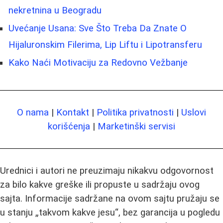
nekretnina u Beogradu
Uvećanje Usana: Sve Što Treba Da Znate O
Hijaluronskim Filerima, Lip Liftu i Lipotransferu
Kako Naći Motivaciju za Redovno Vežbanje
O nama
|
Kontakt
|
Politika privatnosti
|
Uslovi
korišćenja
|
Marketinški servisi
Urednici i autori ne preuzimaju nikakvu odgovornost
za bilo kakve greške ili propuste u sadržaju ovog
sajta. Informacije sadržane na ovom sajtu pružaju se
u stanju „takvom kakve jesu“, bez garancija u pogledu