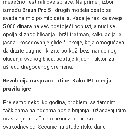
mesečno testirali ove sprave. Na primer, izbor
između
Braun Pro 5
i drugih modela često se
svede na mic po mic detalja. Kada je razlika svega
5.000 dinara na već postojeći popust, a nudi se
opcija kliznog blicanja i brži tretman, kalkulacija je
jasna. Posedovanje glide funkcije, koja omogućava
da držite dugme i klizite po koži bez manuelnog
okidanja svakog blica, postaje ključni faktor za
uštedu dragocenog vremena.
Revolucija naspram rutine: Kako IPL menja
pravila igre
Pre samo nekoliko godina, problemi sa tamnim
tačkicama na nogama posle brijanja i užasavajućim
urastanjem dlačica u bikini zoni bili su
svakodnevica. Sećanje na studentske dane