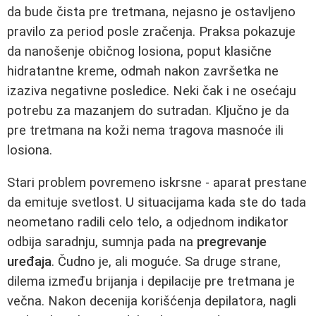
da bude čista pre tretmana, nejasno je ostavljeno
pravilo za period posle zračenja. Praksa pokazuje
da nanošenje običnog losiona, poput klasične
hidratantne kreme, odmah nakon završetka ne
izaziva negativne posledice. Neki čak i ne osećaju
potrebu za mazanjem do sutradan. Ključno je da
pre tretmana na koži nema tragova masnoće ili
losiona.
Stari problem povremeno iskrsne - aparat prestane
da emituje svetlost. U situacijama kada ste do tada
neometano radili celo telo, a odjednom indikator
odbija saradnju, sumnja pada na
pregrevanje
uređaja
. Čudno je, ali moguće. Sa druge strane,
dilema između brijanja i depilacije pre tretmana je
večna. Nakon decenija korišćenja depilatora, nagli