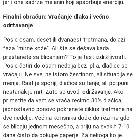
jer i one sadrže melanin koji apsorbuje energiju.
Finalni obračun: Vraćanje dlaka i večno
održavanje
Posle osam, deset ili dvanaest tretmana, dolazi
faza "mirne kože". Ali šta se dešava kada
prestanete sa blicanjem? To je test izdržljivosti.
Posle četiri do osam nedelja bez ipl-a, dlačice se
vraćaju. Ne sve, ne istom žestinom, ali situacija se
menja. Rast je sporiji, dlačice su tanje, ali potpuni
nestanak je mit. Zato se uvodi
održavanje
. Ako
primetite da vam se vraća recimo 30% dlačica,
jednostavno ponovo pokrenete ciklus tretmana na
dve nedelje. Većina korisnika dođe do režima gde
se blicaju jednom mesečno, a briju na svakih 7-10
dana čisto da pokupe paperje. Za nekoga ko je