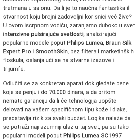
tretmana u salonu. Da li je to naučna fantastika ili
stvarnost koju brojni zadovoljni korisnici već žive?
U ovom iscrpnom vodiču, zaranjamo duboko u svet
intenzivne pulsirajuće svetlosti
, analizirajući
popularne modele poput
Philips Lumea
,
Braun Silk
Expert Pro
i
SmoothSkin
, bez filtera i marketinških
floskula, oslanjajući se na stvarne izazove i
trijumfe.
Odlučiti se za konkretan aparat dok gledate cene
koje se penju i do 70.000 dinara, a da pritom
nemate garanciju da li će tehnologija uopšte
delovati na vašem specifičnom tipu kože i dlake,
predstavlja rizik za svaki budžet. Logika nalaže da
se potraži najrazumniji ulaz u taj svet, pa su tako
popularni modeli poput
Philips Lumea SC1997