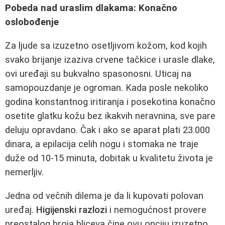
Pobeda nad uraslim dlakama: Konačno
oslobođenje
Za ljude sa izuzetno osetljivom kožom, kod kojih
svako brijanje izaziva crvene tačkice i urasle dlake,
ovi uređaji su bukvalno spasonosni. Uticaj na
samopouzdanje je ogroman. Kada posle nekoliko
godina konstantnog iritiranja i posekotina konačno
osetite glatku kožu bez ikakvih neravnina, sve pare
deluju opravdano. Čak i ako se aparat plati 23.000
dinara, a epilacija celih nogu i stomaka ne traje
duže od 10-15 minuta, dobitak u kvalitetu života je
nemerljiv.
Jedna od večnih dilema je da li kupovati polovan
uređaj.
Higijenski razlozi
i nemogućnost provere
preostalog broja bliceva čine ovu opciju izuzetno