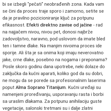
bi se izbegli "pečati" neobrađenih zona. Kada vam
se čini da proces traje sporo i zamorno, setite se
da je pravilno pozicioniranje ključ za potpunu
efikasnost.
Efekti direktno zavise od jačine
- rad
na najjačem nivou, nivou pet, donosi najbrže
zadovoljstvo, naravno, pod uslovom da imate bled
ten i tamne dlake. Na manjim nivoima proces ide
sporije. Ali šta je sa onima koji imaju neverovatno
jake, crne dlake, posebno na nogama i preponama?
Posle skoro godinu dana upotrebe, neki dolaze do
zaključka da kućni aparati, koliko god da su dobri,
ne mogu da se porede sa profesionalnim laserima
poput
Alma Soprano Titanijum
. Kućni uređaji su
namenjeni proređivanju, usporavanju rasta i borbi
sa uraslim dlakama. Za potpunu anihilaciju guste
vegetacije, salonski tretmani su i dalje zlatni