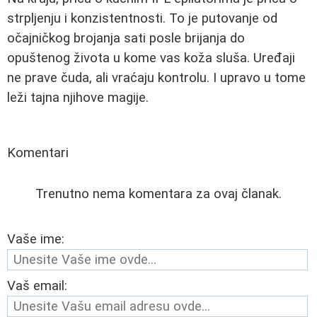
strpljenju i konzistentnosti. To je putovanje od
očajničkog brojanja sati posle brijanja do
opuštenog života u kome vas koža sluša. Uređaji
ne prave čuda, ali vraćaju kontrolu. I upravo u tome
leži tajna njihove magije.
Komentari
Trenutno nema komentara za ovaj članak.
Vaše ime:
Vaš email: