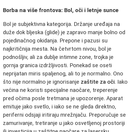
Borba na više frontova: Bol, oči i letnje sunce
Bol je subjektivna kategorija. Držanje uređaja na
duže dok bljeska (glide) je zapravo manje bolno od
pojedinačnog okidanja. Prepone i pazusi su
najkritičnija mesta. Na četvrtom nivou, bol je
podnošljiv, ali za dublje intimne zone, trojka je
gornja granica izdržljivosti. Ponekad se oseti
neprijatan miris spaljenog, ali to je normalno. Ono
što nije normalno je ignorisanje
zaštite za oči
. Iako
većina ne koristi specijalne naočare, treperenje
pred očima posle tretmana je upozorenje. Aparat
emituje jako svetlo, i iako se ne gleda direktno,
periferni odsjaji iritiraju mrežnjaču. Preporučuje se
zamurivanje, tretiranje u jako osvetljenoj prostoriji
ili investicija u zaštitne naočare za lasersku