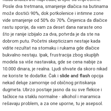
Posle dva tretmana, smanjenje dlačica na butinama
može dostići 90%, dok potkolenice i intimne zone
vide smanjenje od 50% do 70%. Činjenica da dlačice
rastu sporije, da vam za deset dana naraste ono
što je ranije izbijalo za dva, potvrda je da ste na
dobrom putu. Početni skepticizam nestaje kada
vidite rezultat na stomaku i rukama gde dlačice
bukvalno nestaju. Ipak, frustracija zbog skupljih
modela sa više nastavaka, gde se cena nabije za
10.000 dinara, je realna. Ljudi shvate da skoro nikad
ne koriste te dodatke. Čak i
slide and flash
opcija
nekad deluje zamornije od običnog pritiskanja
dugmeta. Ubrzo postaje jasno da su sve flekice i
tačkice na staklu normalne - alkohol i maramica
rešavaju problem, a za one uporne, tu je asepsol.