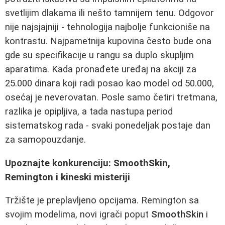
svetlijim dlakama ili nešto tamnijem tenu. Odgovor
nije najsjajniji - tehnologija najbolje funkcioniše na
kontrastu. Najpametnija kupovina često bude ona
gde su specifikacije u rangu sa duplo skupljim
aparatima. Kada pronađete uređaj na akciji za
25.000 dinara koji radi posao kao model od 50.000,
osećaj je neverovatan. Posle samo četiri tretmana,
razlika je opipljiva, a tada nastupa period
sistematskog rada - svaki ponedeljak postaje dan
za samopouzdanje.
Upoznajte konkurenciju: SmoothSkin,
Remington i kineski misteriji
Tržište je preplavljeno opcijama. Remington sa
svojim modelima, novi igrači poput
SmoothSkin
i