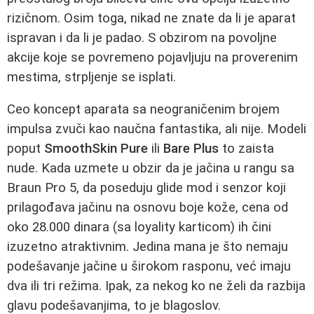
rizičnom. Osim toga, nikad ne znate da li je aparat
ispravan i da li je padao. S obzirom na povoljne
akcije koje se povremeno pojavljuju na proverenim
mestima, strpljenje se isplati.
Ceo koncept aparata sa neograničenim brojem
impulsa zvuči kao naučna fantastika, ali nije. Modeli
poput
SmoothSkin Pure
ili
Bare Plus
to zaista
nude. Kada uzmete u obzir da je jačina u rangu sa
Braun Pro 5, da poseduju glide mod i senzor koji
prilagođava jačinu na osnovu boje kože, cena od
oko 28.000 dinara (sa loyality karticom) ih čini
izuzetno atraktivnim. Jedina mana je što nemaju
podešavanje jačine u širokom rasponu, već imaju
dva ili tri režima. Ipak, za nekog ko ne želi da razbija
glavu podešavanjima, to je blagoslov.