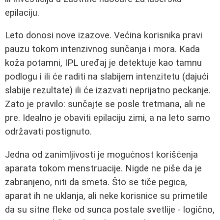
epilaciju.
Leto donosi nove izazove. Većina korisnika pravi
pauzu tokom intenzivnog sunčanja i mora. Kada
koža potamni, IPL uređaj je detektuje kao tamnu
podlogu i ili će raditi na slabijem intenzitetu (dajući
slabije rezultate) ili će izazvati neprijatno peckanje.
Zato je pravilo: sunčajte se posle tretmana, ali ne
pre. Idealno je obaviti epilaciju zimi, a na leto samo
održavati postignuto.
Jedna od zanimljivosti je mogućnost korišćenja
aparata tokom menstruacije. Nigde ne piše da je
zabranjeno, niti da smeta. Što se tiče pegica,
aparat ih ne uklanja, ali neke korisnice su primetile
da su sitne fleke od sunca postale svetlije - logično,