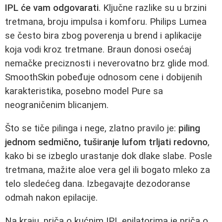
IPL će vam odgovarati
. Ključne razlike su u brzini
tretmana, broju impulsa i komforu. Philips Lumea
se često bira zbog poverenja u brend i aplikacije
koja vodi kroz tretmane. Braun donosi osećaj
nemačke preciznosti i neverovatno brz glide mod.
SmoothSkin pobeđuje odnosom cene i dobijenih
karakteristika, posebno model Pure sa
neograničenim blicanjem.
Što se tiče pilinga i nege, zlatno pravilo je:
piling
jednom sedmično, tuširanje lufom trljati redovno
,
kako bi se izbeglo urastanje dok dlake slabe. Posle
tretmana, mažite aloe vera gel ili bogato mleko za
telo sledećeg dana. Izbegavajte dezodoranse
odmah nakon epilacije.
Na kraju, priča o kućnim IPL epilatorima je priča o