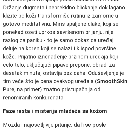
Držanje dugmeta i neprekidno blickanje dok lagano
klizite po koži transformiše rutinu iz zamorne u
gotovo meditativnu. Miris spaljene dlake, koji se
ponekad oseti uprkos savršenom brijanju, nije
razlog za paniku - to je samo dokaz da uređaj
deluje na koren koji se nalazi tik ispod površine
kože. Prijatno iznenađenje brzinom uređaja koji
celo telo, uključujući pipave prepone, obradi za
desetak minuta, ostavlja bez daha. Oduševljenje je
tim veće što je cena ovakvog uređaja (
SmoothSkin
Pure
, na primer) znatno pristupačnija od
renomiranih konkurenata.
Faze rasta i misterija mladeža sa kožom
Možda i najosetljivije pitanje:
da li se posle