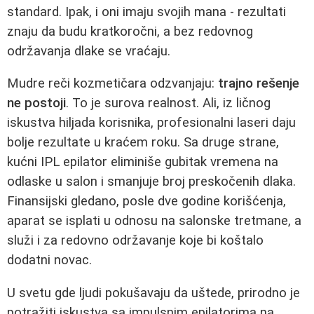
standard. Ipak, i oni imaju svojih mana - rezultati
znaju da budu kratkoročni, a bez redovnog
održavanja dlake se vraćaju.
Mudre reči kozmetičara odzvanjaju:
trajno rešenje
ne postoji
. To je surova realnost. Ali, iz ličnog
iskustva hiljada korisnika, profesionalni laseri daju
bolje rezultate u kraćem roku. Sa druge strane,
kućni IPL epilator eliminiše gubitak vremena na
odlaske u salon i smanjuje broj preskočenih dlaka.
Finansijski gledano, posle dve godine korišćenja,
aparat se isplati u odnosu na salonske tretmane, a
služi i za redovno održavanje koje bi koštalo
dodatni novac.
U svetu gde ljudi pokušavaju da uštede, prirodno je
potražiti iskustva sa impulsnim epilatorima na