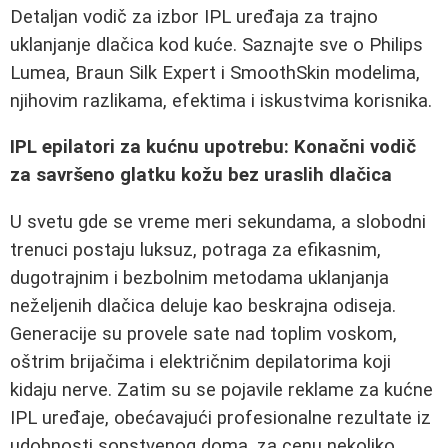
Detaljan vodič za izbor IPL uređaja za trajno
uklanjanje dlačica kod kuće. Saznajte sve o Philips
Lumea, Braun Silk Expert i SmoothSkin modelima,
njihovim razlikama, efektima i iskustvima korisnika.
IPL epilatori za kućnu upotrebu: Konačni vodič
za savršeno glatku kožu bez uraslih dlačica
U svetu gde se vreme meri sekundama, a slobodni
trenuci postaju luksuz, potraga za efikasnim,
dugotrajnim i bezbolnim metodama uklanjanja
neželjenih dlačica deluje kao beskrajna odiseja.
Generacije su provele sate nad toplim voskom,
oštrim brijačima i električnim depilatorima koji
kidaju nerve. Zatim su se pojavile reklame za kućne
IPL uređaje, obećavajući profesionalne rezultate iz
udobnosti sopstvenog doma, za cenu nekoliko