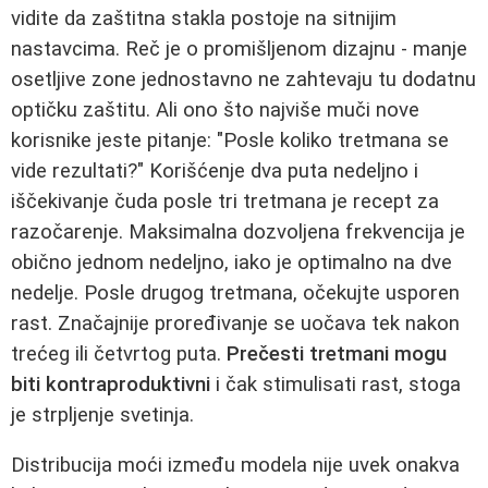
vidite da zaštitna stakla postoje na sitnijim
nastavcima. Reč je o promišljenom dizajnu - manje
osetljive zone jednostavno ne zahtevaju tu dodatnu
optičku zaštitu. Ali ono što najviše muči nove
korisnike jeste pitanje: "Posle koliko tretmana se
vide rezultati?" Korišćenje dva puta nedeljno i
iščekivanje čuda posle tri tretmana je recept za
razočarenje. Maksimalna dozvoljena frekvencija je
obično jednom nedeljno, iako je optimalno na dve
nedelje. Posle drugog tretmana, očekujte usporen
rast. Značajnije proređivanje se uočava tek nakon
trećeg ili četvrtog puta.
Prečesti tretmani mogu
biti kontraproduktivni
i čak stimulisati rast, stoga
je strpljenje svetinja.
Distribucija moći između modela nije uvek onakva