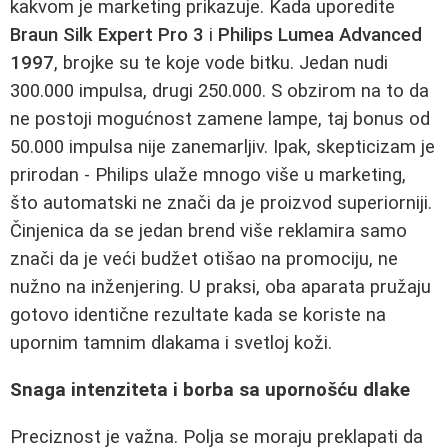
kakvom je marketing prikazuje. Kada uporedite
Braun Silk Expert Pro 3
i
Philips Lumea Advanced
1997
, brojke su te koje vode bitku. Jedan nudi
300.000 impulsa, drugi 250.000. S obzirom na to da
ne postoji mogućnost zamene lampe, taj bonus od
50.000 impulsa nije zanemarljiv. Ipak, skepticizam je
prirodan - Philips ulaže mnogo više u marketing,
što automatski ne znači da je proizvod superiorniji.
Činjenica da se jedan brend više reklamira samo
znači da je veći budžet otišao na promociju, ne
nužno na inženjering. U praksi, oba aparata pružaju
gotovo identične rezultate kada se koriste na
upornim tamnim dlakama i svetloj koži.
Snaga intenziteta i borba sa upornošću dlake
Preciznost je važna. Polja se moraju preklapati da