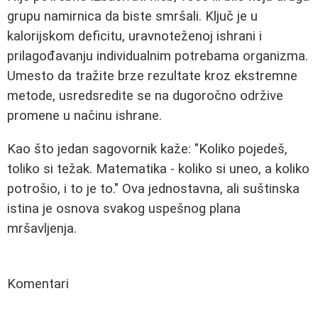
grupu namirnica da biste smršali. Ključ je u
kalorijskom deficitu, uravnoteženoj ishrani i
prilagođavanju individualnim potrebama organizma.
Umesto da tražite brze rezultate kroz ekstremne
metode, usredsredite se na dugoročno održive
promene u načinu ishrane.
Kao što jedan sagovornik kaže: "Koliko pojedeš,
toliko si težak. Matematika - koliko si uneo, a koliko
potrošio, i to je to." Ova jednostavna, ali suštinska
istina je osnova svakog uspešnog plana
mršavljenja.
Komentari