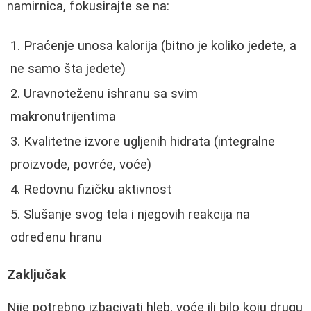
namirnica, fokusirajte se na:
Praćenje unosa kalorija (bitno je koliko jedete, a
ne samo šta jedete)
Uravnoteženu ishranu sa svim
makronutrijentima
Kvalitetne izvore ugljenih hidrata (integralne
proizvode, povrće, voće)
Redovnu fizičku aktivnost
Slušanje svog tela i njegovih reakcija na
određenu hranu
Zaključak
Nije potrebno izbacivati hleb, voće ili bilo koju drugu