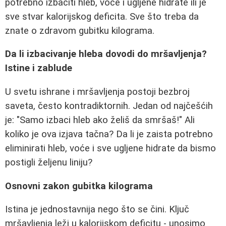
potrebno izbaciti hleb, voće i ugljene hidrate ili je
sve stvar kalorijskog deficita. Sve što treba da
znate o zdravom gubitku kilograma.
Da li izbacivanje hleba dovodi do mršavljenja?
Istine i zablude
U svetu ishrane i mršavljenja postoji bezbroj
saveta, često kontradiktornih. Jedan od najčešćih
je: "Samo izbaci hleb ako želiš da smršaš!" Ali
koliko je ova izjava tačna? Da li je zaista potrebno
eliminirati hleb, voće i sve ugljene hidrate da bismo
postigli željenu liniju?
Osnovni zakon gubitka kilograma
Istina je jednostavnija nego što se čini. Ključ
mršavljenja leži u kalorijskom deficitu - unosimo