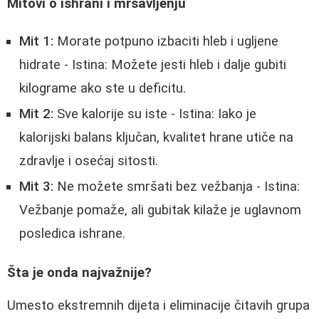
Mitovi o ishrani i mršavljenju
Mit 1:
Morate potpuno izbaciti hleb i ugljene
hidrate - Istina: Možete jesti hleb i dalje gubiti
kilograme ako ste u deficitu.
Mit 2:
Sve kalorije su iste - Istina: Iako je
kalorijski balans ključan, kvalitet hrane utiče na
zdravlje i osećaj sitosti.
Mit 3:
Ne možete smršati bez vežbanja - Istina:
Vežbanje pomaže, ali gubitak kilaže je uglavnom
posledica ishrane.
Šta je onda najvažnije?
Umesto ekstremnih dijeta i eliminacije čitavih grupa