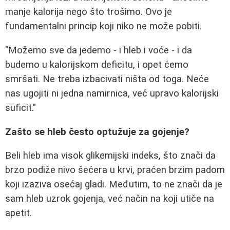
manje kalorija nego što trošimo. Ovo je
fundamentalni princip koji niko ne može pobiti.
"Možemo sve da jedemo - i hleb i voće - i da
budemo u kalorijskom deficitu, i opet ćemo
smršati. Ne treba izbacivati ništa od toga. Neće
nas ugojiti ni jedna namirnica, već upravo kalorijski
suficit."
Zašto se hleb često optužuje za gojenje?
Beli hleb ima visok glikemijski indeks, što znači da
brzo podiže nivo šećera u krvi, praćen brzim padom
koji izaziva osećaj gladi. Međutim, to ne znači da je
sam hleb uzrok gojenja, već način na koji utiče na
apetit.