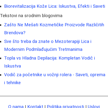
Biorevitalizacija Kože Lica: Iskustva, Efekti i Saveti
Tekstovi na srodnim blogovima
Zašto Ne Mešati Kozmetičke Proizvode Različitih
Brendova?
Sve što treba da znate o Mezoterapiji Lica i
Modernim Podmlađujućim Tretmanima
Topla vs Hladna Depilacija: Kompletan Vodič i
Iskustva
Vodič za početnike u vožnji rolera - Saveti, oprema
i tehnike
O nama
|
Kontakt
|
Politika privatnosti
|
Uslovi